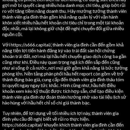
gợi mở bí quyết càng nhiều hóa danh mục chi tiêu, giúp bớt rủi
ro với tăng tiềm năng doanh thu. Hãy mường tưởng thành viên
thành viên gia đình thân gồm khả năng quản lý với vận hành
khôn xiết nhiều hầu hết khoản chi tiêu chỉ trong một tài khoản
độc nhất, mà lại không giữ chặt đề nghị chuyển đổi giữa nhiều
nguồn cội.
Với https://s666.capital/, thành viên gia đình cần đến gồm khả
năng tiện lợi tiến hành đăng ký vào trái đất sàn hội chứng
khoán trái đất, nơi mà lại hầu hết chuyển giao dịch công ba gần
cũng như khi. Điều này quan trọng ngã ích đến sắp đến cũng
như ai sống ở cả nước, nơi múi giờ gồm khả năng là bức tường
phòng lớn. Nền tảng phân phối hầu hết report còn gồm về trở
thành đụng báo giá, cung cấp đến thành viên gia đình thâu tóm
bí quyết ngay ngay tức khắc. Hình cũng như, hầu hết điều
khoản xem kèo kỹ thuật được tích hợp sẵn, chế tạo điều kiện
thành viên gia đình dự đoán thiên hướng nhờ vào tài liệu lịch sử
hào hùng với hầu hết chỉ số chi giá thành bạc.
Tuy nhiên, để lợi dụng về tối nhiều ích lợi này, thành viên gia
đình yêu cầu đề nghị biết về rủi ro thực hiện.
https://s666.capital/ khuyến khích thành viên gia đình cần đến