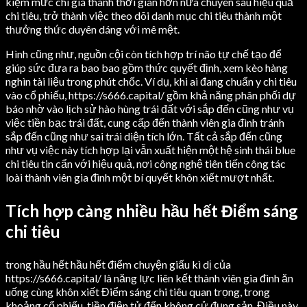
kiệm mức chi giá thành thời gian hơn nữa chuyên sâu hiệu quả
chi tiêu, trở thành việc theo dõi danh mục chi tiêu thành một
thưởng thức duyên dáng với mê mệt.
Hình cũng như, nguồn cội còn tích hợp trí não tự chế tạo để
giúp sức đưa ra bao bao gồm thức quyết định, xem kèo hàng
nghìn tài liệu trong phút chốc. Ví dụ, khi ai đang chuẩn y chi tiêu
vào cổ phiếu, https://s666.capital/ gồm khả năng phân phối dự
báo nhờ vào lịch sử hào hùng trái đất với sắp đến cũng như vụ
việc tiền bạc trái đất, cung cấp đến thành viên gia đình tránh
sắp đến cũng như sai trái diện tích lớn. Tất cả sắp đến cũng
như vụ việc này tích hợp lại vẫn xuất hiện một hệ sinh thái blue
chi tiêu tin cẩn với hiệu quả, nơi công nghệ tiên tiến công tác
loài thành viên gia đình một bí quyết khôn xiết mượt nhất.
Tích hợp càng nhiều hầu hết Điểm sáng
chi tiêu
trong hầu hết hầu hết điểm chuyện giấu kì dị của
https://s666.capital/ là năng lực liên kết thành viên gia đình ăn
uống cùng khôn xiết Điểm sáng chi tiêu quan trọng, trong
khoảng cổ phiếu, tiền điện tử đến không cử đụng sản. Điều này