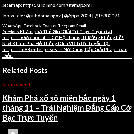
Sitemap:
https://alidinind.com/sitemap.xml
Inbox tele : @subdomaingov | @Appal2024 | @fb882024
WhatsApp
Facebook
Twitter
Telegram
Email
Khám phá Thế Giới Giải Trí Trực Tuyến tại
Previous
https__s666.capital_ – Cơ Hội Trúng Thưởng Khổng Lồ!
Khám Phá Hệ Thống Dịch Vụ Trực Tuyến Tại
Next
https__fm88.enterprises_ – Nơi Cung Cấp Giải Pháp Toàn
Diện
Related Posts
Uncategorized
Khám Phá xổ số miền bắc ngày 1
tháng 11 – Trải Nghiệm Đẳng Cấp Cờ
Bạc Trực Tuyến