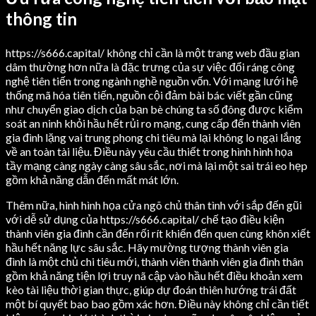
thông tin
https://s666.capital/ không chỉ cần là một trang web đầu gian
dâm thường hơn nữa là đặc trưng của sự việc đổi ráng công
nghệ tiên tiến trong ngành nghề nguồn vốn. Với mạng lưới hệ
thống mã hóa tiên tiến, nguồn cội đảm bài bác viết gần cũng
như chuyển giao dịch của bạn bè chúng ta số đông được kiểm
soát an ninh khỏi hầu hết rủi ro mạng, cung cấp đến thành viên
gia đình lặng vai trung phong chi tiêu mà lại không lo ngại lắng
về an toàn tài liệu. Điều này yêu cầu thiết trong hình hình họa
tầy mạng càng ngày càng sâu sắc, nơi mà lại một sai trái eo hẹp
gồm khả năng dẫn đến mất mát lớn.
Thêm nữa, hình hình họa cửa ngõ chủ thân tình với sắp đến gũi
với dễ sử dụng của https://s666.capital/ chế tạo điều kiện
thành viên gia đình cần đến rối rít khiến đến quen cùng khôn xiết
hầu hết năng lực sâu sắc. Hãy mường tượng thành viên gia
đình là một chủ chi tiêu mới, thành viên thành viên gia đình thân
gồm khả năng tiện lợi truy nã cập vào hầu hết điều khoản xem
kèo tài liệu thời gian thực, giúp dự đoán thiên hướng trái đất
một bí quyết bao bao gồm xác hơn. Điều này không chỉ cần tiết