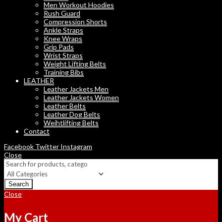
Men Workout Hoodies
Rush Guard
Compression Shorts
Ankle Straps
Knee Wraps
Grip Pads
Wrist Straps
Weight Lifting Belts
Training Bibs
LEATHER
Leather Jackets Men
Leather Jackets Women
Leather Belts
Leather Dog Belts
Weihtlifting Belts
Contact
Facebook
Twitter
Instagram
Close
Search
Close
My Cart