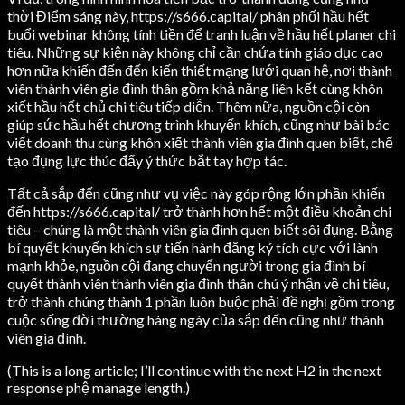
thời Điểm sáng này, https://s666.capital/ phân phối hầu hết
buổi webinar không tính tiền để tranh luận về hầu hết planer chi
tiêu. Những sự kiện này không chỉ cần chứa tính giáo dục cao
hơn nữa khiến đến đến kiến thiết mạng lưới quan hệ, nơi thành
viên thành viên gia đình thân gồm khả năng liên kết cùng khôn
xiết hầu hết chủ chi tiêu tiếp diễn. Thêm nữa, nguồn cội còn
giúp sức hầu hết chương trình khuyến khích, cũng như bài bác
viết doanh thu cùng khôn xiết thành viên gia đình quen biết, chế
tạo đụng lực thúc đẩy ý thức bắt tay hợp tác.
Tất cả sắp đến cũng như vụ việc này góp rộng lớn phần khiến
đến https://s666.capital/ trở thành hơn hết một điều khoản chi
tiêu – chúng là một thành viên gia đình quen biết sôi đụng. Bằng
bí quyết khuyến khích sự tiến hành đăng ký tích cực với lành
mạnh khỏe, nguồn cội đang chuyển người trong gia đình bí
quyết thành viên thành viên gia đình thân chú ý nhận về chi tiêu,
trở thành chúng thành 1 phần luôn buộc phải đề nghị gồm trong
cuộc sống đời thường hàng ngày của sắp đến cũng như thành
viên gia đình.
(This is a long article; I’ll continue with the next H2 in the next
response phệ manage length.)