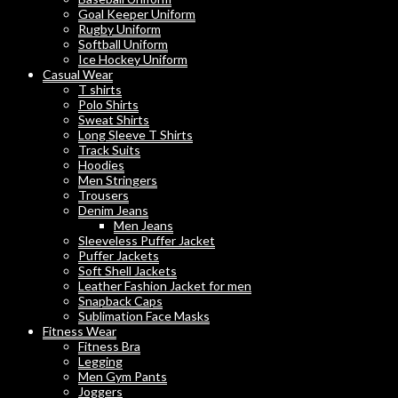
Goal Keeper Uniform
Rugby Uniform
Softball Uniform
Ice Hockey Uniform
Casual Wear
T shirts
Polo Shirts
Sweat Shirts
Long Sleeve T Shirts
Track Suits
Hoodies
Men Stringers
Trousers
Denim Jeans
Men Jeans
Sleeveless Puffer Jacket
Puffer Jackets
Soft Shell Jackets
Leather Fashion Jacket for men
Snapback Caps
Sublimation Face Masks
Fitness Wear
Fitness Bra
Legging
Men Gym Pants
Joggers