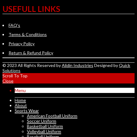
USEFULL LINKS
FAQ's
Terms & Conditions
Privacy Policy
Return & Refund Policy
© 2023 All Rights Reserved by
Alidin Industries
Designed by
Quick
Solutions
Scroll To Top
Close
Menu
Home
About
Sports Wear
American Football Uniform
Soccer Uniform
Basketball Uniform
Volleyball Uniform
Baseball Uniform