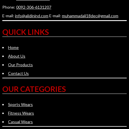
Phone:
0092-306-6131207
E-mail:
info@alidinind.com
E-mail:
muhammadali18dec@gmail.com
QUICK LINKS
Home
About Us
Our Products
Contact Us
OUR CATEGORIES
Sports Wears
Fitness Wears
Casual Wears