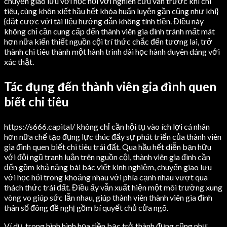
chuyển giao lưu với học hỏi với nghiên cứu vãn trước khi chi
tiêu, cùng khôn xiết hầu hết khóa huấn luyện gần cũng như khi}
{đặt cược với tài liệu hướng dẫn không tính tiền. Điều này
không chỉ cần cung cấp đến thành viên gia đình tránh mất mát
hơn nữa kiến thiết nguồn cội trí thức chắc đến tương lai, trở
thành chi tiêu thành một hành trình dài học hành duyên dáng với
xác thật.
Tác đụng đến thành viên gia đình quen
biết chi tiêu
https://s666.capital/ không chỉ cần hội tụ vào ích lợi cá nhân
hơn nữa chế tạo đụng lực thúc đẩy sự phát triển của thành viên
gia đình quen biết chi tiêu trái đất. Qua hầu hết diễn bạn hữu
với đội ngũ tranh luận trên nguồn cội, thành viên gia đình cần
đến gồm khả năng bài bác viết kinh nghiệm, chuyển giao lưu
với học hỏi trong khoảng nhau với phía cạnh nhau vượt qua
thách thức trái đất. Điều ấy vẫn xuất hiện một môi trường xung
vòng vo giúp sức lẫn nhau, giúp thành viên thành viên gia đình
thân số đông đề nghị gồm bí quyết chủ cửa ngõ.
Ví dụ, trong hình hình họa tiền bạc trở thành đụng cũng như