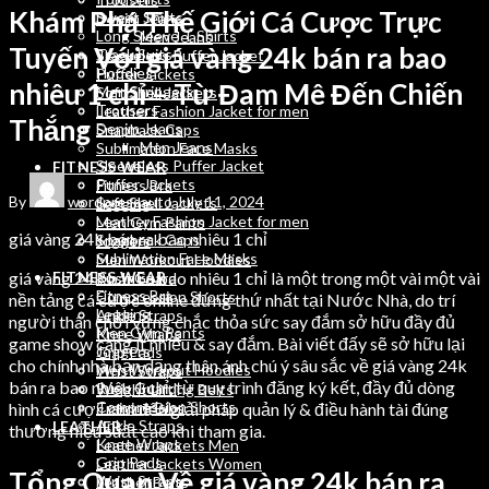
Khám Phá Thế Giới Cá Cược Trực
Sweat Shirts
Denim Jeans
Long Sleeve T Shirts
Men Jeans
Tuyến Với giá vàng 24k bán ra bao
Track Suits
Sleeveless Puffer Jacket
Hoodies
Puffer Jackets
nhiêu 1 chỉ – Từ Đam Mê Đến Chiến
Men Stringers
Soft Shell Jackets
Trousers
Leather Fashion Jacket for men
Thắng
Denim Jeans
Snapback Caps
Men Jeans
Sublimation Face Masks
Sleeveless Puffer Jacket
FITNESS WEAR
Puffer Jackets
Fitness Bra
By
wordpressauto
July 11, 2024
Soft Shell Jackets
Legging
Leather Fashion Jacket for men
Men Gym Pants
giá vàng 24k bán ra bao nhiêu 1 chỉ
Snapback Caps
Joggers
Sublimation Face Masks
Men Workout Hoodies
giá vàng 24k bán ra bao nhiêu 1 chỉ là một trong một vài một vài
FITNESS WEAR
Rush Guard
Fitness Bra
Compression Shorts
nền tảng cá cược online đứng thứ nhất tại Nước Nhà, do trí
Legging
Ankle Straps
người thân chơi vững chắc thỏa sức say đắm sở hữu đầy đủ
Men Gym Pants
Knee Wraps
game show càng ít nhiều & say đắm. Bài viết đấy sẽ sở hữu lại
Joggers
Grip Pads
cho chính nhà bạn dạng thân ánh chú ý sâu sắc về giá vàng 24k
Men Workout Hoodies
Wrist Straps
bán ra bao nhiêu 1 chỉ, từ quy trình đăng ký kết, đầy đủ dòng
Rush Guard
Weight Lifting Belts
Compression Shorts
hình cá cược cho đến giải pháp quản lý & điều hành tài đúng
Training Bibs
Ankle Straps
LEATHER
thương hiệu suất cao khi tham gia.
Knee Wraps
Leather Jackets Men
Grip Pads
Leather Jackets Women
Tổng Quan Về giá vàng 24k bán ra
Wrist Straps
Leather Belts