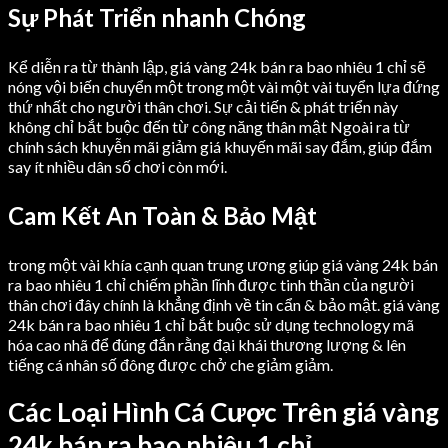
Sự Phát Triển nhanh Chóng
Kể diễn ra từ thành lập, giá vàng 24k bán ra bao nhiêu 1 chỉ sẽ
nóng vội biến chuyển một trong một vài một vài tuyển lựa đứng
thứ nhất cho người thân chơi. Sự cải tiến & phát triển này
không chỉ bắt buộc đến từ công năng thân mật Ngoài ra từ
chính sách khuyễn mãi giảm giá khuyến mãi say đắm, giúp đắm
say ít nhiều dân số chơi còn mới.
Cam Kết An Toàn & Bảo Mật
trong một vài khía cạnh quan trung ương giúp giá vàng 24k bán
ra bao nhiêu 1 chỉ chiếm phần lĩnh được tinh thần của người
thân chơi đây chính là khẳng định về tin cẩn & bảo mật. giá vàng
24k bán ra bao nhiêu 1 chỉ bắt buộc sử dụng technology mã
hóa cao nhã để đúng đắn rằng đại khái thương lượng & lên
tiếng cá nhân số đông được chở che giảm giảm.
Các Loại Hình Cá Cược Trên giá vàng
24k bán ra bao nhiêu 1 chỉ