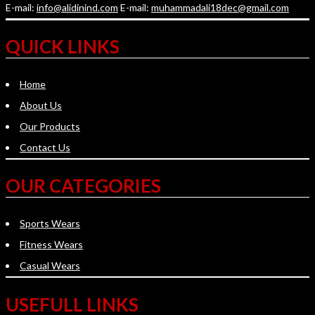
E-mail:
info@alidinind.com
E-mail:
muhammadali18dec@gmail.com
QUICK LINKS
Home
About Us
Our Products
Contact Us
OUR CATEGORIES
Sports Wears
Fitness Wears
Casual Wears
USEFULL LINKS