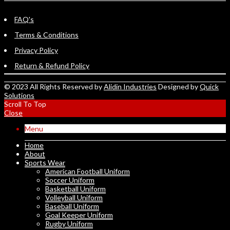
FAQ's
Terms & Conditions
Privacy Policy
Return & Refund Policy
© 2023 All Rights Reserved by
Alidin Industries
Designed by
Quick
Solutions
Scroll To Top
Close
Menu
Home
About
Sports Wear
American Football Uniform
Soccer Uniform
Basketball Uniform
Volleyball Uniform
Baseball Uniform
Goal Keeper Uniform
Rugby Uniform