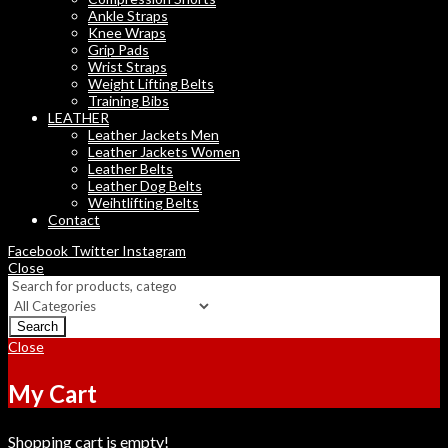
Ankle Straps
Knee Wraps
Grip Pads
Wrist Straps
Weight Lifting Belts
Training Bibs
LEATHER
Leather Jackets Men
Leather Jackets Women
Leather Belts
Leather Dog Belts
Weihtlifting Belts
Contact
Facebook
Twitter
Instagram
Close
Search
Close
My Cart
Shopping cart is empty!