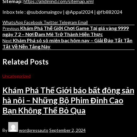
Sitemap:
https://alidinind.com/sitemap.xml
Inbox tele : @subdomaingov | @Appal2024 | @fb882024
WhatsApp
Facebook
Twitter
Telegram
Email
Khám Phá Thế Giới Chơi Game Tại giá vàng 9999
Previous
ngày 7 2 – Nơi Đam Mê Trở Thành Hiện Thực
Khám Phá sô sô miên bac hôm nay – Giải Đáp Tất Tần
Next
Tật Về Nền Tảng Này
Related Posts
Uncategorized
Khám Phá Thế Giới báo bất đông sản
hà nội – Những Bộ Phim Đỉnh Cao
Bạn Không Thể Bỏ Qua
By
wordpressauto
September 2, 2024