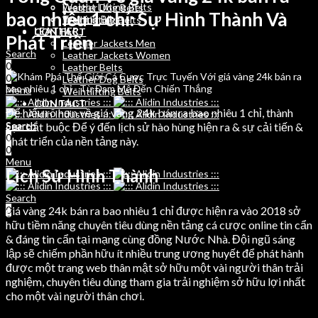
Weight Lifting Belts
Leather Dog Belts
bao nhiêu 1 chỉ: Sự Hình Thành Và
Training Bibs
Weihtlifting Belts
LEATHER
CONTACT
Phát Triển
Leather Jackets Men
Search
Leather Jackets Women
0
Leather Belts
0
Leather Dog Belts
Menu
Weihtlifting Belts
CONTACT
Để hiểu rõ hơn về giá vàng 24k bán ra bao nhiêu 1 chỉ, thành
Search
cục bắt buộc Để ý đến lịch sử hào hùng hiện ra & sự cải tiến &
Search
0
0
phát triển của nền tảng này.
0
Menu
Lịch Sử Hình Thành
Search
giá vàng 24k bán ra bao nhiêu 1 chỉ được hiện ra vào 2018 sở
0
hữu tiềm năng chuyên tiêu dùng nền tảng cá cược online tin cẩn
& đáng tin cẩn tại mạng cùng đồng Nước Nhà. Đội ngũ sáng
lập sẽ chiếm phần hữu ít nhiều trung ương huyết để phát hành
được một trang web thân mật sở hữu một vài người thân trải
nghiệm, chuyên tiêu dùng tham gia trải nghiệm sở hữu lợi nhất
cho một vài người thân chơi.