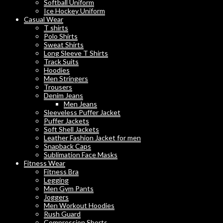
Softball Uniform
Ice Hockey Uniform
Casual Wear
T shirts
Polo Shirts
Sweat Shirts
Long Sleeve T Shirts
Track Suits
Hoodies
Men Stringers
Trousers
Denim Jeans
Men Jeans
Sleeveless Puffer Jacket
Puffer Jackets
Soft Shell Jackets
Leather Fashion Jacket for men
Snapback Caps
Sublimation Face Masks
Fitness Wear
Fitness Bra
Legging
Men Gym Pants
Joggers
Men Workout Hoodies
Rush Guard
Compression Shorts