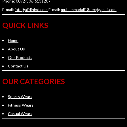
Phone:
0092-306-6131207
E-mail:
info@alidinind.com
E-mail:
muhammadali18dec@gmail.com
QUICK LINKS
Home
About Us
Our Products
Contact Us
OUR CATEGORIES
Sports Wears
Fitness Wears
Casual Wears