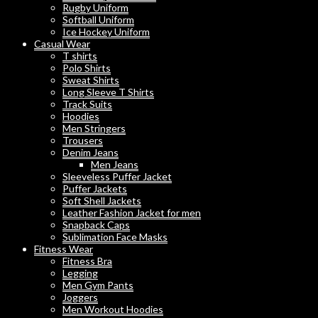
Rugby Uniform
Softball Uniform
Ice Hockey Uniform
Casual Wear
T shirts
Polo Shirts
Sweat Shirts
Long Sleeve T Shirts
Track Suits
Hoodies
Men Stringers
Trousers
Denim Jeans
Men Jeans
Sleeveless Puffer Jacket
Puffer Jackets
Soft Shell Jackets
Leather Fashion Jacket for men
Snapback Caps
Sublimation Face Masks
Fitness Wear
Fitness Bra
Legging
Men Gym Pants
Joggers
Men Workout Hoodies