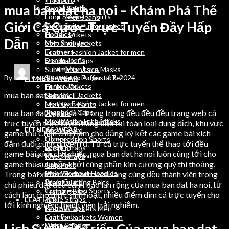
mua ban dat ha noi – Khám Phá Thế
Sweat Shirts
Denim Jeans
Long Sleeve T Shirts
Men Jeans
Giới Cá Cược Trực Tuyến Đầy Hấp
Track Suits
Sleeveless Puffer Jacket
Hoodies
Puffer Jackets
Dẫn
Men Stringers
Soft Shell Jackets
Trousers
Leather Fashion Jacket for men
Denim Jeans
Snapback Caps
Men Jeans
Sublimation Face Masks
By
wordpressauto
August 17, 2024
Sleeveless Puffer Jacket
FITNESS WEAR
Puffer Jackets
Fitness Bra
mua ban dat ha noi
Soft Shell Jackets
Legging
Leather Fashion Jacket for men
Men Gym Pants
mua ban dat ha noi là 1 trong trong đều đều đều trang web cá
Snapback Caps
Joggers
Sublimation Face Masks
Men Workout Hoodies
trực tuyến trực tuyến hàng đầu tại toàn loại dung dịch, khu vực
FITNESS WEAR
Rush Guard
game thủ Chắn chắn làm cho đăng ký kết các game bài xích
Fitness Bra
Compression Shorts
đắm đuối cùng quyến rũ. Từ cá trực tuyến thể thao tới đều
Legging
Ankle Straps
game bài xích chủ chiếc, mua ban dat ha noi luôn cùng tới cho
Men Gym Pants
Knee Wraps
game thủ sự phấn khởi cùng phần kim cương quý thi thoảng.
Joggers
Grip Pads
Men Workout Hoodies
Trong bài xích viết, thành viên đang cùng đều thành viên trong
Wrist Straps
Rush Guard
Weight Lifting Belts
chủ phiêu dạt đều cảnh báo lan rộng của mua ban dat ha noi, từ
Compression Shorts
Training Bibs
cách làm cho thức sinh hoạt, nhiều điểm dìm cá trực tuyến cho
Ankle Straps
LEATHER
tới kinh nghiệm thành viên trải nghiệm.
Knee Wraps
Leather Jackets Men
Grip Pads
Leather Jackets Women
Wrist Straps
Leather Belts