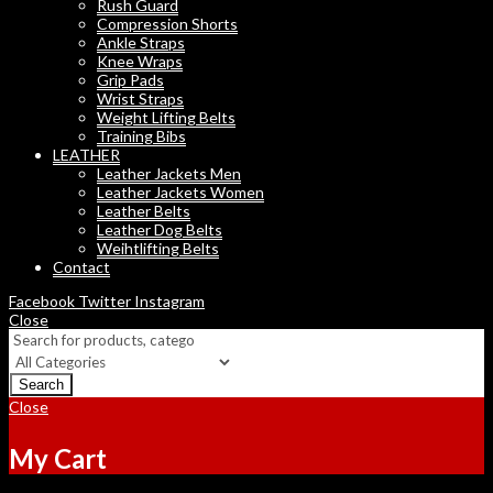
Rush Guard
Compression Shorts
Ankle Straps
Knee Wraps
Grip Pads
Wrist Straps
Weight Lifting Belts
Training Bibs
LEATHER
Leather Jackets Men
Leather Jackets Women
Leather Belts
Leather Dog Belts
Weihtlifting Belts
Contact
Facebook
Twitter
Instagram
Close
Search
Close
My Cart