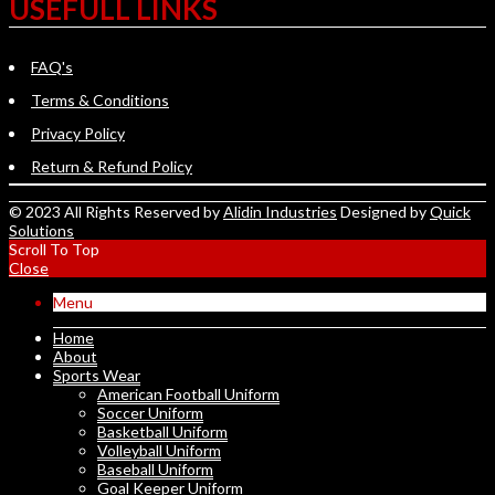
USEFULL LINKS
FAQ's
Terms & Conditions
Privacy Policy
Return & Refund Policy
© 2023 All Rights Reserved by
Alidin Industries
Designed by
Quick
Solutions
Scroll To Top
Close
Menu
Home
About
Sports Wear
American Football Uniform
Soccer Uniform
Basketball Uniform
Volleyball Uniform
Baseball Uniform
Goal Keeper Uniform