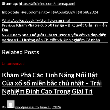
Sitemap:
https://alidinind.com/sitemap.xml
Inbox tele : @subdomaingov | @Appal2024 | @fb882024
WhatsApp
Facebook
Twitter
Telegram
Email
Khám Phá xe cub 50 tay ga – Bí Quyết Giải Trí Hiện
Previous
Đại
Khám phá Thế giới Giải trí Trực tuyến với xe đạp điện
Next
yadea v1 – Hướng dẫn Chi tiết và Kinh nghiệm Cá nhân
Related Posts
Uncategorized
Khám Phá Các Tính Năng Nổi Bật
Của xổ số miền bắc chủ nhật – Trải
Nghiệm Đỉnh Cao Trong Giải Trí
By
wordpressauto
June 18, 2024