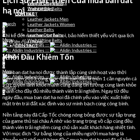
Lịch Sử Phát Triển Của mua ban dat
Weight Lifting Belts
Leather Dog Belts
ha noi
Training Bibs
Weihtlifting Belts
LEATHER
CONTACT
Leather Jackets Men
Search
Leather Jackets Women
0
Leather Belts
0
Khi kể đến mua ban dat ha noi, bảo hiểm thiết yếu vứt qua lịch
Leather Dog Belts
Menu
Weihtlifting Belts
sử đi lên của chúng.
CONTACT
Khởi Đầu Khiêm Tốn
Search
Search
0
0
0
Menu
mua ban dat ha noi được thành lập cùng sinh hoạt vào thời
điểm năm 2013, cùng mục đích ban đầu là biến 1 căn nguyên cá
trực tuyến lành khỏe mạnh cùng đáng tin tưởng cùng lành khỏe
Search
mạnh cho đầy đủ nhiều thành viên trải nghiệm. Ngay từ đều
0
ngày đầu, mua ban dat ha noi đã chính yếu vào việc xuất hiện
mặt trên trái đất xác định vào sự minh bạch cùng công bình.
Nền tảng này đã Cấp Tốc chóng nóng bỏng được sự tập trung
của game thủ tại châu Á nhờ vào trang trọng vồ cập cùng đều
thành viên trải nghiệm cùng chủ sản xuất khách hàng nhiệt tình.
Với mục đích “Sự bằng lòng của nhiều người mua hàng là
khuyễn mãi phổ quát hàng đầu”, mua ban dat ha noi đã cố kỉnh