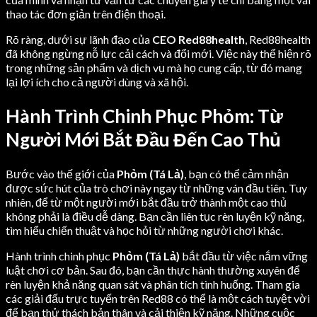
thao tác đơn giản trên điện thoại.
Rõ ràng, dưới sự lãnh đạo của
CEO Red88health
, Red88health
đã không ngừng nỗ lực cải cách và đổi mới. Việc này thể hiện rõ
trong những sản phẩm và dịch vụ mà họ cung cấp, từ đó mang
lại lợi ích cho cả người dùng và xã hội.
Hành Trình Chinh Phục Phỏm: Từ
Người Mới Bắt Đầu Đến Cao Thủ
Bước vào thế giới của
Phỏm (Tá Lả)
, bạn có thể cảm nhận
được sức hút của trò chơi này ngay từ những ván đầu tiên. Tuy
nhiên, để từ một người mới bắt đầu trở thành một cao thủ
không phải là điều dễ dàng. Bạn cần liên tục rèn luyện kỹ năng,
tìm hiểu chiến thuật và học hỏi từ những người chơi khác.
Hành trình chinh phục
Phỏm (Tá Lả)
bắt đầu từ việc nắm vững
luật chơi cơ bản. Sau đó, bạn cần thực hành thường xuyên để
rèn luyện khả năng quan sát và phân tích tình huống. Tham gia
các giải đấu trực tuyến trên Red88 có thể là một cách tuyệt vời
để bạn thử thách bản thân và cải thiện kỹ năng. Những cuộc