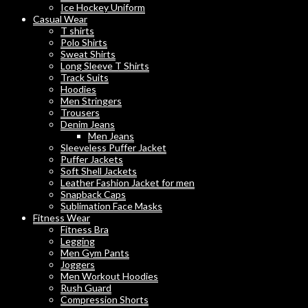
Ice Hockey Uniform
Casual Wear
T shirts
Polo Shirts
Sweat Shirts
Long Sleeve T Shirts
Track Suits
Hoodies
Men Stringers
Trousers
Denim Jeans
Men Jeans
Sleeveless Puffer Jacket
Puffer Jackets
Soft Shell Jackets
Leather Fashion Jacket for men
Snapback Caps
Sublimation Face Masks
Fitness Wear
Fitness Bra
Legging
Men Gym Pants
Joggers
Men Workout Hoodies
Rush Guard
Compression Shorts