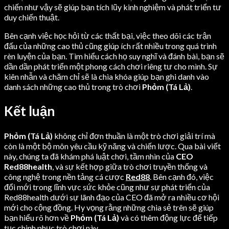
chiến như vậy sẽ giúp bạn tích lũy kinh nghiệm và phát triển tư
duy chiến thuật.
Bên cạnh việc học hỏi từ các thất bại, việc theo dõi các trận
đấu của những cao thủ cũng giúp ích rất nhiều trong quá trình
rèn luyện của bạn. Tìm hiểu cách họ suy nghĩ và đánh bài, bạn sẽ
dần dần phát triển một phong cách chơi riêng tư cho mình. Sự
kiên nhẫn và chăm chỉ sẽ là chìa khóa giúp bạn ghi danh vào
danh sách những cao thủ trong trò chơi
Phỏm (Tá Lả)
.
Kết luận
Phỏm (Tá Lả)
không chỉ đơn thuần là một trò chơi giải trí mà
còn là một bộ môn yêu cầu kỹ năng và chiến lược. Qua bài viết
này, chúng ta đã khám phá luật chơi, tầm nhìn của
CEO
Red88health
, và sự kết hợp giữa trò chơi truyền thống và
công nghệ trong nền tảng cá cược
Red88
. Bên cạnh đó, việc
đổi mới trong lĩnh vực sức khỏe cũng như sự phát triển của
Red88health dưới sự lãnh đạo của CEO đã mở ra nhiều cơ hội
mới cho cộng đồng. Hy vọng rằng những chia sẻ trên sẽ giúp
bạn hiểu rõ hơn về
Phỏm (Tá Lả)
và có thêm động lực để tiếp
tục chinh phục trò chơi này.