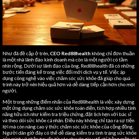
Như đã đề cập ở trên,
CEO Red88health
không chỉ đơn thuần
là một nhà lãnh đạo kinh doanh mà còn là một người có tầm
nhìn rộng. Dưới sự lãnh đạo của ông, Red88health đã có những
bước tiến đáng kể trong việc đổi mới dịch vụ y tế. Việc áp
dụng công nghệ vào việc chăm sóc sức khỏe đã giúp cho quá
trình này trở nên hiệu quả hơn và dễ dàng tiếp cận hơn cho mọi
người.
Một trong những điểm nhấn của Red88health là việc xây dựng
một ứng dụng chăm sóc sức khỏe toàn diện, tích hợp nhiều tính
năng hữu ích như kiểm tra triệu chứng, đặt lịch hẹn với bác sĩ
và theo dõi sức khỏe cá nhân. Điều này không chỉ tạo ra sự tiện
lợi mà còn nâng cao ý thức chăm sóc sức khỏe của cộng đồng.
Người dân giờ đây có thể dễ dàng kiểm tra tình trạng sức khỏe
của mình và nhận tư vấn từ các chuyên gia y tế chỉ bằng một vài