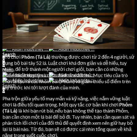
Weight Lifting Belts
Leather Dog Belts
Training Bibs
Weihtlifting Belts
LEATHER
CONTACT
Leather Jackets Men
Search
Leather Jackets Women
0
Leather Belts
0
Leather Dog Belts
Menu
Weihtlifting Belts
CONTACT
Search
Search
Trò chơi
Phỏm (Tá Lả)
thường được chơi từ 2 đến 4 người, sử
0
0
dụng bộ bài tây 52 lá. Luật chơi khá đơn giản và dễ hiểu, tuy
0
nhiên, để trở thành một người chơi giỏi, bạn cần có những
Menu
chiến thuật hợp lý và cách đánh lừa đối thủ. Mục tiêu của trò
chơi là tạo ra các nhóm bài (Phỏm) và giảm thiểu số điểm trên
Search
tay trước khi tới lượt đánh của mình.
0
Pha trộn giữa yếu tố may mắn và kỹ năng, việc nắm vững luật
chơi là điều tối quan trọng. Một quy tắc cơ bản khi chơi
Phỏm
(Tá Lả)
là khi bạn rút bài, nếu bạn không thể tạo thành Phỏm,
bạn cần chọn một lá bài để bỏ đi. Tuy nhiên, bạn cần quan sát và
phân tích lối chơi của đối thủ để quyết định xem nên giữ hay bỏ
lại lá bài nào. Từ đó, bạn sẽ có được cái nhìn tổng quan về khả
năng trong suốt cuộc chơi.