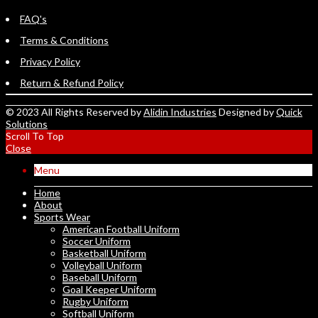
FAQ's
Terms & Conditions
Privacy Policy
Return & Refund Policy
© 2023 All Rights Reserved by
Alidin Industries
Designed by
Quick
Solutions
Scroll To Top
Close
Menu
Home
About
Sports Wear
American Football Uniform
Soccer Uniform
Basketball Uniform
Volleyball Uniform
Baseball Uniform
Goal Keeper Uniform
Rugby Uniform
Softball Uniform