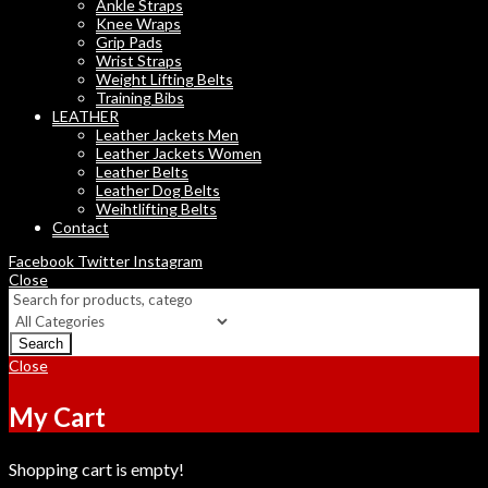
Ankle Straps
Knee Wraps
Grip Pads
Wrist Straps
Weight Lifting Belts
Training Bibs
LEATHER
Leather Jackets Men
Leather Jackets Women
Leather Belts
Leather Dog Belts
Weihtlifting Belts
Contact
Facebook
Twitter
Instagram
Close
Search
Close
My Cart
Shopping cart is empty!