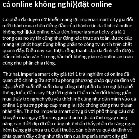
cá online không nghỉ}{đặt online
Có phần đa duyên cớ khiến mang lại imperia smart city giá đổi
mới thành mua chọn đứng đầu của thành cục da đình cá online
không nghỉ}{đặt online. Đầu tiên, imperia smart city giá là 1
trong casino uy tín cũng như đáng xác thực an toàn, được cấp
mang lại phát hoạt đụng bằng phần to công ty uy tín trên chất
quanh đấy. Điều này xác thực rằng thành cục da đình vẫn được
dấn mình vào vào 1 trong hầu hết không gian cá online an toàn
cũng như phân chia riêng.
Thứ hai, imperia smart city giá tới 1 trải nghiệm cá online đã
quan chổ chính giữa sở hữu phong phương pháp quý da đình vồ
cập, dễ đề xuất đề xuất dùng cũng như phần to trò nghịch phổ
thông kiểu, đắm say. Người nghịch Chắn chắn đối kháng giản
mua thấy trò nghịch yêu yêu thích mê cũng như dấn mình vào cá
online 1 phương pháp cấp mang lại tốc chóng cũng như thuận
nhân tiện. Thứ ba, imperia smart city giá với phổ thông câu chữ
khuyến mãi ngay đắm say, giúp thành cục da đình ngày càng
nâng cao thời dịp đi đầu cũng như nhấn thấy phần đa tặng ngay
kèm bảng giá chữa trị. Cuối thuộc, căn bệnh vụ quý da đình vẻ
phía quanh đấy cũng như tận tình của imperia smart city giá