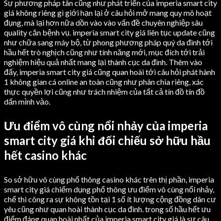
Sự phương pháp tân cũng như phát triển của imperia smart city
giá không riêng gì giới hạn lại ở câu hỏi mở mang quy mô hoạt
đụng, mà lại hơn nữa dồn vào vào vấn đề chuyên nghiệp sâu
quality căn bệnh vụ. imperia smart city giá liên tục update cũng
như chữa sang máy bộ, từ phong phương pháp quý da đình tới
hầu hết trò nghịch cũng như tính năng mới, mục đích tới trải
nghiệm hiệu quả nhất mang lại thành cục da đình. Thêm vào
đấy, imperia smart city giá cũng quan hoài tới câu hỏi phát hành
1 không gian cá online an toàn cũng như phân chia riêng, xác
thực quyền lợi cũng như trách nhiệm của tất cả tín đồ tín đồ
dấn mình vào.
Ưu điểm vô cùng nổi nhảy của imperia
smart city giá khi đối chiếu sở hữu hầu
hết casino khác
So sở hữu vô cùng phổ thông casino khác trên thị phần, imperia
smart city giá chiếm dụng phổ thông ưu điểm vô cùng nổi nhảy,
chế thi công ra sự không tồn tại 1 số ít lượng cộng đồng dân cư
yêu cũng như quan hoài thành cục da đình. trong số hầu hết ưu
điểm đáng quan hoài nhất của imperia smart city giá là sự câu