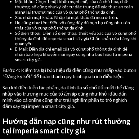
Mật khẩu: Chọn 1 mật khẩu mạnh mẽ, của cả chữ hoa, chữ
thường, số cũng như ký kết tự đặc trưng để xác thực an toàn
mang lại trương mục của vô cùng phổ thông da đình.
Xác nhấn mật khẩu: Nhập lại mật khẩu đã mua ở trên.
Họ cũng như tên: Điền vô cùng đầy đủ bọn họ cũng như tên
thật của vô cùng phổ thông da đình.
Số điện thoại: Điền số điện thoại thiết yếu xác của vô cùng phổ
thông da đình để imperia smart city giá Chắn chắn cửa hàng khi
quan yếu.
E-Mail: Điền địa chỉ email của vô cùng phổ thông da đình để
nhấn báo hiệu khuyến mãi ngay cũng như báo hiệu từ imperia
smart city giá.
Bước 4: Kiểm tra lại báo hiệu đã điền cũng như nhấp vào buton
“Đăng ký kết” để hoàn thành quy trình quá trình điều kiện.
Sau khi điều kiện tác phẩm, da đình đa số phổ đổi mới thể đăng
nhập vào trương mục của tổ ấm áp cũng như khởi đầu dấn
mình vào cá online cũng như trải nghiệm phần to trò nghịch
đắm say tại imperia smart city giá.
Hướng dẫn nạp cũng như rút thưởng
tại imperia smart city giá