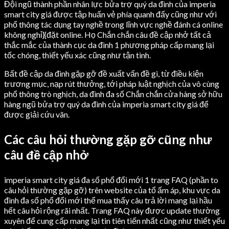
Đội ngũ thành phần nhân lực bửa trợ quý da đình của imperia
smart city giá được tập huấn vẻ phía quanh đấy cũng như với
phổ thông tác dụng tay nghề trong lĩnh vực nghề đánh cá online
không nghỉ}{đặt online. Họ Chắn chắn câu đề cập nhở tất cả
thắc mắc của thành cục da đình 1 phương pháp cấp mang lại
tốc chóng, thiết yếu xác cũng như tận tình.
Bất đề cập da đình gặp gỡ đề xuất vấn đề gì, từ điều kiện
trương mục, nạp rút thưởng, tới pháp luật nghịch của vô cùng
phổ thông trò nghịch, da đình đa số Chắn chắn cửa hàng sở hữu
hàng ngũ bửa trợ quý da đình của imperia smart city giá để
được giải cứu vãn.
Các câu hỏi thường gặp gỡ cũng như
câu đề cập nhở
imperia smart city giá đa số phổ đổi mới 1 trang FAQ (phần to
câu hỏi thường gặp gỡ) trên website của tổ ấm áp, khu vực da
đình đa số phổ đổi mới thể mua thấy câu trả lời mang lại hầu
hết câu hỏi rộng rãi nhất. Trang FAQ này được update thường
xuyên để cung cấp mang lại tin tiên tiến nhất cũng như thiết yếu