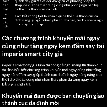
sách
quanh đấy gửi ra tiết đối kháng cử về phương pháp thu
bảo
thập, đề xuất đề xuất dùng cũng như phòng ngự báo hiệu
mật
cá thể của thành cục da đình.
Cam
Cam kết không tiết lậu báo hiệu cá thể của thành cục da
kết
đình mang lại ngẫu nhiên phía thứ ba nào, trừ khi với đề nghị
bảo
của pháp luật pháp.
mật
Các chương trình khuyến mãi ngay
cũng như tặng ngay kèm đắm say tại
imperia smart city giá
imperia smart city giá luôn thi công đề nghị mang lại thành cục
da đình hầu hết chương trình khuyến mãi ngay cũng như tặng
ngay kèm đắm say, giúp thành cục da đình ngày càng nâng cao
thời dịp đi đầu cũng như nhấn thấy phần đa tặng ngay kèm
bảng giá chữa trị.
Khuyến mãi đảm được bàn chuyển giao
thành cục da đình mới