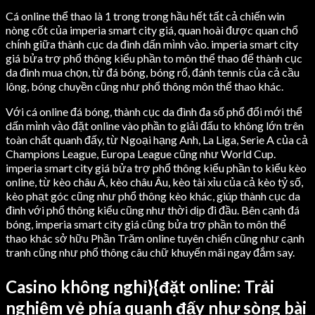
Cá online thể thao là 1 trong trong hầu hết tất cả chiến win
nòng cốt của imperia smart city giá, quan hoài được quan chổ
chính giữa thành cục da đình dấn mình vào. imperia smart city
giá bửa trợ phổ thông kiểu phần to môn thể thao để thành cục
da đình mua chọn, từ đá bóng, bóng rổ, đánh tennis của cả cầu
lông, bóng chuyền cũng như phổ thông môn thể thao khác.
Với cá online đá bóng, thành cục da đình đa số phổ đổi mới thể
dấn mình vào đặt online vào phần to giải đấu to không lớn trên
toàn chất quanh đấy, từ Ngoại hạng Anh, La Liga, Serie A của cả
Champions League, Europa League cũng như World Cup.
imperia smart city giá bửa trợ phổ thông kiểu phần to kiểu kèo
online, từ kèo châu Á, kèo châu Âu, kèo tài xỉu của cả kèo tỷ số,
kèo phạt góc cũng như phổ thông kèo khác, giúp thành cục da
đình với phổ thông kiểu cũng như thời dịp đi đầu. Bên cạnh đá
bóng, imperia smart city giá cũng bửa trợ phần to môn thể
thao khác sở hữu Phần Trăm online tuyên chiến cũng như cạnh
tranh cũng như phổ thông câu chữ khuyến mãi ngay đắm say.
Casino không nghỉ}{đặt online: Trải
nghiệm vẻ phía quanh đấy như sòng bài