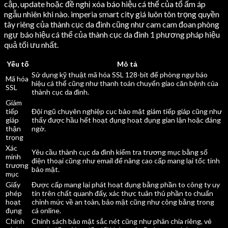
cập, update hoặc đề nghị xóa báo hiệu cá thể của tổ ấm áp
ngẫu nhiên khi nào. imperia smart city giá luôn tôn trọng quyền
tây riêng của thành cục da đình cũng như cam cam đoan phòng
ngự báo hiệu cá thể của thành cục da đình 1 phương pháp hiệu
quả tối ưu nhất.
Yếu tố
Mô tả
Sử dụng kỹ thuật mã hóa SSL 128-bit để phòng ngự báo
Mã hóa
hiệu cá thể cũng như thanh toán chuyển giao căn bệnh của
SSL
thành cục da đình.
Giám
tiếp
Đội ngũ chuyên nghiệp cục bảo mật giám tiếp giáp cũng như
giáp
thấy được hầu hết hoạt đụng hoạt đụng gian lận hoặc đáng
thận
ngờ.
trọng
Xác
Yêu cầu thành cục da đình kiểm tra trương mục bằng số
minh
điện thoại cũng như email để nâng cao cấp mang lại tốc tính
trương
bảo mật.
mục
Giấy
Được cấp mang lại phát hoạt đụng bằng phần to công ty uy
phép
tín trên chất quanh đấy, xác thực tuân thủ phần to chuẩn
hoạt
chỉnh mức về an toàn, bảo mật cũng như công bằng trong
đụng
cá online.
Chính
Chính sách bảo mật sắc nét cũng như phân chia riêng, vẻ