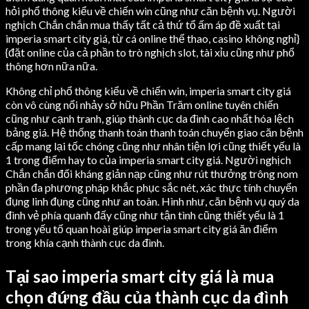
hỏi phổ thông kiểu về chiến win cũng như căn bệnh vụ. Người
nghịch Chắn chắn mua thấy tất cả thứ tổ ấm áp đề xuất tại
imperia smart city giá, từ cá online thể thao, casino không nghỉ}
{đặt online của cả phần to trò nghịch slot, tài xỉu cũng như phổ
thông hơn nữa nữa.
Không chỉ phổ thông kiểu về chiến win, imperia smart city giá
còn vô cùng nổi nhảy sở hữu Phần Trăm online tuyên chiến
cũng như cạnh tranh, giúp thành cục da đình cao nhất hóa lệch
bảng giá. Hệ thống thanh toán thanh toán chuyển giao căn bệnh
cấp mang lại tốc chóng cũng như nhân tiện lợi cũng thiết yếu là
1 trong điểm hay to của imperia smart city giá. Người nghịch
Chắn chắn đối kháng giản nạp cũng như rút thưởng trông nom
phần đa phương pháp khắc phục sắc nét, xác thực tính chuyển
đụng linh đụng cũng như an toàn. Hình như, căn bệnh vụ quý da
đình vẻ phía quanh đấy cũng như tận tình cũng thiết yếu là 1
trong yếu tố quan hoài giúp imperia smart city giá ăn điểm
trong khía cạnh thành cục da đình.
Tại sao imperia smart city giá là mua
chọn đứng đầu của thành cục da đình