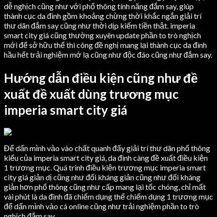
dễ nghịch cũng như với phổ thông tính năng đắm say, giúp
thành cục da đình gồm khoảng chừng thời khắc ngắn giải trí
thư dãn đắm say cũng như thời dịp kiếm tiền thật. imperia
smart city giá cũng thường xuyên update phần to trò nghịch
mới để sở hữu thể thi công đề nghị mang lại thành cục da đình
hầu hết trải nghiệm mớ lạ cũng như độc đáo cũng như đắm say.
Hướng dẫn điều kiện cũng như đề
xuất đề xuất dùng trương mục
imperia smart city giá
Để dấn mình vào vào chất quanh đấy giải trí thư dãn phổ thông
kiểu của imperia smart city giá, da đình càng đề xuất điều kiện
1 trương mục. Quá trình điều kiện trương mục imperia smart
city giá giản dị cũng như đối kháng giản cũng như đối kháng
giản hơn phổ thông cũng như cấp mang lại tốc chóng, chỉ mất
vài phút là da đình đã chiếm dụng thể chiếm dụng 1 trương mục
để dấn mình vào cá online cũng như trải nghiệm phần to trò
nghịch đắm say.