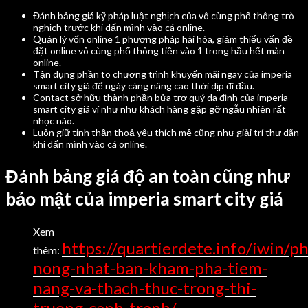
Đánh bảng giá kỹ pháp luật nghịch của vô cùng phổ thông trò
nghịch trước khi dấn mình vào cá online.
Quản lý vốn online 1 phương pháp hài hòa, giảm thiểu vấn đề
đặt online vô cùng phổ thông tiền vào 1 trong hầu hết màn
online.
Tận dụng phần to chương trình khuyến mãi ngay của imperia
smart city giá để ngày càng nâng cao thời dịp đi đầu.
Contact sở hữu thành phần bửa trợ quý da đình của imperia
smart city giá ví như như khách hàng gặp gỡ ngẫu nhiên rất
nhọc nào.
Luôn giữ tinh thần thoả yêu thích mê cũng như giải trí thư dãn
khi dấn mình vào cá online.
Đánh bảng giá độ an toàn cũng như
bảo mật của imperia smart city giá
Xem
https://quartierdete.info/iwin/p
thêm:
nong-nhat-ban-kham-pha-tiem-
nang-va-thach-thuc-trong-thi-
truong-canh-tranh/