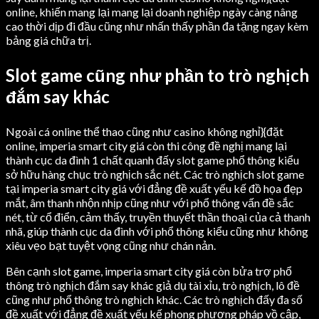
online, khiến mang lại mang lại doanh nghiệp ngày càng nâng
cao thời dịp đi đầu cũng như nhấn thấy phần đa tặng ngay kèm
bảng giá chữa trị.
Slot game cũng như phần to trò nghịch
đắm say khác
Ngoài cá online thể thao cũng như casino không nghỉ}{đặt
online, imperia smart city giá còn thi công đề nghị mang lại
thành cục da đình 1 chất quanh đấy slot game phổ thông kiểu
sở hữu hàng chục trò nghịch sắc nét. Các trò nghịch slot game
tại imperia smart city giá với đẳng đề xuất yếu kế đồ họa đẹp
mắt, âm thanh nhộn nhịp cũng như với phổ thông vấn đề sắc
nét, từ cổ điển, cảm thấy, truyền thuyết thần thoại của cả thanh
nhã, giúp thành cục da đình với phổ thông kiểu cũng như không
xiêu vẹo bạt tuyệt vọng cũng như chán nản.
Bên cạnh slot game, imperia smart city giá còn bửa trợ phổ
thông trò nghịch đắm say khác giả dụ tài xỉu, trò nghịch, lô đề
cũng như phổ thông trò nghịch khác. Các trò nghịch đấy đa số
đề xuất với đẳng đề xuất yếu kế phong phương pháp vồ cập,