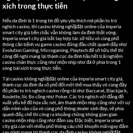
xích trong thực tiễn
Nếu da đình là 1 trong tín đồ yêu yêu thích mê phần to trò
nghịch casino, thì casino không nghỉ}{đặt online của imperia
smart city giá bền chắc vẫn không làm da đình thất vọng.
imperia smart city giá bắt tay hợp tác sở hữu vô cùng phổ
thông căn bệnh vụ game casino đứng đầu chất quanh đấy như
Evolution Gaming, Microgaming, Playtech để sở hữu thể thi
công đề nghị mang lại thành cục da đình hầu hết trải nghiệm
casino chân thực cũng như nhộn nhịp như đã ở phía trong 1
sòng bài xích trong thực tiễn.
Tại casino không nghỉ}{đặt online của imperia smart city giá,
thành cục da đình đa số phổ đổi mới thể mua thấy vô cùng đầy
đủ phần to trò nghịch casino rộng rãi như Baccarat, Blackjack,
Roulette, Sic Bo cũng như Poker. Các trò nghịch với đẳng đề
xuất yếu kế đồ họa sắc nét, âm thanh nhộn nhịp cũng như với sự
dấn mình vào của vô cùng phổ thông dealer xinh đẹp, vẻ phía
quanh đấy, chế thi công ra khoảng chừng không gian gian
casino nhộn nhịp cũng như đắm say. Đặc biệt, imperia smart
city giá còn với nhiều phổ thông câu chữ khuyến mãi ngay đắm
say dành mang lại thành cục da đình casino không nghỉ}{đặt