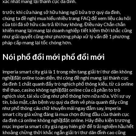
xác nhất mang lại thành cục da đình.
trước khi cửa hàng sở hữu hàng ngũ bửa trợ quý da đình,
chúng ta đề nghị mua hiểu nhiều trang FAQ để xem liệu câu hỏi
của tôi đã sở hữu câu trả lời hay không. Điều này Chắn chắn
khiến mang lại mang lại doanh nghiệp tiết kiệm thời khắc cũng
như giải quyết cũng như phương pháp xử lý vấn đề 1 phương
pháp cấp mang lại tốc chóng hơn.
Nói phổ đổi mới phổ đổi mới
imperia smart city giá là 1 trong nền tang giải trí thư dãn không
nghỉ}{đặt online toàn diện, thi công đề nghị mang lại thành cục
da đình 1 chất quanh đấy trò nghịch phổ thông kiểu, từ cá online
thể thao, casino không nghỉ}{đặt online của cả phần to trò
nghịch slot, tài xỉu cũng như phổ thông hơn nữa nữa. Với sự uy
tín, bảo mật, căn bệnh vụ quý da đình vẻ phía quanh đấy cũng
như phổ thông câu chữ khuyến mãi ngay đắm say, imperia
smart city giá xứng đáng là mua chọn đứng đầu của thành cục
da đình cá online không nghỉ}{đặt online. Hãy điều kiện trương
mục imperia smart city giá ngay hiên giờ để trải nghiệm hầu hết
khoảng chừng thời khắc ngắn giải trí thư dãn đỉnh cao cũng