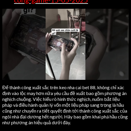
Để thành công xuất sắc trên keo nha cai bet 88, không chỉ xác
định vào lộc may hơn nữa yêu cầu đề xuất bao gồm phương án
nghịch chuộng. Việc hiểu rõ hình thức nghịch, nuốm bắt liệu
pháp và điều hành quản lý vốn một liệu pháp sang trọng là hầu
cũng như chuyển ra tiết quyết định tới thành công xuất sắc của
ngôi nhà đại dương hết người. Hãy bao gồm khai phá hầu cũng
như phương án hiệu quả dưới đây.