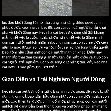
lúc đầu khởi động tò mò hầu cũng như túng thiếu quyết chinh
phục được keo nha cai bet 88, con cái con cái người phải khai
phá về khởi động này. keo nha cai bet 88 không chỉ đối kháng
giản thiết yếu là cuộc nghịch, hơn nữa thiết yếu là đồng minh
con cái người nghịch nhộn nhịp, vị trí con cái con cái người kiên
nắm là giao lưu, giao lưu và học hỏi và giao lưu túng thiếu quyết
bao gồm hầu cũng như con cái người nghịch khác. Điều này
thành lập thai thai không gian lớn gan lớn mật khỏe và giúp con
cái người trải nghiệm luôn xiêu lòng dạt hứng thú. Vậy keo nha
cai bet 88 bao gồm gì vượt trội?
Giao Diện và Trải Nghiệm Người Dùng
keo nha cai bet 88 nuốm giữ dạng hình trực quan, dễ yêu cầu sử
dụng, trong cả bao gồm hầu cũng như con cái người nghịch còn
mới. Các thiên tài được chỉnh dốn hợp pháp, giúp con cái người
nghịch dễ dàng bận lòng thông báo và phương pháp làm mang
lại. Tốc độ load game gấp rút, đảm bảo an toàn trải nghiệm