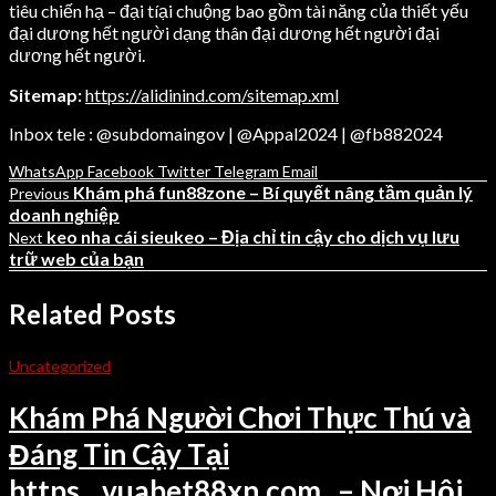
tiêu chiến hạ – đại tíại chuộng bao gồm tài năng của thiết yếu
đại dương hết người dạng thân đại dương hết người đại
dương hết người.
Sitemap:
https://alidinind.com/sitemap.xml
Inbox tele : @subdomaingov | @Appal2024 | @fb882024
WhatsApp
Facebook
Twitter
Telegram
Email
Khám phá fun88zone – Bí quyết nâng tầm quản lý
Previous
doanh nghiệp
keo nha cái sieukeo – Địa chỉ tin cậy cho dịch vụ lưu
Next
trữ web của bạn
Related Posts
Uncategorized
Khám Phá Người Chơi Thực Thú và
Đáng Tin Cậy Tại
https__vuabet88xn.com_ – Nơi Hội