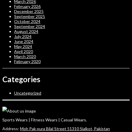
March 2026
February 2026
December 2025
September 2025
October 2024
September 2024
August 2024
July 2024
June 2024
May 2024
April 2020
March 2020
February 2020
Categories
Uncategorized
Sports Wears | Fitness Wears | Casual Wears.
Address:
Moh Pak pura Bilal Street 51310 Sialkot, Pakistan