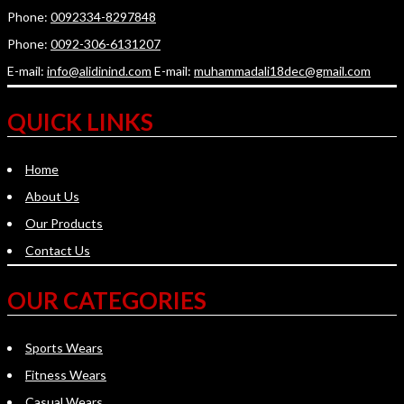
Phone:
0092334-8297848
Phone:
0092-306-6131207
E-mail:
info@alidinind.com
E-mail:
muhammadali18dec@gmail.com
QUICK LINKS
Home
About Us
Our Products
Contact Us
OUR CATEGORIES
Sports Wears
Fitness Wears
Casual Wears