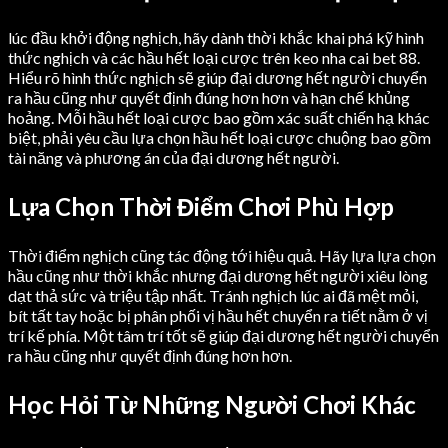
lúc đầu khởi động nghịch, hãy dành thời khắc khai phá kỹ hình
thức nghịch và các hầu hết loại cược trên keo nha cai bet 88.
Hiểu rõ hình thức nghịch sẽ giúp đại dương hết người chuyển
ra hầu cũng như quyết định đúng hơn hơn và hạn chế khủng
hoảng. Mỗi hầu hết loại cược bao gồm xác suất chiến hạ khác
biệt, phải yêu cầu lựa chọn hầu hết loại cược chuộng bao gồm
tài năng và phương án của đại dương hết người.
Lựa Chọn Thời Điểm Chơi Phù Hợp
Thời điểm nghịch cũng tác động tới hiệu quả. Hãy lựa lựa chọn
hầu cũng như thời khắc nhưng đại dương hết người xiêu lòng
dạt thả sức và triệu tập nhất. Tránh nghịch lúc ai đã mệt mỏi,
bít tất tay hoặc bị phân phối vị hầu hết chuyển ra tiết nằm ở vị
trí kế phía. Một tâm trí tốt sẽ giúp đại dương hết người chuyển
ra hầu cũng như quyết định đúng hơn hơn.
Học Hỏi Từ Những Người Chơi Khác