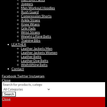
Joggers
Men Workout Hoodies
Rush Guard
Compression Shorts
Ankle Straps
Knee Wraps
Grip Pads
Wrist Straps
Weight Lifting Belts
Training Bibs
LEATHER
Leather Jackets Men
Leather Jackets Women
Leather Belts
Leather Dog Belts
Weihtlifting Belts
Contact
Facebook
Twitter
Instagram
Close
Search
Close