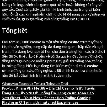
bằng rõ ràng, tránh các game quá rủi ro hoặc không rõ ràng về
quy tắc. Cuối cùng, hãy giữ tâm lý bình tĩnh, tập trung và luôn
học hỏi từ các kinh nghiệm chơi thực tế để nâng cao kỹ năng và
chiến thuật, giúp gia tăng khả năng thắng lớn tại
lu88
.
Tổng kết
Nói tóm lại,
lu88 casino
là một nền tảng
casino
trực tuyến uy
tín, chuyên nghiệp, cung cấp đa dạng các game hấp dẫn và cạnh
tranh. Từ đăng ký, nạp rút tiền cho đến trải nghiệm các trò chơi
đều được thiết lập để bảo vệ tối đa quyền lợi của người chơi,
đồng thời giúp họ có những phút giây giải trí thăng hoa, thắng
lợi xứng đáng. Nếu bạn đang tìm kiếm một nơi chơi
casino
online
đáng tin cậy, đúng nghĩa,
lu88
chính là sự lựa chọn hoàn
hảo để bắt đầu hành trình giải trí của mình.
WhatsApp
Facebook
Twitter
Telegram
Email
Khám Phá Net88 – Địa Chỉ Casino Trực Tuyến
Previous
Đáng Tin Cậy Với Hệ Thống Đa Dạng và An Toàn Cao
8kbet – Your Next-Generation Online Gaming
Next
Platform Offering Unmatched Experiences