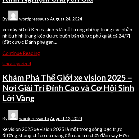
By
wordpressauto
August 24, 2024
xe máy 50 cũ Kèo casino 5 là một trong những trong các phần
nhiều hình trạng kèo được buôn bán được phổ quát cá 24/7}
{đặt cược Đánh phệ gan…
Continue Reading
Uncategorized
Khám Phá Thế Giới xe vision 2025 –
Nơi Giải Trí Đỉnh Cao và Cơ Hội Sinh
Lời Vàng
By
wordpressauto
August 12, 2024
xe vision 2025 xe vision 2025 là một trong sòng bạc trực
đường không chỉ có có mang đến các trò chơi đắm say Hơn