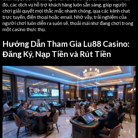
đó, các dịch vụ hỗ trợ khách hàng luôn sẵn sàng, giúp người
chơi giải quyết mọi thắc mắc nhanh chóng, qua các kênh chat
trực tuyến, điện thoại hoặc email. Nhờ vậy, trải nghiệm của
người chơi luôn diễn ra suôn sẻ, thoải mái như đang chơi trong
một casino thực thụ.
Hướng Dẫn Tham Gia
Lu88
Casino:
Đăng Ký, Nạp Tiền và Rút Tiền