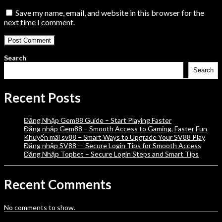
Save my name, email, and website in this browser for the
next time I comment.
Search
Search
Recent Posts
Đăng Nhập Gem88 Guide – Start Playing Faster
Đăng nhập Gem88 – Smooth Access to Gaming, Faster Fun
Khuyến mãi sv88 – Smart Ways to Upgrade Your SV88 Play
Đăng nhập SV88 — Secure Login Tips for Smooth Access
Đăng Nhập Topbet – Secure Login Steps and Smart Tips
Recent Comments
No comments to show.