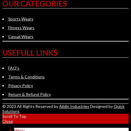
OUR CATEGORIES
Sports Wears
Fitness Wears
Casual Wears
USEFULL LINKS
FAQ's
Terms & Conditions
Privacy Policy
Return & Refund Policy
© 2023 All Rights Reserved by
Alidin Industries
Designed by
Quick
Solutions
Scroll To Top
Close
Menu