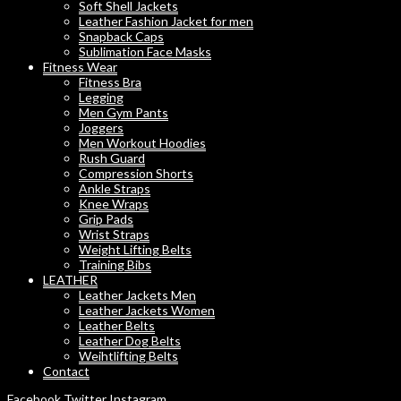
Soft Shell Jackets
Leather Fashion Jacket for men
Snapback Caps
Sublimation Face Masks
Fitness Wear
Fitness Bra
Legging
Men Gym Pants
Joggers
Men Workout Hoodies
Rush Guard
Compression Shorts
Ankle Straps
Knee Wraps
Grip Pads
Wrist Straps
Weight Lifting Belts
Training Bibs
LEATHER
Leather Jackets Men
Leather Jackets Women
Leather Belts
Leather Dog Belts
Weihtlifting Belts
Contact
Facebook
Twitter
Instagram