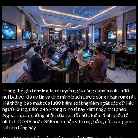
Trong thế giới
casino
trực tuyến ngày càng cạnh tranh,
lu88
nổi bật với độ uy tín và tính minh bạch được công nhận rộng rãi.
Hệ thống bảo mật của
lu88
kiểm soát nghiêm ngặt các dữ liệu
người dùng, đảm bảo không bị rò rỉ hay xâm nhập trái phép.
Ngoài ra, các chứng nhận của các tổ chức kiểm định quốc tế
như eCOGRA hoặc RNG xác nhận sự công bằng của các game
tại nền tảng này.