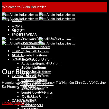
Welcome to Alidin Industries
About
HOME
Contact
ABOUT
SPORTS WEAR
American Football Uniform
Soccer Uniform
Basketball Uniform
HOME
Volleyball Uniform
ABOUT
Baseball Uniform
SPORTS WEAR
Goal Keeper Uniform
American Football Uniform
Rugby Uniform
Soccer Uniform
Softball Uniform
Our Blog
Basketball Uniform
Ice Hockey Uniform
Volleyball Uniform
CASUAL WEAR
Baseball Uniform
T shirts
Home
Uncategorized
Lu88 Casino – Trải Nghiệm Đỉnh Cao Với Casino
Goal Keeper Uniform
Polo Shirts
Đa Phương Tiện Đáng Tin Cậy
Rugby Uniform
Sweat Shirts
Softball Uniform
Long Sleeve T Shirts
Ice Hockey Uniform
Track Suits
CASUAL WEAR
Hoodies
Uncategorized
T shirts
Men Stringers
Polo Shirts
Trousers