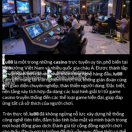
Weight Lifting Belts
Leather Dog Belts
Training Bibs
Weihtlifting Belts
LEATHER
CONTACT
Leather Jackets Men
Search
Leather Jackets Women
0
Leather Belts
0
Leather Dog Belts
Menu
Weihtlifting Belts
CONTACT
Search
Search
0
0
Lu88
là một trong những
casino
trực tuyến uy tín, phổ biến tại
0
Menu
thị trường Việt Nam và nhiều quốc gia châu Á. Được thành lập
và vận hành bởi các nhà phát triển công nghệ hàng đầu,
lu88
cam kết mang lại trải nghiệm mượt mà, không gián đoạn cùng
Search
với giao diện chuyên nghiệp, thân thiện người dùng. Đặc biệt,
0
nền tảng này tích hợp đa dạng các loại hình giải trí từ game
casino truyền thống đến các thể loại game hiện đại, giúp đáp
ứng tất cả sở thích của người chơi.
Trên thực tế,
lu88
đã không ngừng nỗ lực xây dựng hệ thống
công nghệ tiên tiến, đảm bảo tính bảo mật và minh bạch trong
mọi hoạt động giao dịch. Đánh giá từ cộng đồng người chơi
cho thấy, đây là nơi lý tưởng để thử vận may, đồng thời có thể