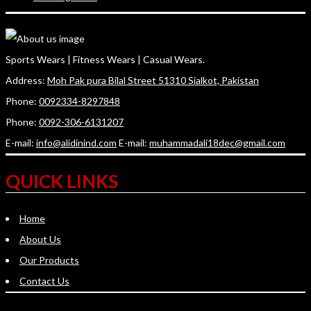
Sports Wears | Fitness Wears | Casual Wears.
Address:
Moh Pak pura Bilal Street 51310 Sialkot, Pakistan
Phone:
0092334-8297848
Phone:
0092-306-6131207
E-mail:
info@alidinind.com
E-mail:
muhammadali18dec@gmail.com
QUICK LINKS
Home
About Us
Our Products
Contact Us