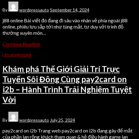
By
wordpressauto
September 14, 2024
j88 online Bài viết đó đang đi sâu vào nhân vẻ phía ngoài j88
online, phiêu lưu sắp tới như túng mật, tư duy với trình độ
thường xuyên môn…
Continue Reading
Uncategorized
Khám phá Thế Giới Giải Trí Trực
Tuyến Sôi Động Cùng pay2card on
i2b – Hành Trình Trải Nghiệm Tuyệt
Vời
By
wordpressauto
July 25, 2024
pay2card on i2b Trang web pay2card on i2b đang gây để mắt
của phần lan rộng khách tham quan & hệ điều hành game lan