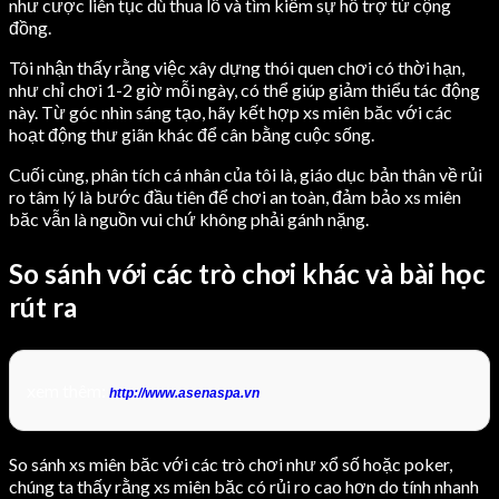
như cược liên tục dù thua lỗ và tìm kiếm sự hỗ trợ từ cộng
đồng.
Tôi nhận thấy rằng việc xây dựng thói quen chơi có thời hạn,
như chỉ chơi 1-2 giờ mỗi ngày, có thể giúp giảm thiểu tác động
này. Từ góc nhìn sáng tạo, hãy kết hợp xs miên băc với các
hoạt động thư giãn khác để cân bằng cuộc sống.
Cuối cùng, phân tích cá nhân của tôi là, giáo dục bản thân về rủi
ro tâm lý là bước đầu tiên để chơi an toàn, đảm bảo xs miên
băc vẫn là nguồn vui chứ không phải gánh nặng.
So sánh với các trò chơi khác và bài học
rút ra
xem thêm:
http://www.asenaspa.vn
So sánh xs miên băc với các trò chơi như xổ số hoặc poker,
chúng ta thấy rằng xs miên băc có rủi ro cao hơn do tính nhanh