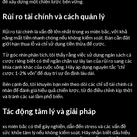
để xây dựng một chiến lược bền vững.
Rủi ro tài chính và cách quản lý
Rủi ro tài chính là vấn đề lớn nhất trong xs miên băc, với khả
năng mất tiền nhanh chóng nếu không kiểm soát. Bạn cần đặt
giới hạn thua lỗ và chỉ sử dụng tiền thừa để cược.
Từ góc nhìn phân tích, tôi thấy rằng việc sử dụng ngân sách cá
cược riêng biệt có thể ngăn chặn sự lây lan của rủi ro sang các
khía cạnh khác của cuộc sống. Hãy áp dụng nguyên tắc “chỉ
cược 1-2% vốn” để duy trì sự ổn định lâu dài.
Bên cạnh đó, tôi khuyên bạn nên theo dõi các chỉ số tài chính cá
nhân để đánh giá hiệu quả chiến lược, từ đó điều chỉnh kịp thời
và tránh các sai lầm phổ biến.
Tác động tâm lý và giải pháp
xs miên băc có thể gây nghiện, dẫn đến stress và các vấn đề
sức khỏe tâm lý nếu không kiểm soát. Hãy nhận biết dấu hiệu