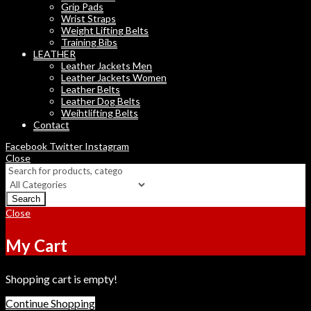
Grip Pads
Wrist Straps
Weight Lifting Belts
Training Bibs
LEATHER
Leather Jackets Men
Leather Jackets Women
Leather Belts
Leather Dog Belts
Weihtlifting Belts
Contact
Facebook
Twitter
Instagram
Close
Search
Close
My Cart
Shopping cart is empty!
Continue Shopping