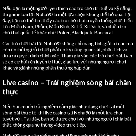
Nếu bạn là một người yêu thích các trò chơi trí tuệ và kỹ năng,
thì game bài tại Nohu90 là một lựa chọn không thể bỏ qua. Tại
đây, bạn có thể tìm thấy các trò chơi bài truyền thống như Tiến
Lên Miền Nam, Phỏm, Mậu Binh, Xì Tố, Xì Dách, và nhiều trò
chơi bài quốc tế khác như Poker, Blackjack, Baccarat.
Các trò chơi bài tại Nohu90 không chỉ mang tính giải trí cao mà
còn đòi hỏi người chơi phải có kỹ năng quan sát, phân tích và
đưa ra quyết định chính xác. Tham gia vào các trò chơi bài, bạn
sẽ có cơ hội rèn luyện trí tuệ, giao lưu với những người chơi
khác và giành những phần thưởng hấp dẫn.
Live casino – Trải nghiệm sòng bài chân
thực
Nếu bạn muốn trải nghiệm cảm giác như đang chơi tại một
sòng bài thực tế, thì live casino tại Nohu90 là một lựa chọn
tuyệt vời. Tại đây, bạn sẽ được chơi với những người chia bài
thật, thông qua hệ thống video trực tiếp.
Nohu90 cung cấp nhiều trò chơi live casino phổ biến như