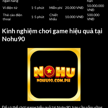
ngân hàng
hạn
50.000.000
Ví điện tử
1-5 phút
Miễn phí
20.000 VNĐ
VNĐ
Thẻ cào điện
Chiết
500.000
1-5 phút
10.000 VNĐ
thoại
khấu
VNĐ
Kinh nghiệm chơi game hiệu quả tại
Nohu90
Để có thể chơi game hiệu quả tại Nohu90, bạn cần nắm vững