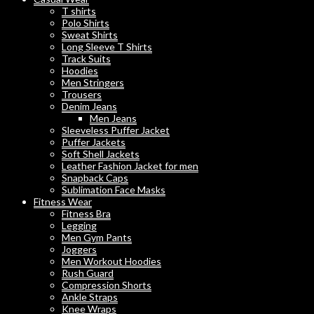
T shirts
Polo Shirts
Sweat Shirts
Long Sleeve T Shirts
Track Suits
Hoodies
Men Stringers
Trousers
Denim Jeans
Men Jeans
Sleeveless Puffer Jacket
Puffer Jackets
Soft Shell Jackets
Leather Fashion Jacket for men
Snapback Caps
Sublimation Face Masks
Fitness Wear
Fitness Bra
Legging
Men Gym Pants
Joggers
Men Workout Hoodies
Rush Guard
Compression Shorts
Ankle Straps
Knee Wraps