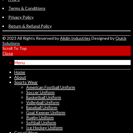
Terms & Conditions
Privacy Policy
Return & Refund Policy
© 2023 All Rights Reserved by
Alidin Industries
Designed by
Quick
Solutions
Scroll To Top
Close
Menu
Home
About
Sports Wear
American Football Uniform
Soccer Uniform
Basketball Uniform
Volleyball Uniform
Baseball Uniform
Goal Keeper Uniform
Rugby Uniform
Softball Uniform
Ice Hockey Uniform
Casual Wear