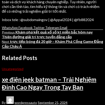
toàn và dịch vụ khách hàng chuyên nghiệp. Tuy nhiên, người
chơi cần tỉnh táo, tìm hiểu kỹ thông tin và chơi có trách nhiệm
để có những trải nghiệm giải trí tốt nhất.
Inbox tele : @subdomaingov | @Appal2024 | @fb882024
WhatsApp
Facebook
Twitter
Telegram
Email
Khám phá kết quả xổ số kt miền bắc hôm nay
Previous
Thiên đường giải trí trực tuyến đẳng cấp
trực tiếp bóng đá 20 giờ – Khám Phá Cổng Game Đẳng
Next
Cấp Châu Á
Related Posts
Uncategorized
xe điện jeek batman – Trải Nghiệm
Đỉnh Cao Ngay Trong Tay Bạn
By
wordpressauto
September 21, 2024