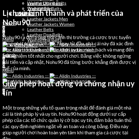
Weight Lifting Belts
Leather Dog Belts
Training Bibs
Weihtlifting Belts
Lịch sử hình thành và phát triển của
LEATHER
CONTACT
Leather Jackets Men
Nohu90
Search
Leather Jackets Women
0
Leather Belts
0
Leather Dog Belts
Nohu90 ra đời trong bối cảnh thị trường cá cược trực tuyến
Menu
Weihtlifting Belts
đang phát triển mạnh mẽ. Ngay từ đầu, nhà cái này đã xác định
CONTACT
mục tiêu trở thành một sân chơi uy tín, minh bạch và mang đến
Search
Search
trải nghiệm tốt nhất cho người chơi. Bằng việc không ngừng
0
0
cải tiến và cập nhật, Nohu90 đã từng bước khẳng định được vị
0
thế của mình.
Menu
Giấy phép hoạt động và chứng nhận uy
Search
tín
0
Một trong những yếu tố quan trọng nhất để đánh giá một nhà
cái là tính pháp lý và uy tín. Nohu90 hoạt động dưới sự cấp
phép của các tổ chức quản lý cờ bạc uy tín, đảm bảo tuân thủ
các quy định nghiêm ngặt về an toàn và công bằng. Điều này
giúp người chơi hoàn toàn yên tâm khi tham gia cá cược tại
đây.