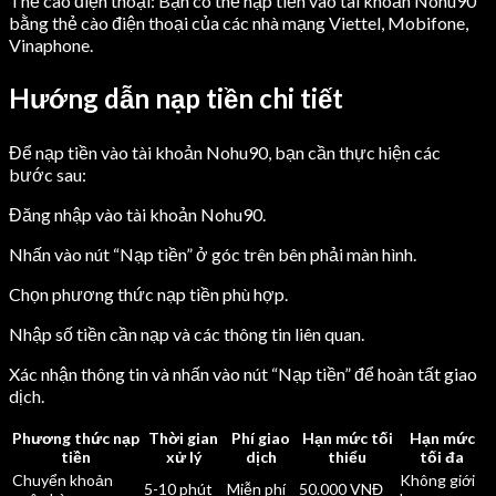
Thẻ cào điện thoại: Bạn có thể nạp tiền vào tài khoản Nohu90
bằng thẻ cào điện thoại của các nhà mạng Viettel, Mobifone,
Vinaphone.
Hướng dẫn nạp tiền chi tiết
Để nạp tiền vào tài khoản Nohu90, bạn cần thực hiện các
bước sau:
Đăng nhập vào tài khoản Nohu90.
Nhấn vào nút “Nạp tiền” ở góc trên bên phải màn hình.
Chọn phương thức nạp tiền phù hợp.
Nhập số tiền cần nạp và các thông tin liên quan.
Xác nhận thông tin và nhấn vào nút “Nạp tiền” để hoàn tất giao
dịch.
Phương thức nạp
Thời gian
Phí giao
Hạn mức tối
Hạn mức
tiền
xử lý
dịch
thiểu
tối đa
Chuyển khoản
Không giới
5-10 phút
Miễn phí
50.000 VNĐ