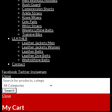
Men Workout Hoodies
Rush Guard
Compression Shorts
Ankle Straps
Knee Wraps
Grip Pads
Wrist Straps
Weight Lifting Belts
Training Bibs
LEATHER
Leather Jackets Men
Leather Jackets Women
Leather Belts
Leather Dog Belts
Weihtlifting Belts
Contact
Facebook
Twitter
Instagram
Close
Search
Close
My Cart