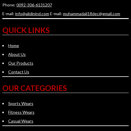
Phone:
0092-306-6131207
E-mail:
info@alidinind.com
E-mail:
muhammadali18dec@gmail.com
QUICK LINKS
Home
About Us
Our Products
Contact Us
OUR CATEGORIES
Sports Wears
Fitness Wears
Casual Wears