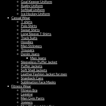
Goal Keeper Uniform
Rugby Uniform
Softball Uniform
Ice Hockey Uniform
Casual Wear
T shirts
Polo Shirts
Sweat Shirts
Long Sleeve T Shirts
Track Suits
Hoodies
Men Stringers
Trousers
Denim Jeans
Men Jeans
Sleeveless Puffer Jacket
Puffer Jackets
Soft Shell Jackets
Leather Fashion Jacket for men
Snapback Caps
Sublimation Face Masks
Fitness Wear
Fitness Bra
Legging
Men Gym Pants
Joggers