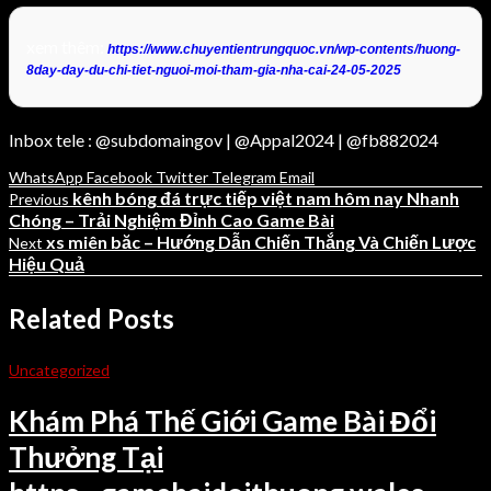
xem thêm:
https://www.chuyentientrungquoc.vn/wp-contents/huong-
8day-day-du-chi-tiet-nguoi-moi-tham-gia-nha-cai-24-05-2025
Inbox tele : @subdomaingov | @Appal2024 | @fb882024
WhatsApp
Facebook
Twitter
Telegram
Email
kênh bóng đá trực tiếp việt nam hôm nay Nhanh
Previous
Chóng – Trải Nghiệm Đỉnh Cao Game Bài
xs miên băc – Hướng Dẫn Chiến Thắng Và Chiến Lược
Next
Hiệu Quả
Related Posts
Uncategorized
Khám Phá Thế Giới Game Bài Đổi
Thưởng Tại