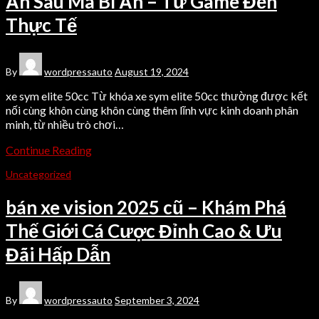
Ẩn Sau Mã Bí Ẩn – Từ Game Đến
Thực Tế
By
wordpressauto
August 19, 2024
xe sym elite 50cc Từ khóa xe sym elite 50cc thường được kết
nối cùng khôn cùng khôn cùng thêm lĩnh vực kinh doanh phân
minh, từ nhiều trò chơi…
Continue Reading
Uncategorized
bán xe vision 2025 cũ – Khám Phá
Thế Giới Cá Cược Đỉnh Cao & Ưu
Đãi Hấp Dẫn
By
wordpressauto
September 3, 2024