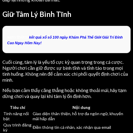
Giữ Tâm Lý Bình Tĩnh
xem thêm:
kết quả xổ số 100 ngày Khám Phá Thế Giới Giải Trí Đỉnh
Cao Ngay Hôm Nay!
Cuối cùng, tâm lý là yếu tố cực kỳ quan trọng trong cá cược.
Người chơi cần giữ được sự bình tĩnh và tỉnh táo trong mọi
tình huống. Không nên để cảm xúc chi phối quyết định chơi của
mình.
Nếu bạn cảm thấy căng thẳng hoặc không thoải mái, hãy tạm
dừng chơi và quay lại khi tâm lý ổn định hơn.
Tiêu chí
Nội dung
Tính năng nổi
Giao diện thân thiện, hỗ trợ đa ngôn ngữ, khuyến
bật
mãi hấp dẫn
Quy trình đăng
Điền thông tin cá nhân, xác nhận qua email
ký