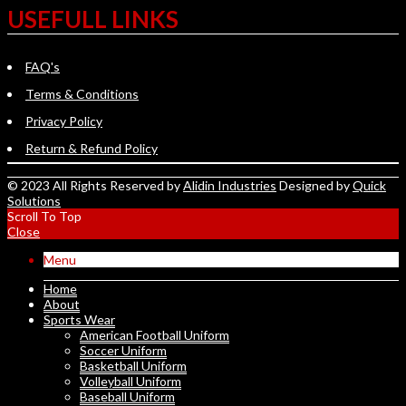
USEFULL LINKS
FAQ's
Terms & Conditions
Privacy Policy
Return & Refund Policy
© 2023 All Rights Reserved by
Alidin Industries
Designed by
Quick
Solutions
Scroll To Top
Close
Menu
Home
About
Sports Wear
American Football Uniform
Soccer Uniform
Basketball Uniform
Volleyball Uniform
Baseball Uniform