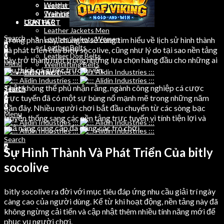
Weight Lifting Belts
Leather Dog Belts
Training Bibs
Weihtlifting Belts
LEATHER
CONTACT
Leather Jackets Men
Search
Leather Jackets Women
Trong phần này, chúng ta sẽ cùng tìm hiểu về lịch sử hình thành
0
Leather Belts
và phát triển của bitly socolive, cũng như lý do tại sao nền tảng
0
Leather Dog Belts
này trở thành một trong những lựa chọn hàng đầu cho những ai
Menu
Weihtlifting Belts
yêu thích cá cược trực tuyến.
CONTACT
Thật không thể phủ nhận rằng, ngành công nghiệp cá cược
Search
Search
0
trực tuyến đã có một sự bùng nổ mạnh mẽ trong những năm
0
0
gần đây. Nhiều người chơi bắt đầu chuyển từ các sòng bạc
Menu
truyền thống sang các nền tảng trực tuyến vì tính tiện lợi và
khả năng cung cấp đa dạng các trò chơi.
Search
0
Sự Hình Thành Và Phát Triển Của bitly
socolive
bitly socolive ra đời với mục tiêu đáp ứng nhu cầu giải trí ngày
càng cao của người dùng. Kể từ khi hoạt động, nền tảng này đã
không ngừng cải tiến và cập nhật thêm nhiều tính năng mới để
phục vụ người chơi.