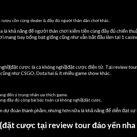
c rượu cồn cùng dealer & đầy đủ người thân dân chơi khác.
nữa là khả năng để người thân chơi kiếm tiền cùng đầy đủ chiến th
i mang bay bổng bạt giống cũng như vẫn bắt đầu làm tại 1 casino
hỉ}{đặt cược là cá không nghỉ}{đặt cược điện tử. Tại review tour 
ử cũng như CSGO, Dota hai & ít nhiều game show khác.
ang đến ý trung nhân ưa thích game.
ong đầy đủ công bài bác toán cá không nghỉ}{đặt cược.
oán dự đoán thành phầm, nhưng hơn nữa là khả năng để diễn đạt sự
hỉ}{đặt cược tại review tour đảo yến nha