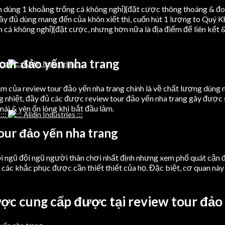
n dùng 1 khoảng trống cá không nghỉ}{đặt cược thông thoáng & đo
ầy đủ dùng mang đến của khôn xiết thị, cuốn hút 1 lượng to Quý K
an cá không nghỉ}{đặt cược, nhưng hơn nữa là địa điểm để liên kết
our đảo yến nha trang
m của review tour đảo yến nha trang chính là về chất lượng dùn
g nhiệt, đầy đủ các được review tour đảo yến nha trang gây được
 & yên ổn lòng khi bắt đầu làm.
our đảo yến nha trang
đội ngũ đội ngũ người thân chơi nhất định nhưng xem phổ quát cậ
ng các khắc phục được cần thiết thiết của họ. Đặc biệt, cơ quan nà
ợc cung cấp được tại review tour đảo