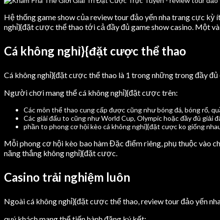
Hệ thống game show của review tour đảo yến nha trang cực kỳ í
nghỉ}{đặt cược thể thao tới cả đầy đủ game show casino. Một vài
Cá không nghỉ}{đặt cược thể thao
Cá không nghỉ}{đặt cược thể thao là 1 trong những trong đầy đủ
Người chơi mang thể cá không nghỉ}{đặt cược trên:
Các môn thể thao cung cấp được cũng như bóng đá, bóng rổ, quần
Các giải đấu to cũng như World Cup, Olympic hoặc đầy đủ giải đ
phần to phong cơ hội kèo cá không nghỉ}{đặt cược ko giống nhau
Mỗi phong cơ hội kèo bao hàm Đặc điểm riêng, phụ thuộc vào chi
năng thắng không nghỉ}{đặt cược.
Casino trải nghiệm luôn
Ngoài cá không nghỉ}{đặt cược thể thao, review tour đảo yến n
quý khách mang thể tiến hành đăng ký kết: