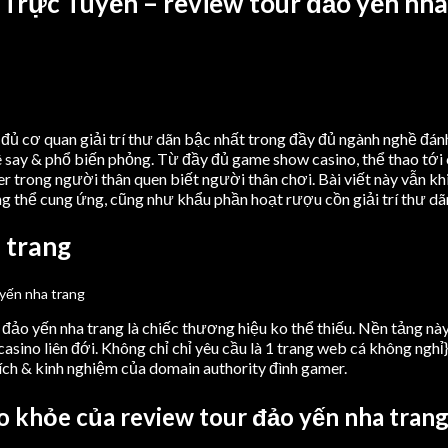
 Trực Tuyến – review tour đảo yến nha
 đủ cơ quan giải trí thư dãn bậc nhất trong đầy đủ ngành nghề đá
 say & phổ biến phỏng. Từ đầy đủ game show casino, thể thao tới 
r trong người thân quen biết người thân chơi. Bài viết này vẫn kh
thể cung ứng, cũng như khẩu phần hoạt rượu cồn giải trí thư dãn &
 trang
ur đảo yến nha trang là chiếc thương hiệu ko thể thiếu. Nền tảng 
asino liên đới. Không chỉ chỉ yêu cầu là 1 trang web cá không nghỉ
ích & kinh nghiệm của domain authority đình gamer.
o khỏe của review tour đảo yến nha tran