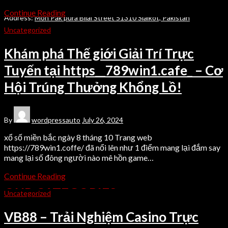
Sports Wears | Fitness Wears | Casual Wears.
Continue Reading
Address:
Moh Pak pura Bilal Street 51310 Sialkot, Pakistan
Uncategorized
Phone:
0092334-8297848
Phone:
0092-306-6131207
Khám phá Thế giới Giải Trí Trực
E-mail:
info@alidinind.com
E-mail:
muhammadali18dec@gmail.com
Tuyến tại https__789win1.cafe_ – Cơ
Hội Trúng Thưởng Khổng Lồ!
QUICK LINKS
Home
By
wordpressauto
July 26, 2024
About Us
xổ số miền bắc ngày 8 tháng 10 Trang web
https://789win1.coffe/ đã nổi lên như 1 điểm mang lại đắm say
Our Products
mang lại số đông người nào mê hồn game…
Contact Us
Continue Reading
OUR CATEGORIES
Uncategorized
VB88 – Trải Nghiệm Casino Trực
Sports Wears