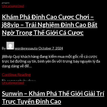
Uncategorized
Search
Khám Phá Đỉnh Cao Cược Chơi –
Search
j88vip – Trải Nghiệm Đỉnh Cao Bất
Recent Posts
Ngờ Trong Thế Giới Cá Cược
Đăng Nhập Gem88 Guide – Start Playing Faster
Đăng nhập Gem88 – Smooth Access to Gaming, Faster Fun
Khuyến mãi sv88 – Smart Ways to Upgrade Your SV88 Play
By
wordpressauto
October 7, 2024
Đăng nhập SV88 — Secure Login Tips for Smooth Access
Đăng Nhập Topbet – Secure Login Steps and Smart Tips
j88vip Quý khách hàng đang kiếm mua một gốc rễ cá cược
trực bé đường uy tín, bình yên ổn với trưng bày nguyên lý đa
dạng dáng vẻ để…
Recent Comments
Continue Reading
No comments to show.
Uncategorized
Archives
Sunwin – Khám Phá Thế Giới Giải Trí
Trực Tuyến Đỉnh Cao
July 2026
June 2026