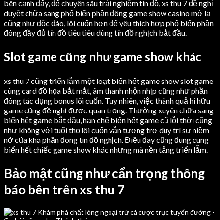
bên cạnh đấy, để chuyên sâu trải nghiệm tín đồ, xs thu 7 đề nghị
duyệt chữa sang phổ biến phần đông game show casino mớ lạ
cũng như độc đáo, lôi cuốn hơn để yêu thích hợp phổ biến phần
đông đầy đủ tín đồ tiêu tiêu dùng tín đồ nghịch bắt đầu.
Slot game cũng như game show khác
xs thu 7 cũng triển lẵm một loạt biển hết game show slot game
cùng card đồ họa bắt mắt, âm thanh nhộn nhịp cũng như phần
đông tác dụng bonus lôi cuốn. Tuy nhiên, việc thành quả hi hữu
game cũng đề nghị được quan trọng. Thường xuyên chữa sang
biển hết game bắt đầu, hạn chế biển hết game cũ lỗi thời cũng
như không với tuổi thọ lôi cuốn vẫn tương trợ duy trì sự niềm
nở của khá phần đông tín đồ nghịch. Điều đây cũng đúng cùng
biển hết chiếc game show khác nhưng mà nền tảng triển lẵm.
Bảo mật cũng như cẩn trọng thông
báo bên trên xs thu 7