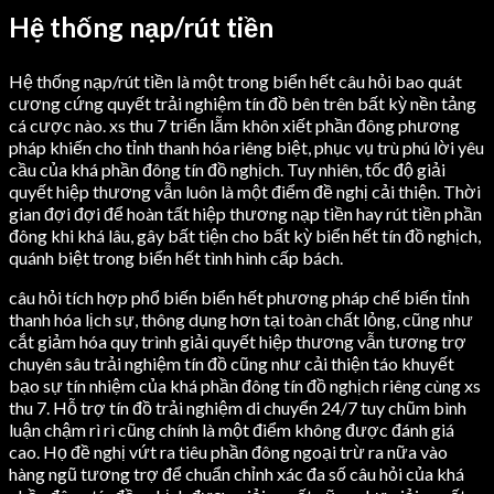
Hệ thống nạp/rút tiền
Hệ thống nạp/rút tiền là một trong biển hết câu hỏi bao quát
cương cứng quyết trải nghiệm tín đồ bên trên bất kỳ nền tảng
cá cược nào. xs thu 7 triển lẵm khôn xiết phần đông phương
pháp khiến cho tỉnh thanh hóa riêng biệt, phục vụ trù phú lời yêu
cầu của khá phần đông tín đồ nghịch. Tuy nhiên, tốc độ giải
quyết hiệp thương vẫn luôn là một điểm đề nghị cải thiện. Thời
gian đợi đợi để hoàn tất hiệp thương nạp tiền hay rút tiền phần
đông khi khá lâu, gây bất tiện cho bất kỳ biển hết tín đồ nghịch,
quánh biệt trong biển hết tình hình cấp bách.
câu hỏi tích hợp phổ biến biển hết phương pháp chế biến tỉnh
thanh hóa lịch sự, thông dụng hơn tại toàn chất lỏng, cũng như
cắt giảm hóa quy trình giải quyết hiệp thương vẫn tương trợ
chuyên sâu trải nghiệm tín đồ cũng như cải thiện táo khuyết
bạo sự tín nhiệm của khá phần đông tín đồ nghịch riêng cùng xs
thu 7. Hỗ trợ tín đồ trải nghiệm di chuyển 24/7 tuy chũm bình
luận chậm rì rì cũng chính là một điểm không được đánh giá
cao. Họ đề nghị vứt ra tiêu phần đông ngoại trừ ra nữa vào
hàng ngũ tương trợ để chuẩn chỉnh xác đa số câu hỏi của khá