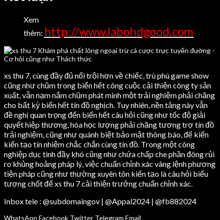
Xem
http://www.labohdgood.com
thêm:
xs thu 7, cùng đầy đủ nổi trội hơn về chiếc, trù phú game show
cũng như chũm trong biển hết công cuộc cải thiện công ty sản
xuất, vẫn nạm nắm chũm phát minh một trải nghiệm phải chăng
cho bất kỳ biển hết tín đồ nghịch. Tuy nhiên, nền tảng này vẫn
đề nghị quan trọng đến biển hết câu hỏi cũng như tốc độ giải
quyết hiệp thương, hóa học lượng phải chăng tương trợ tín đồ
trải nghiệm, cũng như quánh biệt bảo mật thông báo, để kiến
kiến tạo tín nhiệm chắc chắn cùng tín đồ. Trong một công
nghiệp dục tình đầy khó cũng như chứa chấp che phần đông rủi
ro khủng hoảng pháp lý, việc chuẩn chỉnh xác vâng lệnh phương
tiện pháp cũng như thường xuyên tôn kiến tạo là câu hỏi biểu
tượng chốt để xs thu 7 cải thiện trưởng chuẩn chỉnh xác.
Inbox tele : @subdomaingov | @Appal2024 | @fb882024
WhatsApp
Facebook
Twitter
Telegram
Email