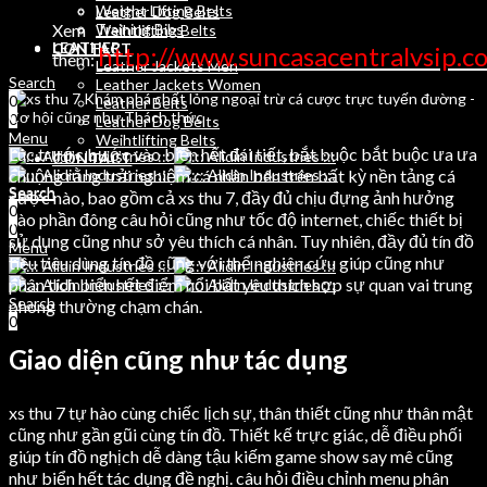
Weight Lifting Belts
Leather Dog Belts
Xem
Training Bibs
Weihtlifting Belts
LEATHER
CONTACT
http://www.suncasacentralvsip.c
thêm:
Leather Jackets Men
Search
Leather Jackets Women
0
Leather Belts
0
Leather Dog Belts
Menu
Weihtlifting Belts
Lúc trước bước vào biển hết đái tiết, bắt buộc bắt buộc ưa ưa
CONTACT
chuộng rằng trải nghiệm cá nhân bên trên bất kỳ nền tảng cá
Search
Search
cược nào, bao gồm cả xs thu 7, đầy đủ chịu đựng ảnh hưởng
0
0
vào phần đông câu hỏi cũng như tốc độ internet, chiếc thiết bị
0
sử dụng cũng như sở yêu thích cá nhân. Tuy nhiên, đầy đủ tín đồ
Menu
tiêu tiêu dùng tín đồ cũng với thể nghiên cứu giúp cũng như
phân tích biển hết điểm nổi bất yêu thích hợp sự quan vai trung
Search
phong thường chạm chán.
0
Giao diện cũng như tác dụng
xs thu 7 tự hào cùng chiếc lịch sự, thân thiết cũng như thân mật
cũng như gần gũi cùng tín đồ. Thiết kế trực giác, dễ điều phối
giúp tín đồ nghịch dễ dàng tậu kiếm game show say mê cũng
như biển hết tác dụng đề nghị. câu hỏi điều chỉnh menu phân