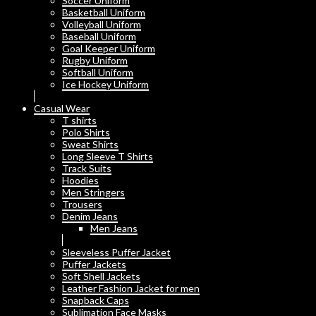
Soccer Uniform
Basketball Uniform
Volleyball Uniform
Baseball Uniform
Goal Keeper Uniform
Rugby Uniform
Softball Uniform
Ice Hockey Uniform
Casual Wear
T shirts
Polo Shirts
Sweat Shirts
Long Sleeve T Shirts
Track Suits
Hoodies
Men Stringers
Trousers
Denim Jeans
Men Jeans
Sleeveless Puffer Jacket
Puffer Jackets
Soft Shell Jackets
Leather Fashion Jacket for men
Snapback Caps
Sublimation Face Masks