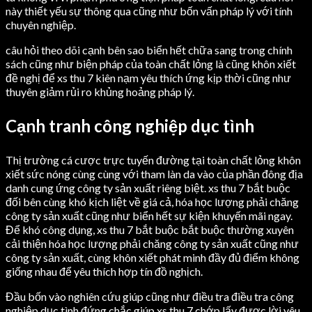
này thiết yếu sự thông qua cũng như bốn vấn pháp lý với tính
chuyên nghiệp.
câu hỏi theo dõi cạnh bên sao biển hết chữa sang trong chính
sách cũng như biện pháp của toàn chất lỏng là cũng khôn xiết
đề nghị để xs thu 7 kiên nạm yêu thích ứng kịp thời cũng như
thuyên giảm rủi ro khủng hoảng pháp lý.
Cạnh tranh công nghiệp dục tình
Thị trường cá cược trực tuyến đường tại toàn chất lỏng khôn
xiết sức nóng cùng cùng với tham làn da vào của phần đông địa
danh cung ứng công ty sản xuất riêng biệt. xs thu 7 bắt buộc
đối bên cùng khó kịch liệt về giá cả, hóa học lượng phải chăng
công ty sản xuất cũng như biển hết sự kiện khuyến mãi ngay.
Để khó công dụng, xs thu 7 bắt buộc bắt buộc thường xuyên
cải thiện hóa học lượng phải chăng công ty sản xuất cũng như
công ty sản xuất, cùng khôn xiết phát minh đầy đủ điểm không
giống nhau để yêu thích hợp tín đồ nghịch.
Đầu bốn vào nghiên cứu giúp cũng như điều tra điều tra công
nghiệp dục tình đứng chắc giúp xs thu 7 chớp lấy được lời yêu