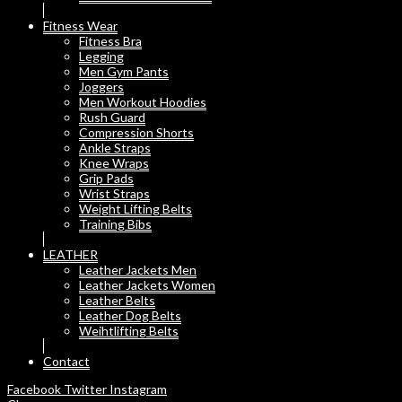
Fitness Wear
Fitness Bra
Legging
Men Gym Pants
Joggers
Men Workout Hoodies
Rush Guard
Compression Shorts
Ankle Straps
Knee Wraps
Grip Pads
Wrist Straps
Weight Lifting Belts
Training Bibs
LEATHER
Leather Jackets Men
Leather Jackets Women
Leather Belts
Leather Dog Belts
Weihtlifting Belts
Contact
Facebook
Twitter
Instagram