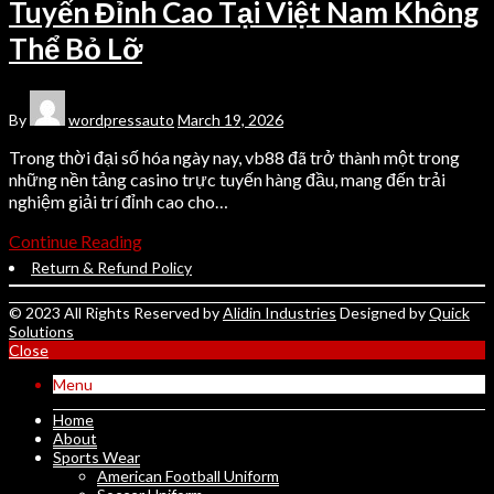
Tuyến Đỉnh Cao Tại Việt Nam Không
Fitness Wears
Thể Bỏ Lỡ
Casual Wears
USEFULL LINKS
By
wordpressauto
March 19, 2026
Trong thời đại số hóa ngày nay, vb88 đã trở thành một trong
FAQ's
những nền tảng casino trực tuyến hàng đầu, mang đến trải
nghiệm giải trí đỉnh cao cho…
Terms & Conditions
Privacy Policy
Continue Reading
Return & Refund Policy
© 2023 All Rights Reserved by
Alidin Industries
Designed by
Quick
Solutions
Close
Menu
Home
About
Sports Wear
American Football Uniform