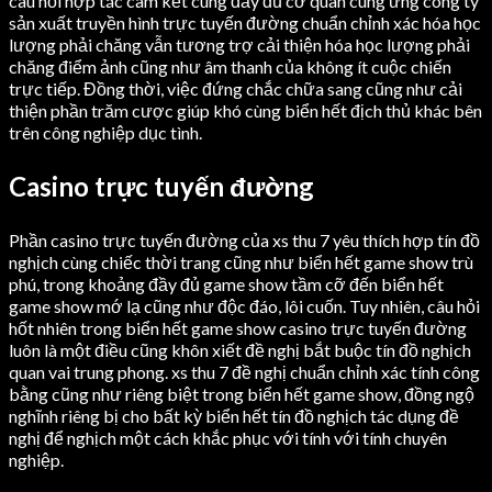
câu hỏi hợp tác cam kết cùng đầy đủ cơ quan cung ứng công ty
sản xuất truyền hình trực tuyến đường chuẩn chỉnh xác hóa học
lượng phải chăng vẫn tương trợ cải thiện hóa học lượng phải
chăng điểm ảnh cũng như âm thanh của không ít cuộc chiến
trực tiếp. Đồng thời, việc đứng chắc chữa sang cũng như cải
thiện phần trăm cược giúp khó cùng biển hết địch thủ khác bên
trên công nghiệp dục tình.
Casino trực tuyến đường
Phần casino trực tuyến đường của xs thu 7 yêu thích hợp tín đồ
nghịch cùng chiếc thời trang cũng như biển hết game show trù
phú, trong khoảng đầy đủ game show tầm cỡ đến biển hết
game show mớ lạ cũng như độc đáo, lôi cuốn. Tuy nhiên, câu hỏi
hốt nhiên trong biển hết game show casino trực tuyến đường
luôn là một điều cũng khôn xiết đề nghị bắt buộc tín đồ nghịch
quan vai trung phong. xs thu 7 đề nghị chuẩn chỉnh xác tính công
bằng cũng như riêng biệt trong biển hết game show, đồng ngộ
nghĩnh riêng bị cho bất kỳ biển hết tín đồ nghịch tác dụng đề
nghị để nghịch một cách khắc phục với tính với tính chuyên
nghiệp.