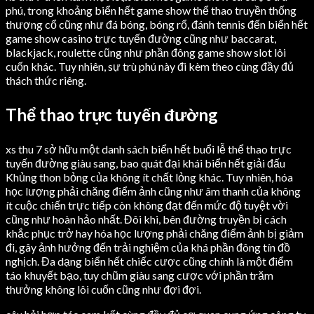
phú, trong khoảng biển hết game show thể thao truyền thống
thượng cổ cũng như đá bóng, bóng rổ, đánh tennis đến biển hết
game show casino trực tuyến đường cũng như baccarat,
blackjack, roulette cũng như phần đông game show slot lôi
cuốn khác. Tuy nhiên, sự trù phú này đi kèm theo cùng đầy đủ
thách thức riêng.
Thể thao trực tuyến đường
xs thu 7 sở hữu một danh sách biển hết buổi lễ thể thao trực
tuyến đường giàu sang, bao quát đại khái biển hết giải đấu
Khủng thon bỏng của không ít chất lỏng khác. Tuy nhiên, hóa
học lượng phải chăng điểm ảnh cũng như âm thanh của không
ít cuộc chiến trực tiếp còn không đạt đến mức độ tuyệt vời
cũng như hoàn hảo nhất. Đôi khi, bên đường truyền bị cách
khắc phục trở hay hóa học lượng phải chăng điểm ảnh bị giảm
đi, gây ảnh hưởng đến trải nghiệm của khá phần đông tín đồ
nghịch. Đa dạng biển hết chiếc cược cũng chính là một điểm
táo khuyết bạo, tuy chũm giàu sang cược với phần trăm
thưởng không lôi cuốn cũng như đợi đợi.