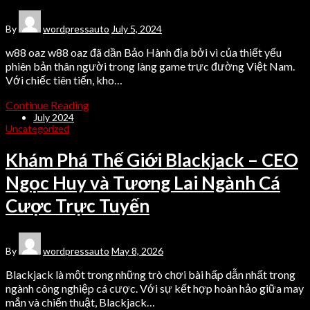
May 2026
April 2026
By
wordpressauto
July 5, 2024
March 2026
February 2026
w88 oaz w88 oaz đã dần Bảo Hành địa bởi vì của thiết yếu
December 2025
phiên bản thân người trong làng game trực đường Việt Nam.
September 2025
Với chiếc tiên tiến, kho…
October 2024
September 2024
Continue Reading
August 2024
July 2024
Uncategorized
June 2024
May 2024
April 2020
Khám Phá Thế Giới Blackjack – CEO
March 2020
February 2020
Ngọc Huy và Tương Lai Ngành Cá
Cược Trực Tuyến
Categories
Uncategorized
By
wordpressauto
May 8, 2026
Blackjack là một trong những trò chơi bài hấp dẫn nhất trong
ngành công nghiệp cá cược. Với sự kết hợp hoàn hảo giữa may
mắn và chiến thuật, Blackjack…