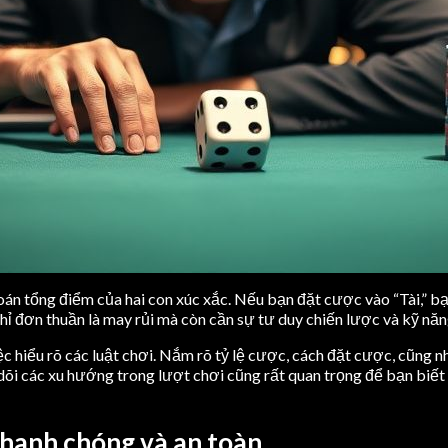
oán tổng điểm của hai con xúc xắc. Nếu bạn đặt cược vào “Tài,” bạ
hỉ đơn thuần là may rủi mà còn cần sự tư duy chiến lược và kỹ năn
việc hiểu rõ các luật chơi. Nắm rõ tỷ lệ cược, cách đặt cược, cũn
dõi các xu hướng trong lượt chơi cũng rất quan trọng để bạn biết 
hanh chóng và an toàn