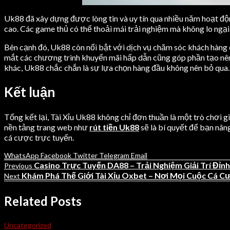
Uk88 đã xây dựng được lòng tin và uy tín qua nhiều năm hoạt độ
cao. Các game thủ có thể thoải mái trải nghiệm mà không lo ngại t
Bên cạnh đó, Uk88 còn nổi bật với dịch vụ chăm sóc khách hàng c
mắt các chương trình khuyến mãi hấp dẫn cũng góp phần tạo nên s
khác, Uk88 chắc chắn là sự lựa chọn hàng đầu không nên bỏ qua.
Kết luận
Tổng kết lại, Tài Xỉu Uk88 không chỉ đơn thuần là một trò chơi g
nền tảng trang web như
rút tiền Uk88
sẽ là bí quyết để bạn nâng
cá cược trực tuyến.
WhatsApp
Facebook
Twitter
Telegram
Email
Casino Trực Tuyến DA88 – Trải Nghiệm Giải Trí Đỉn
Previous
Khám Phá Thế Giới Tài Xỉu Oxbet – Nơi Mọi Cuộc Cá C
Next
Related Posts
Uncategorized