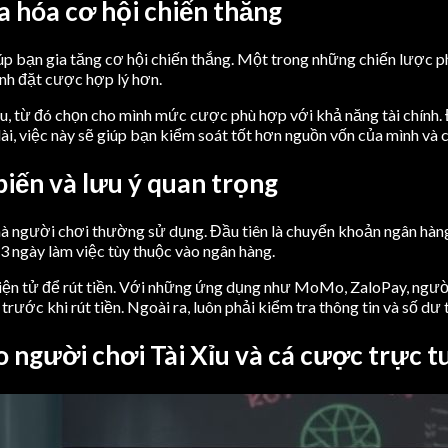
a hóa cơ hội chiến thắng
úp bạn gia tăng cơ hội chiến thắng. Một trong những chiến lược phổ
ịnh đặt cược hợp lý hơn.
u, từ đó chọn cho mình mức cược phù hợp với khả năng tài chính. Đ
dài, việc này sẽ giúp bạn kiểm soát tốt hơn nguồn vốn của mình và 
iến và lưu ý quan trọng
à người chơi thường sử dụng. Đầu tiên là chuyển khoản ngân hàng.
 3 ngày làm việc tùy thuộc vào ngân hàng.
iện tử để rút tiền. Với những ứng dụng như MoMo, ZaloPay, người c
trước khi rút tiền. Ngoài ra, luôn phải kiểm tra thông tin và số dư
o người chơi Tài Xỉu và cá cược trực t