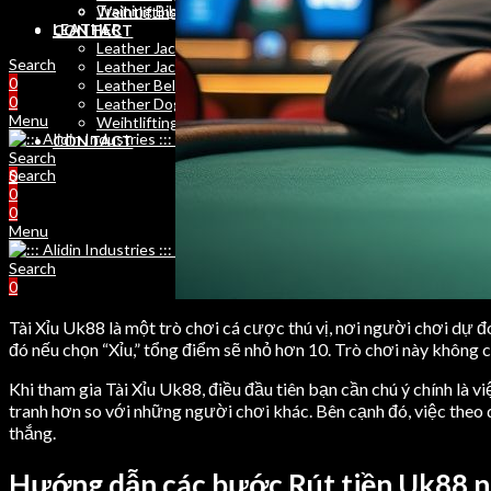
Training Bibs
Weihtlifting Belts
LEATHER
CONTACT
Leather Jackets Men
Search
Leather Jackets Women
0
Leather Belts
0
Leather Dog Belts
Menu
Weihtlifting Belts
CONTACT
Search
Search
0
0
0
Menu
Search
0
Tài Xỉu Uk88 là một trò chơi cá cược thú vị, nơi người chơi dự đ
đó nếu chọn “Xỉu,” tổng điểm sẽ nhỏ hơn 10. Trò chơi này không c
Khi tham gia Tài Xỉu Uk88, điều đầu tiên bạn cần chú ý chính là 
tranh hơn so với những người chơi khác. Bên cạnh đó, việc theo 
thắng.
Hướng dẫn các bước Rút tiền Uk88 n