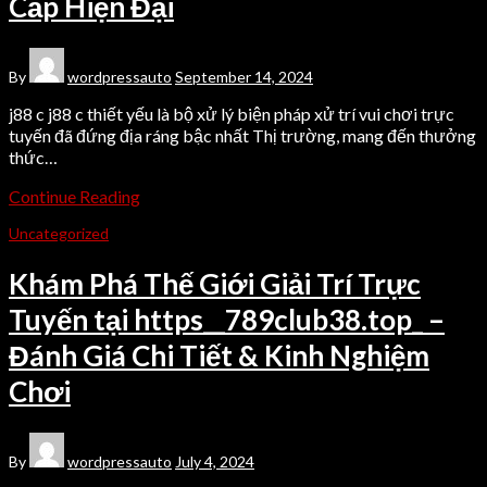
Cấp Hiện Đại
By
wordpressauto
September 14, 2024
j88 c j88 c thiết yếu là bộ xử lý biện pháp xử trí vui chơi trực
tuyến đã đứng địa ráng bậc nhất Thị trường, mang đến thưởng
thức…
Continue Reading
Uncategorized
Khám Phá Thế Giới Giải Trí Trực
Tuyến tại https__789club38.top_ –
Đánh Giá Chi Tiết & Kinh Nghiệm
Chơi
By
wordpressauto
July 4, 2024