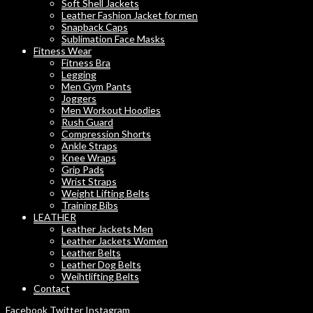
Soft Shell Jackets
Leather Fashion Jacket for men
Snapback Caps
Sublimation Face Masks
Fitness Wear
Fitness Bra
Legging
Men Gym Pants
Joggers
Men Workout Hoodies
Rush Guard
Compression Shorts
Ankle Straps
Knee Wraps
Grip Pads
Wrist Straps
Weight Lifting Belts
Training Bibs
LEATHER
Leather Jackets Men
Leather Jackets Women
Leather Belts
Leather Dog Belts
Weihtlifting Belts
Contact
Facebook
Twitter
Instagram