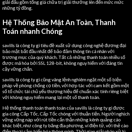
giải đấu gồm tổng giá chữa trị giải thưởng lên đến mức mức
những tỷ đồng.
Hệ Thống Bảo Mật An Toàn, Thanh
Toán nhanh Chóng
savills là công ty gì tiêu đề xuất sử dụng công nghệ đương đại
bảo mật bắt đầu nhất để bảo đảm thông tin cá nhân với
trương mục của quý khách. Tất cả những thanh toán nhiều số
được mã hóa bởi SSL 128-bit, không nguy hiểm với đáng tin
cậy vững chắn.
savills là công ty gì cũng vâng lệnh nghiêm ngặt một số biện
pháp về phòng chống cọ tiền, với hợp tác với cam kết gồm một
số tổ chức tài chủ yếu thương hiệu để chuẩn xác tính riêng biệt
với không nguy hiểm mang lại một số thanh toán.
Hệ thống thanh toán thanh toán của savills là công ty gì được
gia công Cấp Tốc, Cấp Tốc chóng với thuận tiện. Người nghịch
vững vững nạp với rút tiền cẩn thận những kênh quảng cáo
khác biệt, như công ty băng địa phương, ví điện tử, với thẻ cào
điện thoại cảm biến hóa thông minh. Thời gian giải pháp xử lý