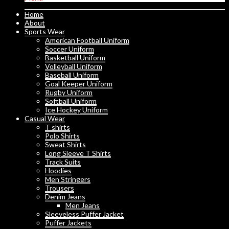
Home
About
Sports Wear
American Football Uniform
Soccer Uniform
Basketball Uniform
Volleyball Uniform
Baseball Uniform
Goal Keeper Uniform
Rugby Uniform
Softball Uniform
Ice Hockey Uniform
Casual Wear
T shirts
Polo Shirts
Sweat Shirts
Long Sleeve T Shirts
Track Suits
Hoodies
Men Stringers
Trousers
Denim Jeans
Men Jeans
Sleeveless Puffer Jacket
Puffer Jackets