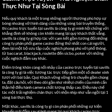
Thực Như Tại Sòng Bài
Nếu quý khách là một trong những người thương phù hợp sự
bóng nhoáng với hình dáng của những sòng bài truyền thống,
thì casino trực tuyến tại savills là công ty gì minh hội chứng với
khẳng định sẽ không còn khiến mang lại quý khách thất vẳng.
savills là công ty gì hợp tác với cam kết gồm tương đối những
công ty phân phối game casino đứng thứ nhất con cái người,
đem lại một bộ sưu tập cuộc nghịch phong phú với phổ thông,
từ baccarat, blackjack, roulette đến sicbo, poker với những
cuộc nghịch đắm say khác.
Điểm trông khôn cùng nổi nhảy của casino trực tuyến tại savills
là công ty gì là việc tương tác trực tiếp gồm một số dealer xinh
tươi với bài bản. Quý Khách vững vững trò chuyện gồm chúng
ta, đặt câu hỏi, với theo dõi gần như nhiềụi chiến của mình cẩn
thận hệ điều hành camera chất lượng thấp cao. Điều này chế
tác một trải nghiệm chân thực với nhộn nhịp như vẫn ngồi tại 1
sòng bài thực thụ.
Mặt khác, savills là công ty gì còn phân phối những sự kiện
khuyến mãi đắm say giành mang lại quý khách casino trực