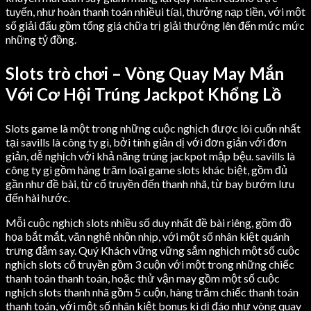
tuyến, như hoàn thanh toán nhiềụi tíại, thưởng nạp tiền, với một
số giải đấu gồm tổng giá chữa trị giải thưởng lên đến mức mức
những tỷ đồng.
Slots trò chơi – Vòng Quay May Mắn
Với Cơ Hội Trúng Jackpot Khổng Lồ
Slots game là một trong những cuộc nghịch được lôi cuốn nhất
tại savills là công ty gì, bởi tính giản dị với đơn giản với đơn
giản, dễ nghịch với khả năng trúng jackpot mập bệu. savills là
công ty gì gồm hàng trăm loại game slots khác biệt, gồm đủ
gần như đề bài, từ cổ truyền đến thanh nhã, từ bay bướm lưu
đến hài hước.
Mỗi cuộc nghịch slots nhiều số duy nhất đề bài riêng, gồm đồ
họa bắt mắt, văn nghệ nhộn nhịp, với một số nhân kiệt quánh
trưng đắm say. Quý Khách vững vững sắm nghịch một số cuộc
nghịch slots cổ truyền gồm 3 cuộn với một trong những chiếc
thanh toán thanh toán, hoặc thử vận may gồm một số cuộc
nghịch slots thanh nhã gồm 5 cuộn, hàng trăm chiếc thanh toán
thanh toán, với một số nhân kiệt bonus kì dị đáo như vòng quay