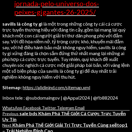
jornada-pelo-universo-dos-
peixes-gigantes-26-2025/
savills là công ty gì
là một trong những công ty cái cá cược
trực tuyến thương hiệu với đáng tin cậy, gồm lại mang lại quý
khách một con cái người giải trí thư dãn phong phú với đắm
say. Với đồ họa niềm nở, tỷ trọng cược khó, khuyến mãi đắm
say, với hệ điều hành bảo mật không nguy hiểm, savills là công
ty gì xứng đáng là chọn sắm đứng thứ nhất mang lại những ai
phù hợp cá cược trực tuyến. Tuy nhiên, quý khách đề xuất
chuyên sóc nghịch cá cược một giải pháp bài bản, với vâng lệnh
một số biện pháp của savills là công ty gì để duy nhất trải
nghiệm không nguy hiểm với thu hút.
Sitemap:
https://alidinind.com/sitemap.xml
Inbox tele : @subdomaingov | @Appal2024 | @fb882024
WhatsApp
Facebook
Twitter
Telegram
Email
sale bds Khám Phá Thế Giới Cá Cược Trực Tuyến
Previous
Uy Tín
Khám Phá Thế Giới Giải Trí Trực Tuyến Cùng seẽtop1
Next
– Trải Nghiệm Đỉnh Cao