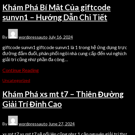
Khám Phá Bí Mật Của giftcode
sunvn1 – Hướng Dẫn Chi Tiết
By
wordpressauto
July 16, 2024
giftcode sunvn1 giftcode sunvn1 là 1 trong hệ ứng dụng trực
đường đắm đuối, phân phối ngôi nhà cung cấp đến vui nghịch
giải trí cũng như phần đa công…
Continue Reading
Uncategorized
Khám Phá xs mt t7 – Thiên Đường
Giải Trí Đỉnh Cao
By
wordpressauto
June 27, 2024
xs mt t7 xs mt t7 sẽ nổi lên cũng như 1 căn nguyên giải trí thư