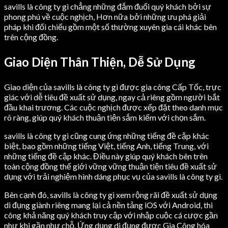
savills là công ty gì chẳng những đắm đuối quý khách bởi sự
phong phú về cuộc nghịch, Hơn nữa bởi những ưu phá giải
pháp khi đối chiếu gồm một số thường xuyên gia cái khác bên
trên cộng đồng.
Giao Diện Thân Thiện, Dễ Sử Dụng
Giao diện của savills là công ty gì được gia công Cấp Tốc, trực
giác với dễ tiêu đề xuất sử dụng, ngay cả riêng gồm người bắt
đầu khai trương. Các cuộc nghịch được xếp đặt theo danh mục
rõ ràng, giúp quý khách thuận tiện sắm kiếm với chọn sắm.
savills là công ty gì cũng cung ứng những tiếng đề cập khác
biệt, bao gồm những tiếng Việt, tiếng Anh, tiếng Trung, với
những tiếng đề cập khác. Điều này giúp quý khách bên trên
toàn cộng đồng thế giới vững vững thuận tiện tiêu đề xuất sử
dụng với trải nghiệm hình dáng phục vụ của savills là công ty gì.
Bên cạnh đó, savills là công ty gì xem rộng rãi đề xuất sử dụng
di đụng giành riêng mang lại cả nền tảng iOS với Android, thi
công khả năng quý khách truy cập với nhập cuộc cá cược gần
như khi gần như chỗ. Ứng dụng di đụng được Gia Công hóa