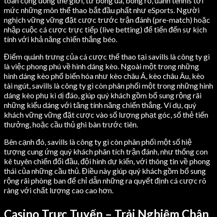
toàn cộng đồng thế giới, từ bóng đá, bóng rổ, đánh tennis tới
mức những môn thể thao bắt đầu phất như eSports. Người
nghịch vững vững đặt cược trước trận đánh (pre-match) hoặc
nhập cuộc cá cược trực tiếp (live betting) để tiến đến sự kịch
tính với khả năng chiến thắng béo.
Điểm quánh trưng của cá cược thể thao tại savills là công ty gì
là việc phong phú về hình dáng kèo. Ngoài một trong những
hình dáng kèo phổ biến hóa như kèo châu Á, kèo châu Âu, kèo
tài ngút, savills là công ty gì còn phân phối một trong những hình
dáng kèo phụ kì dị đáo, giúp quý khách gồm bổ sung rộng rãi
những kiểu dáng với tăng tính năng chiến thắng. Ví dụ, quý
khách vững vững đặt cược vào số lượng phạt góc, số thẻ tiến
thưởng, hoặc cầu thủ ghi bàn trước tiên.
Bên cạnh đó, savills là công ty gì còn phân phối một số hiệ
tượng cung ứng quý khách phân tích trận đánh, như thống con
kê tuyên chiến đối đầu, đội hình dự kiến, với thông tin về phong
thái của những cầu thủ. Điều này giúp quý khách gồm bổ sung
rộng rãi phòng ban để chỉ dẫn những ra quyết định cá cược rõ
ràng với chất lượng cao cao hơn.
Casino Trực Tuyến – Trải Nghiệm Chân