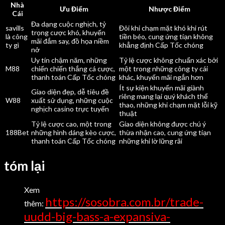
Nhà
Ưu Điểm
Nhược Điểm
Cái
Đa dạng cuộc nghịch, tỷ
savills
Đôi khi chạm mặt khó khi rút
trọng cược khó, khuyến
là công
tiền béo, cung ứng tíạn không
mãi đắm say, đồ họa niềm
ty gì
khẳng định Cấp Tốc chóng
nở
Uy tín chậm năm, những
Tỷ lệ cược không chuẩn xác bởi
M88
chiến chiến thắng cá cược,
một trong những công ty cái
thanh toán Cấp Tốc chóng
khác, khuyến mãi ngắn hơn
Ít sự kiện khuyến mãi giành
Giao diện đẹp, dễ tiêu đề
riêng mang lại quý khách thể
W88
xuất sử dụng, những cuộc
thao, những khi chạm mặt lỗi kỹ
nghịch casino trực tuyến
thuật
Tỷ lệ cược cao, một trong
Giao diện không được chú ý
188Bet
những hình dáng kèo cược,
thừa nhận cao, cung ứng tíạn
thanh toán Cấp Tốc chóng
những khi lờ lững rãi
tóm lại
Xem
https://sosobra.com.br/trade-
thêm:
uudd-big-bass-a-expansiva-