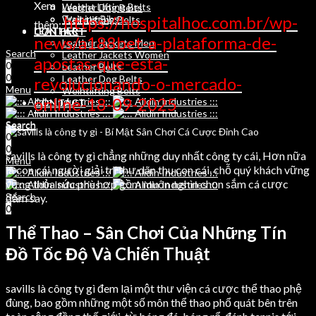
Xem
Weight Lifting Belts
Leather Dog Belts
https://hospitalhoc.com.br/wp-
Training Bibs
Weihtlifting Belts
thêm:
LEATHER
CONTACT
news/a188bet-a-plataforma-de-
Leather Jackets Men
Search
Leather Jackets Women
apostas-que-esta-
0
Leather Belts
0
Leather Dog Belts
revolucionando-o-mercado-
Menu
Weihtlifting Belts
online-18-09-2025
CONTACT
Search
Search
0
0
0
savills là công ty gì chẳng những duy nhất công ty cái, Hơn nữa
Menu
là con cái người giải trí thư dãn thu con cái, chỗ quý khách vững
vững thỏa sức phù hợp gồm muôn nghìn chọn sắm cá cược
Search
đắm say.
0
Thể Thao – Sân Chơi Của Những Tín
Đồ Tốc Độ Và Chiến Thuật
savills là công ty gì đem lại một thư viện cá cược thể thao phệ
đùng, bao gồm những một số môn thể thao phổ quát bên trên