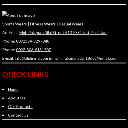
Sports Wears | Fitness Wears | Casual Wears.
Address:
Moh Pak pura Bilal Street 51310 Sialkot, Pakistan
Phone:
0092334-8297848
Phone:
0092-306-6131207
E-mail:
info@alidinind.com
E-mail:
muhammadali18dec@gmail.com
QUICK LINKS
Home
About Us
Our Products
Contact Us