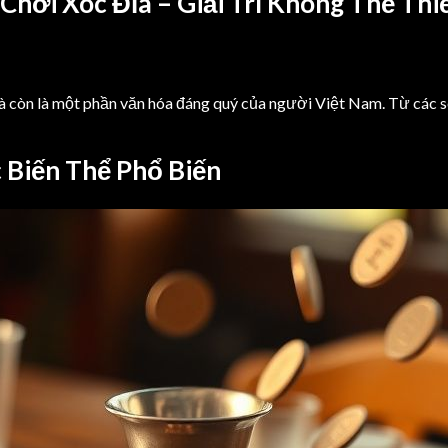
hơi Xóc Đĩa – Giải Trí Không Thể Thi
 mà còn là một phần văn hóa đáng quý của người Việt Nam. Từ các
c Biến Thể Phổ Biến