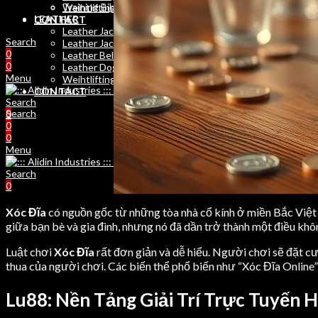
Training Bibs
Weihtlifting Belts
LEATHER
CONTACT
Leather Jackets Men
Search
Leather Jackets Women
0
Leather Belts
0
Leather Dog Belts
Menu
Weihtlifting Belts
CONTACT
Search
Search
0
0
0
Menu
Search
0
Xóc Đĩa
có nguồn gốc từ những tòa nhà cổ kính ở miền Bắc Việt N
giữa bạn bè và gia đình, nhưng nó đã dần trở thành một điều khô
Luật chơi
Xóc Đĩa
rất đơn giản và dễ hiểu. Người chơi sẽ đặt cượ
thua của người chơi. Các biến thể phổ biến như “Xóc Đĩa Online” 
Lu88: Nền Tảng Giải Trí Trực Tuyến 