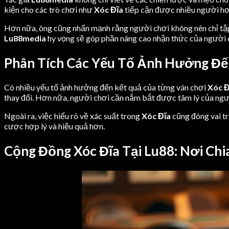
kiện cho các trò chơi như
Xóc Đĩa
tiếp cận được nhiều người hơ
Hơn nữa, ông cũng nhấn mạnh rằng người chơi không nên chỉ tập t
Lu88media
hy vọng sẽ góp phần nâng cao nhận thức của người c
Phân Tích Các Yếu Tố Ảnh Hưởng Đến
Có nhiều yếu tố ảnh hưởng đến kết quả của từng ván chơi
Xóc Đ
thay đổi. Hơn nữa, người chơi cần nắm bắt được tâm lý của ngườ
Ngoài ra, việc hiểu rõ về xác suất trong
Xóc Đĩa
cũng đóng vai tr
cược hợp lý và hiệu quả hơn.
Cộng Đồng Xóc Đĩa Tại Lu88: Nơi Chi