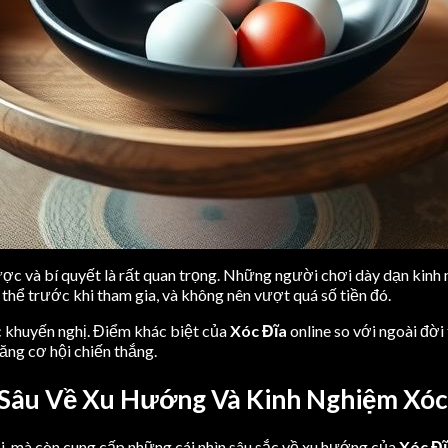
ược và bí quyết là rất quan trọng. Những người chơi dày dạn kinh
hể trước khi tham gia, và không nên vượt quá số tiền đó.
c khuyến nghị. Điểm khác biệt của
Xóc Đĩa
online so với ngoài đời 
ăng cơ hội chiến thắng.
 Sâu Về Xu Hướng Và Kinh Nghiệm Xóc
i, mà còn cung cấp những cái nhìn sâu sắc về xu hướng của
Xóc Đĩ