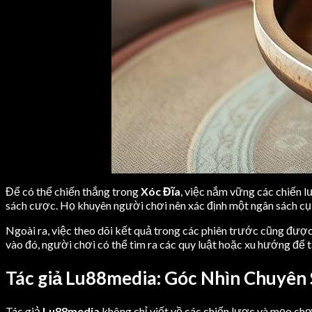
Để có thể chiến thắng trong
Xóc Đĩa
, việc nắm vững các chiến l
sách cược. Họ khuyên người chơi nên xác định một ngân sách cụ t
Ngoài ra, việc theo dõi kết quả trong các phiên trước cũng đượ
vào đó, người chơi có thể tìm ra các quy luật hoặc xu hướng để t
Tác giả Lu88media: Góc Nhìn Chuyên
Tác giả
Lu88media
không chỉ viết về các chiến lược và mẹo chơ