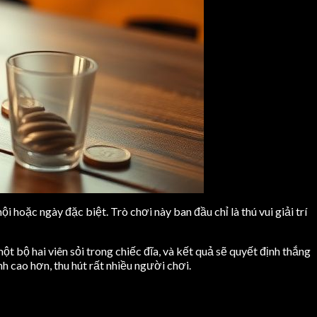
hoặc ngày đặc biệt. Trò chơi này ban đầu chỉ là thú vui giải trí
t bộ hai viên sỏi trong chiếc đĩa, và kết quả sẽ quyết định thắng
h cao hơn, thu hút rất nhiều người chơi.