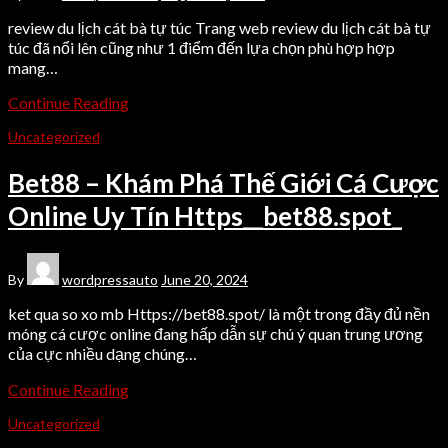
review du lịch cát bà tự túc Trang web review du lịch cát bà tự
túc đã nổi lên cũng như 1 điểm đến lựa chọn phù hợp hợp
mang…
Continue Reading
Uncategorized
Bet88 – Khám Phá Thế Giới Cá Cược
Online Uy Tín Https__bet88.spot_
By
wordpressauto
June 20, 2024
ket qua so xo mb Https://bet88.spot/ là một trong đầy đủ nền
móng cá cược online đang hấp dẫn sự chú ý quan trung ương
của cực nhiều dạng chúng…
Continue Reading
Uncategorized