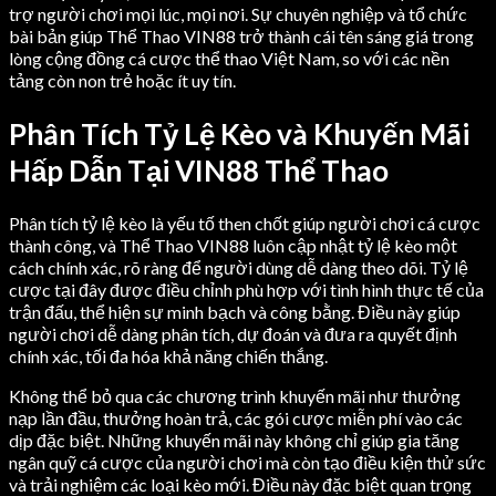
trợ người chơi mọi lúc, mọi nơi. Sự chuyên nghiệp và tổ chức
bài bản giúp Thể Thao VIN88 trở thành cái tên sáng giá trong
lòng cộng đồng cá cược thể thao Việt Nam, so với các nền
tảng còn non trẻ hoặc ít uy tín.
Phân Tích Tỷ Lệ Kèo và Khuyến Mãi
Hấp Dẫn Tại VIN88 Thể Thao
Phân tích tỷ lệ kèo là yếu tố then chốt giúp người chơi cá cược
thành công, và Thể Thao VIN88 luôn cập nhật tỷ lệ kèo một
cách chính xác, rõ ràng để người dùng dễ dàng theo dõi. Tỷ lệ
cược tại đây được điều chỉnh phù hợp với tình hình thực tế của
trận đấu, thể hiện sự minh bạch và công bằng. Điều này giúp
người chơi dễ dàng phân tích, dự đoán và đưa ra quyết định
chính xác, tối đa hóa khả năng chiến thắng.
Không thể bỏ qua các chương trình khuyến mãi như thưởng
nạp lần đầu, thưởng hoàn trả, các gói cược miễn phí vào các
dịp đặc biệt. Những khuyến mãi này không chỉ giúp gia tăng
ngân quỹ cá cược của người chơi mà còn tạo điều kiện thử sức
và trải nghiệm các loại kèo mới. Điều này đặc biệt quan trọng