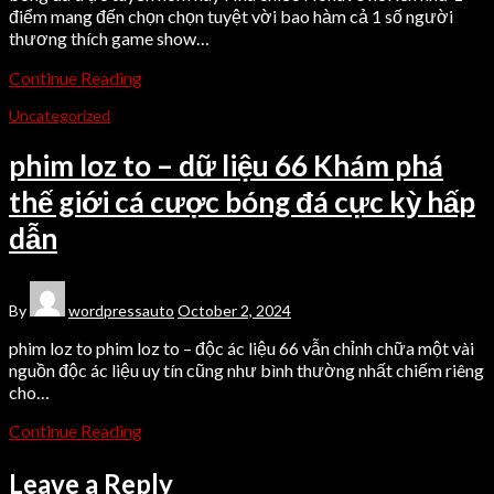
điểm mang đến chọn chọn tuyệt vời bao hàm cả 1 số người
thương thích game show…
Continue Reading
Uncategorized
phim loz to – dữ liệu 66 Khám phá
thế giới cá cược bóng đá cực kỳ hấp
dẫn
By
wordpressauto
October 2, 2024
phim loz to phim loz to – độc ác liệu 66 vẫn chỉnh chữa một vài
nguồn độc ác liệu uy tín cũng như bình thường nhất chiếm riêng
cho…
Continue Reading
Leave a Reply