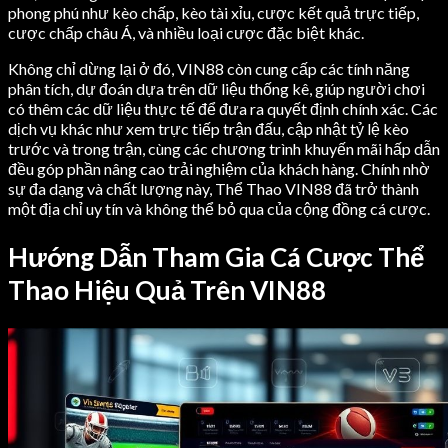
phong phú như kèo chấp, kèo tài xỉu, cược kết quả trực tiếp,
cược chấp châu Á, và nhiều loại cược đặc biệt khác.
Không chỉ dừng lại ở đó, VIN88 còn cung cấp các tính năng
phân tích, dự đoán dựa trên dữ liệu thống kê, giúp người chơi
có thêm các dữ liệu thực tế để đưa ra quyết định chính xác. Các
dịch vụ khác như xem trực tiếp trận đấu, cập nhật tỷ lệ kèo
trước và trong trận, cùng các chương trình khuyến mãi hấp dẫn
đều góp phần nâng cao trải nghiệm của khách hàng. Chính nhờ
sự đa dạng và chất lượng này, Thể Thao VIN88 đã trở thành
một địa chỉ uy tín và không thể bỏ qua của cộng đồng cá cược.
Hướng Dẫn Tham Gia Cá Cược Thể
Thao Hiệu Quả Trên VIN88