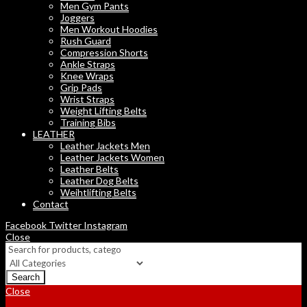
Men Gym Pants
Joggers
Men Workout Hoodies
Rush Guard
Compression Shorts
Ankle Straps
Knee Wraps
Grip Pads
Wrist Straps
Weight Lifting Belts
Training Bibs
LEATHER
Leather Jackets Men
Leather Jackets Women
Leather Belts
Leather Dog Belts
Weihtlifting Belts
Contact
Facebook
Twitter
Instagram
Close
Search
Close