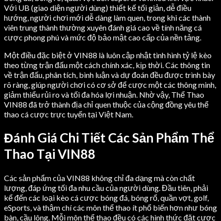
Với UB (giao diện người dùng) thiết kế tối giản, dễ điều
hướng, người chơi mới dễ dàng làm quen, trong khi các thành
viên trung thành thường xuyên đánh giá cao về tính năng cá
cược phong phú và mức độ bảo mật cao cấp của nền tảng.
Một điều đặc biệt ở VIN88 là luôn cập nhật tình hình tỷ lệ kèo
theo từng trận đấu một cách chính xác, kịp thời. Các thông tin
về trận đấu, phân tích, bình luận và dự đoán đều được trình bày
rõ ràng, giúp người chơi có cơ sở để cược một các thông minh,
giảm thiểu rủi ro và tối đa hóa lợi nhuận. Nhờ vậy, Thể Thao
VIN88 đã trở thành địa chỉ quen thuộc của cộng đồng yêu thể
thao cá cược trực tuyến tại Việt Nam.
Đánh Giá Chi Tiết Các Sản Phẩm Thể
Thao Tại VIN88
Các sản phẩm của VIN88 không chỉ đa dạng mà còn chất
lượng, đáp ứng tối đa nhu cầu của người dùng. Đầu tiên, phải
kể đến các loại kèo cá cược bóng đá, bóng rổ, quần vợt, golf,
eSports, và thậm chí các môn thể thao ít phổ biến hơn như bóng
bàn, cầu lông. Mỗi môn thể thao đều có các hình thức đặt cược