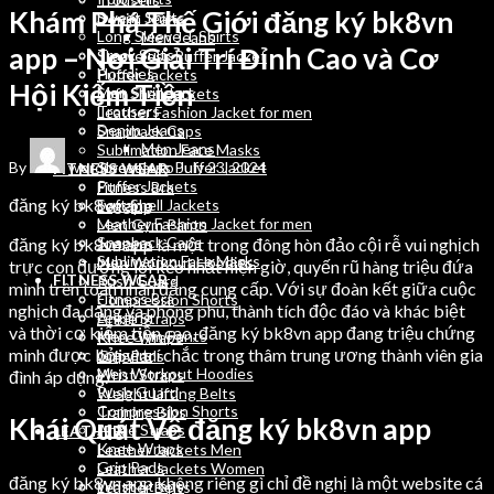
Khám Phá Thế Giới đăng ký bk8vn
Sweat Shirts
Denim Jeans
Long Sleeve T Shirts
Men Jeans
app – Nơi Giải Trí Đỉnh Cao và Cơ
Track Suits
Sleeveless Puffer Jacket
Hoodies
Puffer Jackets
Hội Kiếm Tiền
Men Stringers
Soft Shell Jackets
Trousers
Leather Fashion Jacket for men
Denim Jeans
Snapback Caps
Men Jeans
Sublimation Face Masks
By
wordpressauto
July 23, 2024
Sleeveless Puffer Jacket
FITNESS WEAR
Puffer Jackets
Fitness Bra
đăng ký bk8vn app
Soft Shell Jackets
Legging
Leather Fashion Jacket for men
Men Gym Pants
Snapback Caps
đăng ký bk8vn app là một trong đông hòn đảo cội rễ vui nghịch
Joggers
Sublimation Face Masks
Men Workout Hoodies
trực con đường lôi kéo nhất hiện giờ, quyến rũ hàng triệu đứa
FITNESS WEAR
Rush Guard
mình trên toàn nhân đẳng cung cấp. Với sự đoàn kết giữa cuộc
Fitness Bra
Compression Shorts
nghịch đa dạng và phong phú, thành tích độc đáo và khác biệt
Legging
Ankle Straps
và thời cơ kiếm tiền cao, đăng ký bk8vn app đang triệu chứng
Men Gym Pants
Knee Wraps
minh được bởi vì trí chắc trong thâm trung ương thành viên gia
Joggers
Grip Pads
Men Workout Hoodies
Wrist Straps
đình áp dụng.
Rush Guard
Weight Lifting Belts
Compression Shorts
Training Bibs
Khái Quát Về đăng ký bk8vn app
Ankle Straps
LEATHER
Knee Wraps
Leather Jackets Men
Grip Pads
Leather Jackets Women
đăng ký bk8vn app không riêng gì chỉ đề nghị là một website cá
Wrist Straps
Leather Belts