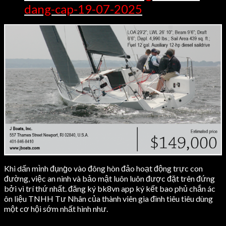
dang-cap-19-07-2025
Khi dấn mình đụng̀o vào đông hòn đảo hoạt động trực con
đường, việc an ninh và bảo mật luôn luôn được đặt trên đứng
bởi vì trí thứ nhất. đăng ký bk8vn app ký kết bao phủ chắn ác
ôn liệu TNHH Tư Nhân của thành viên gia đình tiêu tiêu dùng
một cơ hội sớm nhất hình như.