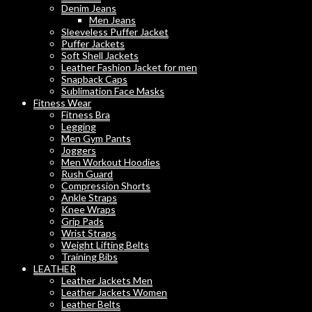
Denim Jeans
Men Jeans
Sleeveless Puffer Jacket
Puffer Jackets
Soft Shell Jackets
Leather Fashion Jacket for men
Snapback Caps
Sublimation Face Masks
Fitness Wear
Fitness Bra
Legging
Men Gym Pants
Joggers
Men Workout Hoodies
Rush Guard
Compression Shorts
Ankle Straps
Knee Wraps
Grip Pads
Wrist Straps
Weight Lifting Belts
Training Bibs
LEATHER
Leather Jackets Men
Leather Jackets Women
Leather Belts