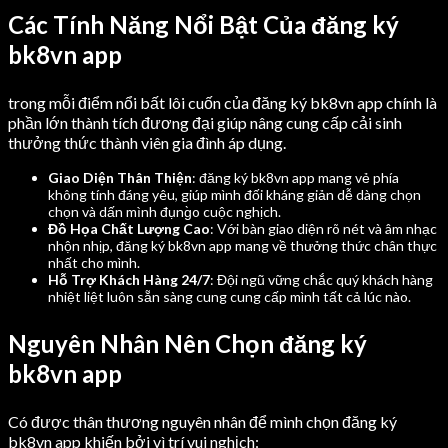
Các Tính Năng Nổi Bật Của đăng ký
bk8vn app
trong mỗi điểm nổi bất lôi cuốn của đăng ký bk8vn app chính là
phần lớn thành tích đương đại giúp nâng cung cấp cải sinh
thưởng thức thành viên gia đình áp dụng.
Giao Diện Thân Thiện
: đăng ký bk8vn app mang vẻ phía
không tính đáng yêu, giúp mình đối kháng giản dễ dàng chọn
chọn và dấn mình đụng̀o cuộc nghịch.
Đồ Họa Chất Lượng Cao
: Với bàn giao diện rõ nét và âm nhạc
nhộn nhịp, đăng ký bk8vn app mang về thưởng thức chân thực
nhất cho mình.
Hỗ Trợ Khách Hàng 24/7
: Đội ngũ vững chắc quý khách hàng
nhiệt liệt luôn sẵn sàng cung cung cấp mình tất cả lúc nào.
Nguyên Nhân Nên Chọn đăng ký
bk8vn app
Có được thân thương nguyên nhân để mình chọn đăng ký
bk8vn app khiến bởi vì trí vui nghịch: