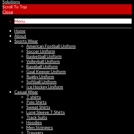
Solutions
Scroll To Top
Close
Menu
Home
About
Sports Wear
American Football Uniform
Soccer Uniform
Basketball Uniform
Volleyball Uniform
Baseball Uniform
Goal Keeper Uniform
Rugby Uniform
Softball Uniform
Ice Hockey Uniform
Casual Wear
T shirts
Polo Shirts
Sweat Shirts
Long Sleeve T Shirts
Track Suits
Hoodies
Men Stringers
Trousers