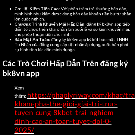
Cơ Hội Kiếm Tiền Cao
: Với phần trăm trả thưởng hấp dẫn,
mình hình như kiếm được đông hòn đảo khoản tiền bự từ phần
lớn cuộc nghịch.
Chương Trình Khuyến Mãi Hấp Dẫn
: đăng ký bk8vn app tiếp
diễn tổ chức triển khai phần lớn buổi lễ và sự kiện khuyến mại,
cho phép thuận tiện cho mình.
Bảo Mật An Toàn
: đăng ký bk8vn app ký kết bảo mật TNHH
Tư Nhân của đẳng cung cấp tật nhân áp dụng, xuất bản phải
sự bình tĩnh lúc dấn mình đụng̀o.
Các Trò Chơi Hấp Dẫn Trên đăng ký
bk8vn app
Xem
https://phaplyriway.com/khac/tr
thêm:
kham-pha-the-gioi-giai-tri-truc-
tuyen-cung-8kbet-trai-nghiem-
dinh-cao-an-toan-tuyet-doi-0-
2025/