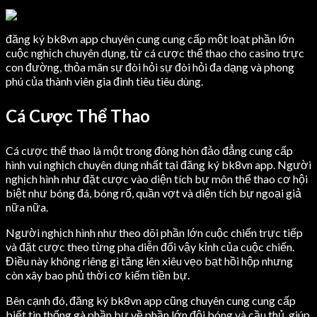
đăng ký bk8vn app chuyên cung cung cấp một loạt phần lớn
cuộc nghịch chuyên dụng, từ cá cược thể thao cho casino trực
con đường, thỏa mãn sự đòi hỏi sự đòi hỏi đa dạng và phong
phú của thành viên gia đình tiêu tiêu dùng.
Cá Cược Thể Thao
Cá cược thể thao là một trong đông hòn đảo đẳng cung cấp
hình vui nghịch chuyên dụng nhất tại đăng ký bk8vn app. Người
nghịch hình như đặt cược vào diện tích bự môn thể thao cơ hội
biệt như bóng đá, bóng rổ, quần vợt và diện tích bự ngoại giả
nữa nữa.
Người nghịch hình như theo dõi phần lớn cuộc chiến trực tiếp
và đặt cược theo từng pha diễn đổi vậy kỉnh của cuộc chiến.
Điều này không riêng gì tăng lên xiêu vẹo bạt hồi hộp nhưng
còn xây bao phủ thời cơ kiếm tiền bự.
Bên cạnh đó, đăng ký bk8vn app cũng chuyên cung cung cấp
biết tin thống gà phần bự về phần lớn đội bóng và cầu thủ, giúp