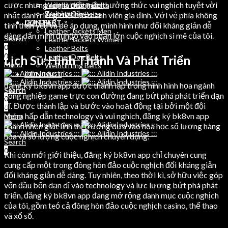
cược nhưng còn là một một thưởng thức vui nghịch tuyệt vời
Weight Lifting Belts
Leather Dog Belts
Training Bibs
Weihtlifting Belts
nhất dành riêng cho con thành viên gia đình. Với vẻ phía không
LEATHER
CONTACT
tính thân yêu và dễ áp dụng, mình hình như đối kháng giản dễ
Leather Jackets Men
dàng dấn mình đụng̀o vào phần lớn cuộc nghịch si mê của tôi.
Search
Leather Jackets Women
0
Leather Belts
0
Leather Dog Belts
Lịch Sử Hình Thành Và Phát Triển
Menu
Weihtlifting Belts
CONTACT
đăng ký bk8vn app được thành lập trong hình hình họa ngành
Search
Search
công nghiệp game trực con đường đang bứt phá phát triển dạn
0
0
dĩ. Được thành lập và bước vào hoạt động tại bởi một đội
0
nhóm hấp dẫn technology và vui nghịch, đăng ký bk8vn app
Menu
nhanh nhẹn giật lĩnh thị trường dựa vào hóa học số lượng hàng
hóa và số lượng cuộc nghịch chuyên dụng.
Search
0
Khi còn mới giới thiệu, đăng ký bk8vn app chỉ chuyên cung
cung cấp một trong đông hòn đảo cuộc nghịch đối kháng giản
đối kháng giản dễ dàng. Tuy nhiên, theo thời kì, sở hữu việc góp
vốn đầu bốn dạn dĩ vào technology và lực lượng bứt phá phát
triển, đăng ký bk8vn app đang mở rộng danh mục cuộc nghịch
của tôi, gồm teó cả đông hòn đảo cuộc nghịch casino, thể thao
và xổ số.