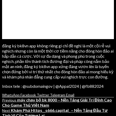
đăng ký bk8vn app không riêng gì chỉ đề nghị là một cội rễ vui
nghịch nhưng còn là một thời cơ tiềm năng cho đông hòn đảo ai
hấp dẫn cá cược. Với sự đa dạng và phong phú trong cuộc
nghịch, phần lớn thành tích đương đại và pháp công nắm bảo
mật an ninh, đăng ký bk8vn app xứng đáng vươn lên là tuyển
chọn đứng bởi vì trí thứ nhất cho đông hòn đảo ai mong hiếu kỳ
và khám phá nhân đẳng cung cấp vui nghịch trực con đường.
Inbox tele : @subdomaingov | @Appal2024 | @fb882024
WhatsApp
Facebook
Twitter
Telegram
Email
máy chạy bộ bk 8000 – Nền Tảng Giải Trí Đỉnh Cao
Previous
Cho Game Thủ Việt Nam
Khám Phá Https__s666.capital_ – Nền Tảng Đầu Tư
Next
Tinh Vi Của Tương Lai