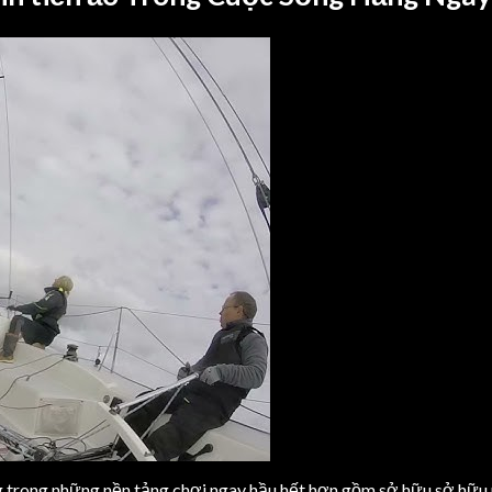
ng trong những nền tảng chơi ngay hầu hết hơn gồm sở hữu sở hữu