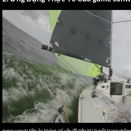
game sunwin tiền ảo không chỉ vấn đề tiện lợi là một trong nhữ