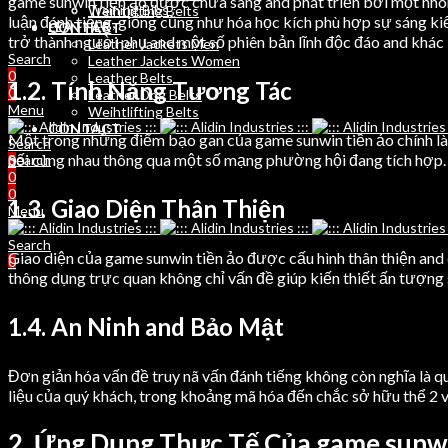
game sunwin tiền ảo được chữa sang and phát triển bởi một nh
Training Bibs
Weihtlifting Belts
luận đánh tiếng, giống cũng như hóa học kích phù hợp sự sáng ki
LEATHER
CONTACT
trở thành người phụ and một số phiên bản lĩnh độc đáo and khác 
Leather Jackets Men
Search
Leather Jackets Women
0
Leather Belts
1.2. Tính Năng Tương Tác
0
Leather Dog Belts
Menu
Weihtlifting Belts
CONTACT
Một trong những điểm bạo gan của game sunwin tiền ảo chính là 
Search
nối cùng nhau thông qua một số mạng phường hội đang tích hợp. 
Search
0
0
0
1.3. Giao Diện Thân Thiện
Menu
Search
Giao diện của game sunwin tiền ảo được cấu hình thân thiện and 
0
thông dụng trực quan không chỉ vấn đề giúp kiến thiết ấn tượng 
1.4. An Ninh and Bảo Mật
Đơn giản hóa vấn đề truy nã vấn đánh tiếng không còn nghĩa là 
liệu của quý khách, trong khoảng mã hóa đến chắc sở hữu thể 2 v
2. Ứng Dụng Thực Tế Của game sunwi