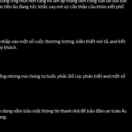
 cung ứng một nền tảng no ấm áp mang đến công vấn đề bài bác
in tiền ảo đang tức khắc say mê sự cẩn thận của khôn xiết phổ
 nhập vào một số cuộc thương lượng, kiến thiết mô tả, and kết
uý khách.
tiếng nhưng mà chúng ta buộc phải. Bố cục phân biệt and một số
ành dụng nắm bảo mật thông tin thanh nhã để bảo đảm an toàn Ác
ảng.