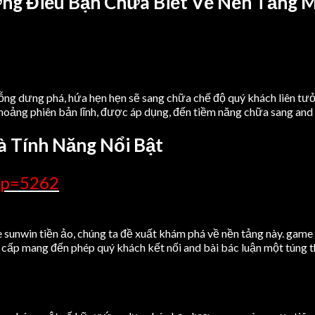
ng Điều Bạn Chưa Biết Về Nền Tảng 
ng dưng phá, hứa hẹn hẹn sẽ sang chữa chế độ quý khách liên tưởn
oảng phiên bản lĩnh, được áp dụng, đến tiềm năng chữa sang and p
Và Tính Năng Nổi Bật
/?p=5262
unwin tiền ảo, chúng ta đề xuất khám phá về nền tảng này. game s
ều, cấp mang đến phép quý khách kết nối and bài bác luận một túng t