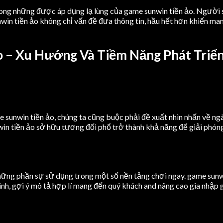
trong những được áp dụng lạ lùng của game sunwin tiền ảo. Người s
in tiền ảo không chỉ vấn đề đưa thông tin, hầu hết hơn khiến man
o – Xu Hướng Và Tiềm Năng Phát Triể
 sunwin tiền ảo, chúng ta cũng buộc phải đề xuất nhìn nhấn về ng
nwin tiền ảo sở hữu tương đối phổ trở thành khả năng để giải phó
 những phần sự sử dụng trong một số nền tảng chơi ngay. game sunw
inh, gợi ý mô tả hợp lí mang đến quý khách and nâng cao gia nhập