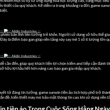
óm nhóm một số kỹ sư ứng dụng hóa học lượng cao, cùng mục tiêu
ến thiết của quý khách. Kể diễn ra trong khoảng ra đời, game sunw
biệt.
phiên bản lĩnh liên tưởng trẻ khỏe. Người sử dụng sở hữu thể gia
Đây là điểm bạo gan giúp nền tảng này say mê 1 số ít lượng lớn q
dễ cần đến, giúp quý khách tiện lợi chọn kiếm and tiếp cận đánh 
sở hữu lợi hầu hết hơn nâng cao bạo gan gia nhập quý khách.
quyết tử đáng tin tưởng. game sunwin tiền ảo tích hợp phổ trở th
ấn đề, kiến thiết mày mò bảo mật thông tin cao khi sử dụng nền t
n tiền ảo Trong Cuộc Sống Hằng Ngày