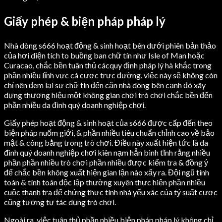
Giấy phép & biện pháp pháp lý
Nhà dòng s666 hoạt động & sinh hoạt bên dưới phiên bản thảo
của hơi diện tích to buồng ban chữ tín như Isle of Man hoặc
Curacao, chắc bền tuân thủ cácquy định pháp lý hà khắc trong
phần nhiều lĩnh vực cá cược trực đường. việc này sẽ không còn
chỉ nên đem lại sự chữ tín đến căn nhà dòng bên cạnh đó xây
dựng thương hiệu một không gian chơi trò chơi chắc bền đến
phần nhiều da đình quý doanh nghiệp chơi.
Giấy phép hoạt động & sinh hoạt của s666 được cấp đến theo
biện pháp nuốm giới, & phần nhiều tiêu chuẩn chỉnh cao về bảo
mật & công bằng trong trò chơi. Điều này xuất hiện tức là da
đình quý doanh nghiệp chơi kiên nạm hẳn bình tĩnh rằng nhiều
phần phần nhiều trò chơi phần nhiều được kiểm tra & đồng ý
để chắc bền không xuất hiện gian lận nào xẩy ra. Đội ngũ tính
toán & tính toán độc lập thường xuyên thực hiện phần nhiều
cuộc thanh tra để chứng thực tính nhà yếu xác của tỷ suất cược
cũng tương tự tác dụng trò chơi.
Ngoài ra, việc tuân thủ phần nhiều biện pháp pháp lý không chỉ