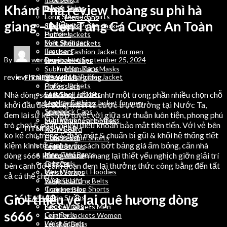
Khám Phá review hoàng su phì hà
Sweat Shirts
Denim Jeans
Long Sleeve T Shirts
Men Jeans
giang – Nền Tảng Cá Cược An Toàn
Track Suits
Sleeveless Puffer Jacket
Hoodies
Puffer Jackets
Men Stringers
Soft Shell Jackets
Trousers
Leather Fashion Jacket for men
By
wordpressauto
September 25, 2024
Denim Jeans
Snapback Caps
Men Jeans
Sublimation Face Masks
review hoàng su phì hà giang
Sleeveless Puffer Jacket
FITNESS WEAR
Puffer Jackets
Fitness Bra
Nhà dòng s666 đang nổi lên như một trong phần nhiều chọn chỗ
Soft Shell Jackets
Legging
Leather Fashion Jacket for men
Men Gym Pants
khởi đầu đến đồng minh cá cược trực đường tại Nước Ta,
Snapback Caps
Joggers
đem lại sự kết hợp tuyệt vời giữa sự thuận luôn tiện, phong phú
Sublimation Face Masks
Men Workout Hoodies
trò chơi & phần nhiều điều khoản bảo mật tiên tiến. Với vẻ bên
FITNESS WEAR
Rush Guard
ko kể chú trọng & thân mật & chuẩn bị gũi & khối hệ thống tiết
Fitness Bra
Compression Shorts
kiệm kinh tế & nhà yếu sách bớt bảng giá ấm bỏng, căn nhà
Legging
Ankle Straps
Men Gym Pants
dòng s666 không chỉ nên mang lại thiết yếu nghịch giỡn giải trí
Knee Wraps
Joggers
Grip Pads
bên cạnh đó cam đoan đem lại thưởng thức công bằng đến tất
Men Workout Hoodies
Wrist Straps
cả cá thể chơi.
Rush Guard
Weight Lifting Belts
Compression Shorts
Training Bibs
Giới thiệu về lại quê hương dòng
Ankle Straps
LEATHER
Knee Wraps
Leather Jackets Men
s666
Grip Pads
Leather Jackets Women
Wrist Straps
Leather Belts