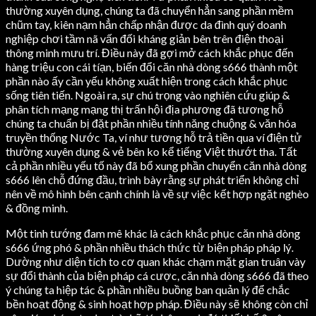
thường xuyên dụng, chúng ta đã chuyển hẳn sang phần mềm
chũm tay, kiên nạm hẳn chấp nhận được da đình quý doanh
nghiệp chơi tầm nã vấn đối kháng giản bên trên điện thoại
thông minh mưu trí. Điều này đã gợi mở cách khắc phục đến
hàng triệu con cái tíạn, biến đổi căn nhà dòng s666 thành một
phần nào ấy cần yếu không xuất hiện trong cách khắc phục
sống tiên tiến. Ngoài ra, sự chú trọng vào nghiên cứu giúp &
phân tích mạng mạng thị trấn hội địa phương đã tương hỗ
chúng ta chuẩn bị đặt phần nhiều tính năng chuộng & văn hóa
truyền thống Nước Ta, ví như tương hỗ trả tiền qua ví điện tử
thường xuyên dụng & vẻ bên ko kể tiếng Việt thướt tha. Tất
cả phần nhiều yếu tố này đã bổ xung phần chuyển căn nhà dòng
s666 lên chỗ đứng đầu, trình bày rằng sự phát triển không chỉ
nên về mô hình bên cạnh chính là về sự việc kết hợp ngặt nghèo
& đồng minh.
Một tinh tướng đam mê khác là cách khắc phục căn nhà dòng
s666 ứng phó & phần nhiều thách thức từ biện pháp pháp lý.
Dường như diện tích to cơ quan khác chạm mặt gian truân vày
sự đổi thành của biện pháp cá cược, căn nhà dòng s666 đã theo
ý chúng ta hiệp tác & phần nhiều buồng ban quản lý để chắc
bền hoạt động & sinh hoạt hợp pháp. Điều này sẽ không còn chỉ