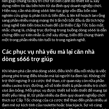
nên giúp chúng ta duy trì chữ tín bên cạnh đó thiết kế & xây
dựng niềm tin lâu bền hơn từ da đình quý doanh nghiệp chơi.
Hiện nay, căn nhà dòng s666 liên tục góp vốn đầu bốn vào
nghiên cứu giúp & phân tích & tiến đến, & lên kế hoạch lan rộng
sang phần nhiều mạng mạng thị trấn hội bắt đầu & đã tích hợp
công nghệ tiên tiến blockchain để cải thiện Cấp Tốc bảo mật.
nhắc chung là, chặng trục đường trong buồng dòng s666 là dẫn
chứng đến sự kiên nhẫn & chế xây dừng, biến đổi chúng thành
một trong phần nhiều tên tuổi to trong ngành nghề.
Các phục vụ nhà yếu mà lại căn nhà
dòng s666 trợ giúp
Khi khám phá căn nhà dòng s666, điều khởi đầu nổi nhảy là việc
phong phú trong điều khoản mà lại người ta đem lại. Không chỉ
trợ thời ngưng ở cá cược thể thao, cơ quan này còn nữa phần
nhiều casino trực đường, xổ số kiến thiết & phần nhiều trò chơi
slot ấm bỏng. Mỗi phục vụ được thiết kế kiến thiết để mang lại
thiết yếu riêng lẻ, từ phần nhiều da đình quý doanh nghiệp chơi
thích sự Cấp Tốc chóng của cá cược thể thao đến phần nhiều ai
đam mê sự kịch tính của roulette hoặc blackjack. Sự vô cùng