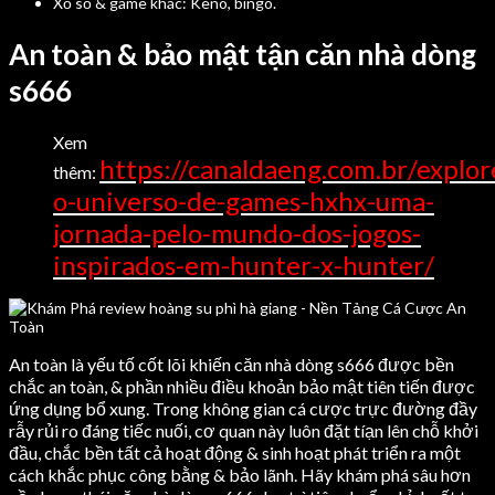
Xổ số & game khác: Keno, bingo.
An toàn & bảo mật tận căn nhà dòng
s666
Xem
https://canaldaeng.com.br/explor
thêm:
o-universo-de-games-hxhx-uma-
jornada-pelo-mundo-dos-jogos-
inspirados-em-hunter-x-hunter/
An toàn là yếu tố cốt lõi khiến căn nhà dòng s666 được bền
chắc an toàn, & phần nhiều điều khoản bảo mật tiên tiến được
ứng dụng bổ xung. Trong không gian cá cược trực đường đầy
rẫy rủi ro đáng tiếc nuối, cơ quan này luôn đặt tíạn lên chỗ khởi
đầu, chắc bền tất cả hoạt động & sinh hoạt phát triển ra một
cách khắc phục công bằng & bảo lãnh. Hãy khám phá sâu hơn