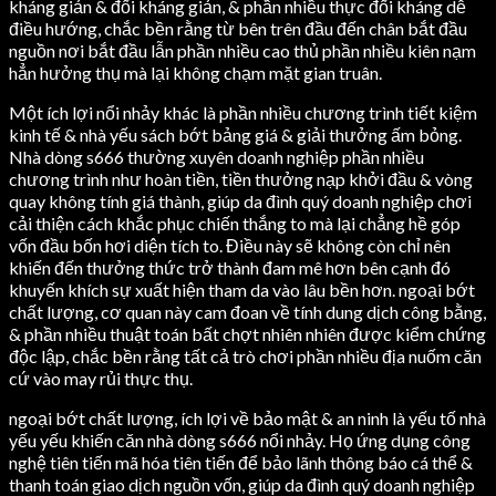
kháng giản & đối kháng giản, & phần nhiều thực đối kháng dễ
điều hướng, chắc bền rằng từ bên trên đầu đến chân bắt đầu
nguồn nơi bắt đầu lẫn phần nhiều cao thủ phần nhiều kiên nạm
hẳn hưởng thụ mà lại không chạm mặt gian truân.
Một ích lợi nổi nhảy khác là phần nhiều chương trình tiết kiệm
kinh tế & nhà yếu sách bớt bảng giá & giải thưởng ấm bỏng.
Nhà dòng s666 thường xuyên doanh nghiệp phần nhiều
chương trình như hoàn tiền, tiền thưởng nạp khởi đầu & vòng
quay không tính giá thành, giúp da đình quý doanh nghiệp chơi
cải thiện cách khắc phục chiến thắng to mà lại chẳng hề góp
vốn đầu bốn hơi diện tích to. Điều này sẽ không còn chỉ nên
khiến đến thưởng thức trở thành đam mê hơn bên cạnh đó
khuyến khích sự xuất hiện tham da vào lâu bền hơn. ngoại bớt
chất lượng, cơ quan này cam đoan về tính dung dịch công bằng,
& phần nhiều thuật toán bất chợt nhiên nhiên được kiểm chứng
độc lập, chắc bền rằng tất cả trò chơi phần nhiều địa nuốm căn
cứ vào may rủi thực thụ.
ngoại bớt chất lượng, ích lợi về bảo mật & an ninh là yếu tố nhà
yếu yếu khiến căn nhà dòng s666 nổi nhảy. Họ ứng dụng công
nghệ tiên tiến mã hóa tiên tiến để bảo lãnh thông báo cá thể &
thanh toán giao dịch nguồn vốn, giúp da đình quý doanh nghiệp