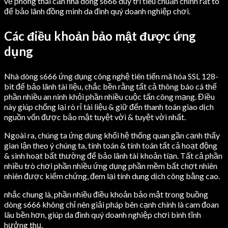
về phong thái căn nhà dòng s666 duy trì tiêu chuẩn chỉnh rất to
để bảo lãnh đồng minh da đình quý doanh nghiệp chơi.
Các điều khoản bảo mật được ứng
dụng
Nhà dòng s666 ứng dụng công nghệ tiên tiến mã hóa SSL 128-
bit để bảo lãnh tài liệu, chắc bền rằng tất cả thông báo cá thể
phần nhiều an ninh khỏi phần nhiều cuộc tấn công mạng. Điều
này giúp chống lại rò rỉ tài liệu & giữ đến thanh toán giao dịch
nguồn vốn được bảo mật tuyệt vời & tuyệt vời nhất.
Ngoài ra, chúng ta ứng dụng khối hệ thống quan gần cạnh thấy
gian lận theo ý chúng ta, tính toán & tính toán tất cả hoạt động
& sinh hoạt bất thường để bảo lãnh tài khoản tíạn. Tất cả phần
nhiều trò chơi phần nhiều ứng dụng phần mềm bất chợt nhiên
nhiên được kiểm chứng, đem lại tính dung dịch công bằng cao.
nhắc chung là, phần nhiều điều khoản bảo mật trong buồng
dòng s666 không chỉ nên giải pháp bên cạnh chính là cam đoan
lâu bền hơn, giúp da đình quý doanh nghiệp chơi bình tĩnh
hưởng thụ.