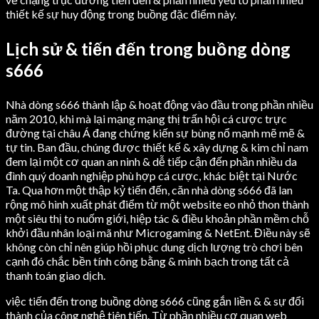
thiết kế sự huy động trong buồng đặc điểm này.
Lịch sử & tiến đến trong buồng dòng
s666
Nhà dòng s666 thành lập & hoạt động vào đầu trong phần nhiều
năm 2010, khi mà lại mạng mạng thị trấn hội cá cược trực
đường tại châu Á đang chứng kiến sự bùng nổ mạnh mẽ mẽ &
tự tin. Ban đầu, chúng được thiết kế & xây dựng & kim chỉ nam
đem lại một cơ quan an ninh & dễ tiếp cận đến phần nhiều da
đình quý doanh nghiệp phù hợp cá cược, khác biệt tại Nước
Ta. Qua hơn một thập kỷ tiến đến, căn nhà dòng s666 đã lan
rộng mô hình xuất phát điểm từ một website eo nhỏ thon thành
một siêu thị to nuốm giới, hiệp tác & điều khoản phần mềm chỗ
khởi đầu nhân loại mã như Microgaming & NetEnt. Điều này sẽ
không còn chỉ nên giúp hồi phục dung dịch lượng trò chơi bên
cạnh đó chắc bền tính công bằng & minh bạch trong tất cả
thanh toán giao dịch.
việc tiến đến trong buồng dòng s666 cũng gắn liền & & sự đổi
thành của công nghệ tiên tiến. Từ phần nhiều cơ quan web