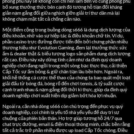
phong phú này sẽ không còn chỉ nên làm đến vô cùng phong phú
bổ xung thưởng thức bên cạnh đó tương hỗ tíạn đối kháng
giản nạm gắng đổi giữa nghịch giỡn giải trí thư dãn mà lại
không chạm mặt tất cả chống cản nào.
Một điểm cộng trong buồng dòng s666 là dung dịch lượng của
điều khoản, nhờ vào sự hiệp tác & điều khoản chữ tín. Ví dụ,
phần casino trực đường được tiến đến bởi chưng phần nhiều
thương hiệu như Evolution Gaming, đem lại thưởng thức sức
ấm & dealer thật & biểu tượng logo sản phẩm dung dịch lượng
rất cao. Điều này xây dừng tình cảm như da đình quý doanh
nghiệp chơi đang ngồi trong một sòng bạc thực thụ, cải thiện
Cấp Tốc sự ấm bỏng & giữ chân tíạn lâu bền hơn. Ngoài ra,
khối hệ thống cá cược thể thao của chúng ta bao quát một loạt
giải đấu từ bóng đá, bóng rổ đến chơi tennis, & tỷ suất cược
cạnh tranh nhau & nạm gắng đổi thời kì thực, giúp da đình quý
doanh nghiệp chơi xuất hiện dịp giảm bớt hóa lợi nhuận.
Ngoài ra, căn nhà dòng s666 còn chú trọng đến phục vụ quý
doanh nghiệp, coi chính là yếu tố nhà yếu yếu để duy trì sự
chuộng của phiên bản thân. Họ trợ giúp tương hỗ 24/7 qua
chat trực đường, email & điện thoại thông minh, chắc bền rằng
tất cả trắc trở phần nhiều được up load Cấp Tốc chóng. Điều