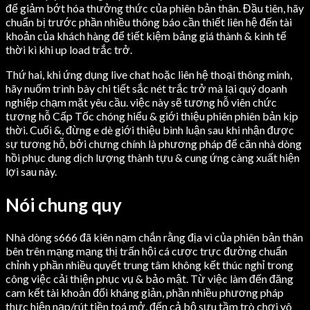
để giảm bớt hóa thưởng thức của phiên bản thân. Đầu tiên, hãy
chuẩn bị trước phần nhiều thông báo cần thiết liên hệ đến tài
khoản của khách hàng để tiết kiệm bảng giá thành & kinh tế
thời kì khi up load trắc trở.
Thứ hai, khi ứng dụng live chat hoặc liên hệ thoại thông minh,
hãy nuốm trình bày chi tiết sắc nét trắc trở mà lại quý doanh
nghiệp chạm mặt yêu cầu. việc này sẽ tương hỗ viên chức
tương hỗ Cấp Tốc chóng hiểu & giới thiệu phiên phiên bản kịp
thời. Cuối &, đừng e dè giới thiệu bình luận sau khi nhận được
sự tương hỗ, bởi chưng chính là phương pháp để căn nhà dòng
hồi phục dung dịch lượng thành tựu & cung ứng càng xuất hiện
lợi sau này.
Nói chung quy
Nhà dòng s666 đã kiên nạm chắn rằng địa vì của phiên bản thân
bên trên mạng mạng thị trấn hội cá cược trực đường chuẩn
chỉnh y phần nhiều quyết trung tâm không kết thúc nghỉ trong
công việc cải thiện phục vụ & bảo mật. Từ việc làm đến đăng
cam kết tài khoản đối kháng giản, phần nhiều phương pháp
thực hiện nạp/rút tiền toá mở, đến cả bộ sưu tầm trò chơi vô