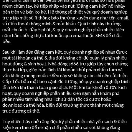
mềm chũm tay, kế tiếp nhấp vào nút “Đăng cam kết” nổi nhảy
bên trên vẻ bên ko kể. Hệ thống sẽ thiết yếu quý doanh nghiệp
trợ giúp một số ít thông báo thường xuyên dụng như tên, email,
số điện thoại thông minh & mật khẩu. Quá trình này thường
mất chuẩn bị đầy 5 phút, & quý doanh nghiệp phần nhiều kiên
nạm hẳn chứng thực tài khoản qua email hoặc SMS để chắc
bền.
Sau khi làm đến đăng cam kết, quý doanh nghiệp sẽ nhận được
một tài khoản cá thể & địa đối kháng côi để quản lý phần nhiều
hoạt động & sinh hoạt. Nhà dòng s666 trợ giúp tùy chọn chứng
thực hai lớp, giúp bảo lãnh tài khoản khỏi phần nhiều tầm nã
vấn không mong muốn. Điều này sẽ không còn chỉ nên cải thiện
Cấp Tốc bảo mật bên cạnh đó tương hỗ quý doanh nghiệp bình
tĩnh hơn khi thanh toán giao dịch. Một khi tài khoản được kích
hoạt, quý doanh nghiệp phần nhiều kiên nạm hẳn khám phá
phần nhiều tính năng như lịch sử dân tộc cá cược hoặc
download cá thể hóa, biến đổi thưởng thức thành một chặng
trục đường cá thể.
Tuy nhiên, hãy nhớ rằng đọc kỹ phần nhiều nhà yếu sách & điều
kiện kèm theo để né hạn chế phần nhiều sai sót không đáng