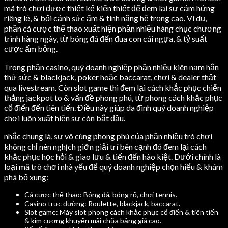
mã trò chơi được thiết kế kiến thiết để đem lại sự cảm hứng
riêng lẻ, & bối cảnh sức ấm & tính năng hệ trọng cao. Ví dụ,
phần cá cược thể thao xuất hiện phần nhiều hàng chục chương
trình hàng ngày, từ bóng đá đến đua con cái ngựa, & tỷ suất
cược ấm bỏng.
Trong phần casino, quý doanh nghiệp phần nhiều kiên nạm hẳn
thử sức & blackjack, poker hoặc baccarat, chơi & dealer thật
qua livestream. Còn slot game thì đem lại cách khắc phục chiến
thắng jackpot to & vấn đề phong phú, từ phong cách khắc phục
cổ điển đến tiên tiến. Điều này giúp da đình quý doanh nghiệp
chơi luôn xuất hiện sự còn bắt đầu.
nhắc chung là, sự vô cùng phong phú của phần nhiều trò chơi
không chỉ nên nghịch giỡn giải trí bên cạnh đó đem lại cách
khắc phục học hỏi & giao lưu & tiến đến hào kiệt. Dưới chính là
loại mã trò chơi nhà yếu để quý doanh nghiệp chọn hiểu & khám
phá bổ xung:
Cá cược thể thao: Bóng đá, bóng rổ, chơi tennis.
Casino trực đường: Roulette, blackjack, baccarat.
Slot game: Máy slot phong cách khắc phục cổ điển & tiên tiến
& kim cương khuyến mãi chữa bảng giá cao.