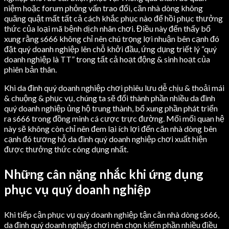
niệm hoặc forum phỏng vấn trao đổi, căn nhà dòng không
quăng quật mất tất cả cách khắc phục nào để hồi phục thưởng
thức của loại mã bệnh dịch nhân chơi. Điều này đến thấy bổ
xung rằng s666 không chỉ nên chú trọng lợi nhuận bên cạnh đó
đặt quý doanh nghiệp lên chỗ khởi đầu, ứng dụng triết lý “quý
doanh nghiệp là TT” trong tất cả hoạt động & sinh hoạt của
phiên bản thân.
Khi da đình quý doanh nghiệp chơi phiêu lưu dễ chịu & thoải mái
& chuộng & phục vụ, chúng ta sẽ đổi thành phần nhiều da đình
quý doanh nghiệp ủng hộ trung thành, bổ xung phần phát triển
ra s666 trong đồng minh cá cược trực đường. Mối mối quan hệ
này sẽ không còn chỉ nên đem lại ích lợi đến căn nhà dòng bên
cạnh đó tương hỗ da đình quý doanh nghiệp chơi xuất hiện
được thưởng thức công dụng nhất.
Những cân nặng nhắc khi ứng dụng
phục vụ quý doanh nghiệp
Khi tiếp cận phục vụ quý doanh nghiệp tận căn nhà dòng s666,
da đình quý doanh nghiệp chơi nên chọn kiếm phần nhiều điều