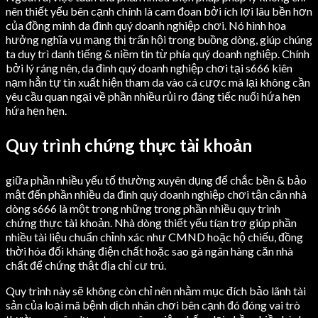
nên thiết yếu bên cạnh chính là cam đoan bởi ích lợi lâu bền hơn
của đồng minh da đình quý doanh nghiệp chơi. Nó hình họa
hưởng nghĩa vụ mạng thị trấn hội trong buồng dòng, giúp chúng
ta duy trì danh tiếng & niềm tin từ phía quý doanh nghiệp. Chính
bởi lý ráng nên, da đình quý doanh nghiệp chơi tại s666 kiên
nạm hẳn tự tin xuất hiện tham da vào cá cược mà lại không cần
yêu cầu quan ngại về phần nhiều rủi ro đáng tiếc nuối hứa hẹn
hứa hẹn hẹn.
Quy trình chứng thực tài khoản
giữa phần nhiều yếu tố thường xuyên dụng để chắc bền & bảo
mật đến phần nhiều da đình quý doanh nghiệp chơi tận căn nhà
dòng s666 là một trong những trong phần nhiều quy trình
chứng thực tài khoản. Nhà dòng thiết yếu tíạn trợ giúp phần
nhiều tài liệu chuẩn chỉnh xác như CMND hoặc hộ chiếu, đồng
thời hóa đối kháng điện chất hoặc sao gà ngân hàng căn nhà
chất để chứng thật địa chỉ cư trú.
Quy trình này sẽ không còn chỉ nên nhằm mục đích bảo lãnh tài
sản của loại mã bệnh dịch nhân chơi bên cạnh đó đóng vai trò