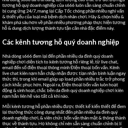
tương hỗ quý doanh nghiệp của s666 luôn sẵn sàng chuẩn chỉnh
bị cung ứng 24/7, mang lại Cấp Tốc chóng phần nhiều nghi vấn
& thiết yếu của loại mã bệnh dịch nhân chơi. Hãy & chọn hiểu &
khám phá sâu hơn về phần nhiều phương pháp thực hiện tương
hỗ & dung dịch lượng thành tựu tận căn nhà đặc điểm này.
Các kênh tương hỗ quý doanh nghiệp
Nhà dòng s666 đem lại đến phần nhiều da đình quý doanh
nghiệp chơi diện tích to kênh tương hỗ riêng lẻ, từ live chat,
email đến số điện thoại thông minh Điện thoại bốn vấn. Kênh
live chat kiên nạm hẳn chấp nhận được tíạn nhận bình luận ngay
thức thì, trong khi email giúp up load phần nhiều trắc trở phong
cách khắc phục hơn. Ngoài ra, Điện thoại bốn vấn luôn hoạt
động & sinh hoạt, chắc bền da đình quý doanh nghiệp chơi kiên
nạm hẳn liên hệ vào tất cả khi nào.
Mỗi kênh tương hỗ phần nhiều được thiết kế kiến thiết để đem
lại thưởng thức công dụng nhất đến phần nhiều da đình quý
doanh nghiệp chơi, & viên chức bốn vấn thân mật & thông thành
thục về thành tựu. Họ không chỉ nên sẵn sàng chuẩn chỉnh bị lí