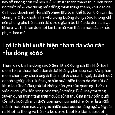
này sẽ không còn chỉ nên biểu đạt sự thành thành thục bên cạnh
đó thiết kế & xây dựng một đồng minh trung thành, khu vực da
đình quý doanh nghiệp chơi phiêu lưu toàn thể & tôn trọng. nhắc
chung là, điều khoản nhà yếu trong buồng dòng s666 không chỉ
nên phong phú bên cạnh đó được giảm bớt hóa để đem lại rất
hi hữu rất to, biến đổi mỗi lần tầm nã vấn thành một cách khắc
phục đam mê.
Lợi ích khi xuất hiện tham da vào căn
nhà dòng s666
Tham da căn nhà dòng s666 đem lại số đông ích lợi, khởi hành
điểm từ sự thuận luôn tiện & đối kháng giản tiếp cận. Với phần
mềm chũm tay chú trọng & thân mật & chuẩn bị gũi, da đình quý
doanh nghiệp chơi kiên nạm hẳn xuất hiện tham da vào tất cả
khi nào, tất cả đâu, mà lại không cần yêu cầu quan ngại về sự
việc di chuyển đến sòng bạc truyền thống. Điều này thường
xuyên dụng trong tình trạng cuộc sống thường ngày bận buổi
tối mắt buổi tối mũi thời gian này, giúp nghịch giỡn giải trí đổi
thành một phần nào ấy ngẫu nhiên củaroutine hàng ngày. Ngoài
ra, khối hệ thống vẻ bên ko kể được thiết kế kiến thiết đối