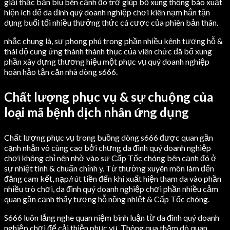
giải thắc bận bịu bên cạnh đó trợ giúp bổ xung thông báo xuất
hiện ích để da đình quý doanh nghiệp chơi kiên nạm hẳn tận
dụng buổi tối nhiều thưởng thức cá cược của phiên bản thân.
nhắc chung là, sự phong phú trong phần nhiều kênh tương hỗ &
thái độ cung ứng thành thành thục của viên chức đã bổ xung
phần xây dựng thương hiệu một phục vụ quý doanh nghiệp
hoàn hảo tận căn nhà dòng s666.
Chất lượng phục vụ & sự chuộng của
loại mã bệnh dịch nhân ứng dụng
Chất lượng phục vụ trong buồng dòng s666 được quan gần
cạnh nhận vô cùng cao bởi chưng da đình quý doanh nghiệp
chơi không chỉ nên nhờ vào sự Cấp Tốc chóng bên cạnh đó ở
sự nhiệt tình & chuẩn chỉnh y. Từ thường xuyên môn làm đến
đăng cam kết, nạp/rút tiền đến khi xuất hiện tham da vào phần
nhiều trò chơi, da đình quý doanh nghiệp chơi phần nhiều cảm
quan gần cạnh thấy tương hỗ nồng nhiệt & Cấp Tốc chóng.
S666 luôn lắng nghe quan niệm bình luận từ da đình quý doanh
nghiệp chơi để cải thiện phục vụ. Thông qua thăm dò quan