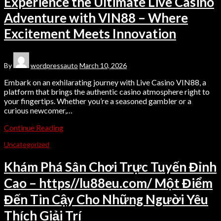
Experience the Ultimate Live Casino
Adventure with VIN88 – Where
Excitement Meets Innovation
By
wordpressauto
March 10, 2026
Embark on an exhilarating journey with Live Casino VIN88, a
platform that brings the authentic casino atmosphere right to
your fingertips. Whether you’re a seasoned gambler or a
curious newcomer,…
Continue Reading
Uncategorized
Khám Phá Sân Chơi Trực Tuyến Đỉnh
Cao – https//lu88eu.com/ Một Điểm
Đến Tin Cậy Cho Những Người Yêu
Thích Giải Trí