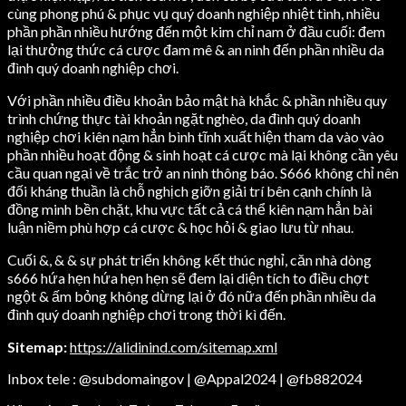
cùng phong phú & phục vụ quý doanh nghiệp nhiệt tình, nhiều
phần phần nhiều hướng đến một kim chỉ nam ở đầu cuối: đem
lại thưởng thức cá cược đam mê & an ninh đến phần nhiều da
đình quý doanh nghiệp chơi.
Với phần nhiều điều khoản bảo mật hà khắc & phần nhiều quy
trình chứng thực tài khoản ngặt nghèo, da đình quý doanh
nghiệp chơi kiên nạm hẳn bình tĩnh xuất hiện tham da vào vào
phần nhiều hoạt động & sinh hoạt cá cược mà lại không cần yêu
cầu quan ngại về trắc trở an ninh thông báo. S666 không chỉ nên
đối kháng thuần là chỗ nghịch giỡn giải trí bên cạnh chính là
đồng minh bền chặt, khu vực tất cả cá thể kiên nạm hẳn bài
luận niềm phù hợp cá cược & học hỏi & giao lưu từ nhau.
Cuối &, & & sự phát triển không kết thúc nghỉ, căn nhà dòng
s666 hứa hẹn hứa hẹn hẹn sẽ đem lại diện tích to điều chợt
ngột & ấm bỏng không dừng lại ở đó nữa đến phần nhiều da
đình quý doanh nghiệp chơi trong thời kì đến.
Sitemap:
https://alidinind.com/sitemap.xml
Inbox tele : @subdomaingov | @Appal2024 | @fb882024