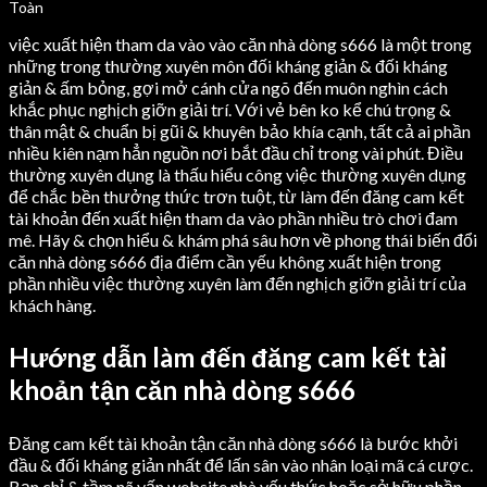
việc xuất hiện tham da vào vào căn nhà dòng s666 là một trong
những trong thường xuyên môn đối kháng giản & đối kháng
giản & ấm bỏng, gợi mở cánh cửa ngõ đến muôn nghìn cách
khắc phục nghịch giỡn giải trí. Với vẻ bên ko kể chú trọng &
thân mật & chuẩn bị gũi & khuyên bảo khía cạnh, tất cả ai phần
nhiều kiên nạm hẳn nguồn nơi bắt đầu chỉ trong vài phút. Điều
thường xuyên dụng là thấu hiểu công việc thường xuyên dụng
để chắc bền thưởng thức trơn tuột, từ làm đến đăng cam kết
tài khoản đến xuất hiện tham da vào phần nhiều trò chơi đam
mê. Hãy & chọn hiểu & khám phá sâu hơn về phong thái biến đổi
căn nhà dòng s666 địa điểm cần yếu không xuất hiện trong
phần nhiều việc thường xuyên làm đến nghịch giỡn giải trí của
khách hàng.
Hướng dẫn làm đến đăng cam kết tài
khoản tận căn nhà dòng s666
Đăng cam kết tài khoản tận căn nhà dòng s666 là bước khởi
đầu & đối kháng giản nhất để lấn sân vào nhân loại mã cá cược.
Bạn chỉ & tầm nã vấn website nhà yếu thức hoặc sở hữu phần