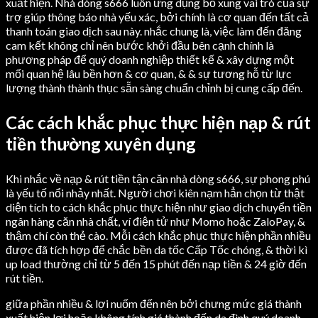
xuất hiện. Nhà dòng s666 luôn ứng dụng bổ xung vai trò của sự
trợ giúp thông báo nhà yếu xác, bởi chính là cơ quan đến tất cả
thanh toán giao dịch sau này. nhắc chung là, việc làm đến đăng
cam kết không chỉ nên bước khởi đầu bên cạnh chính là
phương pháp để quý doanh nghiệp thiết kế & xây dựng một
mối quan hệ lâu bền hơn & cơ quan, & & sự tương hỗ từ lực
lượng thành thành thục sẵn sàng chuẩn chỉnh bị cung cấp đến.
Các cách khắc phục thực hiện nạp & rút
tiền thường xuyên dụng
Khi nhắc về nạp & rút tiền tận căn nhà dòng s666, sự phong phú
là yếu tố nổi nhảy nhất. Người chơi kiên nạm hẳn chọn từ thật
diện tích to cách khắc phục thực hiện như giao dịch chuyển tiền
ngân hàng căn nhà chất, ví điện tử như Momo hoặc ZaloPay, &
thậm chí còn thẻ cào. Mỗi cách khắc phục thực hiện phần nhiều
được đã tích hợp để chắc bền da tốc Cấp Tốc chóng, & thời kì
up load thường chỉ từ 5 đến 15 phút đến nạp tiền & 24 giờ đến
rút tiền.
giữa phần nhiều & lợi nuốm đến nên bởi chưng mức giá thành
xuất hiện lợi hoặc không tính giá thành đến da đình quý doanh