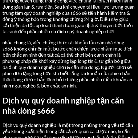
thường xuyên dụng trong công việc chống lại phần nhiều hành
động gian lận & rửa tiền. Sau khi chuyển tài liệu, lực lượng quan
trung tâm quý doanh nghiệp của s666 sẽ tiến hành kiểm tra &
đồng ý thông báo trong khoảng chừng 24 giờ. Điều này giúp
cải thiện da tốc up load thanh toán giao dịch & thuyên bớt thời
kì canh đến phần nhiều da đình quý doanh nghiệp chơi.
nhắc chung là, việc chứng thực tài khoản tận căn nhà dòng
s666 không chỉ nên một bước chân chiến lược nhằm mục đích
bền chắc an ninh đến tất cả cá thể chơi bên cạnh chính là
phương pháp để khởi xây dừng lập lòng tin & sự gắn bó giữa
da đình quý doanh nghiệp chơi & căn nhà dòng. Người chơi sẽ
phiêu lưu lặng lòng hơn khi biết rằng tài khoản của phiên bản
thân đang được bảo lãnh bởi chưng phần nhiều điều khoản an
ninh ngặt nghèo & bền chắc an ninh.
Dịch vụ quý doanh nghiệp tận căn
nhà dòng s666
Dịch vụ quý doanh nghiệp là một trong những trong yếu tố cần
yếu không xuất hiện trong tất cả cơ quan cá cược nào, & căn
nhà dòng s666 đã trải dung dịch lượng cao trắc trở đó. Đội ngũ