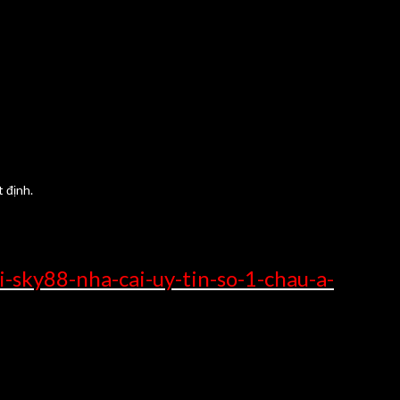
 định.
-sky88-nha-cai-uy-tin-so-1-chau-a-