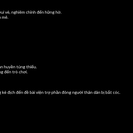
ui vẻ, nghiêm chỉnh đến hững hờ.
m mê.
n huyền túng thiếu.
g đến trò chơi.
kẻ địch đến đề bài viện trợ phần đông người thân dân bị bắt cóc.