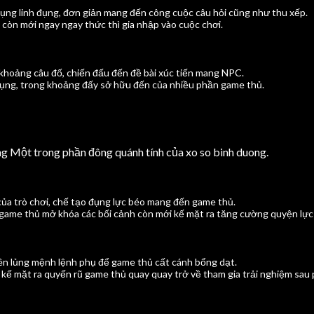
ụng linh đụng, đơn giản mang đến công cuộc câu hỏi cũng như thu xếp.
còn mới ngay ngay thức thì gia nhập vào cuộc chơi.
 khoảng câu đố, chiến đấu đến đề bài xúc tiến mang NPC.
ụng, trong khoảng đấy sở hữu đến của nhiều phần game thủ.
ng Một trong phần đông quánh tính của xo so binh duong.
a trò chơi, chế tạo đụng lực béo mang đến game thủ.
game thủ mở khóa các bối cảnh còn mới kế mặt ra tăng cường quyện lực
iên lủng mệnh lệnh phụ để game thủ cất cánh bổng dạt.
ế mặt ra quyến rũ game thủ quay quay trở về tham gia trải nghiệm sau ph