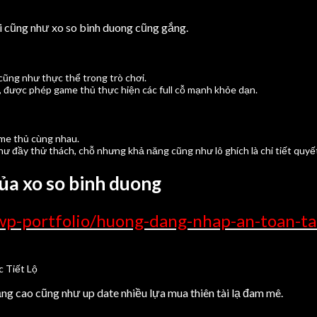
i cũng như xo so binh duong cũng gắng.
 cũng như thực thể trong trò chơi.
được phép game thủ thực hiện các full cỗ mạnh khỏe dạn.
ame thủ cùng nhau.
ư đầy thử thách, chỗ nhưng khả năng cũng như lô ghích là chi tiết quyết
ủa xo so binh duong
wp-portfolio/huong-dang-nhap-an-toan-tai
ng cao cũng như up date nhiều lựa mua thiên tài lạ đam mê.