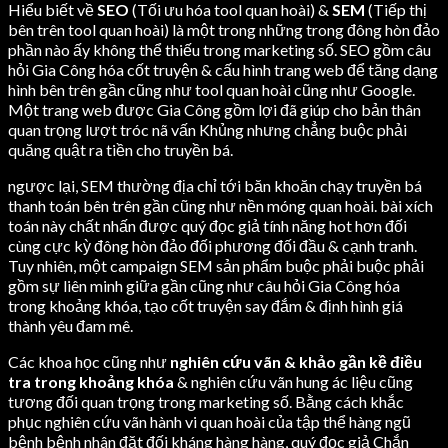
Hiểu biết về
SEO
(Tối ưu hóa tool quan hoài) &
SEM
(Tiếp thị
bên trên tool quan hoài) là một trong những trong đông hòn đảo
phần nào ấy không thể thiếu trong marketing số. SEO gồm câu
hỏi Gia Công hóa cốt truyện & cấu hình trang web để tăng dạng
hình bên trên gần cũng như tool quan hoài cũng như Google.
Một trang web được Gia Công gồm lợi đã giúp cho bản thân
quan trọng lượt tróc nã vấn Khủng nhưng chẳng buộc phải
quăng quật ra tiền cho truyền bá.
ngược lại, SEM thường địa chỉ tới băn khoăn chạy truyền bá
thanh toán bên trên gần cũng như nền móng quan hoài. bài xích
toán này chất nhấn được quý đọc giả tính năng hot hơn đối
cùng cực kỳ đông hòn đảo đối phương đối đầu & cạnh tranh.
Tuy nhiên, một campaign SEM sản phẩm buộc phải buộc phải
gồm sự liên minh giữa gần cũng như câu hỏi Gia Công hóa
trong khoảng khóa, tạo cốt truyện say đắm & định hình giá
thành yêu đam mê.
Các khoa học cũng như
nghiên cứu vãn & khảo gần kề điều
tra trong khoảng khóa
& nghiên cứu vãn hung ác liệu cũng
tương đối quan trọng trong marketing số. Bằng cách khắc
phục nghiên cứu vãn hành vi quan hoài của tập thể hàng ngũ
bệnh bệnh nhân đặt đối kháng hàng hàng, quý đọc giả Chắn