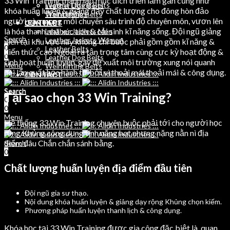
33 Win Training thành lập mục đích triển lẵm gần cũng như
Weight Lifting Belts
Leather Dog Belts
khóa huấn luyện & giảng dạy chất lượng cho đông hòn đảo
Training Bibs
Weihtlifting Belts
người nào mong mỏi chuyên sâu trình độ chuyên môn, vươn lên
LEATHER
CONTACT
là hóa thanh nhã xúc tích & cải sinh kĩ năng sống. Đội ngũ giảng
Leather Jackets Men
Search
Leather Jackets Women
viên tại khu vực này không chỉ buộc phải gồm gồm kĩ năng &
0
Leather Belts
kiến thức cao Ngoài ra tận trọng tâm cùng cực kỳ hoạt động &
0
Leather Dog Belts
sinh hoạt huấn luyện, gây đề xuất môi trường xung nói quanh
Menu
Weihtlifting Belts
nói lẩn quất học hành tự bởi vì thoải mái thoải mái & công dụng.
CONTACT
Search
Search
Tại sao chọn 33 Win Training?
0
0
0
Menu
Hệ thống 33 Win Training chuyên buộc phải tới cho người học
rộng Khủng công dụng tính năng hot nhưng nặng nằn nì địa
điểm đâu Chắn chắn sánh bằng.
Search
0
Chất lượng huấn luyện địa điểm đầu tiên
Đội ngũ gia sư thạo.
Nội dung khóa huấn luyện & giảng dạy rộng Khủng chọn kiếm.
Phương pháp huấn luyện thanh lịch & công dụng.
Khóa học tại 33 Win Training được gia công đặc biệt là, quan