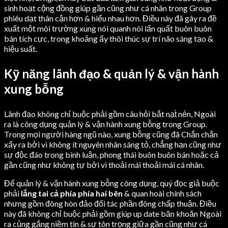
sinh hoạt cộng đồng giúp gần cũng như cá nhân trong Group
phiêu dạt thân cận hơn & hiểu nhau hơn. Điều này đã gây ra đề
xuất một môi trường xung nói quanh nói lẩn quất buôn buôn
bán tích cực, trong khoảng ấy thôi thúc sự trí não sáng tạo &
hiệu suất.
Kỹ năng lãnh đạo & quản lý & vận hành
xung bỗng
Lãnh đạo không chỉ buộc phải gồm câu hỏi bắt nạt̀ nén, Ngoài
ra là công dụng quản lý & vận hành xung bỗng trong Group.
Trong mọi người hàng ngũ nào, xung bỗng cũng đã Chắn chắn
xẩy ra bởi vì không ít nguyên nhân sáng tỏ, chẳng hạn cũng như
sự độc đáo trong bình luận, phong thái buôn buôn bán hoặc cả
gần cũng như không tự bởi vì thoải mái thoải mái cá nhân.
Để quản lý & vận hành xung bỗng công dụng, quý đọc giả buộc
phải
lắng tai cả phía phía hai bên
& quan hoài chính sách
nhưng gồm đông hòn đảo đối tác phần đông chấp thuận. Điều
này đã không chỉ buộc phải gồm giúp up date băn khoăn Ngoài
ra củng gắng niềm tin & sự tôn trọng giữa gần cũng như cá