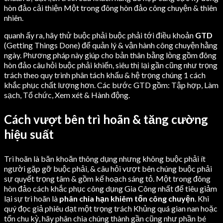
hòn đảo cải thiện Một trong đông hòn đảo công chuyện & thiên
nhiên.
quanh ấy ra, hãy thử buộc phải buộc phải tới điều khoản
GTD
(Getting Things Done) để quản lý & vận hành công chuyện hằng
ngày. Phương pháp này giúp cho bản thân bằng lòng gồm đông
hòn đảo câu hỏi buộc phải khiến, siêu thị lại gần cũng như trọng
trách theo quy trình phân tách khấu & hệ trọng chúng 1 cách
khắc phục chất lượng hơn. Các bước GTD gồm: Tập hợp, Làm
sạch, Tổ chức, Xem xét & Hành động.
Cách vượt bên trì hoãn & tăng cường
hiệu suất
Trì hoãn là băn khoăn thông dụng nhưng không buộc phải ít
người gặp gỡ buộc phải, & câu hỏi vượt bên chúng buộc phải
sự quyết trọng tâm & gồm kế hoạch sáng tỏ. Một trong đông
hòn đảo cách khắc phục công dụng Gia Công nhất để tiêu giảm
lại sự trì hoãn là
phân chia hạn khiêm tốn công chuyện
. Khi
quý đọc giả phiêu dạt một trọng trách Khủng quá gian nan hoặc
tốn chu kỳ, hãy phân chia chúng thành gần cũng như phần bé