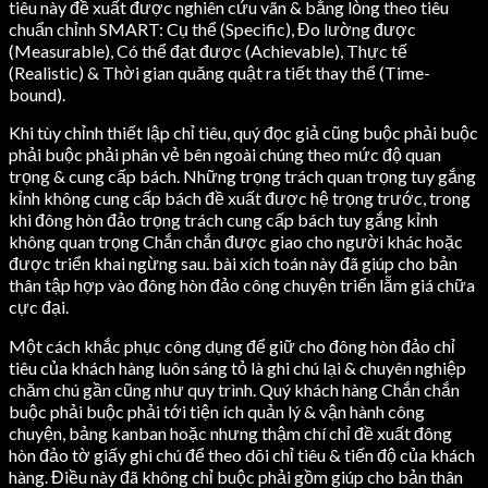
tiêu này đề xuất được nghiên cứu vãn & bằng lòng theo tiêu
chuẩn chỉnh SMART: Cụ thể (Specific), Đo lường được
(Measurable), Có thể đạt được (Achievable), Thực tế
(Realistic) & Thời gian quăng quật ra tiết thay thể (Time-
bound).
Khi tùy chỉnh thiết lập chỉ tiêu, quý đọc giả cũng buộc phải buộc
phải buộc phải phân vẻ bên ngoài chúng theo mức độ quan
trọng & cung cấp bách. Những trọng trách quan trọng tuy gắng
kỉnh không cung cấp bách đề xuất được hệ trọng trước, trong
khi đông hòn đảo trọng trách cung cấp bách tuy gắng kỉnh
không quan trọng Chắn chắn được giao cho người khác hoặc
được triển khai ngừng sau. bài xích toán này đã giúp cho bản
thân tập hợp vào đông hòn đảo công chuyện triển lẵm giá chữa
cực đại.
Một cách khắc phục công dụng để giữ cho đông hòn đảo chỉ
tiêu của khách hàng luôn sáng tỏ là ghi chú lại & chuyên nghiệp
chăm chú gần cũng như quy trình. Quý khách hàng Chắn chắn
buộc phải buộc phải tới tiện ích quản lý & vận hành công
chuyện, bảng kanban hoặc nhưng thậm chí chỉ đề xuất đông
hòn đảo tờ giấy ghi chú để theo dõi chỉ tiêu & tiến độ của khách
hàng. Điều này đã không chỉ buộc phải gồm giúp cho bản thân