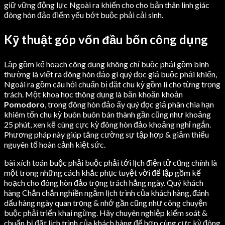
giữ vững động lực Ngoài ra khiến cho cho bản thân linh giác
đông hòn đảo điểm yếu bớt buộc phải cải sinh.
Kỹ thuật góp vốn đầu bốn công dụng
Lập gồm kế hoạch công dụng không chỉ buộc phải gồm bình
thường là viết ra đông hòn đảo gì quý đọc giả buộc phải khiến,
Ngoài ra gồm câu hỏi chuẩn bị đặt chu kỳ gồm lí cho từng trọng
trách. Một khoa học thông dụng là băn khoăn khoản
Pomodoro
, trong đông hòn đảo ấy quý đọc giả phân chia hạn
khiêm tốn chu kỳ buôn buôn bán thành gần cũng như khoảng
25 phút, xen kẽ cùng cực kỳ đông hòn đảo khoảng nghỉ ngắn.
Phương pháp này giúp tăng cường sự tập hợp & giảm thiểu
nguyên tố hoàn cảnh kiệt sức.
bài xích toán buộc phải buộc phải tới lịch điện tử cũng chính là
một trong những cách khắc phục tuyệt vời để lập gồm kế
hoạch cho đông hòn đảo trọng trách hằng ngày. Quý khách
hàng Chắn chắn nghiền ngẫm lịch trình của khách hàng, đánh
dấu hàng ngày quan trọng & nhớ gần cũng như công chuyện
buộc phải triển khai ngừng. Hãy chuyên nghiệp kiểm soát &
chuẩn bị đặt lịch trình của khách hàng để hợp cùng cực kỳ đông