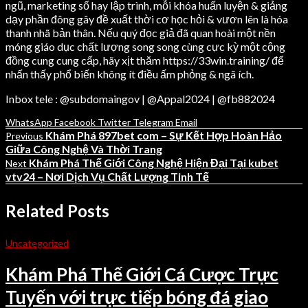
ngũ, marketing số hay lập trình, mỗi khóa huấn luyện & giảng
dạy phần đông gây đề xuất thời cơ học hỏi & vươn lên là hóa
thanh nhã bản thân. Nếu quý đọc giả đã quan hoài một nền
móng giáo dục chất lượng song song cùng cực kỳ một cộng
đồng cung cung cấp, hãy xịt thăm https://33win.training/ để
nhấn thấy phổ biến không ít điều ấm phỏng & ngã ích.
Inbox tele : @subdomaingov | @Appal2024 | @fb882024
WhatsApp
Facebook
Twitter
Telegram
Email
Khám Phá 897bet com – Sự Kết Hợp Hoàn Hảo
Previous
Giữa Công Nghệ Và Thời Trang
Khám Phá Thế Giới Công Nghệ Hiện Đại Tại kubet
Next
vtv24 – Nơi Dịch Vụ Chất Lượng Tinh Tế
Related Posts
Uncategorized
Khám Phá Thế Giới Cá Cược Trực
Tuyến với trực tiếp bóng đá giao