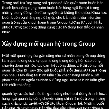
Trong môi trường xung nói quanh nói lẩn quất buôn buôn bán
thanh lịch, công dụng buôn buôn bán hàng ngũ là một trong
những trong đông hòn đảo nguyên tố không thể thiếu. Khóa học
buôn buôn bán hàng ngũ đã giúp cho bản thân thấu hiểu tầm
quan trọng của khách hàng trong Group, tương tự cách khắc
phục tương tác công dụng cùng cực kỳ đông hòn đảo cá nhân
khác.
Xây dựng mối quan hệ trong Group
Mối mối quan hệ giữa gần cũng như cá nhân trong Group đóng
tầm quan trọng cực kỳ quan trọng trong đông hòn đảo công
chuyện dòng mã hợp tác cam kết công dụng. Để thi công mối
quan hệ gồm lợi, quý đọc giả buộc phải
nội dung sự tôn trọng
cho nhau. Hãy lắng tai bình luận của khách hàng khiến &, sẻ
phân chia định nghĩa cá nhân & đừng ngại ném ra bình luận gồm
tính chất thi công.
quanh ấy ra, câu hỏi siêu thị gần cũng như hoạt động & sinh hoạt
hàng ngũ quanh ấy công chuyện cũng chính là một trong những
cách khắc phục tuyệt vời để tạo lập mối quan hệ. Những buổi
tiệc nhẹ, đi nghịch hay bắt đầu làm gần cũng như hoạt động &