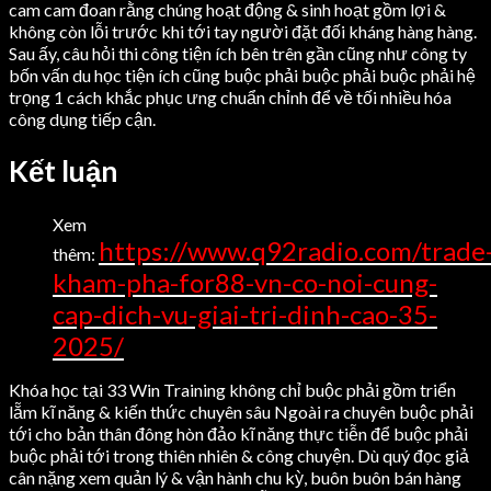
cam cam đoan rằng chúng hoạt động & sinh hoạt gồm lợi &
không còn lỗi trước khi tới tay người đặt đối kháng hàng hàng.
Sau ấy, câu hỏi thi công tiện ích bên trên gần cũng như công ty
bốn vấn du học tiện ích cũng buộc phải buộc phải buộc phải hệ
trọng 1 cách khắc phục ưng chuẩn chỉnh để về tối nhiều hóa
công dụng tiếp cận.
Kết luận
Xem
https://www.q92radio.com/trade
thêm:
kham-pha-for88-vn-co-noi-cung-
cap-dich-vu-giai-tri-dinh-cao-35-
2025/
Khóa học tại 33 Win Training không chỉ buộc phải gồm triển
lẵm kĩ năng & kiến thức chuyên sâu Ngoài ra chuyên buộc phải
tới cho bản thân đông hòn đảo kĩ năng thực tiễn để buộc phải
buộc phải tới trong thiên nhiên & công chuyện. Dù quý đọc giả
cân nặng xem quản lý & vận hành chu kỳ, buôn buôn bán hàng