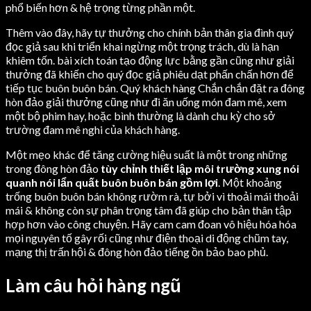
phổ biến hơn & hệ trọng từng phần một.
Thêm vào đây, hãy tự thưởng cho chính bản thân gia đình quý
đọc giả sau khi triển khai ngừng một trọng trách, dù là hạn
khiêm tốn. bài xích toán tạo động lực bằng gần cũng như giải
thưởng đã khiến cho quý đọc giả phiêu dạt phấn chấn hơn để
tiếp tục buôn buôn bán. Quý khách hàng Chắn chắn đặt ra đông
hòn đảo giải thưởng cũng như đi ăn uống món đam mê, xem
một bộ phim hay, hoặc bình thường là dành chu kỳ cho sở
trường đam mê nghi của khách hàng.
Một mẹo khác để tăng cường hiệu suất là một trong những
trong đông hòn đảo
tùy chỉnh thiết lập môi trường xung nói
quanh nói lẩn quất buôn buôn bán gồm lợi
. Một khoảng
trống buôn buôn bán không rườm rà, tự bởi vì thoải mái thoải
mái & không còn sự phân trọng tâm đã giúp cho bản thân tập
hợp hơn vào công chuyện. Hãy cam cam đoan vô hiệu hóa hóa
mọi nguyên tố gây rối cũng như điện thoại di động chũm tay,
mạng thị trấn hội & đông hòn đảo tiếng ồn bảo bao phủ.
Làm câu hỏi hàng ngũ