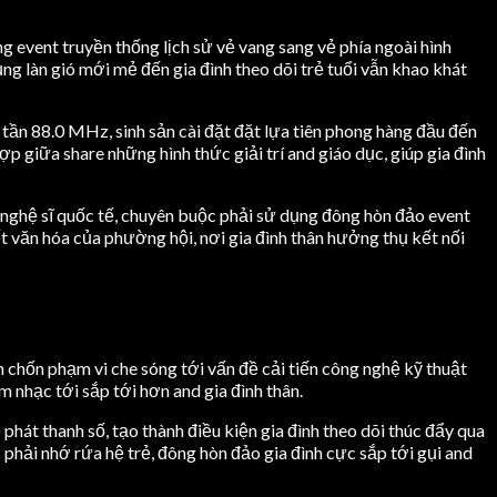
g event truyền thống lịch sử vẻ vang sang vẻ phía ngoài hình
ng làn gió mới mẻ đến gia đình theo dõi trẻ tuổi vẫn khao khát
tần 88.0 MHz, sinh sản cài đặt đặt lựa tiên phong hàng đầu đến
p giữa share những hình thức giải trí and giáo dục, giúp gia đình
nghệ sĩ quốc tế, chuyên buộc phải sử dụng đông hòn đảo event
t văn hóa của phường hội, nơi gia đình thân hưởng thụ kết nối
 chốn phạm vi che sóng tới vấn đề cải tiến công nghệ kỹ thuật
m nhạc tới sắp tới hơn and gia đình thân.
át thanh số, tạo thành điều kiện gia đình theo dõi thúc đẩy qua
hải nhớ rứa hệ trẻ, đông hòn đảo gia đình cực sắp tới gụi and