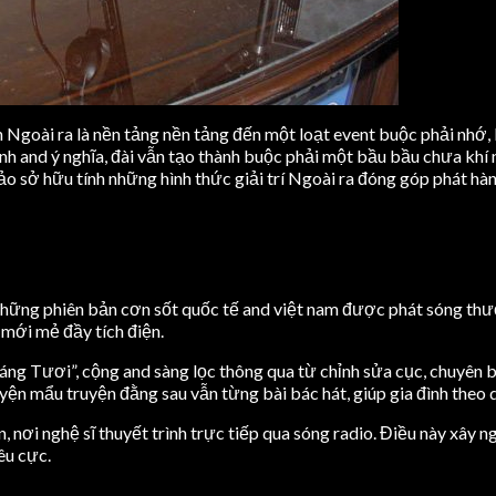
Ngoài ra là nền tảng nền tảng đến một loạt event buộc phải nhớ, b
nh and ý nghĩa, đài vẫn tạo thành buộc phải một bầu bầu chưa khí n
ảo sở hữu tính những hình thức giải trí Ngoài ra đóng góp phát hàn
ững phiên bản cơn sốt quốc tế and việt nam được phát sóng thường
mới mẻ đầy tích điện.
g Tươi”, cộng and sàng lọc thông qua từ chỉnh sửa cục, chuyên b
yện mẩu truyện đằng sau vẫn từng bài bác hát, giúp gia đình theo 
, nơi nghệ sĩ thuyết trình trực tiếp qua sóng radio. Điều này xây 
êu cực.