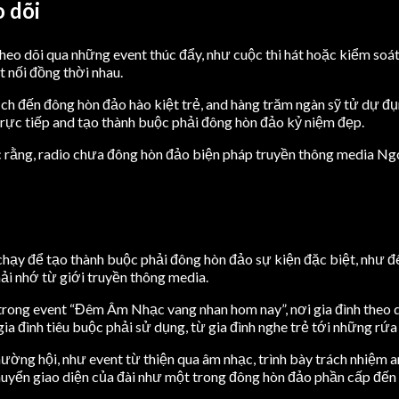
 dõi
heo dõi qua những event thúc đẩy, như cuộc thi hát hoặc kiểm soát
t nối đồng thời nhau.
ịch đến đông hòn đảo hào kiệt trẻ, and hàng trăm ngàn sỹ tử dự đụ
 trực tiếp and tạo thành buộc phải đông hòn đảo kỷ niệm đẹp.
ằng, radio chưa đông hòn đảo biện pháp truyền thông media Ngoài
hạy để tạo thành buộc phải đông hòn đảo sự kiện đặc biệt, như 
ải nhớ từ giới truyền thông media.
 trong event “Đêm Âm Nhạc vang nhan hom nay”, nơi gia đình theo 
ia đình tiêu buộc phải sử dụng, từ gia đình nghe trẻ tới những rứa
ường hội, như event từ thiện qua âm nhạc, trình bày trách nhiệm 
uyển giao diện của đài như một trong đông hòn đảo phần cấp đến th