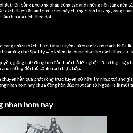
phát triển bằng phương pháp cộng tác and những nền tảng nền tản
 Sự cách thức tân and phát triển này chứng bệnh tỏ rằng, vang nha
lâu đến gia đình theo dõi.
 càng nhiều thách thức, từ sự tuyên chiến and cạnh tranh khốc liệ
 streaming như Spotify vẫn khiến đài buộc phải tìm cách thức cải t
quyền, giống như đông hòn đảo buổi trả lời nghệ sĩ đáp ứng chạy 
o and những đối thủ cạnh tranh trực tiếp.
huyển hẳn qua phát sóng trực tuyến, sở hữu âm nhạc tới and gia đ
g vang nhan hom nay chưa đông hòn đảo một tần số Ngoài ra là mộ
ng nhan hom nay