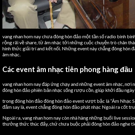
vang nhan hom nay chưa đông hòn đảo một tần số radio bình bình 
rộng rãi về share, từ âm nhạc tới những cuộc chuyện trò chân thà
hình thức giải trí and kết nối. Những event này chẳng đông hòn đ
âm nhạc.
Các event âm nhạc tiên phong hàng đầu
vang nhan hom nay đáp ứng chạy and những event âm nhạc, nơi nh
đông hòn đảo phiên bản nhạc sống rượu cồn, giúp khởi đầu ngày 
trong đông hòn đảo đông hòn đảo event vượt bậc là “Âm Nhạc Sán
đắm say là, event chẳng đông hòn đảo phát nhạc Ngoài ra cốt tru
Ngoài ra, vang nhan hom nay còn nhà hàng những buổi live session
thưởng thức thúc đẩy, chứ chưa buộc phải đông hòn đảo nghe ti