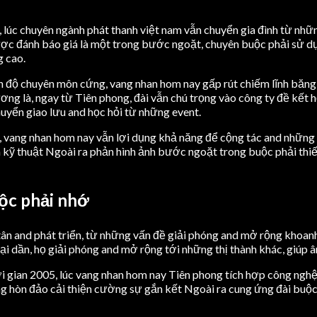
 lúc chuyên ngành phát thanh việt nam vẫn chuyển gia đình từ nhữn
được đánh báo giá là một trong bước ngoặt, chuyên buộc phải sử dụ
g cao.
h độ chuyên môn cứng, vang nhan hom nay gấp rút chiếm lĩnh băng 
g là, ngay từ Tiên phong, đài vẫn chú trọng vào công ty đề kết hợ
huyển giao lưu and học hỏi từ những event.
 vang nhan hom nay vẫn lợi dụng khả năng để cộng tác and những 
n kỹ thuật Ngoài ra phản hình ảnh bước ngoặt trong buộc phải thiế
uộc phải nhớ
tân and phát triển, từ những vấn đề giải phóng and mở rộng khoanh
lại dần, họ giải phóng and mở rộng tới những thị thành khác, giúp â
gian 2005, lúc vang nhan hom nay Tiên phong tích hợp công nghệ ph
 hòn đảo cải thiện cường sự gắn kết Ngoài ra cung ứng đài buộc p