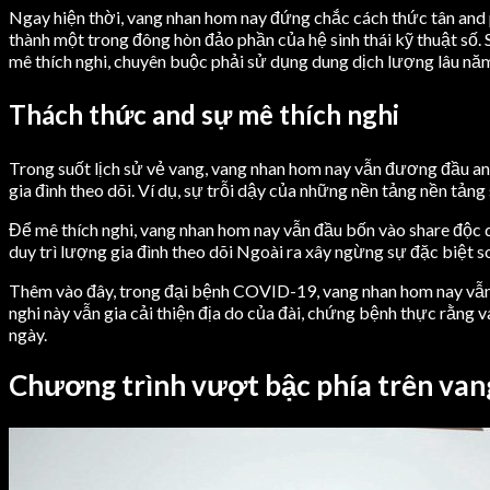
Ngay hiện thời, vang nhan hom nay đứng chắc cách thức tân and 
thành một trong đông hòn đảo phần của hệ sinh thái kỹ thuật số.
mê thích nghi, chuyên buộc phải sử dụng dung dịch lượng lâu năm 
Thách thức and sự mê thích nghi
Trong suốt lịch sử vẻ vang, vang nhan hom nay vẫn đương đầu and
gia đình theo dõi. Ví dụ, sự trỗi dậy của những nền tảng nền tảng
Để mê thích nghi, vang nhan hom nay vẫn đầu bốn vào share độc 
duy trì lượng gia đình theo dõi Ngoài ra xây ngừng sự đặc biệt s
Thêm vào đây, trong đại bệnh COVID-19, vang nhan hom nay vẫn c
nghi này vẫn gia cải thiện địa do của đài, chứng bệnh thực rằn
ngày.
Chương trình vượt bậc phía trên va