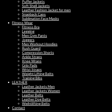
Puffer Jackets
Soft Shell Jackets
Leather Fashion Jacket for men
Snapback Caps
Sublimation Face Masks
Fitness Wear
Fitness Bra
Legging
Men Gym Pants
Joggers
Men Workout Hoodies
Rush Guard
Compression Shorts
Ankle Straps
Knee Wraps
Grip Pads
Wrist Straps
Weight Lifting Belts
Training Bibs
LEATHER
Leather Jackets Men
Leather Jackets Women
Leather Belts
Leather Dog Belts
Weihtlifting Belts
Contact