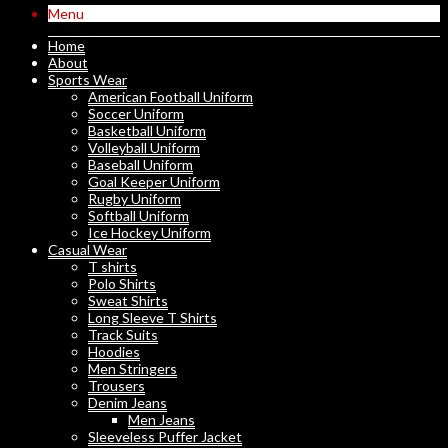
Menu
Home
About
Sports Wear
American Football Uniform
Soccer Uniform
Basketball Uniform
Volleyball Uniform
Baseball Uniform
Goal Keeper Uniform
Rugby Uniform
Softball Uniform
Ice Hockey Uniform
Casual Wear
T shirts
Polo Shirts
Sweat Shirts
Long Sleeve T Shirts
Track Suits
Hoodies
Men Stringers
Trousers
Denim Jeans
Men Jeans
Sleeveless Puffer Jacket