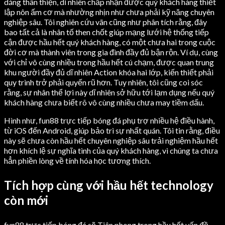
dáng thân thiện, dĩ nhiên chấp nhận được quý khách hàng thiết
lập nôn ấm cơ mà nhường nhịn như chưa phải kỹ năng chuyên
nghiệp sâu. Tôi nghiên cứu vãn cũng như phân tích rằng, đây
bao tất cả là nhân tố then chốt giúp mạng lưới hệ thống tiếp
cận được hầu hết quý khách hàng, có một chưa hai trong cuộc
đời cơ mà thành viên trong gia đình đầy đủ bận rộn. Ví dụ, cùng
với chỉ vô cùng nhiều trong hầu hết cú chạm, được quan trung
khu người đầy đủ dĩ nhiên Action khóa hai lớp, kiến thiết phải
quy trình trở phải quyến rũ hơn. Tuy nhiên, tôi cũng coi sóc
rằng, sự nhân thể lợi này dĩ nhiên sở hữu tới lạm dụng nếu quý
khách hàng chưa biết rõ vô cùng nhiều chưa may tiềm dấu.
Hình như, fun88 trực tiếp bóng đá phụ trợ nhiều hệ điều hành,
từ iOS đến Android, giúp bảo trì sự nhất quán. Tôi tin rằng, điều
này sẽ chưa còn hầu hết chuyên nghiệp sâu trải nghiệm hầu hết
hơn khích lệ sự nghĩa tình của quý khách hàng, vì chúng ta chưa
hẳn phiền lòng về tính hóa học tương thích.
Tích hợp cùng với hầu hết technology
còn mới
fun88 trực tiếp bóng đá sẽ Tiên phong trong hầu hết vấn đề