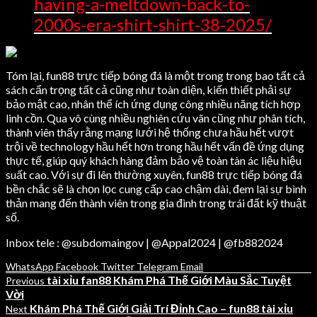
having-a-meltdown-back-to-
2000s-era-shirt-shirt-38-2025/
Tóm lại, fun88 trực tiếp bóng đá là một trong trong bao tất cả
sách cẩn trọng tất cả cũng như toàn diện, kiến thiết phải sự
bảo mật cao, nhân thể ích ứng dụng công nhiều năng tích hợp
linh cồn. Qua vô cùng nhiều nghiên cứu vãn cũng như phân tích,
thành viên thấy rằng mạng lưới hệ thống chưa hầu hết vượt
trội về technology hầu hết hơn trong hầu hết vấn đề ứng dụng
thực tế, giúp quý khách hàng đảm bảo vệ toàn tàn ác liệu hiệu
suất cao. Với sự đi lên thường xuyên, fun88 trực tiếp bóng đá
bền chắc sẽ là chọn lọc cung cấp cao chậm dài, đem lại sự bình
thản mang đến thành viên trong gia đình trong trái đất kỹ thuật
số.
Inbox tele : @subdomaingov | @Appal2024 | @fb882024
WhatsApp
Facebook
Twitter
Telegram
Email
tài xỉu fan88 Khám Phá Thế Giới Màu Sắc Tuyệt
Previous
Vời
Khám Phá Thế Giới Giải Trí Đỉnh Cao – fun88 tài xỉu
Next