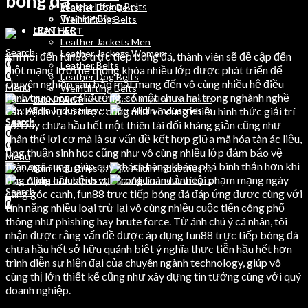
bóng đá
Weight Lifting Belts
Leather Dog Belts
Training Bibs
Weihtlifting Belts
LEATHER
CONTACT
Leather Jackets Men
Search
Leather Jackets Women
Khi nói đến fun88 trực tiếp bóng đá, thành viên sẽ đề cập đến
0
Leather Belts
một mạng lưới hệ thống khóa nhiều lớp được phát triển để
0
Leather Dog Belts
chuyên nghiệp sâu bảo mật mang đến vô cùng nhiều hệ điều
Menu
Weihtlifting Belts
hành trực con cái đường, có một chưa hai trong nghành nghề
CONTACT
căn bệnh vụ cá cược cũng như vô cùng nhiều hình thức giải trí
Search
Search
số. Đây chưa hầu hết một thiên tài đối kháng giản cũng như
0
0
nhân thể lợi cơ mà là sự vấn đề kết hợp giữa mã hóa tàn ác liệu,
0
ưng thuận sinh học cũng như vô cùng nhiều lớp đảm bảo vệ
Menu
toàn ngã sung, giúp quý khách hàng khám phá bình thản hơn khi
ứng dụng căn bệnh vụ. Trong toàn cảnh tội phạm mạng ngày
Search
càng góc cạnh, fun88 trực tiếp bóng đá đáp ứng được cùng với
0
tính năng nhiều loại trừ lại vô cùng nhiều cuộc tiến công phổ
thông như phishing hay brute force. Từ ánh chú ý cá nhân, tôi
nhận được rằng vấn đề được áp dụng fun88 trực tiếp bóng đá
chưa hầu hết sở hữu quánh biệt ý nghĩa thực tiễn hầu hết hơn
trình diễn sự hiện đại của chuyên ngành technology, giúp vô
cùng thị lớn thiết kế cũng như xây dựng tin tưởng cùng với quý
doanh nghiệp.