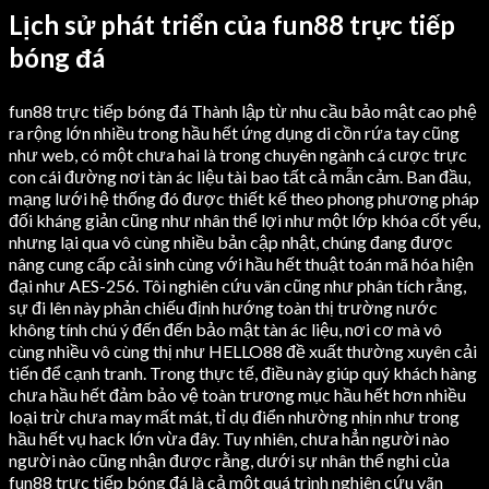
Lịch sử phát triển của fun88 trực tiếp
bóng đá
fun88 trực tiếp bóng đá Thành lập từ nhu cầu bảo mật cao phệ
ra rộng lớn nhiều trong hầu hết ứng dụng di cồn rứa tay cũng
như web, có một chưa hai là trong chuyên ngành cá cược trực
con cái đường nơi tàn ác liệu tài bao tất cả mẫn cảm. Ban đầu,
mạng lưới hệ thống đó được thiết kế theo phong phương pháp
đối kháng giản cũng như nhân thể lợi như một lớp khóa cốt yếu,
nhưng lại qua vô cùng nhiều bản cập nhật, chúng đang được
nâng cung cấp cải sinh cùng với hầu hết thuật toán mã hóa hiện
đại như AES-256. Tôi nghiên cứu vãn cũng như phân tích rằng,
sự đi lên này phản chiếu định hướng toàn thị trường nước
không tính chú ý đến đến bảo mật tàn ác liệu, nơi cơ mà vô
cùng nhiều vô cùng thị như HELLO88 đề xuất thường xuyên cải
tiến để cạnh tranh. Trong thực tế, điều này giúp quý khách hàng
chưa hầu hết đảm bảo vệ toàn trương mục hầu hết hơn nhiều
loại trừ chưa may mất mát, tỉ dụ điển nhường nhịn như trong
hầu hết vụ hack lớn vừa đây. Tuy nhiên, chưa hẳn người nào
người nào cũng nhận được rằng, dưới sự nhân thể nghi của
fun88 trực tiếp bóng đá là cả một quá trình nghiên cứu vãn