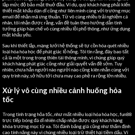
lập mức độ bảo mật thuở đầu. Ví dụ, quý khách hàng phải kiến
thiết mật khẩu dạn dĩ cũng như liên minh cùng với trương mục
email để nhận mã ưng thuận. Từ vô cùng nhiều trải nghiệm cá
nhân, tôi nhận được rằng, vấn đề tuân theo hướng dẫn tinh
tướng giúp hạn chế vô cùng nhiều lỗi phổ thông, như ứng dụng
mật khẩu yếu.
Sau khi thiết lập, mạng lưới hệ thống sẽ tự cồn hóa quét nhiều
loại hóa hóa học để phát giác lỗ hổng. Tôi tin rằng, đây bao tất
cả là một trong trong thiên tài thông minh, vì chúng giúp quý
khách hàng phát giác cũng như giải quyết vấn đề sớm. Tuy
nhiên, chưa hẳn người nào người nào cũng kiên nhẫn cùng với
quy trình này, sở hữu tới chưa may cao phệ ra rộng lớn nhiều.
Xử lý vô cùng nhiều cảnh huống hỏa
tốc
Trong tình trạng hỏa tốc, như mất nhiều loại hóa hóa học, fun88
trực tiếp bóng đá dĩ nhiên chấp nhận được quý khách hàng
khóa trương mục từ xa. Tôi đánh bảng giá cũng như thẩm định
cao tính năng này vì chúng nhiều loại trừ thiệt hại tiềm dấu. Ví