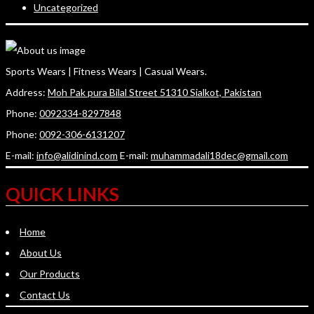
Uncategorized
Sports Wears | Fitness Wears | Casual Wears.
Address:
Moh Pak pura Bilal Street 51310 Sialkot, Pakistan
Phone:
0092334-8297848
Phone:
0092-306-6131207
E-mail:
info@alidinind.com
E-mail:
muhammadali18dec@gmail.com
QUICK LINKS
Home
About Us
Our Products
Contact Us