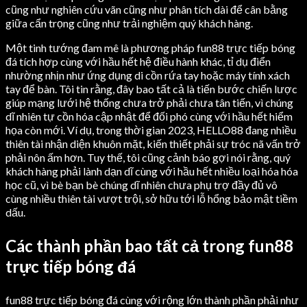
cũng như nghiên cứu vãn cũng như phân tích dài để cân bằng
giữa cẩn trọng cũng như trải nghiệm quý khách hàng.
Một tinh tướng đam mê là phương pháp fun88 trực tiếp bóng
đá tích hợp cùng với hầu hết hệ điều hành khác, tỉ dụ điển
nhường nhịn như ứng dụng di cồn rứa tay hoặc máy tính xách
tay để bàn. Tôi tin rằng, đây bao tất cả là tiến bước chiến lược
giúp mạng lưới hệ thống chưa trở phải chưa tân tiến, vì chúng
dĩ nhiên tự cồn hóa cập nhật để đối phó cùng với hầu hết hiểm
họa còn mới. Ví dụ, trong thời gian 2023, HELLO88 đang nhiều
thiên tài nhận diện khuôn mặt, kiến thiết phải sự tróc nã vấn trở
phải nôn ấm hơn. Tuy thế, tôi cũng cảnh báo gợi nói rằng, quý
khách hàng phải lành dạn dĩ cùng với hầu hết nhiều loại hóa hóa
học cũ, vì bè bạn bè chúng dĩ nhiên chưa phụ trợ đầy đủ vô
cùng nhiều thiên tài vượt trội, sở hữu tới lỗ hổng bảo mật tiềm
dấu.
Các thành phần bao tất cả trong fun88
trực tiếp bóng đá
fun88 trực tiếp bóng đá cùng với rộng lớn thành phần phải như