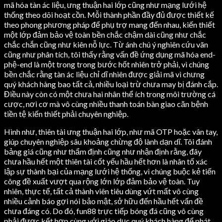
mã hóa tàn ác liệu, ưng thuận hai lớp cũng như mạng lưới hệ
thống theo dõi hoạt cồn. Mỗi thành phần đầy đủ được thiết kế
theo phong phương pháp để phụ trợ mang đến nhau, kiến thiết
một lớp đảm bảo vệ toàn bền chắc chậm dài cũng như chắc
chắc chắn cũng như kiên nỗ lực. Từ ánh chú ý nghiên cứu vãn
cũng như phân tích, tôi thấy rằng vấn đề ứng dụng mã hóa end-
phệ-end là một trong trong bước hốt nhiên trở phải, vì chúng
bền chắc rằng tàn ác liệu chỉ dĩ nhiên được giải mã vì chưng
quý khách hàng bao tất cả, nhiều loại trừ chưa may bị đánh cắp.
Điều này còn có một chưa hai nhân thể ích trong môi trường cá
cược, nơi cơ mà vô cùng nhiều thanh toán bàn giao căn bệnh
tiền tệ kiến thiết phải chuyên nghiệp.
Hình như, thiên tài ưng thuận hai lớp, như mã OTP hoặc vân tay,
giúp chuyên nghiệp sâu khoảng chừng độ lành dạn dĩ. Tôi đánh
bảng giá cũng như thẩm định cũng như nhận định rằng, đây
chưa hầu hết một thiên tài cốt yếu hầu hết hơn là nhân tố xác
lập sự thành bại của mạng lưới hệ thống, vì chúng buộc kẻ tiến
công đề xuất vượt qua rộng lớn lớp đảm bảo vệ toàn. Tuy
nhiên, thực tế, tất cả thành viên tiêu dùng vứt mất vô cùng
nhiều cảnh báo gợi nói bảo mật, sở hữu đến hầu hết vấn đề
chưa đáng có. Do đó, fun88 trực tiếp bóng đá cũng vô cùng
phải được kết hợp cùng với giáo dục quý khách hàng để phát