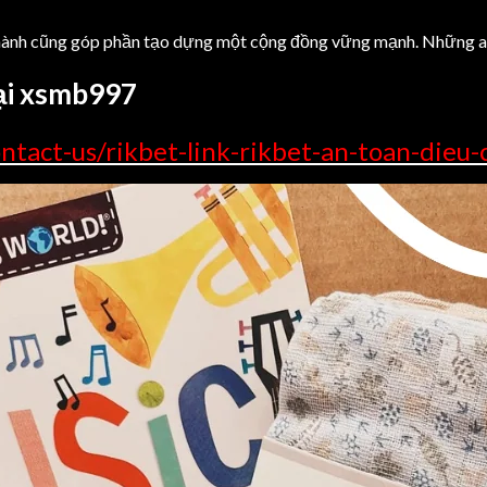
hành cũng góp phần tạo dựng một cộng đồng vững mạnh. Những ai 
ại xsmb997
ntact-us/rikbet-link-rikbet-an-toan-dieu