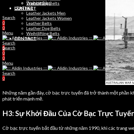
Training Bibs
Weihtlifting Belts
LEATHER
CONTACT
Leather Jackets Men
Search
Leather Jackets Women
0
Leather Belts
0
Leather Dog Belts
Menu
Weihtlifting Belts
CONTACT
Search
Search
0
0
0
Menu
Search
0
Những năm gần đây, cờ bạc trực tuyến đã trở thành một phần khô
phát triển mạnh mẽ.
H3: Sự Khởi Đầu Của Cờ Bạc Trực Tuyế
Cờ bạc trực tuyến bắt đầu từ những năm 1990, khi các trang web 