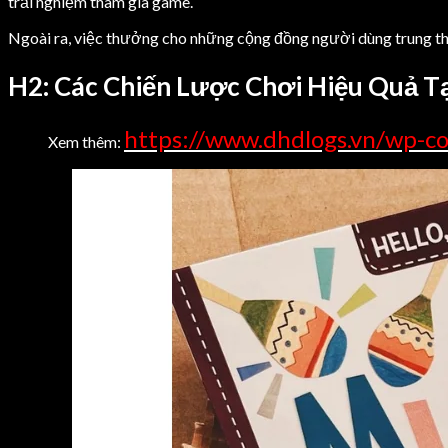
trải nghiệm tham gia game.
Ngoài ra, việc thưởng cho những cộng đồng người dùng trung t
H2: Các Chiến Lược Chơi Hiệu Quả T
https://www.dhdlogs.vn/wp-co
Xem thêm: