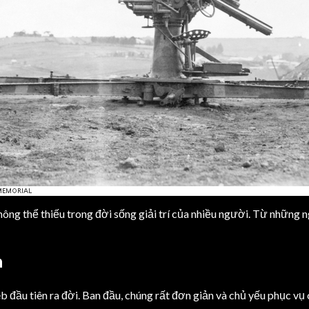
ng thể thiếu trong đời sống giải trí của nhiều người. Từ những n
n
đầu tiên ra đời. Ban đầu, chúng rất đơn giản và chủ yếu phục vụ c