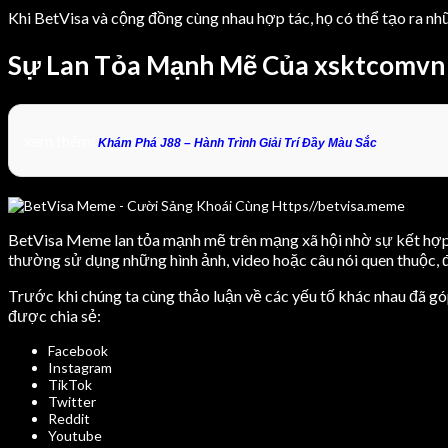
Khi BetVisa và cộng đồng cùng nhau hợp tác, họ có thể tạo ra nh
Sự Lan Tỏa Mạnh Mẽ Của xsktcomvn
xem thêm:
Khám Phá J88 – Hành Trình Giải Trí Đầy Màu Sắc
BetVisa Meme lan tỏa mạnh mẽ trên mạng xã hội nhờ sự kết hợp c
thường sử dụng những hình ảnh, video hoặc câu nói quen thuộc, 
Trước khi chúng ta cùng thảo luận về các yếu tố khác nhau đã g
được chia sẻ:
Facebook
Instagram
TikTok
Twitter
Reddit
Youtube