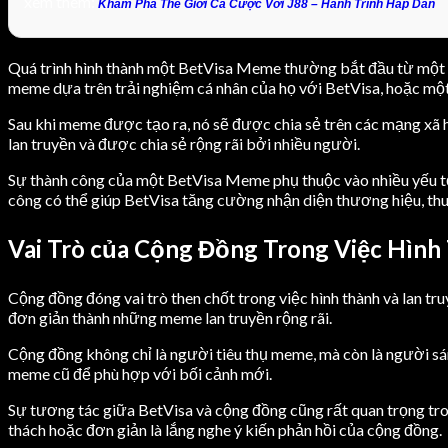
xem thêm:
Khám Phá Thế Giới Cá Cược Với J88 – Hành Trình Hấp Dẫn
Quá trình hình thành một BetVisa Meme thường bắt đầu từ một ý 
meme dựa trên trải nghiệm cá nhân của họ với BetVisa, hoặc mộ
Sau khi meme được tạo ra, nó sẽ được chia sẻ trên các mạng xã 
lan truyền và được chia sẻ rộng rãi bởi nhiều người.
Sự thành công của một BetVisa Meme phụ thuộc vào nhiều yếu tố
công có thể giúp BetVisa tăng cường nhận diện thương hiệu, thu
Vai Trò của Cộng Đồng Trong Việc Hìn
Cộng đồng đóng vai trò then chốt trong việc hình thành và lan 
đơn giản thành những meme lan truyền rộng rãi.
Cộng đồng không chỉ là người tiêu thụ meme, mà còn là người s
meme cũ để phù hợp với bối cảnh mới.
Sự tương tác giữa BetVisa và cộng đồng cũng rất quan trọng tro
thách hoặc đơn giản là lắng nghe ý kiến phản hồi của cộng đồng.