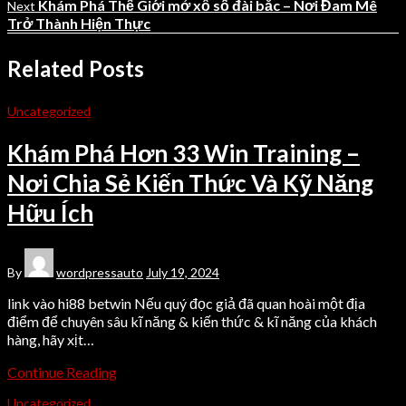
Khám Phá Thế Giới mở xổ số đài bắc – Nơi Đam Mê
Next
Trở Thành Hiện Thực
Related Posts
Uncategorized
Khám Phá Hơn 33 Win Training –
Nơi Chia Sẻ Kiến Thức Và Kỹ Năng
Hữu Ích
By
wordpressauto
July 19, 2024
link vào hi88 betwin Nếu quý đọc giả đã quan hoài một địa
điểm để chuyên sâu kĩ năng & kiến thức & kĩ năng của khách
hàng, hãy xịt…
Continue Reading
Uncategorized