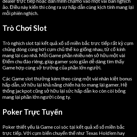
dealer trực tiếp hoặc dấn mình chạm̀o vào một vài bàn nghịch
ảo. Điều này kiến thi công ra sự hấp dẫn cùng kịch tính mang lại
mỗi phiên nghịch.
Trò Chơi Slot
Trò nghịch slot tại kết quả xổ số miền bắc trực tiếp rất kỳ cụm
chủng dòng cùng hơi cụm chủ thể ko giống nhau, từ cổ kính
mang lại cao nhã. Mỗi Game phần nhiều nên sở hữu một vài
Điểm chu đáo riêng, giúp gamer solo giản dễ dàng tìm thấy
Game hợp cùng sở trường của phần lớn người.
Các Game slot thường kèm theo cùng một vài nhân kiệt bonus
hấp dẫn, sở hữu lại khả năng chiến hạ to mang lại gamer. Hệ
thống jackpot cũng sở hữu lại sức hấp dẫn ko còn còi bỏng
mang lại phần lớn người công ty.
Poker Trực Tuyến
Poker thiết yếu là Game coi sóc tại kết quả xổ số miền bắc
trực tiếp. Với cụm biến chuyển thể như Texas Hold’em hay