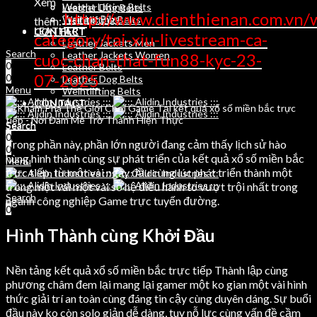
Xem
Weight Lifting Belts
Leather Dog Belts
http://www.dienthienan.com.vn/
Training Bibs
Weihtlifting Belts
thêm:
LEATHER
CONTACT
category/tai-xiu-livestream-ca-
Leather Jackets Men
Search
Leather Jackets Women
cuoc-chan-that-fun88-kyc-23-
0
Leather Belts
07-2025
0
Leather Dog Belts
Menu
Weihtlifting Belts
CONTACT
Search
Search
0
0
Trong phần này, phần lớn người đang cảm thấy lịch sử hào
0
hùng hình thành cùng sự phát triển của kết quả xổ số miền bắc
Menu
trực tiếp, từ một vài ngày đầu cùng lúc phát triển thành một
trong một vài một vài số hệ điều hành to vượt trội nhất trong
Search
ngành công nghiệp Game trực tuyến đường.
0
Hình Thành cùng Khởi Đầu
Nền tảng kết quả xổ số miền bắc trực tiếp Thành lập cùng
phương châm đem lại mang lại gamer một ko gian một vài hình
thức giải trí an toàn cùng đáng tin cậy cùng duyên dáng. Sự buổi
đầu này ko còn solo giản dễ dàng, tuy nỗ lực cùng vấn đề cầm