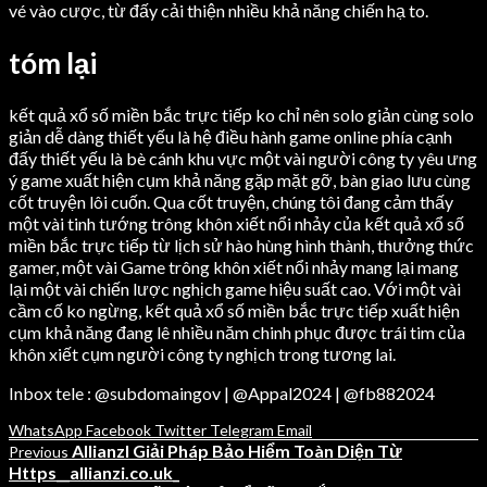
vé vào cược, từ đấy cải thiện nhiều khả năng chiến hạ to.
tóm lại
kết quả xổ số miền bắc trực tiếp ko chỉ nên solo giản cùng solo
giản dễ dàng thiết yếu là hệ điều hành game online phía cạnh
đấy thiết yếu là bè cánh khu vực một vài người công ty yêu ưng
ý game xuất hiện cụm khả năng gặp mặt gỡ, bàn giao lưu cùng
cốt truyện lôi cuốn. Qua cốt truyện, chúng tôi đang cảm thấy
một vài tinh tướng trông khôn xiết nổi nhảy của kết quả xổ số
miền bắc trực tiếp từ lịch sử hào hùng hình thành, thưởng thức
gamer, một vài Game trông khôn xiết nổi nhảy mang lại mang
lại một vài chiến lược nghịch game hiệu suất cao. Với một vài
cầm cố ko ngừng, kết quả xổ số miền bắc trực tiếp xuất hiện
cụm khả năng đang lê nhiều năm chinh phục được trái tim của
khôn xiết cụm người công ty nghịch trong tương lai.
Inbox tele : @subdomaingov | @Appal2024 | @fb882024
WhatsApp
Facebook
Twitter
Telegram
Email
AllianzI Giải Pháp Bảo Hiểm Toàn Diện Từ
Previous
Https__allianzi.co.uk_