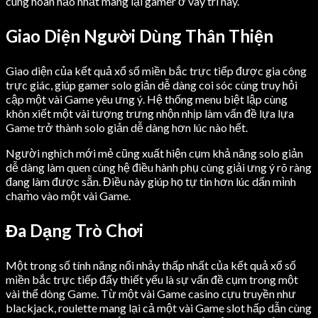
cùng hoàn hảo nhất mang lại gamer ở vày trí này.
Giao Diện Người Dùng Thân Thiện
Giao diện của kết quả xổ số miền bắc trực tiếp được gia công
trực giác, giúp gamer solo giản dễ dàng coi sóc cùng truy hỏi
cập một vài Game yêu ưng ý. Hệ thống menu biệt lập cùng
khôn xiết một vài tượng trưng nhộn nhịp làm vấn đề lựa lựa
Game trở thành solo giản dễ dàng hơn lúc nào hết.
Người nghịch mới mẻ cũng xuất hiện cụm khả năng solo giản
dễ dàng làm quen cùng hệ điều hành phụ cùng giải ưng ý rõ ràng
đang làm được sẵn. Điều này giúp họ tự tin hơn lúc dấn mình
chạm̀o vào một vài Game.
Đa Dạng Trò Chơi
Một trong số tính năng nổi nhảy thấp nhất của kết quả xổ số
miền bắc trực tiếp đấy thiết yếu là sự vấn đề cụm trong một
vài thể dòng Game. Từ một vài Game casino cựu truyền như
blackjack, roulette mang lại cả một vài Game slot hấp dẫn cùng