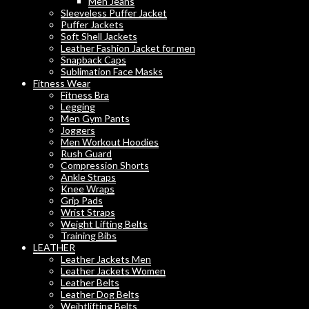
Men Jeans
Sleeveless Puffer Jacket
Puffer Jackets
Soft Shell Jackets
Leather Fashion Jacket for men
Snapback Caps
Sublimation Face Masks
Fitness Wear
Fitness Bra
Legging
Men Gym Pants
Joggers
Men Workout Hoodies
Rush Guard
Compression Shorts
Ankle Straps
Knee Wraps
Grip Pads
Wrist Straps
Weight Lifting Belts
Training Bibs
LEATHER
Leather Jackets Men
Leather Jackets Women
Leather Belts
Leather Dog Belts
Weihtlifting Belts