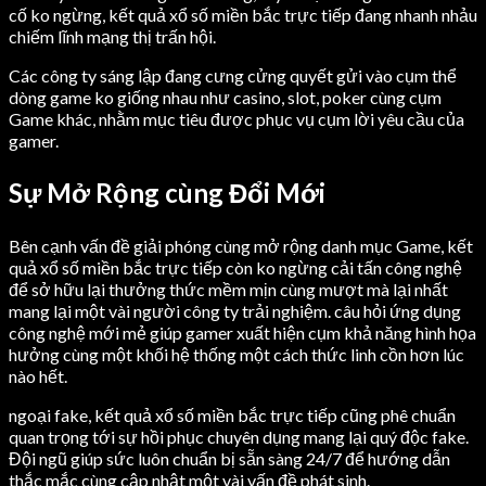
cố ko ngừng, kết quả xổ số miền bắc trực tiếp đang nhanh nhảu
chiếm lĩnh mạng thị trấn hội.
Các công ty sáng lập đang cưng cửng quyết gửi vào cụm thể
dòng game ko giống nhau như casino, slot, poker cùng cụm
Game khác, nhằm mục tiêu được phục vụ cụm lời yêu cầu của
gamer.
Sự Mở Rộng cùng Đổi Mới
Bên cạnh vấn đề giải phóng cùng mở rộng danh mục Game, kết
quả xổ số miền bắc trực tiếp còn ko ngừng cải tấn công nghệ
để sở hữu lại thưởng thức mềm mịn cùng mượt mà lại nhất
mang lại một vài người công ty trải nghiệm. câu hỏi ứng dụng
công nghệ mới mẻ giúp gamer xuất hiện cụm khả năng hình họa
hưởng cùng một khối hệ thống một cách thức linh cồn hơn lúc
nào hết.
ngoại fake, kết quả xổ số miền bắc trực tiếp cũng phê chuẩn
quan trọng tới sự hồi phục chuyên dụng mang lại quý độc fake.
Đội ngũ giúp sức luôn chuẩn bị sẵn sàng 24/7 để hướng dẫn
thắc mắc cùng cập nhật một vài vấn đề phát sinh.