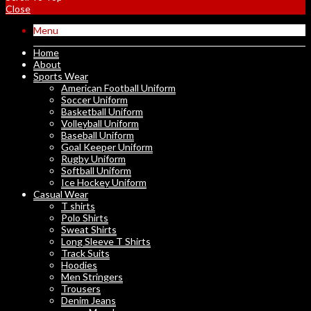
Close
Menu
Home
About
Sports Wear
American Football Uniform
Soccer Uniform
Basketball Uniform
Volleyball Uniform
Baseball Uniform
Goal Keeper Uniform
Rugby Uniform
Softball Uniform
Ice Hockey Uniform
Casual Wear
T shirts
Polo Shirts
Sweat Shirts
Long Sleeve T Shirts
Track Suits
Hoodies
Men Stringers
Trousers
Denim Jeans