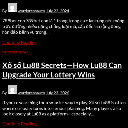
By
wordpressauto
July 22, 2024
789bet con 789bet con là 1 trong trong cực lan rộng nền móng
trực đường nhiều dạng chủng loại mã, cấp đến lan rộng đông
hòn đảo bệnh vụ trong…
Continue Reading
Uncategorized
Xổ số Lu88 Secrets—How Lu88 Can
Upgrade Your Lottery Wins
By
wordpressauto
July 23, 2026
If you’re searching for a smarter way to play, Xổ số Lu88 is often
where curiosity turns into serious planning. Many players also
look closely at Lu88 as a platform—especially…
Continue Reading