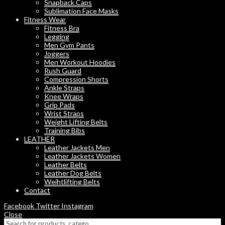
Snapback Caps
Sublimation Face Masks
Fitness Wear
Fitness Bra
Legging
Men Gym Pants
Joggers
Men Workout Hoodies
Rush Guard
Compression Shorts
Ankle Straps
Knee Wraps
Grip Pads
Wrist Straps
Weight Lifting Belts
Training Bibs
LEATHER
Leather Jackets Men
Leather Jackets Women
Leather Belts
Leather Dog Belts
Weihtlifting Belts
Contact
Facebook
Twitter
Instagram
Close