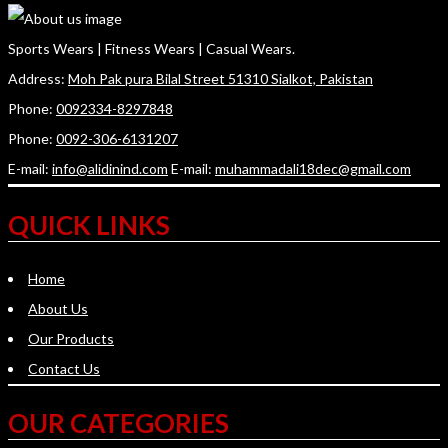
Sports Wears | Fitness Wears | Casual Wears.
Address:
Moh Pak pura Bilal Street 51310 Sialkot, Pakistan
Phone:
0092334-8297848
Phone:
0092-306-6131207
E-mail:
info@alidinind.com
E-mail:
muhammadali18dec@gmail.com
QUICK LINKS
Home
About Us
Our Products
Contact Us
OUR CATEGORIES