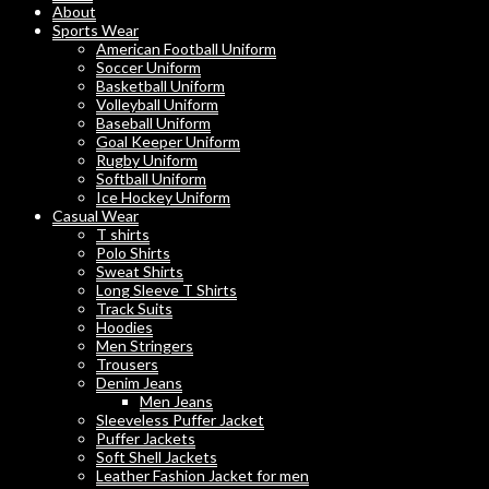
About
Sports Wear
American Football Uniform
Soccer Uniform
Basketball Uniform
Volleyball Uniform
Baseball Uniform
Goal Keeper Uniform
Rugby Uniform
Softball Uniform
Ice Hockey Uniform
Casual Wear
T shirts
Polo Shirts
Sweat Shirts
Long Sleeve T Shirts
Track Suits
Hoodies
Men Stringers
Trousers
Denim Jeans
Men Jeans
Sleeveless Puffer Jacket
Puffer Jackets
Soft Shell Jackets
Leather Fashion Jacket for men