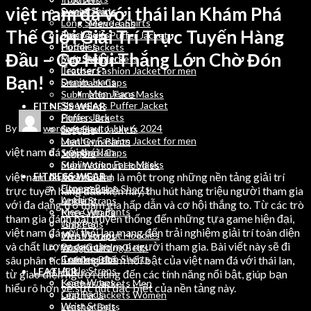
việt nam đá với thái lan Khám Phá
Sweat Shirts
Denim Jeans
Long Sleeve T Shirts
Men Jeans
Thế Giới Giải Trí Trực Tuyến Hàng
Track Suits
Sleeveless Puffer Jacket
Hoodies
Puffer Jackets
Đầu – Cơ Hội Thắng Lớn Chờ Đón
Men Stringers
Soft Shell Jackets
Trousers
Leather Fashion Jacket for men
Bạn!
Denim Jeans
Snapback Caps
Men Jeans
Sublimation Face Masks
Sleeveless Puffer Jacket
FITNESS WEAR
Puffer Jackets
Fitness Bra
By
wordpressauto
July 6, 2024
Soft Shell Jackets
Legging
Leather Fashion Jacket for men
Men Gym Pants
việt nam đá với thái lan
Snapback Caps
Joggers
Sublimation Face Masks
Men Workout Hoodies
việt nam đá với thái lan là một trong những nền tảng giải trí
FITNESS WEAR
Rush Guard
Fitness Bra
Compression Shorts
trực tuyến hàng đầu hiện nay, thu hút hàng triệu người tham gia
Legging
Ankle Straps
với đa dạng trò tham gia hấp dẫn và cơ hội thắng to. Từ các trò
Men Gym Pants
Knee Wraps
tham gia đánh bài truyền thống đến những tựa game hiện đại,
Joggers
Grip Pads
việt nam đá với thái lan mang đến trải nghiệm giải trí toàn diện
Men Workout Hoodies
Wrist Straps
và chất lượng cao cho mọi người tham gia. Bài viết này sẽ đi
Rush Guard
Weight Lifting Belts
Compression Shorts
sâu phân tích những điểm nổi bật của việt nam đá với thái lan,
Training Bibs
Ankle Straps
LEATHER
từ giao diện người dùng đến các tính năng nổi bật, giúp bạn
Knee Wraps
Leather Jackets Men
hiểu rõ hơn về sức hút đặc biệt của nền tảng này.
Grip Pads
Leather Jackets Women
Wrist Straps
Leather Belts