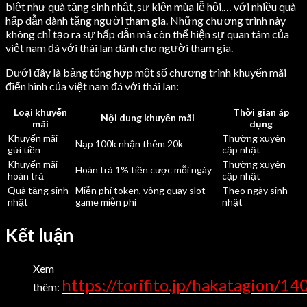
biệt như quà tặng sinh nhật, sự kiện mùa lễ hội,… với nhiều quà
hấp dẫn dành tặng người tham gia. Những chương trình này
không chỉ tạo ra sự hấp dẫn mà còn thể hiện sự quan tâm của
việt nam đá với thái lan dành cho người tham gia.
Dưới đây là bảng tổng hợp một số chương trình khuyến mãi
điển hình của việt nam đá với thái lan:
Loại khuyến
Thời gian áp
Nội dung khuyến mãi
mãi
dụng
Khuyến mãi
Thường xuyên
Nạp 100k nhận thêm 20k
gửi tiền
cập nhật
Khuyến mãi
Thường xuyên
Hoàn trả 1% tiền cược mỗi ngày
hoàn trả
cập nhật
Quà tặng sinh
Miễn phí token, vòng quay slot
Theo ngày sinh
nhật
game miễn phí
nhật
Kết luận
Xem
https://torifito.jp/hakatagion/14
thêm: