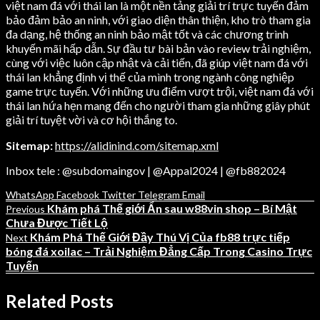
việt nam đá với thái lan là một nền tảng giải trí trực tuyến đảm
bảo đảm bảo an ninh, với giao diện thân thiện, kho trò tham gia
đa dạng, hệ thống an ninh bảo mật tốt và các chương trình
khuyến mãi hấp dẫn. Sự đầu tư bài bản vào review trải nghiệm,
cùng với việc luôn cập nhật và cải tiến, đã giúp việt nam đá với
thái lan khẳng định vị thế của mình trong ngành công nghiệp
game trực tuyến. Với những ưu điểm vượt trội, việt nam đá với
thái lan hứa hẹn mang đến cho người tham gia những giây phút
giải trí tuyệt vời và cơ hội thắng to.
Sitemap:
https://alidinind.com/sitemap.xml
Inbox tele : @subdomaingov | @Appal2024 | @fb882024
WhatsApp
Facebook
Twitter
Telegram
Email
Khám phá Thế giới Ẩn sau w88vin shop – Bí Mật
Previous
Chưa Được Tiết Lộ
Khám Phá Thế Giới Đầy Thú Vị Của fb88 trực tiếp
Next
bóng đá xoilac – Trải Nghiệm Đẳng Cấp Trong Casino Trực
Tuyến
Related Posts