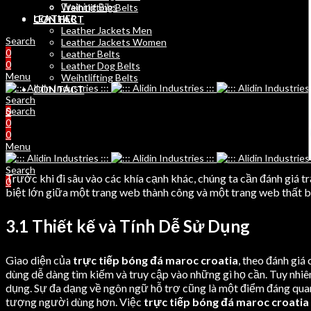
Training Bibs
Weihtlifting Belts
LEATHER
CONTACT
Leather Jackets Men
Search
Leather Jackets Women
0
Leather Belts
0
Leather Dog Belts
Menu
Weihtlifting Belts
CONTACT
Search
Search
0
0
0
Menu
Search
Trước khi đi sâu vào các khía cạnh khác, chúng ta cần đánh giá 
0
biệt lớn giữa một trang web thành công và một trang web thất b
3.1 Thiết kế và Tính Dễ Sử Dụng
Giao diện của
trực tiếp bóng đá maroc croatia
, theo đánh giá
dùng dễ dàng tìm kiếm và truy cập vào những gì họ cần. Tuy nhiên
dụng. Sự đa dạng về ngôn ngữ hỗ trợ cũng là một điểm đáng quan
tượng người dùng hơn. Việc
trực tiếp bóng đá maroc croatia