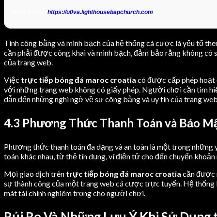
xem thêm:
https://u0va.lighthousebapchurch.com
Tính công bằng và minh bạch của hệ thống cá cược là yếu tố the
cần phải được công khai và minh bạch, đảm bảo rằng không có sự
của trang web.
Việc
trực tiếp bóng đá maroc croatia
có được cấp phép hoạt đ
với những trang web không có giấy phép. Người chơi cần tìm hi
dẫn đến những nghi ngờ về sự công bằng và uy tín của trang web
4.3 Phương Thức Thanh Toán và Bảo M
Phương thức thanh toán đa dạng và an toàn là một trong những y
toán khác nhau, từ thẻ tín dụng, ví điện tử cho đến chuyển khoả
Mọi giao dịch trên
trực tiếp bóng đá maroc croatia
cần được m
sự thành công của một trang web cá cược trực tuyến. Hệ thống 
mát tài chính nghiêm trọng cho người chơi.
Rủi Ro Và Những Lưu Ý Khi Sử Dụng t