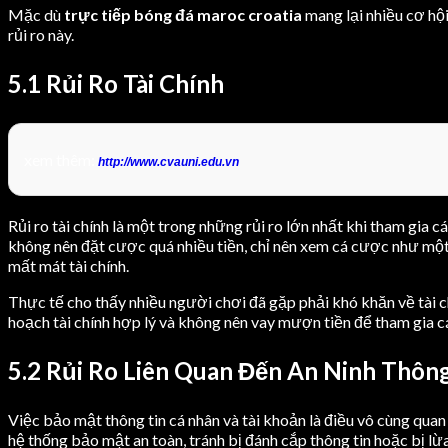
Mặc dù
trực tiếp bóng đá maroc croatia
mang lại nhiều cơ hội
rủi ro này.
5.1 Rủi Ro Tài Chính
xem thêm:
http://www.cvauni.edu.vn
Rủi ro tài chính là một trong những rủi ro lớn nhất khi tham gia 
không nên đặt cược quá nhiều tiền, chỉ nên xem cá cược như một h
mất mát tài chính.
Thực tế cho thấy nhiều người chơi đã gặp phải khó khăn về tài ch
hoạch tài chính hợp lý và không nên vay mượn tiền để tham gia 
5.2 Rủi Ro Liên Quan Đến An Ninh Thông
Việc bảo mật thông tin cá nhân và tài khoản là điều vô cùng quan
hệ thống bảo mật an toàn, tránh bị đánh cắp thông tin hoặc bị 