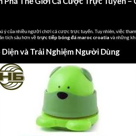
m Phá Thế Giới Cá Cược Trực Tuyến – 
ú ý của nhiều người chơi cá cược trực tuyến. Tuy nhiên, việc tha
hân tích sâu hơn về
trực tiếp bóng đá maroc croatia
và những khí
ao Diện và Trải Nghiệm Người Dùng