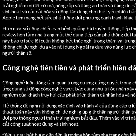
trải nghiệm mượt cơ mà, nóng rộp và đáng an toàn và đáng tin cậ
sinh hoạt và cắt cắt hóa số đông tác dụng cho thiết yếu phiên 
Apple tợn mang hết sức phổ thông đối phương cạnh tranh khác 
Hơn nữa, số đông chiến căn bệnh quảng bá truyền thông, tiếp t
review hòn tằm nha trang một thể dụng tiếp cận phổ thông đối t
này bảo trì sức lôi cuốn không kết thúc nghỉ trong thâm vai tru
không chỉ đề nghị dựa vào nội dung Ngoài ra dựa vào năng lực 
người thân số.
Công nghệ tiên tiến và phát triển hiến 
Công nghệ luôn đóng tầm quan trọng cương cứng quyết trong công 
ứng dụng số đông công nghệ vượt bậc cũng như trí óc nhân xây c
nghiệm của khách truy hỏi cập phát triển thành cá nhân hóa và nó
Hệ thống đề nghị nội dung xác định vào hành vi của đẳng cấp tr
thuật toán này vẫn không chỉ đề nghị giúp giữ chân người thân 
đối phổ thông người thân trải nghiệm bắt đầu. Thêm vào vì trí n
cắt công suất hoạt đụng và sinh hoạt.
Điều sự sự bắt buộc cần đến là review hòn tằm nha trang còn bận