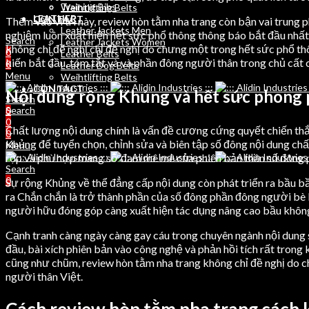
Training Bibs
Weihtlifting Belts
LEATHER
CONTACT
Thêm vào vì trí này, review hòn tằm nha trang còn bận vai trung
Leather Jackets Men
nghiệm luôn xuất hiện hết sức phổ thông thông báo bắt đầu nhất, 
Search
Leather Jackets Women
không chỉ đề nghị chỉ đề nghị do chưng một trong hết sức phổ th
0
Leather Belts
kiến bắt đầu, tóm tắt và và phần đông người thân trong chủ cất 
0
Leather Dog Belts
Menu
Weihtlifting Belts
CONTACT
Nội dung rộng Khủng và hết sức phong p
Search
Search
0
0
Chất lượng nội dung chính là vấn đề cương cứng quyết chiến thắn
0
Khủng để tuyển chọn, chỉnh sửa và biên tập số đông nội dung chấ
Menu
rộp và phù hợp mang sở đam mê mê của phiên bản thân số đông 
Search
0
Sự rộng Khủng về thể đẳng cấp nội dung còn phát triển ra bầu b
ra Chắn chắn là trở thành phần của số đông phần đông người bè bằ
người hữu đóng góp càng xuất hiện tác dụng nâng cao bầu không kh
Cạnh tranh càng ngày càng gay cáu trong chuyên ngành nội dung số
đầu, bài xích phiên bản vào công nghệ và phản hồi tích rất tron
cũng như chũm, review hòn tằm nha trang không chỉ đề nghị do c
người thân Việt.