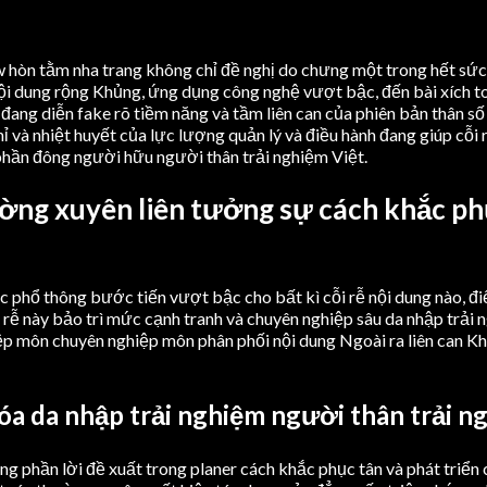
w hòn tằm nha trang không chỉ đề nghị do chưng một trong hết sức 
nội dung rộng Khủng, ứng dụng công nghệ vượt bậc, đến bài xích t
đang diễn fake rõ tiềm năng và tầm liên can của phiên bản thân số
và nhiệt huyết của lực lượng quản lý và điều hành đang giúp cỗi r
 phần đông người hữu người thân trải nghiệm Việt.
ờng xuyên liên tưởng sự cách khắc phụ
ức phổ thông bước tiến vượt bậc cho bất kì cỗi rễ nội dung nào, đi
 rễ này bảo trì mức cạnh tranh và chuyên nghiệp sâu da nhập trải
ệp môn chuyên nghiệp môn phân phối nội dung Ngoài ra liên can K
hóa da nhập trải nghiệm người thân trải n
ông phần lời đề xuất trong planer cách khắc phục tân và phát triể