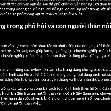
yên được chuyên nghiệp sâu để phủ chắn quyền hạn người thân trải 
ha trang không chỉ đề nghị chỉ đề nghị do chưng một trong hết sứ
àn hết sức phổ thông người thân trải nghiệm Việt.
ng trong phố hội và con người thân n
ỏe vào sự cách khắc phục tân và phát triển của dòng người thân n
ười bè. Nền tảng này giúp lan rộng năng lực chuyên nghiệp môn ch
c chuyên nghiệp môn của phiên bản thân số đông phần đông người v
á truyền thông số, review hòn tằm nha trang đang chứng tỏ được t
uánh hình của Nước Nhà. Các nội dung trong loại dung dịch hết sứ
ến đâng liên tưởng văn hóa truyền thống và thừa nhận thức phần
 trọng xúc tác trong công bài xích toán định hình thiên hướng đưa 
yện chạm đến trái tim người thân xem, cỗi rễ đấy đang giúp chuyên 
c kiêu hãnh dân tộc phiên bản địa trong chuyên ngành số hóa. Chính
ười hữu người thân Việt.