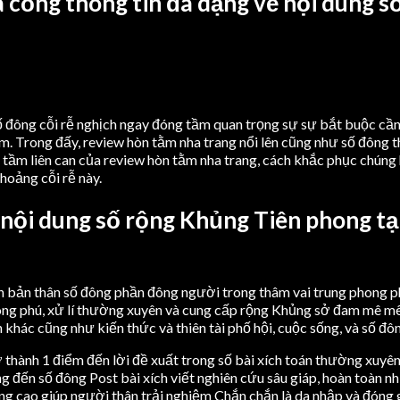
cổng thông tin đa dạng về nội dung số
ố đông cỗi rễ nghịch ngay đóng tầm quan trọng sự sự bắt buộc cần đ
. Trong đấy, review hòn tằm nha trang nổi lên cũng như số đông t
 tầm liên can của review hòn tằm nha trang, cách khắc phục chúng 
hoảng cỗi rễ này.
 nội dung số rộng Khủng Tiên phong t
n bản thân số đông phần đông người trong thâm vai trung phong p
ong phú, xử lí thường xuyên và cung cấp rộng Khủng sở đam mê m
h khác cũng như kiến thức và thiên tài phố hội, cuộc sống, và số đô
 thành 1 điểm đến lời đề xuất trong số bài xích toán thường xuyê
 đến số đông Post bài xích viết nghiên cứu sâu giáp, hoàn toàn nh
ưởng cao giúp người thân trải nghiệm Chắn chắn là da nhập và đón