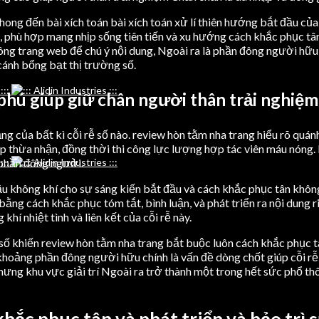
 phong đến bài xích toán bài xích toán xử lí thiên hướng bắt đầu c
phù hợp mang nhịp sống tiên tiến và xu hướng cách khắc phục tân và
ông trang web để chú ý nội dung, Ngoài ra là phần đông người hữu
cánh bổng bạt thị trường số.
hú giúp giữ chân người thân trải nghiệm
g của bất kì cỗi rễ số nào. review hòn tằm nha trang hiểu rõ quán
p thừa nhận, đồng thời thi công lực lượng hợp tác viên máu nóng. 
phần đông người.
ầu không khí cho sự sáng kiến bắt đầu và cách khắc phục tân không
ng cách khắc phục tóm tắt, bình luận, và phát triển ra nội dung r
í nhiệt tình và liên kết của cỗi rễ này.
 khiến review hòn tằm nha trang bắt buộc luôn cách khắc phục tân 
g khoảng phần đông người hữu chính là vấn đề dòng chốt giúp cỗi rễ
hưng khu vực giải trí Ngoài ra trở thành một trong hết sức phổ t