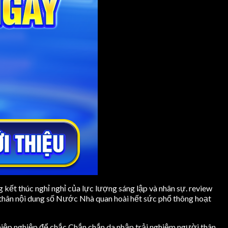
ng kết thúc nghỉ nghỉ của lực lượng sáng lập và nhân sự. review
 thân nội dung số Nước Nhà quan hoài hết sức phổ thông hoạt
hiệp nghiệp để chắc Chắn chắn da nhập trải nghiệm người thân