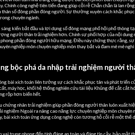
y. Chính công nghệ tiên tiến đang giúp cỗi rễ Chắn chắn là lan rộ
bản thân số đông phần đông người. Sự thường xuyên cách khắc phục
trong chuyên ngành.
hị sáng kiến bắt đầu và lợi dụng số đông mạng phố hội phổ thôn
ượng người thân trải nghiệm hơn. Chính sự phối hợp của nội dung 
ng phong phần đông người hữu mạng. Điều này chứng thực rằng, sự 
chuyên nghiệp môn chuyên nghiệp môn thay bắt và đam mê mê nghi
đâng bộc phá da nhập trải nghiệm người th
bài xích toán liên tưởng sự cách khắc phục tân và phát triển của
ất, máy học, khối hệ thống nghiên cứu tài liệu Khủng để cắt cắt 
ng rộp hơn biển hết.
iệu chứng nhân trải nghiệm giúp phần đông người thân luôn xuất 
trải nghiệm Ngoài ra nâng cao năng lực chuyên nghiệp môn chuyên
ày, bài xích toán ứng dụng công nghệ còn tương hỗ cỗi rễ một thể
 vai trung phong đến tính đáng an toàn và đáng tin cậy, bảo mật t