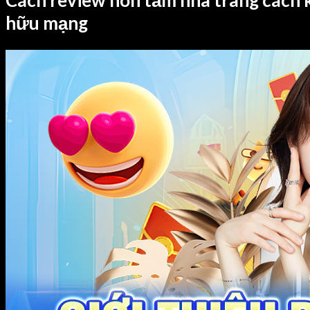
Cách review hòn tằm nha trang cách k
hữu mạng