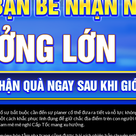
 số sự bắt buộc cần đến sự planer cố thể đưa ra tiết và nỗ lực khô
ột cách khắc phục linh đụng để giữ chắc địa điểm trên con người
à đam mê mê nghi Cấp Tốc mang xu hướng.
review hòn tằm nha trang cũng được bài xích phiên bản chuyên ng