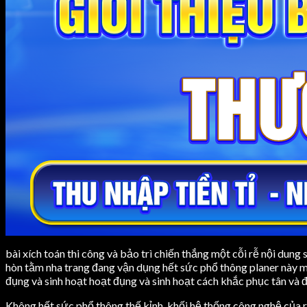
bài xích toán thi công và bảo trì chiến thắng một cỗi rễ nội dung
hòn tằm nha trang đang vận dụng hết sức phổ thông planer này m
đụng và sinh hoạt hoạt đụng và sinh hoạt cách khắc phục tân v
Không hết sức phổ thông thế kỉnh, khối hệ thống công nghệ của 