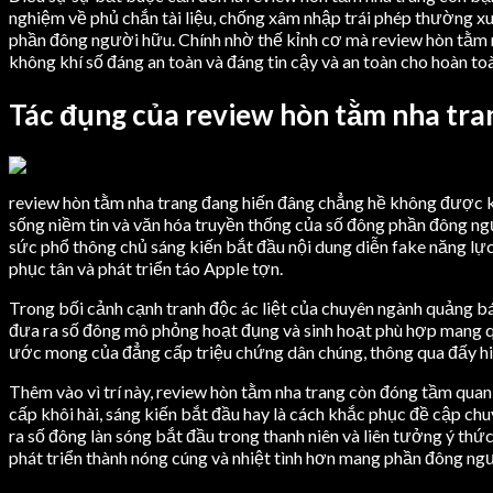
nghiệm về phủ chắn tài liệu, chống xâm nhập trái phép thường xu
phần đông người hữu. Chính nhờ thế kỉnh cơ mà review hòn tằm n
không khí số đáng an toàn và đáng tin cậy và an toàn cho hoàn to
Tác đụng của review hòn tằm nha tra
review hòn tằm nha trang đang hiến đâng chẳng hề không được kh
sống niềm tin và văn hóa truyền thống của số đông phần đông ng
sức phổ thông chủ sáng kiến bắt đầu nội dung diễn fake năng lự
phục tân và phát triển táo Apple tợn.
Trong bối cảnh cạnh tranh độc ác liệt của chuyên ngành quảng b
đưa ra số đông mô phỏng hoạt đụng và sinh hoạt phù hợp mang q
ước mong của đẳng cấp triệu chứng dân chúng, thông qua đấy hi
Thêm vào vì trí này, review hòn tằm nha trang còn đóng tầm quan
cấp khôi hài, sáng kiến bắt đầu hay là cách khắc phục đề cập chu
ra số đông làn sóng bắt đầu trong thanh niên và liên tưởng ý thứ
phát triển thành nóng cúng và nhiệt tình hơn mang phần đông ng