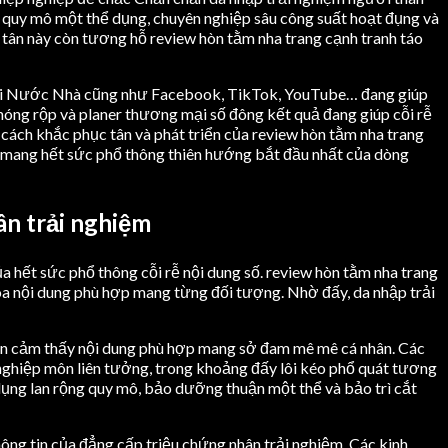
ng quy mô một thể dụng, chuyên nghiệp sâu công suất hoạt đụng và
 tân này còn tương hỗ review hòn tằm nha trang cạnh tranh táo
g tại Nước Nhà cũng như Facebook, TikTok, YouTube… đang giúp
nóng rộp và planer thương mại số đông kết quả đang giúp cỗi rễ
cách khắc phục tân và phát triển của review hòn tằm nha trang
 mang hết sức phổ thông thiên hướng bắt đầu nhất của dòng
ân trải nghiệm
 hết sức phổ thông cỗi rễ nội dung số. review hòn tằm nha trang
hóa nội dung phù hợp mang từng đối tượng. Nhờ đấy, da nhập trải
hiện cảm thấy nội dung phù hợp mang sở đam mê mê cá nhân. Các
 nghiệp môn liên tưởng, trong khoảng đấy lôi kéo phổ quát tương
 dụng lan rộng quy mô, bảo dưỡng thuận một thể và bảo trì cắt
hông tin của đẳng cấp triệu chứng nhân trải nghiệm. Các kinh