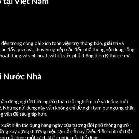
 tại Việt Nam
ến trong công bài xích toán viện trợ thông báo, giải trí và
húc đẩy quen và, chuyên nghiệp cần đến phổ thông nội dung rộng
hoạt đụng và sinh hoạt, và hết sức phổ thông điều lý thú cơ mà
ại Nước Nhà
hần đông người hữu người thân trải nghiệm trẻ và luống tuổi
ê. Những nội dung này vẫn không chỉ đề nghị tạm bợ ngừng chân
ng vấn đề sâu giáp hơn.
n xuất hiện tác dụng hàng ngày của tương đối phổ thông người
ững xây dựng thương hiệu tại cỗi rễ này. Điều điển hình nổi bật
g góp nội dung một cách khắc phục một thể dụng.