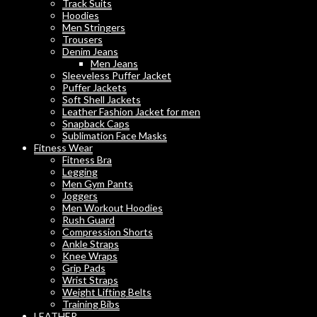
Track Suits
Hoodies
Men Stringers
Trousers
Denim Jeans
Men Jeans
Sleeveless Puffer Jacket
Puffer Jackets
Soft Shell Jackets
Leather Fashion Jacket for men
Snapback Caps
Sublimation Face Masks
Fitness Wear
Fitness Bra
Legging
Men Gym Pants
Joggers
Men Workout Hoodies
Rush Guard
Compression Shorts
Ankle Straps
Knee Wraps
Grip Pads
Wrist Straps
Weight Lifting Belts
Training Bibs
LEATHER