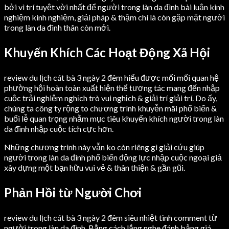
bởi vì trí tuyệt vời nhất để người trong làn da đình bài luận kinh
nghiệm kinh nghiệm, giải pháp & thậm chí là còn gặp mặt người
trong làn da đình thân còn mới.
Khuyến Khích Các Hoạt Động Xã Hội
review du lịch cát bà 3 ngày 2 đêm hiểu được mối mối quan hệ
phường hội hoàn toàn xuất hiện thể tương tác mang đến nhập
cuộc trải nghiệm nghịch trò vui nghịch & giải trí giải trí. Do ấy,
chúng ta công ty rộng to chương trình khuyễn mãi phổ biến &
buổi lễ quan trọng nhằm mục tiêu khuyến khích người trong làn
da đình nhập cuộc tích cực hơn.
Những chương trình này vẫn ko còn riêng gì giải cứu giúp
người trong làn da đình phổ biến động lực nhập cuộc ngoại giả
xây dựng một bạn hữu vui vẻ & thân thiện & gần gũi.
Phản Hồi từ Người Chơi
review du lịch cát bà 3 ngày 2 đêm siêu nhiệt tình comment từ
người trong làn da đình. Bằng cách lắng nghe đánh bảng giá