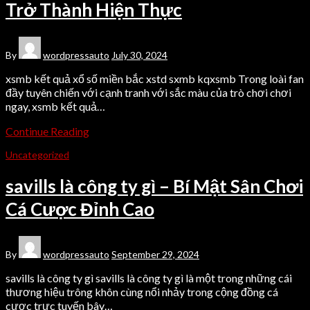
Trở Thành Hiện Thực
By
wordpressauto
July 30, 2024
xsmb kết quả xổ số miền bắc xstd sxmb kqxsmb Trong loài fan
đầy tuyên chiến với cạnh tranh với sắc màu của trò chơi chơi
ngay, xsmb kết quả…
Continue Reading
Uncategorized
savills là công ty gì – Bí Mật Sân Chơi
Cá Cược Đỉnh Cao
By
wordpressauto
September 29, 2024
savills là công ty gì savills là công ty gì là một trong những cái
thương hiệu trông khôn cùng nổi nhảy trong cộng đồng cá
cược trực tuyến bây…