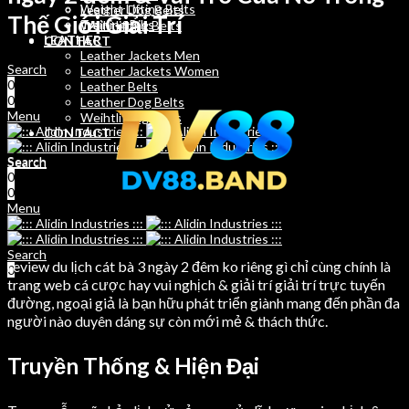
Weight Lifting Belts
Leather Dog Belts
Thế Giới Giải Trí
Training Bibs
Weihtlifting Belts
LEATHER
CONTACT
Leather Jackets Men
Search
Leather Jackets Women
0
Leather Belts
0
Leather Dog Belts
Menu
Weihtlifting Belts
CONTACT
Search
Search
0
0
0
Menu
Search
review du lịch cát bà 3 ngày 2 đêm ko riêng gì chỉ cùng chính là
0
trang web cá cược hay vui nghịch & giải trí giải trí trực tuyến
đường, ngoại giả là bạn hữu phát triển giành mang đến phần đa
người nào duyên dáng sự còn mới mẻ & thách thức.
Truyền Thống & Hiện Đại