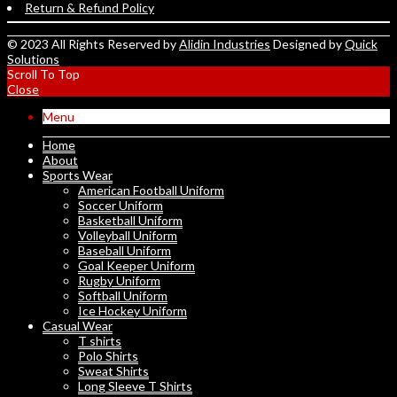
Return & Refund Policy
© 2023 All Rights Reserved by
Alidin Industries
Designed by
Quick
Solutions
Scroll To Top
Close
Menu
Home
About
Sports Wear
American Football Uniform
Soccer Uniform
Basketball Uniform
Volleyball Uniform
Baseball Uniform
Goal Keeper Uniform
Rugby Uniform
Softball Uniform
Ice Hockey Uniform
Casual Wear
T shirts
Polo Shirts
Sweat Shirts
Long Sleeve T Shirts