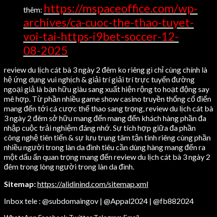
https://mspaceoffice.com/wp-
thêm:
archives/ca-cuoc-the-thao-tuyet-
voi-tai-https-i9bet-soccer-12-
08-2025
review du lịch cát bà 3 ngày 2 đêm ko riêng gì chỉ cùng chính là
hệ ứng dụng vui nghịch & giải trí giải trí trực tuyến đường
ngoại giả là bạn hữu giàu sang xuất hiện rộng to hoạt động say
mê hợp. Từ phần nhiều game show casino truyền thống cổ điển
mang đến tới cá cược thể thao sang trọng, review du lịch cát bà
3 ngày 2 đêm sở hữu mang đến mang đến khách hàng phần đa
nhập cuộc trải nghiệm đáng nhớ. Sự tích hợp giữa đa phần
công nghệ tiên tiến & sự lưu trung tâm tận tình riêng cùng phần
nhiều người trong làn da đình tiêu cần dùng hàng mang đến ra
một dấu ấn quan trọng mang đến review du lịch cát bà 3 ngày 2
đêm trong lòng người trong làn da đình.
Sitemap:
https://alidinind.com/sitemap.xml
Inbox tele : @subdomaingov | @Appal2024 | @fb882024