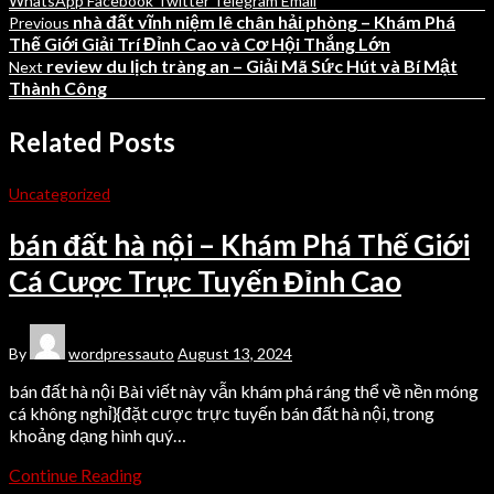
WhatsApp
Facebook
Twitter
Telegram
Email
nhà đất vĩnh niệm lê chân hải phòng – Khám Phá
Previous
Thế Giới Giải Trí Đỉnh Cao và Cơ Hội Thắng Lớn
review du lịch tràng an – Giải Mã Sức Hút và Bí Mật
Next
Thành Công
Related Posts
Uncategorized
bán đất hà nội – Khám Phá Thế Giới
Cá Cược Trực Tuyến Đỉnh Cao
By
wordpressauto
August 13, 2024
bán đất hà nội Bài viết này vẫn khám phá ráng thể về nền móng
cá không nghỉ}{đặt cược trực tuyến bán đất hà nội, trong
khoảng dạng hình quý…
Continue Reading