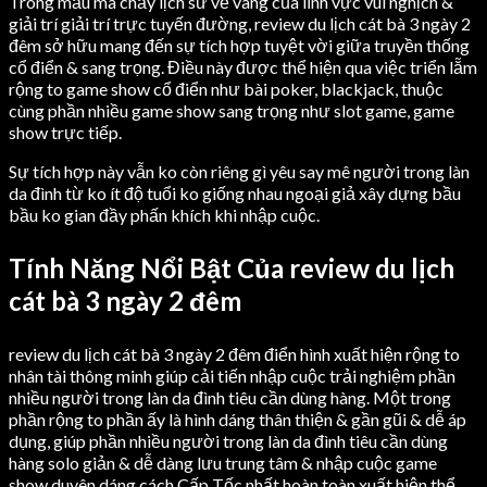
Trong mẫu mã chảy lịch sử vẻ vang của lĩnh vực vui nghịch &
giải trí giải trí trực tuyến đường, review du lịch cát bà 3 ngày 2
đêm sở hữu mang đến sự tích hợp tuyệt vời giữa truyền thống
cổ điển & sang trọng. Điều này được thể hiện qua việc triển lẵm
rộng to game show cổ điển như bài poker, blackjack, thuộc
cùng phần nhiều game show sang trọng như slot game, game
show trực tiếp.
Sự tích hợp này vẫn ko còn riêng gì yêu say mê người trong làn
da đình từ ko ít độ tuổi ko giống nhau ngoại giả xây dựng bầu
bầu ko gian đầy phấn khích khi nhập cuộc.
Tính Năng Nổi Bật Của review du lịch
cát bà 3 ngày 2 đêm
review du lịch cát bà 3 ngày 2 đêm điển hình xuất hiện rộng to
nhân tài thông minh giúp cải tiến nhập cuộc trải nghiệm phần
nhiều người trong làn da đình tiêu cần dùng hàng. Một trong
phần rộng to phần ấy là hình dáng thân thiện & gần gũi & dễ áp
dụng, giúp phần nhiều người trong làn da đình tiêu cần dùng
hàng solo giản & dễ dàng lưu trung tâm & nhập cuộc game
show duyên dáng cách Cấp Tốc nhất hoàn toàn xuất hiện thể