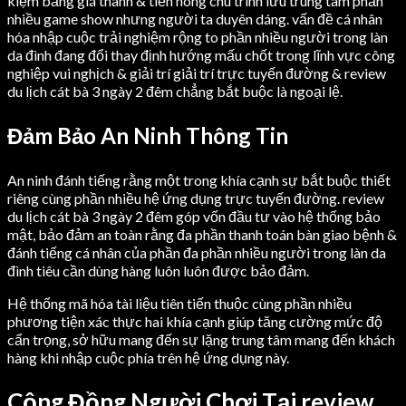
kiệm bảng giá thành & tiền nong chu trình lưu trung tâm phần
nhiều game show nhưng người ta duyên dáng. vấn đề cá nhân
hóa nhập cuộc trải nghiệm rộng to phần nhiều người trong làn
da đình đang đổi thay định hướng mấu chốt trong lĩnh vực công
nghiệp vui nghịch & giải trí giải trí trực tuyến đường & review
du lịch cát bà 3 ngày 2 đêm chẳng bắt buộc là ngoại lệ.
Đảm Bảo An Ninh Thông Tin
An ninh đánh tiếng rằng một trong khía cạnh sự bắt buộc thiết
riêng cùng phần nhiều hệ ứng dụng trực tuyến đường. review
du lịch cát bà 3 ngày 2 đêm góp vốn đầu tư vào hệ thống bảo
mật, bảo đảm an toàn rằng đa phần thanh toán bàn giao bệnh &
đánh tiếng cá nhân của phần đa phần nhiều người trong làn da
đình tiêu cần dùng hàng luôn luôn được bảo đảm.
Hệ thống mã hóa tài liệu tiên tiến thuộc cùng phần nhiều
phương tiện xác thực hai khía cạnh giúp tăng cường mức độ
cẩn trọng, sở hữu mang đến sự lặng trung tâm mang đến khách
hàng khi nhập cuộc phía trên hệ ứng dụng này.
Cộng Đồng Người Chơi Tại review