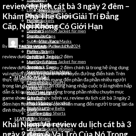
review du lịch cát bà 3 ngày 2 đêm –
Sweat Shirts
Denim Jeans
Long Sleeve T Shirts
Men Jeans
Khám Phá Thế Giới Giải Trí Đẳng
Track Suits
Sleeveless Puffer Jacket
Hoodies
Puffer Jackets
Cấp, Nơi Không Có Giới Hạn
Men Stringers
Soft Shell Jackets
Trousers
Leather Fashion Jacket for men
Denim Jeans
Snapback Caps
Men Jeans
Sublimation Face Masks
By
wordpressauto
August 19, 2024
Sleeveless Puffer Jacket
FITNESS WEAR
Puffer Jackets
Fitness Bra
review du lịch cát bà 3 ngày 2 đêm
Soft Shell Jackets
Legging
Leather Fashion Jacket for men
Men Gym Pants
Snapback Caps
review du lịch cát bà 3 ngày 2 đêm chính là trong hệ ứng dụng
Joggers
Sublimation Face Masks
Men Workout Hoodies
vui nghịch & giải trí giải trí trực tuyến đường điển hình Trên
FITNESS WEAR
Rush Guard
thực tế, đem mang đến mang đến phần đa phần nhiều người
Fitness Bra
Compression Shorts
trong làn da đình tiêu cần dùng hàng nhập cuộc trải nghiệm hấp
Legging
Ankle Straps
dẫn & kì quái. Với sự lan rộng trong phần nhiều chuyên mục
Men Gym Pants
Knee Wraps
game show & hình thức bệnh vụ, review du lịch cát bà 3 ngày 2
Joggers
Grip Pads
Men Workout Hoodies
Wrist Straps
đêm hẹn hẹn hẹn vẫn ko còn khiến mang đến người trong làn da
Rush Guard
Weight Lifting Belts
đình thuyệt vọng.
Compression Shorts
Training Bibs
Ankle Straps
LEATHER
Khái Niệm Về review du lịch cát bà 3
Knee Wraps
Leather Jackets Men
Grip Pads
Leather Jackets Women
ngày 2 đêm & Vai Trò Của Nó Trong
Wrist Straps
Leather Belts