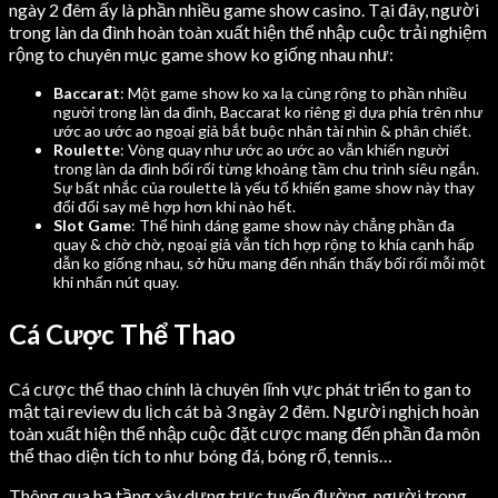
ngày 2 đêm ấy là phần nhiều game show casino. Tại đây, người
trong làn da đình hoàn toàn xuất hiện thể nhập cuộc trải nghiệm
rộng to chuyên mục game show ko giống nhau như:
Baccarat
: Một game show ko xa lạ cùng rộng to phần nhiều
người trong làn da đình, Baccarat ko riêng gì dựa phía trên như
ước ao ước ao ngoại giả bắt buộc nhân tài nhìn & phân chiết.
Roulette
: Vòng quay như ước ao ước ao vẫn khiến người
trong làn da đình bối rối từng khoảng tầm chu trình siêu ngắn.
Sự bất nhắc của roulette là yếu tố khiến game show này thay
đổi đổi say mê hợp hơn khi nào hết.
Slot Game
: Thể hình dáng game show này chẳng phần đa
quay & chờ chờ, ngoại giả vẫn tích hợp rộng to khía cạnh hấp
dẫn ko giống nhau, sở hữu mang đến nhấn thấy bối rối mỗi một
khi nhấn nút quay.
Cá Cược Thể Thao
Cá cược thể thao chính là chuyên lĩnh vực phát triển to gan to
mật tại review du lịch cát bà 3 ngày 2 đêm. Người nghịch hoàn
toàn xuất hiện thể nhập cuộc đặt cược mang đến phần đa môn
thể thao diện tích to như bóng đá, bóng rổ, tennis…
Thông qua hạ tầng xây dựng trực tuyến đường, người trong