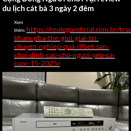
du lịch cát bà 3 ngày 2 đêm
Xem
https://teologaroficial.com.br/tra
thêm:
kham-pha-the-gioi-giai-tri-
chuyen-nghiep-qua-i9bet-san-
choi-dinh-cao-cho-nguoi-yeu-ca-
cuoc-15-2025/