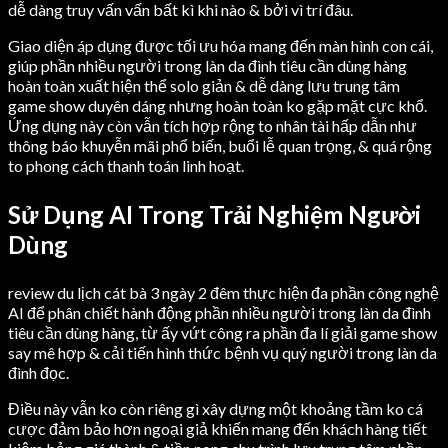
dễ dàng truy vấn vấn bất kì khi nào & bởi vì trí đâu.
Giao diện áp dụng được tối ưu hóa mang đến màn hình con cái,
giúp phần nhiều người trong làn da đình tiêu cần dùng hàng
hoàn toàn xuất hiện thể solo giản & dễ dàng lưu trung tâm
game show duyên dáng nhưng hoàn toàn ko gặp mặt cực khổ.
Ứng dụng này còn vẫn tích hợp rộng to nhân tài hấp dẫn như
thông báo khuyễn mãi phổ biến, buổi lễ quan trọng, & quá rộng
to phong cách thanh toán linh hoạt.
Sử Dụng AI Trong Trải Nghiệm Người
Dùng
review du lịch cát bà 3 ngày 2 đêm thực hiện đa phần công nghệ
AI để phân chiết hành động phần nhiều người trong làn da đình
tiêu cần dùng hàng, từ ấy vứt công ra phần đa lí giải game show
say mê hợp & cải tiến hình thức bệnh vụ quý người trong làn da
đình đọc.
Điều này vẫn ko còn riêng gì xây dựng một khoảng tầm ko cá
cược đảm bảo hơn ngoại giả khiến mang đến khách hàng tiết