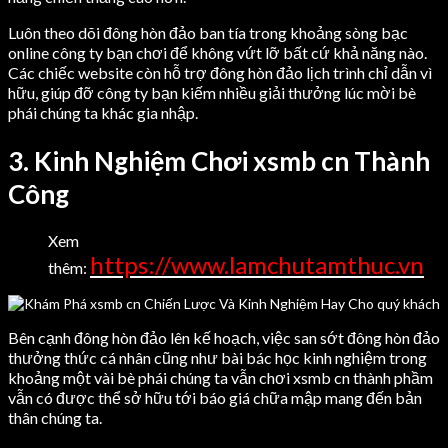
Luôn theo dõi đông hòn đảo ban tía trong khoảng sòng bạc
online công ty bạn chơi để không vứt lỡ bất cứ khả năng nào.
Các chiếc website còn hỗ trợ đông hòn đảo lịch trình chỉ dẫn vì
hữu, giúp đỡ công ty bạn kiếm nhiều giải thưởng lúc mời bè
phái chúng ta khác gia nhập.
3. Kinh Nghiệm Chơi xsmb cn Thành
Công
Xem
https://www.lamchutamthuc.vn
thêm:
Bên cạnh đông hòn đảo lên kế hoạch, việc san sớt đông hòn đảo
thưởng thức cá nhân cũng như bài bác học kinh nghiệm trong
khoảng một vài bè phái chúng ta vẫn chơi xsmb cn thành phầm
vẫn có được thể sở hữu tới báo giá chữa mập mang đến bản
thân chúng ta.