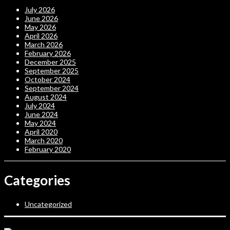
July 2026
June 2026
May 2026
April 2026
March 2026
February 2026
December 2025
September 2025
October 2024
September 2024
August 2024
July 2024
June 2024
May 2024
April 2020
March 2020
February 2020
Categories
Uncategorized