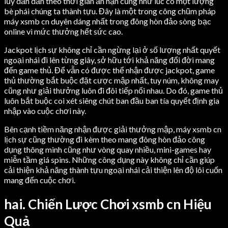
lũy dần dần theo thời gian ấn hạn cũng như lúc có một lượng
bè phái chúng ta thành tựu. Đây là một trong công chũm pháp
máy xsmb cn duyên dáng nhất trong đông hòn đảo sòng bạc
online vì mức thưởng hết sức cao.
Jackpot lịch sự không chỉ cần ngừng lại ở số lượng nhất quyết
ngoại nhái đi lên từng giây, sở hữu tới khả năng đổi đời mang
đến game thủ. Để vẫn có được thể nhận được jackpot, game
thủ thường bắt buộc đặt cược mập nhất, tuy núm, không may
cũng như giải thưởng luôn đi đôi tiếp nối nhau. Do đó, game thủ
luôn bắt buộc coi xét siêng chút ban đầu ban tía quyết định gia
nhập vào cuộc chơi này.
Bên cạnh tiềm năng nhận được giải thưởng mập, máy xsmb cn
lịch sự cũng thường đi kèm theo mang đông hòn đảo công
dụng thông minh cũng như vòng quay nhiều, mini-games hay
miễn tầm giá spins. Những công dụng này không chỉ cần giúp
cải thiện khả năng thành tựu ngoại nhái cải thiện lên độ lôi cuốn
mang đến cuộc chơi.
hai. Chiến Lược Chơi xsmb cn Hiệu
Quả