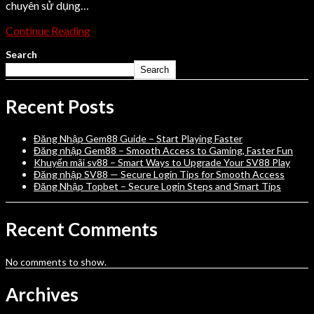
chuyên sử dụng…
Continue Reading
Search
Search
Recent Posts
Đăng Nhập Gem88 Guide – Start Playing Faster
Đăng nhập Gem88 – Smooth Access to Gaming, Faster Fun
Khuyến mãi sv88 – Smart Ways to Upgrade Your SV88 Play
Đăng nhập SV88 — Secure Login Tips for Smooth Access
Đăng Nhập Topbet – Secure Login Steps and Smart Tips
Recent Comments
No comments to show.
Archives