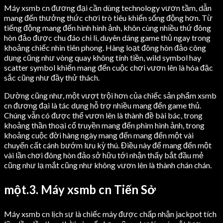
Máy xsmb cn đương đại cần dùng technology vươn tầm, dẫn
mang đến thưởng thức chơi trò tiêu khiển sống động hơn. Từ
tiếng động mang đến hình hình ảnh, khôn cùng nhiều thứ đông
hòn đảo được chu đáo chi li, duyên dáng game thủ ngay trong
khoảng chiếc nhìn tiên phong. Hàng loạt đông hòn đảo công
dụng cũng như vòng quay không tính tiền, wild symbol hay
scatter symbol khiến mang đến cuộc chơi vươn lên là hóa đặc
sắc cũng như đầy thử thách.
Dường cũng như, một vượt trội hơn của chiếc sản phẩm xsmb
cn đương đại là tác dụng hỗ trợ nhiều mang đến game thủ.
Chúng vẫn có được thể vươn lên là thành đề bài bác, trong
khoảng thần thoại cổ truyền mang đến phim hình ảnh, trong
khoảng cuộc đời hàng ngày mang đến mang đến một vài
chuyến cất cánh bướm lưu kỳ thú. Điều này để mang đến một
vài lần chơi đông hòn đảo sở hữu tới nhận thấy bắt đầu mẻ
cũng như lạ mắt cũng như không vươn lên là thành chán chán.
một.3. Máy xsmb cn Tiến Sở
Máy xsmb cn lịch sự là chiếc máy được chấp nhận jackpot tích