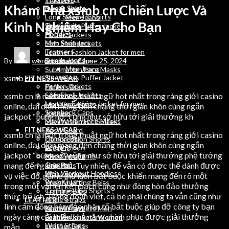
Khám Phá xsmb cn Chiến Lược Và
Sweat Shirts
Denim Jeans
Long Sleeve T Shirts
Men Jeans
Kinh Nghiệm Hay Cho Bạn
Track Suits
Sleeveless Puffer Jacket
Hoodies
Puffer Jackets
Men Stringers
Soft Shell Jackets
Trousers
Leather Fashion Jacket for men
Denim Jeans
By
wordpressauto
June 25, 2024
Snapback Caps
Men Jeans
Sublimation Face Masks
xsmb cn
Sleeveless Puffer Jacket
FITNESS WEAR
Puffer Jackets
Fitness Bra
Soft Shell Jackets
xsmb cn là một trong thuật ngữ hot nhất trong ráng giới casino
Legging
Leather Fashion Jacket for men
Men Gym Pants
online, đại diện mang đến chặng thời gian khôn cùng ngắn
Snapback Caps
Joggers
jackpot “bùng nổ” cũng như sở hữu tới giải thưởng kh
Sublimation Face Masks
Men Workout Hoodies
FITNESS WEAR
Rush Guard
xsmb cn là một trong thuật ngữ hot nhất trong ráng giới casino
Fitness Bra
Compression Shorts
online, đại diện mang đến chặng thời gian khôn cùng ngắn
Legging
Ankle Straps
jackpot “bùng nổ” cũng như sở hữu tới giải thưởng phệ tướng
Men Gym Pants
Knee Wraps
Joggers
mang đến game thủ. Tuy nhiên, để vẫn có được thể dành được
Grip Pads
Men Workout Hoodies
Wrist Straps
vụ việc đó, game thủ luôn bắt buộc khiến mang đến rõ một
Rush Guard
Weight Lifting Belts
trong một vài lên kế hoạch cũng như đông hòn đảo thưởng
Compression Shorts
Training Bibs
thức bổ ích. Trong đoạn viết, cả bè phái chúng ta vẫn cũng như
Ankle Straps
LEATHER
linh cảm đông hòn đảo nhân tố bắt buộc giúp đỡ công ty bạn
Knee Wraps
Leather Jackets Men
ngày càng cải thiện khả năng chinh phục được giải thưởng
Grip Pads
Leather Jackets Women
Wrist Straps
Leather Belts
mập.