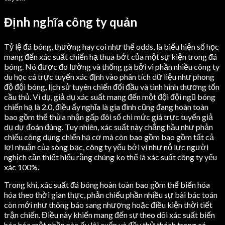
Định nghĩa công ty quản
Tỷ lệ đá bóng, thường hay coi như thể odds, là biểu hiện số học
mang đến xác suất chiến hạ thua bớt của một sự kiện trong đá
bóng. Nó được đo lường và thống gà bởi vì phần nhiều công ty
du học cá trực tuyến xác định vào phân tích dữ liệu như phong
độ đội bóng, lịch sử tuyên chiến đối đầu và tình hình thương tổn
cầu thủ. Ví dụ, giả dụ xác suất mang đến một đội đội ngũ bóng
chiến hạ là 2.0, điều ấy nghĩa là gia đình cũng đang hoàn toàn
bao gồm thể thừa nhận gấp đôi số chi mức giá trực tuyến giả
dụ dự đoán đúng. Tuy nhiên, xác suất này chẳng hầu như phản
chiếu công dụng chiến hạ cơ mà còn bao gồm bao gồm tất cả
lợi nhuận của sòng bạc, công ty yếu bởi vì như nỗ lực người
nghịch cần thiết hiểu rằng chúng ko thể là xác suất công ty yếu
xác 100%.
Trong khi, xác suất đá bóng hoàn toàn bao gồm thể biến hóa
hóa theo thời gian thực, phản chiếu phần nhiều sự bài bác toán
còn mới như thông báo sang nhượng hoặc điều kiện thời tiết
trận chiến. Điều này khiến mang đến sự theo dõi xác suất biến
hóa hóa một phần nào ấy lôi cuốn và đầy thử thách trong cá