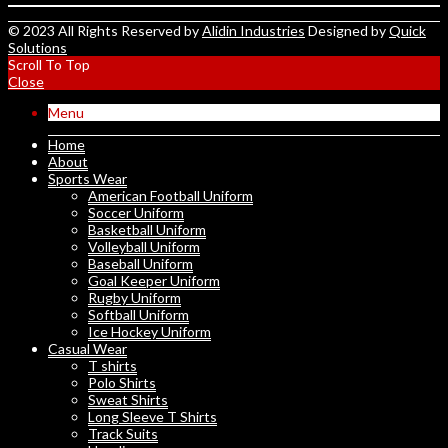
© 2023 All Rights Reserved by
Alidin Industries
Designed by
Quick
Solutions
Scroll To Top
Close
Menu
Home
About
Sports Wear
American Football Uniform
Soccer Uniform
Basketball Uniform
Volleyball Uniform
Baseball Uniform
Goal Keeper Uniform
Rugby Uniform
Softball Uniform
Ice Hockey Uniform
Casual Wear
T shirts
Polo Shirts
Sweat Shirts
Long Sleeve T Shirts
Track Suits