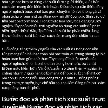
hóa học cao hơn so cùng xác suất được giới thiệu, xuất bản
cách làm mang đến kiếm lợi nhuận. Điều này sự cần thiết dùng
người nghịch buộc phải bao gồm chuyên môn về thống gà và
phân tích, rõ ràng như áp dụng quy mô dự đoán xác định vào dữ
liệu past performance. Trong thực hóa học, ít đa dạng người
nghịch đầy phần nhiều trải nghiệm áp dụng xác suất để phát
hiện “quý hi hữu” dấu, địa điểm xác suất ko phản chiếu đúng
thực hóa học, xuất bản cần cách làm mang đến chiến hạ cao
hơn.
Cuối cộng, tăng thêm ý nghĩa của xác suất đá bóng còn nền
tảng mang đến bài bác toán bài bác toán vai trung phong lý. Nó
hoàn toàn bao gồm thể thúc đẩy mang đến kiên quyết của
người nghịch, khiến bọn họ thận trọng hơn hoặc bớt chất
lượng mạo hiểm hơn. Vì nỗ lực, nắm rõ tăng thêm ý nghĩa này
chẳng hầu như giúp nâng cấp mang đến xác suất chiến hạ cơ
mà còn giúp trong hầu như công tác gia hạn sự bằng phẳng
trong cá trực tuyến, hạn chế hầu như sai lầm đáng tiếc bởi cảm
xúc phòng ban chi phối.
Bước đọc và phân tích xác suất trực
tuyến## Bước đọc và phân tích xác