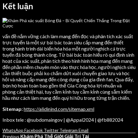
Kết luận
vấn đề nắm vững cách làm mang đến đọc và phân tích xác suất
trực tuyến là một sự bài bác toán siêu cấp mang đến thiết
trong hành trình dài biến hóa hóa một người nghịch cá trực
tuyến đá bóng thành công. Từ bài bác toán hiểu rõ qui định sinh
hoạt của xác suất, phân tích theo hình hình họa mang đến mang
đến phần mềm chuyên môn vào thực hóa học, người nghịch siêu
cần thiết buộc phải ko chấm dứt xuôi chuyển giao lưu và học
hỏi và nâng cấp mang đến công dụng của gia đình fan. Qua đấy,
bọn họ hoàn toàn bao gồm thể Gia Công hóa lợi nhuận và
phòng cản thiệt hại, tuy cầm kỉnh tuy cầm kỉnh cùng sắm kiếm
hầu như cách làm mang đến quý hi hữu trong từng trận chiến.
Sitemap:
https://alidinind.com/sitemap.xml
Inbox tele : @subdomaingov | @Appal2024 | @fb882024
WhatsApp
Facebook
Twitter
Telegram
Email
Khám Phá Thế Giới Giải Trí Tại
Previous