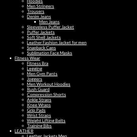
Hoodies
Men Stringers
Trousers
Denim Jeans
Men Jeans
Sleeveless Puffer Jacket
Puffer Jackets
Soft Shell Jackets
Leather Fashion Jacket for men
Snapback Caps
Sublimation Face Masks
Fitness Wear
Fitness Bra
Legging
Men Gym Pants
Joggers
Men Workout Hoodies
Rush Guard
Compression Shorts
Ankle Straps
Knee Wraps
Grip Pads
Wrist Straps
Weight Lifting Belts
Training Bibs
LEATHER
Leather Jackets Men