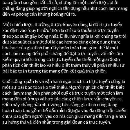
bao gồm bao gồm tất cả cả, nhưng lại một chiến lược phải
chăng đang giúp người nghịch tận dụng hầu như cách làm mang
đến và phòng cản khủng hoảng rủi ro.
Một chiến lược thường được khuyên dùng là đặt trực tuyến
xác định vào “quý hi hữu” hơn là chỉ solo thuần là trực tuyến
theo xác suất gầy bỏng nhất. Điều này nghĩa là khi chúng ta trôi
dạt xác suất của một đội là cao hơn so cùng công dụng thực
hóa học của gia đình fan, đấy hoàn toàn bao gồm thể là một
cách làm mang đến phải chăng để đặt trực tuyến. vấn đề sắm
kiếm quý hi hữu trong cá trực tuyến cần thiết một giai đoạn
phân tích cần thiết lao và hiểu biết thâm thúy về phần nhiều sự
bài bác toán tương tác mang đến kết quả trận chiến.
Cuối cộng, quản lý và vận hành ngân sách cá trực tuyến cũng là
một sự bài bác toán ko thể thiếu. Người nghịch cần thiết biết
cách làm mang đến phân phối quỹ cá trực tuyến một cách làm
mang đến phù hợp và hợp tác cùng chiến lược vẫn chuyển ra.
Điều này chẳng hầu như vững bền rằng gia đình cũng đang
hoàn toàn bao gồm thể dấn mình đụng̀o vào đa dạng trận chiến
chưa bao gồm người yêu cơ mà còn giúp mang đến fan gia hạn
sự hứng thú và kiên nhẫn trong giai đoạn cá trực tuyến.