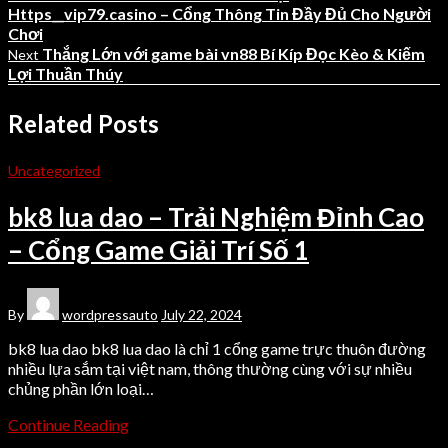
Https__vip79.casino – Cổng Thông Tin Đầy Đủ Cho Người
Chơi
Thắng Lớn với game bài vn88 Bí Kíp Đọc Kèo & Kiếm
Next
Lợi Thuần Thúy
Related Posts
Uncategorized
bk8 lua dao – Trải Nghiệm Đỉnh Cao
– Cổng Game Giải Trí Số 1
By
wordpressauto
July 22, 2024
bk8 lua dao bk8 lua dao là chỉ 1 cổng game trực thuôn đường
nhiều lựa sắm tại việt nam, thông thường cùng với sự nhiều
chủng phần lớn loại…
Continue Reading