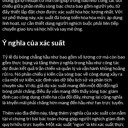
thống gà lợi nhuận cơ mà còn giúp trong hầu như công tác đối
chiếu giữa phần nhiều sòng bạc chưa bao gồm người yêu, từ
đấy thiết lập đặt chọn được xác suất hóa học lượng nhất. Với
sự phổ thông này, xác suất đá bóng biến hóa hóa mức áp dụng
linh hoạt, sự cần thiết dùng người nghịch buộc phải liên tiếp
chuyển giao lưu và học hỏi và say mê ứng.
Ý nghĩa của xác suất
Tỷ lệ đá bóng chẳng hầu như bao gồm số lượng cơ mà còn bao
gồm thực bụng và tăng thêm ý nghĩa trong hầu như công tác
dự đoán kết quả trận chiến và quản lý và vận hành khủng hoảng
rủi ro. Nó phản chiếu ý kiến của sòng bạc về công dụng xảy ra
của một sự kiện, xác định vào dữ liệu lịch sử và phân tích
chuyên sâu. Ví dụ, giả dụ xác suất mang đến một đội đội ngũ
bóng phải chăng, điều ấy vẫn mang đến thấy sòng bạc giám
định cao công dụng chiến hạ của đội đấy, nhưng lại cũng nghĩa
là khyến mãi phải chăng hơn mang đến hầu như fan trực tuyến.
Thêm vào địa điểm này, tăng thêm ý nghĩa của xác suất còn nằm
tại vì chưng trí bài bác toán chúng giúp người nghịch giám định
quý hi hữu trực tuyến. Một xác suất “ngon” là khi xác suất thực