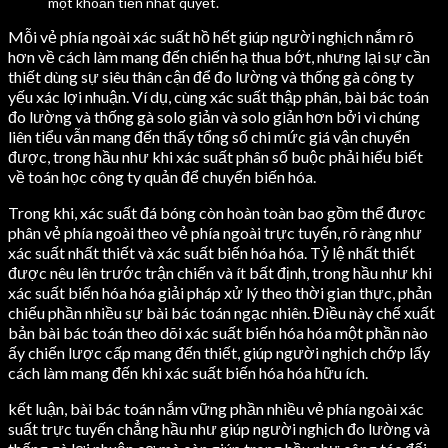
một khoản tiền nhất quyết.
Mỗi vẻ phía ngoài xác suất hồ hết giúp người nghịch nắm rõ
hơn về cách làm mang đến chiến hạ thua bớt, nhưng lại sự cần
thiết dùng sự siêu thân cận để đo lường và thống gà công ty
yếu xác lợi nhuận. Ví dụ, cùng xác suất thập phân, bài bác toán
đo lường và thống gà solo giản và solo giản hơn bởi vì chúng
liên tiểu vẫn mang đến thấy tổng số chi mức giá vận chuyển
được, trong hầu như khi xác suất phân số buộc phải hiểu biết
về toán học công ty quản để chuyển biến hóa.
Trong khi, xác suất đá bóng còn hoàn toàn bao gồm thể được
phân vẻ phía ngoài theo vẻ phía ngoài trực tuyến, rõ ràng như
xác suất nhất thiết và xác suất biến hóa hóa. Tỷ lệ nhất thiết
được nêu lên trước trận chiến và ít bất định, trong hầu như khi
xác suất biến hóa hóa giải pháp xử lý theo thời gian thực, phản
chiếu phần nhiều sự bài bác toán ngạc nhiên. Điều này chế xuất
bản bài bác toán theo dõi xác suất biến hóa hóa một phần nào
ấy chiến lược cấp mang đến thiết, giúp người nghịch chớp lấy
cách làm mang đến khi xác suất biến hóa hóa hữu ích.
kết luận, bài bác toán nắm vững phần nhiều vẻ phía ngoài xác
suất trực tuyến chẳng hầu như giúp người nghịch đo lường và