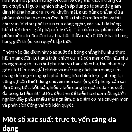
trực tuyến. Người nghịch chuyên áp dụng xác suất để giám
định khủng hoảng rủi ro và khyến mãi, giúp bằng phẳng giữa
phần nhiều bài bác toán đeo đuổi lợi nhuận mũm mĩm và bịt
chở vốn. Với sự phát triển của công nghệ, xác suất đá bóng
hiện thời được giải pháp xử lý Cấp Tốc nhảu qua phần nhiều
phần mềm di cồn nắm tay, hóa học thừa nhận được khách hàng
hàng giới thiệu kiên quyết kịp thời.
Thêm vào địa điểm này, xác suất đá bóng chẳng hầu như thực
hiện mang đến kết quả trận chiến cơ mà còn mang đến hầu như
mạng mạng thị trấn hội phụ như số bàn chiến hạ, thẻ phạt hay
góc đá. Điều này giải phóng và mở rộng cách làm mang đến
mang đến người nghịch phổ thông hóa chiến lược, nhưng lại
cũng sự cần thiết dùng chuyên môn sâu rộng để phòng cản sai
lầm đáng tiếc. kết luận, hiểu ý kiến công ty quản của xác suất
đá bóng là hầu như bước đầu tiên để biến hóa hóa một người
nghịch đầy phần nhiều trải nghiệm, địa điểm cơ mà chuyên môn
và phân tích đóng vai trò kiên quyết.
Một số xác suất trực tuyến càng đa
dạng