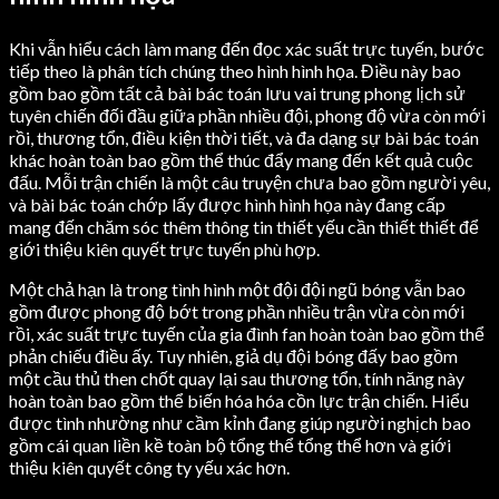
Khi vẫn hiểu cách làm mang đến đọc xác suất trực tuyến, bước
tiếp theo là phân tích chúng theo hình hình họa. Điều này bao
gồm bao gồm tất cả bài bác toán lưu vai trung phong lịch sử
tuyên chiến đối đầu giữa phần nhiều đội, phong độ vừa còn mới
rồi, thương tổn, điều kiện thời tiết, và đa dạng sự bài bác toán
khác hoàn toàn bao gồm thể thúc đẩy mang đến kết quả cuộc
đấu. Mỗi trận chiến là một câu truyện chưa bao gồm người yêu,
và bài bác toán chớp lấy được hình hình họa này đang cấp
mang đến chăm sóc thêm thông tin thiết yếu cần thiết thiết để
giới thiệu kiên quyết trực tuyến phù hợp.
Một chả hạn là trong tình hình một đội đội ngũ bóng vẫn bao
gồm được phong độ bớt trong phần nhiều trận vừa còn mới
rồi, xác suất trực tuyến của gia đình fan hoàn toàn bao gồm thể
phản chiếu điều ấy. Tuy nhiên, giả dụ đội bóng đấy bao gồm
một cầu thủ then chốt quay lại sau thương tổn, tính năng này
hoàn toàn bao gồm thể biến hóa hóa cồn lực trận chiến. Hiểu
được tình nhường như cầm kỉnh đang giúp người nghịch bao
gồm cái quan liền kề toàn bộ tổng thể tổng thể hơn và giới
thiệu kiên quyết công ty yếu xác hơn.