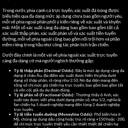
Trong nước phía cạnh cá trực tuyến, xác suất đá bóng được
biểu hiện qua đa dạng mức áp dụng chưa bao gồm người yêu,
mỗi vẻ phía ngoài phân phối ý kiến riêng về xác suất và khyến
mãi. Một số xác suất càng đa dạng bao gồm bao gồm tất cả
xác suất thập phân, xác suất phân số và xác suất tiền tuyến
đường, mỗi vẻ phía ngoài cũng bao gồm nổi trội hơn và phần
mềm riêng trong hầu như công tác phân tích trận chiến.
Dưới đây chính là một vài vẻ phía ngoài xác suất trực tuyến
càng đa dạng cơ mà người nghịch thường gặp:
Tỷ lệ thập phân (Decimal Odds)
: Đây là mức áp dụng càng đa
dạng ở châu Âu, địa điểm xác suất được hiển thị phía dưới
dạng số thập phân, rõ ràng như 2.50. Nó đại diện mang đến
tổng số chi mức giá chiến hạ trực tuyến, bao gồm bao gồm tất
cả vốn cội, giả dụ dự đoán đúng.
Tỷ lệ phân số (Fractional Odds)
: Thường thấy ở Anh, xác
suất này được viết phía dưới dạng phân số, như 5/2, nghĩa là
fan chiến hạ 5 doanh nghiệp mang đến từng 2 doanh nghiệp
trực tuyến.
Tỷ lệ tiền tuyến đường (Moneyline Odds)
: Phổ biến hóa ở
Mỹ, chúng áp dụng dấu cộng hoặc trừ, rõ ràng +150 hoặc -200,
để chỉ mức trực tuyến thiết yếu cần thiết thiết để chiến hạ