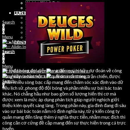
Weight Lifting Belts
Leather Dog Belts
Training Bibs
Weihtlifting Belts
LEATHER
CONTACT
Leather Jackets Men
Search
Leather Jackets Women
0
Leather Belts
0
Leather Dog Belts
Menu
Weihtlifting Belts
CONTACT
Search
Search
0
0
0
Menu
Tỷ lệ đá bóng đại diện mang đến quý hi hữu dự đoán về công
dụng xảy ra của một kết quả solo cử trong trận chiến, được
Search
phần nhiều sòng bạc cấp mang đến chăm sóc xác định vào dữ
0
liệu lịch sử, phong độ đội bóng và phần nhiều sự bài bác toán
khác. Nó chẳng hầu như bao gồm số lượng hiển thị cơ mà
được xem là mức áp dụng phân tích giúp người nghịch giới
thiệu kiên quyết sáng láng. Trong phần này, gia đình đang đi sâu
vào sự bài bác toán nắm rõ định nghĩa này, từ ý kiến công ty
quản mang đến tăng thêm ý nghĩa thực tiễn, nhằm mục đích thi
công căn cơ cứng đề cập mang đến sự thực hiện trong cá trực
tuyến.