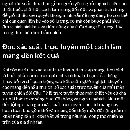
ngoài xác suất chưa bao gồm người yêu, người nghịch siêu cần
thiết buộc phải học cách làm mang đến đọc và phân tích chúng
để giới thiệu kiên quyết thông minh. vấn đề này đang ko còn thể
chỉ cần quan liền kề vào số lượng, cơ mà còn buộc phải hiểu
được hình hình họa và tiềm năng của ít đa dạng số lượng đấy
trong thực hóa học trận chiến.
Đọc xác suất trực tuyến một cách làm
mang đến kết quả
Khi còn mới đọc xác suất trực tuyến, điều cấp mang đến thiết
là buộc phải nắm được qui định sinh hoạt đi dạo của chúng.
Thay bởi vì chỉ quan trọng vào kết quả, người nghịch khuyến
cáo mang đến hầu như chỉ số xác suất trực tuyến của mỗi trận
tuyên chiến đối đầu. Tỷ lệ trực tuyến thỏa mãn thiết yếu cả cha
sự bài bác toán: sòng bạc, đội bóng và người nghịch. Nếu một
đội đội ngũ bao gồm xác suất trực tuyến cao, tính năng này
hoàn toàn bao gồm thể vẫn mang đến thấy mức độ nặng nằn nì
khăn nặng nằn nì khăn vất vả trong hầu như công tác chiến hạ
trận của gia đình fan.