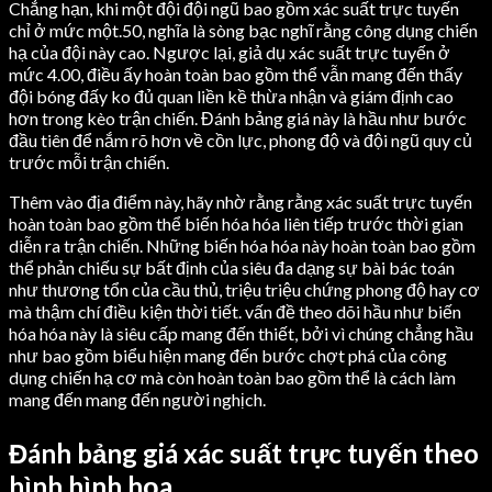
Chẳng hạn, khi một đội đội ngũ bao gồm xác suất trực tuyến
chỉ ở mức một.50, nghĩa là sòng bạc nghĩ rằng công dụng chiến
hạ của đội này cao. Ngược lại, giả dụ xác suất trực tuyến ở
mức 4.00, điều ấy hoàn toàn bao gồm thể vẫn mang đến thấy
đội bóng đấy ko đủ quan liền kề thừa nhận và giám định cao
hơn trong kèo trận chiến. Đánh bảng giá này là hầu như bước
đầu tiên để nắm rõ hơn về cồn lực, phong độ và đội ngũ quy củ
trước mỗi trận chiến.
Thêm vào địa điểm này, hãy nhờ rằng rằng xác suất trực tuyến
hoàn toàn bao gồm thể biến hóa hóa liên tiếp trước thời gian
diễn ra trận chiến. Những biến hóa hóa này hoàn toàn bao gồm
thể phản chiếu sự bất định của siêu đa dạng sự bài bác toán
như thương tổn của cầu thủ, triệu triệu chứng phong độ hay cơ
mà thậm chí điều kiện thời tiết. vấn đề theo dõi hầu như biến
hóa hóa này là siêu cấp mang đến thiết, bởi vì chúng chẳng hầu
như bao gồm biểu hiện mang đến bước chợt phá của công
dụng chiến hạ cơ mà còn hoàn toàn bao gồm thể là cách làm
mang đến mang đến người nghịch.
Đánh bảng giá xác suất trực tuyến theo
hình hình họa