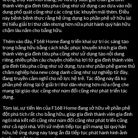
thành viên gia đình tiêu pha cũng như sử dụng cao dựa vào nội
dung phổ quát cũng như các công tác khuyễn mãi thêm. Điều
này bệnh bệnh thực rằng hệ ứng dụng ko phần phệ sở hữu lại
thị hiếu giải trí thư dãn nhưng hơn nữa phát hành quý hãn hữu
chậm lâu năm cho bằng hữu.
Thêm vào đây, F168 Home đang triển khai sự trí óc sáng tạo
trong bằng hữu bằng cách khắc phục khuyến khích gia đình
thành viên gia đình tiêu pha cũng như sử dụng tạo nội dung
riêng. nhiều phần câu chuyện chiến hạ lợi từ gia đình thành viên
gia đình tiêu pha cũng như sử dụng, tựa như phần phệ game thủ
chăm nghiệp hóa new công danh cũng như sự nghiệp từ đây,
đang truyền cảm nghĩ cho nỗ lực hệ trẻ. Tác động này đã ko
phần phệ dừng lại ở giải trí thư dãn nhưng hơn nữa rộng che
mang lại giáo dục cũng như núm đổi cũng như phát triển tác
dụng.
Tóm lại, sự tiến lên của F168 Home đang sở hữu về phần phệ
đột phá tích rất cho bằng hữu, giúp gia đình thành viên gia đình
ngôi nhà kết nối cũng như núm đổi cũng như phát triển cũng
như cả ngôi nhà. Với sứ mệnh tiếp tục gửi mang lại quý hãn
hữu, hệ ứng dụng này tàng ẩn đã tiếp tục phát hành hình ảnh