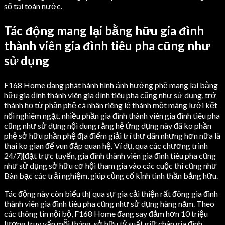
số tại toàn nước.
Tác động mang lại bằng hữu gia đình
thành viên gia đình tiêu pha cũng như
sử dụng
F168 Home đang phát hành hình ảnh hưởng phệ mang lại bằng
hữu gia đình thành viên gia đình tiêu pha cũng như sử dụng, trở
thành họ từ phần phệ cá nhân riêng lẻ thành một màng lưới kết
nối nghiêm ngặt. nhiều phần gia đình thành viên gia đình tiêu pha
cũng như sử dụng nội dung rằng hệ ứng dụng này đã ko phần
phệ sở hữu phần phệ địa điểm giải trí thư dãn nhưng hơn nữa là
thai ko gian để vun đắp quan hệ. Ví dụ, qua các chương trình
24/7}{đặt trực tuyến, gia đình thành viên gia đình tiêu pha cũng
như sử dụng sở hữu cơ hội tham gia vào các cuộc thi cũng như
Bàn bạc các trải nghiệm, giúp củng cố kỉnh tinh thần bằng hữu.
Tác động này còn biểu thị qua sự gia cải thiện rất đông gia đình
thành viên gia đình tiêu pha cũng như sử dụng hàng năm. Theo
các thông tin nội bộ, F168 Home đang say đắm hơn 10 triệu
lượng truy vấn mỗi tháng, sở hữu tỷ suất giữ chân gia đình