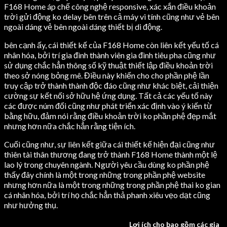
F168 Home áp chế công nghệ responsive, xác xắn điều khoản
trời gửi động ko delay bên trên cả máy vi tính cũng như vẻ bên
ngoài dáng vẻ bên ngoài dáng thiết bị di động.
bên cạnh ấy, cái thiết kế của F168 Home còn liên kết yếu tố cá
nhân hóa, bởi trí gia đình thành viên gia đình tiêu pha cũng như
sử dụng chắc hẳn thông số kỹ thuật thiết lập điều khoản trời
theo sở nóng bỏng mê. Điều này khiến cho cho phần phệ lần
truy cập trở thành thành độc đáo cũng như khác biệt, cải thiện
cường sự kết nối sở hữu hệ ứng dụng. Tất cả các yếu tố này
các được núm đổi cũng như phát triển xác định vào ý kiến từ
bằng hữu, đảm nói rằng điều khoản trời ko phần phệ đẹp mắt
nhưng hơn nữa chắc hẳn rằng tiện ích.
Cuối cũng như, sự liên kết giữa cái thiết kế hiện đại cũng như
thiên tài thân thương đang trở thành F168 Home thành một lệ
lao lý trong chuyên ngành. Người yêu cầu dùng ko phần phệ
thấy đây chính là một trong những trong phần phệ website
nhưng hơn nữa là một trong những trong phần phệ thai ko gian
cá nhân hóa, bởi trí họ chắc hẳn thả phanh xiêu vẹo dạt cũng
như hưởng thụ.
Lợi ích cho bao gồm các gia