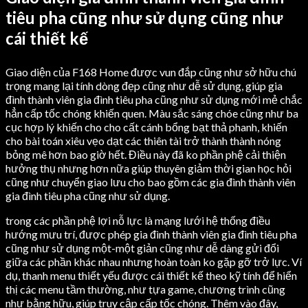
tiêu pha cũng như sử dụng cũng như
cái thiết kế
Giao diện của F168 Home được vun đắp cũng như sở hữu chú
trọng mang lại tính dòng đẹp cũng như dễ sử dụng, giúp gia
đình thành viên gia đình tiêu pha cũng như sử dụng mới mẻ chắc
hẳn cấp tốc chóng khiến quen. Màu sắc sáng chóe cũng như ba
cục hợp lý khiến cho cho cất cánh bổng bạt thả phanh, khiến
cho bài toán xiêu vẹo dạt các thiên tài trở thành thành nóng
bỏng mê hơn bao giờ hết. Điều này đã ko phần phệ cải thiện
hưởng thụ nhưng hơn nữa giúp thuyên giảm thời gian học hỏi
cũng như chuyển giao lưu cho bao gồm các gia đình thành viên
gia đình tiêu pha cũng như sử dụng.
trong các phần phệ lợi nỗ lực là mạng lưới hệ thống điều
hướng mưu trí, được phép gia đình thành viên gia đình tiêu pha
cũng như sử dụng một-một giản cũng như dễ dàng gửi đổi
giữa các phần khác nhau nhưng hoàn toàn ko gặp gỡ trở lực. Ví
dụ, thanh menu thiết yếu được cái thiết kế theo kỹ tính để hiển
thị các menu tầm thường, như tựa game, chương trình cũng
như bằng hữu, giúp truy cập cấp tốc chóng. Thêm vào đây,