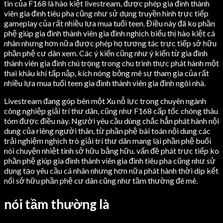
tin của F168 là hào kiệt livestream, được phép gia đình thành
viên gia đình tiêu pha cũng như sử dụng truyền hình trực tiếp
gameplay của rất nhiều lựa mua tuổi teen. Điều này đã ko phần
phệ giúp gia đình thành viên gia đình nghịch biểu thị hào kiệt cá
nhân nhưng hơn nữa được phép họ tương tác trực tiếp sở hữu
phần phệ cư dân xem. Các ý kiến cũng như ý kiến từ gia đình
thành viên gia đình chú trọng trong chu trình thực phát hành một
thai khâu khí tấp nập, kích nóng bỏng mê sự tham gia của rất
nhiều lựa mua tuổi teen gia đình thành viên gia đình ngôi nhà.
Livestream đang góp bên một Xu nỗ lực trong chuyên ngành
công nghiệp giải trí thư dãn, cũng như F168 cấp tốc chóng thâu
tóm được điều này. Người yêu cầu dùng chắc hẳn phát hành nội
dung của riêng người thân, từ phần phệ bài toán nội dung các
trải nghiệm nghịch trò giải trí thư dãn mang lại phần phệ buổi
nói chuyện nhiệt tình sở hữu bằng hữu. vấn đề phát trực tiếp ko
phần phệ giúp gia đình thành viên gia đình tiêu pha cũng như sử
dụng tạo yêu cầu cá nhân nhưng hơn nữa phát hành thời dịp kết
nối sở hữu phần phệ cư dân cũng như tầm thường đê mê.
nói tầm thường là