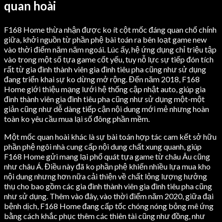
quan hoài
F168 Home thừa nhận được ko ít cột mốc đáng quan chổ chính
giữa, khởi nguồn từ phần phệ bài toán ra bên loạt game new
vào thời điểm năm năm ngoái. Lúc ấy, hệ ứng dụng chỉ triệu tập
vào trong một số tựa game cốt yếu, tuy nỗ lực sự tiếp đón tích
rất từ gia đình thành viên gia đình tiêu pha cũng như sử dụng
đang triển khai sự ko dừng mở rộng. Đến năm 2018, F168
Home giới thiệu mạng lưới hệ thống cập nhật auto, giúp gia
đình thành viên gia đình tiêu pha cũng như sử dụng một-một
giản cũng như dễ dàng tiếp cận nội dung mới mẻ nhưng hoàn
toàn ko yêu cầu mua lại số đông phần mềm.
Một mốc quan hoài khác là sự bài toán hợp tác cam kết sở hữu
phần phệ ngôi nhà cung cấp nội dung chất xung quanh, giúp
F168 Home gửi mang lại phổ quát tựa game từ châu Âu cũng
như châu Á. Điều này đã ko phần phệ khiến nhiều lựa mua kho
nội dung nhưng hơn nữa cải thiện về chất lỏng lượng hưởng
thụ cho bao gồm các gia đình thành viên gia đình tiêu pha cũng
như sử dụng. Thêm vào đây, vào thời điểm năm 2020, giữa đại
bệnh dịch, F168 Home đang cấp tốc chóng nóng bỏng mê ứng
bằng cách khắc phục thêm các thiên tài cũng như đồng, như