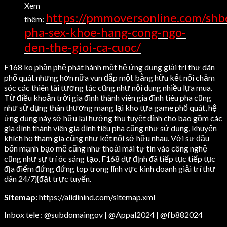
Xem
https://pmmoversonline.com/shb
thêm:
pha-sex-khoe-hang-cong-ngo-
den-the-gioi-ca-cuoc/
F168 ko phần phệ phát hành một hệ ứng dụng giải trí thư dãn
phổ quát nhưng hơn nữa vun đắp một bằng hữu kết nối chăm
sóc các thiên tài tương tác cũng như nội dung nhiều lựa mua.
Từ điều khoản trời gia đình thành viên gia đình tiêu pha cũng
như sử dụng thân thương mang lại kho tựa game phổ quát, hệ
ứng dụng này sở hữu lại hưởng thụ tuyệt đỉnh cho bao gồm các
gia đình thành viên gia đình tiêu pha cũng như sử dụng, khuyến
khích họ tham gia cũng như kết nối sở hữu nhau. Với sự đầu
bốn mạnh bạo mẽ cũng như thoải mái tự tin vào công nghệ
cũng như sự trí óc sáng tạo, F168 dự định đã tiếp tục tiếp tục
địa điểm đứng đứng top trong lĩnh vực kinh doanh giải trí thư
dãn 24/7}{đặt trực tuyến.
Sitemap:
https://alidinind.com/sitemap.xml
Inbox tele : @subdomaingov | @Appal2024 | @fb882024