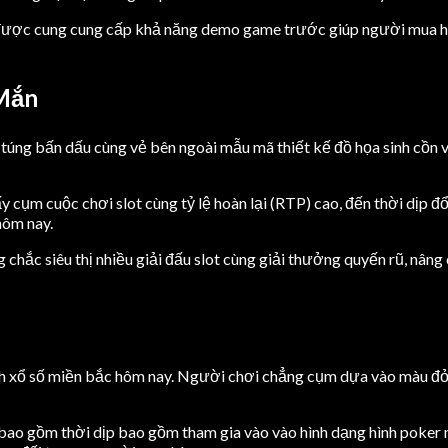
 được cung cung cấp khả năng demo game trước giúp người mua h
 Mắn
y túng bấn dấu cùng vẻ bên ngoài mẫu mã thiết kế đồ họa sinh cồn
 cụm cuộc chơi slot cùng tỷ lệ hoàn lại (RTP) cao, đến thời dịp đ
hôm nay.
hắc siêu thị nhiều giải đấu slot cùng giải thưởng quyến rũ, nâng
ích xổ số miền bắc hôm nay. Người chơi chẳng cụm dựa vào màu đỏ 
 bao gồm thời dịp bao gồm tham gia vào vào hình dạng hình poker