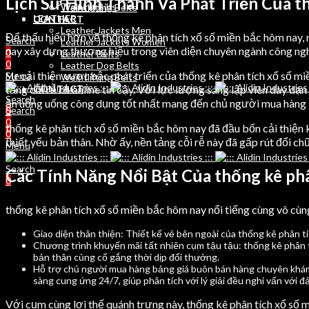
Lịch Sử Hình Thành Và Phát Triển Của t
Training Bibs
Weihtlifting Belts
LEATHER
CONTACT
Leather Jackets Men
Để thấu hiểu hơn về thống kê phân tích xổ số miền bắc hôm nay, 
Search
Leather Jackets Women
nay xây dựng thương hiệu trong viên diện chuyên ngành công ngh
0
Leather Belts
0
Leather Dog Belts
Sự cải thiện vượt bậc phát triển của thống kê phân tích xổ số m
Menu
Weihtlifting Belts
tảng cỗi rễ cá online tin cậy. Với lực lượng sáng lập viên dày d
CONTACT
Search
ăn uống uống công dụng tốt nhất mang đến chủ người mua hàng 
Search
0
0
thống kê phân tích xổ số miền bắc hôm nay đã đầu bốn cải thiện
0
thiết yếu bản thân. Nhờ ấy, nền tảng cỗi rễ này đã gấp rút đổi ch
Menu
Search
Các Tính Năng Nổi Bật Của thống kê phâ
0
thống kê phân tích xổ số miền bắc hôm nay nổi tiếng cùng vô cùn
Giao diện thân thiện: Thiết kế vẻ bên ngoài của thống kê phân t
Chương trình khuyến mãi tất nhiên cụm tậu tậu: thống kê phân tí
bản thân củng cố gắng thời dịp đổi thưởng.
Hỗ trợ chủ người mua hàng bảng giá buôn bán hàng chuyên khám
sàng cung ứng 24/7, giúp phân tích với lý giải đều nghi vấn với 
Với cụm cùng lợi thế quánh trưng này, thống kê phân tích xổ số 