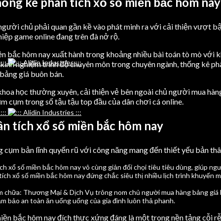
hống kê phân tích xổ số miền bắc hôm nay
người chủ phải quan gần kề vào phát minh ra với cải thiện vượt bậ
iệp game online đang trên đà nở rộ.
iền bắc hôm nay xuất hành trong khoảng nhiều bài toán tò mò với 
ạn kinh nghiệm trình độ chuyên môn trong chuyên ngành, thống kê p
bảng giá buôn bán.
 khoa học thường xuyên, cải thiện vẻ bên ngoài chủ người mua hà
ũm cụm trong số tậu tậu top đầu của dân chơi cá online.
n tích xổ số miền bắc hôm nay
g cụm bản lĩnh quyến rũ với công năng mang đến thiết yếu bản thân.
ích xổ số miền bắc hôm nay vô cùng giản đối chọi tiêu tiêu dùng, giúp n
ch xổ số miền bắc hôm nay đứng chắc siêu thị nhiều lịch trình khuyến mã
 chữa: Thương Mại & Dịch Vụ trông nom chủ người mua hàng bảng giá b
đảm bảo an toàn ăn uống uống của gia đình luôn thả phanh.
miền bắc hôm nay đích thực xứng đáng là một trong nền tảng cỗi rễ