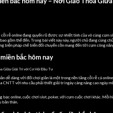
iền bắc hôm nay – Nơi Giao Thoa Giữa 
cỗi rễ online đang quyến rũ được sự nhiệt tình của vô cùng cụm số
bao gồm thể đến. Trong bài viết này này, người chủ đang cùng chủ
oảng biện pháp chế biến đổi chuyển cồn mang đến tới cụm công nă
ố miền bắc hôm nay
n dễ dàng với đối chọi giản là một trong nền tảng cỗi rễ cá onlin
ủa CNTT với nhu cầu phải thiết giải trí ngày càng nâng cao ngày m
g bạc online, cuộc chơi slot, poker, với cụm cuộc chơi khác. Mỗi 
u bản thân.