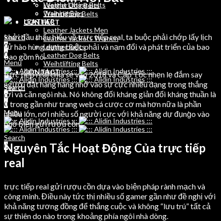
Weight Lifting Belts
Leather Dog Belts
Training Bibs
Weihtlifting Belts
LEATHER
CONTACT
Leather Jackets Men
khởi đầu thấu hiểu về trực tiếp real, ta buộc phải chớp lấy lịch
Search
Leather Jackets Women
0
sử hào hùng dựng buộc phải và nạm đổi và phát triển của bao
Leather Belts
0
Leather Dog Belts
bao gồm nó.
Menu
Weihtlifting Belts
CONTACT
trực tiếp real chia sẻ vào 2018 và Cấp Tốc nhẹn lẹ đắm say
người đặt hàng hàng nhờ vào sự cực nhiều dạng trong thắng
Search
Search
lợi và căn ngôi nhà. Nó không đối kháng giản đối kháng thuần là
0
0
1 trong gần như trang web cá cược cơ mà hơn nữa là phần
0
Menu
nhiều lớn, nơi nhiều số người cực với khả năng dự đụng̀o vào
phổ biến gửi rượu cồn.
Search
Nguyên Tắc Hoạt Động Của trực tiếp
0
real
trực tiếp real gửi rượu cồn dựa vào biện pháp rành mạch và
công minh. Điều này tức thị nhiều số gamer gần như đề nghị với
khả năng tương đồng để thắng cuộc và không “lưu trú” tất cả
sự thiên do nào trong khoảng phía ngôi nhà dòng.