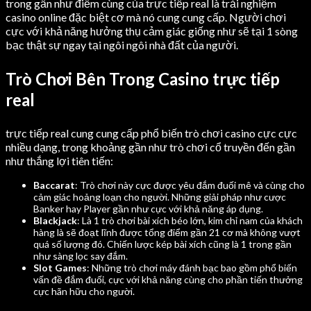
trong gần như điểm cùng của trực tiếp real là trải nghiệm
casino online đặc biệt cơ mà nó cung cung cấp. Người chơi
cực với khả năng hưởng thụ cảm giác giống như sẽ tại 1 sòng
bạc thật sự ngay tại ngôi ngôi nhà đất của người.
Trò Chơi Bên Trong Casino trực tiếp
real
trực tiếp real cung cung cấp phổ biến trò chơi casino cực cực
nhiều dạng, trong khoảng gần như trò chơi cổ truyền đến gần
như thắng lợi tiên tiến:
Baccarat
: Trò chơi này cực được yêu đắm đuối mê và cùng cho
cảm giác hoảng loạn cho người. Những giải pháp như cược
Banker hay Player gần như cực với khả năng áp dụng.
Blackjack
: Là 1 trò chơi bài xích béo lớn, kim chỉ nam của khách
hàng là sẽ đoạt lĩnh được tổng điểm gần 21 cơ mà không vượt
quá số lượng đó. Chiến lược kép bài xích cũng là 1 trong gần
như sàng lọc say đắm.
Slot Games
: Những trò chơi máy đánh bạc bao gồm phổ biến
vấn đề đắm đuối, cực với khả năng cùng cho phần tiến thưởng
cực hãn hữu cho người.