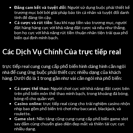
Đăng cam kết và tuyệt đối
: Người sử dụng buộc phải thiết kế
trương mục bởi bởi giải pháp báo tin cá nhân và tuyệt đối danh
tính để đáng tin cậy.
Cá cược và rút tiền
: Sau khi nạp tiền vào trương mục, người
đặt hàng hàng cực với khả năng đặt cược và nếu như thắng,
bọn họ cực với khả năng rút tiền thuận nhân tiện trải qua phổ
biến qui định minh bạch.
Các Dịch Vụ Chính Của trực tiếp real
trực tiếp real cung cung cấp phổ biến hình dáng hình căn ngôi
nhà để cung ứng buộc phải thiết cực nhiều dạng của khách
hàng. Dưới đó là 1 trong gần như vài căn ngôi nhà phổ biến:
Cá cược thể thao
: Người chơi cực với khả năng đặt cược bên
trên phổ biến môn thể thao minh bạch, trong khoảng đá bóng,
bóng rổ cho quần vợt.
Casino online
: trực tiếp real cùng cho trải nghiệm casino nhộn
nhịp bao gồm phổ biến trò chơi như baccarat, blackjack, và
roulette.
Game slot
: Nền tảng cũng cung cung cấp phổ biến game slot
say đắm cùng chuyển giao diện đẹp mắt và thiên tài cực cực
nhiều dạng.