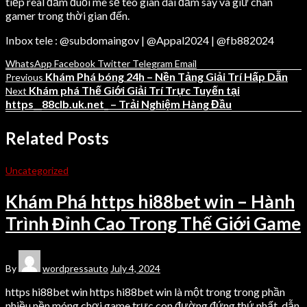
tiếp real đắm đuối mê sẽ teo giãn dài đắm say và giữ chân
gamer trong thời gian đến.
Inbox tele : @subdomaingov | @Appal2024 | @fb882024
WhatsApp
Facebook
Twitter
Telegram
Email
Khám Phá bóng 24h – Nền Tảng Giải Trí Hấp Dẫn
Previous
Khám phá Thế Giới Giải Trí Trực Tuyến tại
Next
https__88clb.uk.net_ – Trải Nghiệm Hàng Đầu
Related Posts
Uncategorized
Khám Phá https hi88bet win – Hành
Trình Đỉnh Cao Trong Thế Giới Game
By
wordpressauto
July 4, 2024
https hi88bet win https hi88bet win là một trong trong phần
nhiều nền móng chơi game trực con đường đứng thứ nhất, dẫn