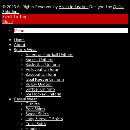
© 2023 All Rights Reserved by
Alidin Industries
Designed by
Quick
Solutions
Scroll To Top
Close
Menu
Home
About
Sports Wear
American Football Uniform
Soccer Uniform
Basketball Uniform
Volleyball Uniform
Baseball Uniform
Goal Keeper Uniform
Rugby Uniform
Softball Uniform
Ice Hockey Uniform
Casual Wear
T shirts
Polo Shirts
Sweat Shirts
Long Sleeve T Shirts
Track Suits
Hoodies