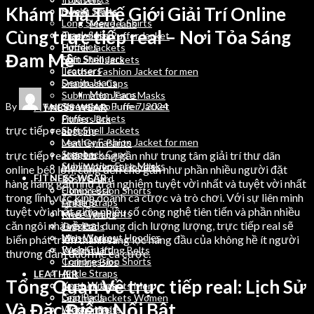
Khám Phá Thế Giới Giải Trí Online
Sweat Shirts
Denim Jeans
Long Sleeve T Shirts
Men Jeans
Cùng trực tiếp real – Nơi Tỏa Sáng
Track Suits
Sleeveless Puffer Jacket
Hoodies
Puffer Jackets
Đam Mê
Men Stringers
Soft Shell Jackets
Trousers
Leather Fashion Jacket for men
Denim Jeans
Snapback Caps
Men Jeans
Sublimation Face Masks
By
wordpressauto
June 7, 2024
Sleeveless Puffer Jacket
FITNESS WEAR
Puffer Jackets
Fitness Bra
trực tiếp real
Soft Shell Jackets
Legging
Leather Fashion Jacket for men
Men Gym Pants
Snapback Caps
trực tiếp real là 1 trong gần như trung tâm giải trí thư dãn
Joggers
Sublimation Face Masks
Men Workout Hoodies
online béo lớn, cùng đến cho gần như phần nhiều người đặt
FITNESS WEAR
Rush Guard
hàng hàng gần như trải nghiệm tuyệt vời nhất và tuyệt vời nhất
Fitness Bra
Compression Shorts
trong lĩnh vực kinh doanh cá cược và trò chơi. Với sự liên minh
Legging
Ankle Straps
tuyệt vời nhất giữa nhiều số công nghệ tiên tiến và phần nhiều
Men Gym Pants
Knee Wraps
căn ngôi nhà về loại dung dịch lượng lượng, trực tiếp real sẽ
Joggers
Grip Pads
Men Workout Hoodies
Wrist Straps
biến phát triển thành sàng lọc hàng đầu của không hề ít người
Rush Guard
Weight Lifting Belts
thương đắm đuối mê cá cược.
Compression Shorts
Training Bibs
Ankle Straps
LEATHER
Tổng Quan Về trực tiếp real: Lịch Sử
Knee Wraps
Leather Jackets Men
Grip Pads
Leather Jackets Women
Và Đặc Điểm Nổi Bật
Wrist Straps
Leather Belts