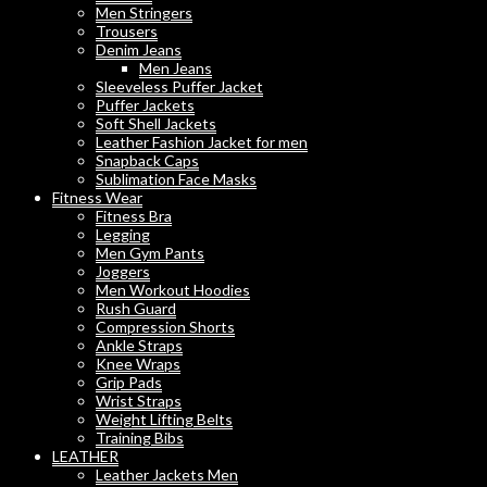
Men Stringers
Trousers
Denim Jeans
Men Jeans
Sleeveless Puffer Jacket
Puffer Jackets
Soft Shell Jackets
Leather Fashion Jacket for men
Snapback Caps
Sublimation Face Masks
Fitness Wear
Fitness Bra
Legging
Men Gym Pants
Joggers
Men Workout Hoodies
Rush Guard
Compression Shorts
Ankle Straps
Knee Wraps
Grip Pads
Wrist Straps
Weight Lifting Belts
Training Bibs
LEATHER
Leather Jackets Men