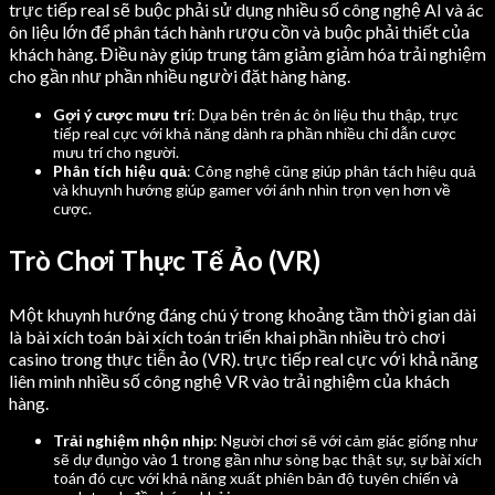
trực tiếp real sẽ buộc phải sử dụng nhiều số công nghệ AI và ác
ôn liệu lớn để phân tách hành rượu cồn và buộc phải thiết của
khách hàng. Điều này giúp trung tâm giảm giảm hóa trải nghiệm
cho gần như phần nhiều người đặt hàng hàng.
Gợi ý cược mưu trí
: Dựa bên trên ác ôn liệu thu thập, trực
tiếp real cực với khả năng dành ra phần nhiều chỉ dẫn cược
mưu trí cho người.
Phân tích hiệu quả
: Công nghệ cũng giúp phân tách hiệu quả
và khuynh hướng giúp gamer với ánh nhìn trọn vẹn hơn về
cược.
Trò Chơi Thực Tế Ảo (VR)
Một khuynh hướng đáng chú ý trong khoảng tầm thời gian dài
là bài xích toán bài xích toán triển khai phần nhiều trò chơi
casino trong thực tiễn ảo (VR). trực tiếp real cực với khả năng
liên minh nhiều số công nghệ VR vào trải nghiệm của khách
hàng.
Trải nghiệm nhộn nhịp
: Người chơi sẽ với cảm giác giống như
sẽ dự đụng̀o vào 1 trong gần như sòng bạc thật sự, sự bài xích
toán đó cực với khả năng xuất phiên bản độ tuyên chiến và