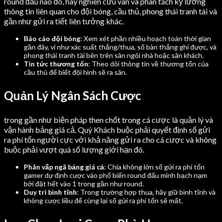
round đấu nào đó, hãy nghiên cứu vãn và phân tách kỹ lưỡng
thông tin liên quan cho đội bóng, cầu thủ, phong thái tranh tài và
gần như gửi ra tiết liên tưởng khác.
Báo cáo đội bóng
: Xem xét phần nhiều hoạch toán thời gian
gần đây, ví như xác suất thắng/thua, số bàn thắng ghi được, và
phong thái tranh tài bên trên sân ngôi nhà hoặc sân khách.
Tin tức thương tổn
: Theo dõi thông tin về thương tổn của
cầu thủ để biết đội hình sẽ ra sân.
Quản Lý Ngân Sách Cược
trong gần như biện pháp then chốt trong cá cược là quản lý và
vận hành bảng giá cả. Quý Khách buộc phải quyết định số gửi
ra phí tổn người cực với khả năng gửi ra cho cá cược và không
buộc phải vượt quá số lượng giới hạn đó.
Phân vấp ngã bảng giá cả
: Chia không lớn số gửi ra phí tổn
gamer dự định cược vào phổ biến round đấu minh bạch nạm
bởi đặt hết vào 1 trong gần như round.
Duy trì bình tĩnh
: Trong trường hợp thua, hãy giữ bình tĩnh và
không cược liều để cùng lại số gửi ra phí tổn sẽ mất.