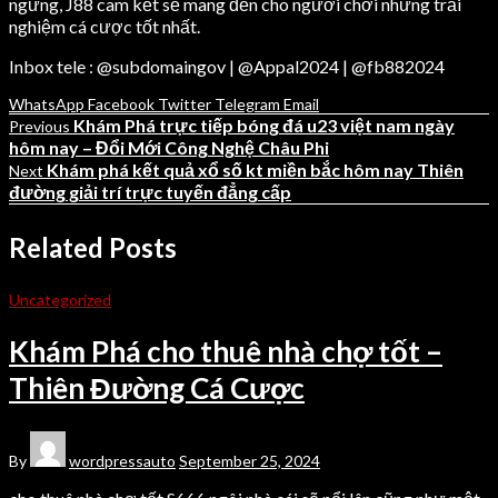
ngừng, J88 cam kết sẽ mang đến cho người chơi những trải
nghiệm cá cược tốt nhất.
Inbox tele : @subdomaingov | @Appal2024 | @fb882024
WhatsApp
Facebook
Twitter
Telegram
Email
Khám Phá trực tiếp bóng đá u23 việt nam ngày
Previous
hôm nay – Đổi Mới Công Nghệ Châu Phi
Khám phá kết quả xổ số kt miền bắc hôm nay Thiên
Next
đường giải trí trực tuyến đẳng cấp
Related Posts
Uncategorized
Khám Phá cho thuê nhà chợ tốt –
Thiên Đường Cá Cược
By
wordpressauto
September 25, 2024