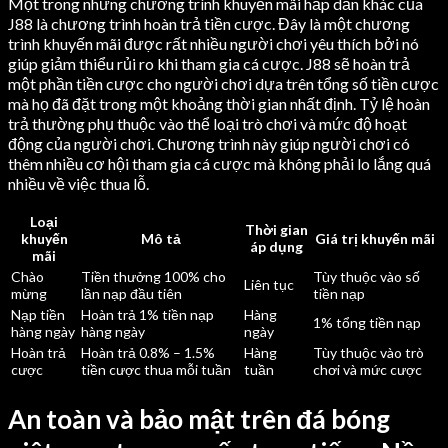
Một trong những chương trình khuyến mãi hấp dẫn khác của
J88 là chương trình hoàn trả tiền cược. Đây là một chương
trình khuyến mãi được rất nhiều người chơi yêu thích bởi nó
giúp giảm thiểu rủi ro khi tham gia cá cược. J88 sẽ hoàn trả
một phần tiền cược cho người chơi dựa trên tổng số tiền cược
mà họ đã đặt trong một khoảng thời gian nhất định. Tỷ lệ hoàn
trả thường phụ thuộc vào thể loại trò chơi và mức độ hoạt
động của người chơi. Chương trình này giúp người chơi có
thêm nhiều cơ hội tham gia cá cược mà không phải lo lắng quá
nhiều về việc thua lỗ.
Loại
Thời gian
khuyến
Mô tả
Giá trị khuyến mãi
áp dụng
mãi
Chào
Tiền thưởng 100% cho
Tùy thuộc vào số
Liên tục
mừng
lần nạp đầu tiên
tiền nạp
Nạp tiền
Hoàn trả 1% tiền nạp
Hàng
1% tổng tiền nạp
hàng ngày
hàng ngày
ngày
Hoàn trả
Hoàn trả 0.8% – 1.5%
Hàng
Tùy thuộc vào trò
cược
tiền cược thua mỗi tuần
tuần
chơi và mức cược
An toàn và bảo mật trên đá bóng