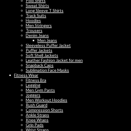
Polo Shirts
Sweat Shirts
Long Sleeve T Shirts
Track Suits
Hoodies
Men Stringers
Trousers
Denim Jeans
Men Jeans
Sleeveless Puffer Jacket
Puffer Jackets
Soft Shell Jackets
Leather Fashion Jacket for men
Snapback Caps
Sublimation Face Masks
Fitness Wear
Fitness Bra
Legging
Men Gym Pants
Joggers
Men Workout Hoodies
Rush Guard
Compression Shorts
Ankle Straps
Knee Wraps
Grip Pads
Wrist Straps