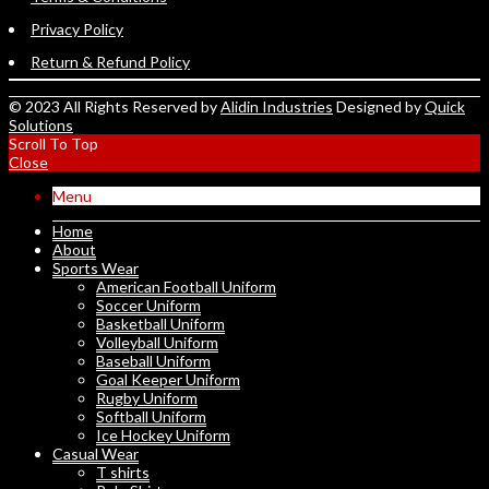
Privacy Policy
Return & Refund Policy
© 2023 All Rights Reserved by
Alidin Industries
Designed by
Quick
Solutions
Scroll To Top
Close
Menu
Home
About
Sports Wear
American Football Uniform
Soccer Uniform
Basketball Uniform
Volleyball Uniform
Baseball Uniform
Goal Keeper Uniform
Rugby Uniform
Softball Uniform
Ice Hockey Uniform
Casual Wear
T shirts