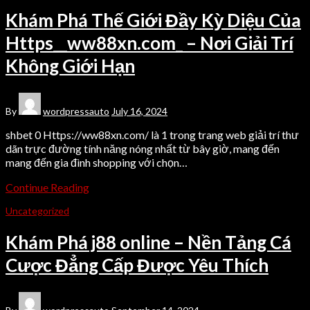
Khám Phá Thế Giới Đầy Kỳ Diệu Của
Https__ww88xn.com_ – Nơi Giải Trí
Không Giới Hạn
By
wordpressauto
July 16, 2024
shbet 0 Https://ww88xn.com/ là 1 trong trang web giải trí thư
dãn trực đường tính năng nóng nhất từ bây giờ, mang đến
mang đến gia đình shopping với chọn…
Continue Reading
Uncategorized
Khám Phá j88 online – Nền Tảng Cá
Cược Đẳng Cấp Được Yêu Thích