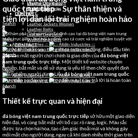
Weight Lifting Belts
Leather Dog Belts
quốc trực tiếp – Sự thân thiện và
Training Bibs
Weihtlifting Belts
LEATHER
CONTACT
tiện lợi dẫn lối trải nghiệm hoàn hảo
Leather Jackets Men
Search
Leather Jackets Women
0
Leather Belts
0
Leather Dog Belts
Menu
Weihtlifting Belts
CONTACT
Trước khi bước vào thế giới cá cược sôi động, điều đầu tiên
Search
Search
đập vào mắt người chơi chính là giao diện của
đá bóng việt
0
0
nam trung quốc trực tiếp
. Một thiết kế website chuyên
0
nghiệp, bắt mắt và dễ sử dụng là yếu tố then chốt quyết định
Menu
trải nghiệm người dùng. Liệu
đá bóng việt nam trung quốc
trực tiếp
có đáp ứng được điều này? Câu trả lời là hoàn toàn
có.
Search
0
Thiết kế trực quan và hiện đại
đá bóng việt nam trung quốc trực tiếp
sở hữu một giao diện
hiện đại, vô cùng bắt mắt với bố cục rõ ràng, logic. Màu sắc
được lựa chọn hài hòa, tạo cảm giác thoải mái và không gây
mỏi mắt cho người dùng, ngay cả khi dành nhiều thời gian trên