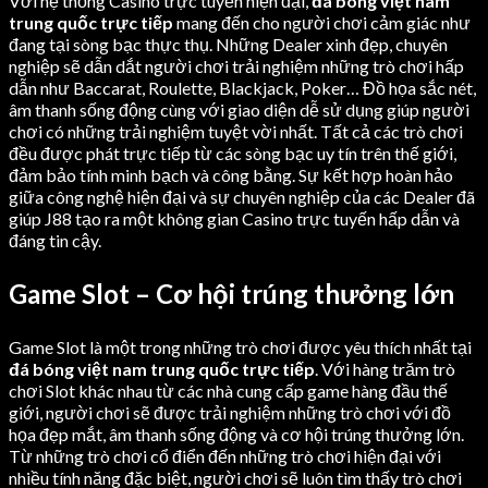
Với hệ thống Casino trực tuyến hiện đại,
đá bóng việt nam
trung quốc trực tiếp
mang đến cho người chơi cảm giác như
đang tại sòng bạc thực thụ. Những Dealer xinh đẹp, chuyên
nghiệp sẽ dẫn dắt người chơi trải nghiệm những trò chơi hấp
dẫn như Baccarat, Roulette, Blackjack, Poker… Đồ họa sắc nét,
âm thanh sống động cùng với giao diện dễ sử dụng giúp người
chơi có những trải nghiệm tuyệt vời nhất. Tất cả các trò chơi
đều được phát trực tiếp từ các sòng bạc uy tín trên thế giới,
đảm bảo tính minh bạch và công bằng. Sự kết hợp hoàn hảo
giữa công nghệ hiện đại và sự chuyên nghiệp của các Dealer đã
giúp J88 tạo ra một không gian Casino trực tuyến hấp dẫn và
đáng tin cậy.
Game Slot – Cơ hội trúng thưởng lớn
Game Slot là một trong những trò chơi được yêu thích nhất tại
đá bóng việt nam trung quốc trực tiếp
. Với hàng trăm trò
chơi Slot khác nhau từ các nhà cung cấp game hàng đầu thế
giới, người chơi sẽ được trải nghiệm những trò chơi với đồ
họa đẹp mắt, âm thanh sống động và cơ hội trúng thưởng lớn.
Từ những trò chơi cổ điển đến những trò chơi hiện đại với
nhiều tính năng đặc biệt, người chơi sẽ luôn tìm thấy trò chơi