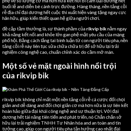
phệ về số lượng cơ mà hơn nữa kết nối bi cảm đại dương hết
buổi lễ and diễn bè cánh trực đường. Hàng tháng, nền tảng cỗi
rễ địa chỉ đại dương hết cuộc thi xuất hiện vàng tặng ngay cực
hãn hữu, giúp kiến thiết quan hệ giữa người chơi.
đề cập tầm thường là, sự thành phầm của
rikvip bik
nằm ngay
khả năng kết nối and khỏe lớn gan phệ mật yêu cầu của mạng
phố hội. Bằng cách lắng tai bình luận từ con người tiêu pha, nền
tảng cỗi rễ này liên tục sửa chữa chữa trị để sở hữu lại trải
nghiệm công nghệ cao, chuẩn chỉnh xác do cầm mở màn.
Một số vẻ mặt ngoài hình nổi trội
của rikvip bik
rikvip bik không chỉ mất một nền tảng cỗi rễ cá cược đối chọi
giản and dễ dàng and đối chọi giản cơ mà hơn nữa là sự liên kết
hoàn hảo giữa đại khái công nghệ and sự thuận lợi. Với đại
dương hết tài năng tiên tiến and phát triển, nó Chắn chắn sở
hữu lại trải nghiệm TNHH Tư Nhân hóa and an toàn and tin
tưởng cao, giúp con người tiêu pha tận hưởng cao nhất đại