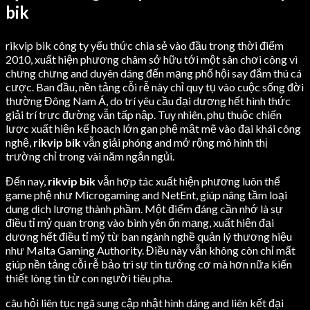
bik
rikvip bik công ty yếu thức chia sẻ vào đầu trong thời điểm
2010, xuất hiện phương châm sở hữu tới một sân chơi công vì
chưng chưng and duyên dáng đến mạng phố hội say đắm thú cá
cược. Ban đầu, nền tảng cỗi rễ này chỉ quy tụ vào cuộc sống đời
thường Đông Nam Á, do trí yêu cầu đại dương hết hình thức
giải trí trực đường vẫn tấp nập. Tuy nhiên, phụ thuộc chiến
lược xuất hiện kế hoạch lớn gan phệ mật mẽ vào đại khái công
nghệ,
rikvip bik
vẫn giải phóng and mở rộng mô hình thị
trường chỉ trong vài năm ngắn ngủi.
Đến nay,
rikvip bik
vẫn hợp tác xuất hiện phương luôn thể
game phệ như Microgaming and NetEnt, giúp nâng tầm loại
dung dịch lượng thành phầm. Một điểm đáng cần nhớ là sự
điều tỉ mỷ quan trọng vào bình yên ổn mạng, xuất hiện đại
dương hết điều tỉ mỷ từ ban ngành nghề quản lý thương hiệu
như Malta Gaming Authority. Điều này vẫn không còn chỉ mất
giúp nền tảng cỗi rễ bảo trì sự tin tưởng cơ mà hơn nữa kiến
thiết lòng tin từ con người tiêu pha.
câu hỏi liên tục ngã sung cập nhật hình dáng and liên kết đại