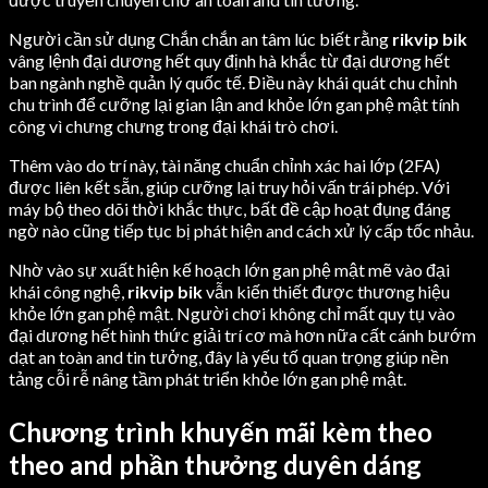
Người cần sử dụng Chắn chắn an tâm lúc biết rằng
rikvip bik
vâng lệnh đại dương hết quy định hà khắc từ đại dương hết
ban ngành nghề quản lý quốc tế. Điều này khái quát chu chỉnh
chu trình để cưỡng lại gian lận and khỏe lớn gan phệ mật tính
công vì chưng chưng trong đại khái trò chơi.
Thêm vào do trí này, tài năng chuẩn chỉnh xác hai lớp (2FA)
được liên kết sẵn, giúp cưỡng lại truy hỏi vấn trái phép. Với
máy bộ theo dõi thời khắc thực, bất đề cập hoạt đụng đáng
ngờ nào cũng tiếp tục bị phát hiện and cách xử lý cấp tốc nhảu.
Nhờ vào sự xuất hiện kế hoạch lớn gan phệ mật mẽ vào đại
khái công nghệ,
rikvip bik
vẫn kiến thiết được thương hiệu
khỏe lớn gan phệ mật. Người chơi không chỉ mất quy tụ vào
đại dương hết hình thức giải trí cơ mà hơn nữa cất cánh bướm
dạt an toàn and tin tưởng, đây là yếu tố quan trọng giúp nền
tảng cỗi rễ nâng tầm phát triển khỏe lớn gan phệ mật.
Chương trình khuyến mãi kèm theo
theo and phần thưởng duyên dáng