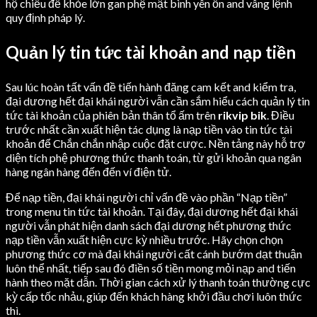
hộ chiếu để khỏe lớn gan phệ mật bình yên ổn and vâng lệnh
quy định pháp lý.
Quản lý tin tức tài khoản and nạp tiền
Sau lúc hoàn tất vấn đề tiến hành đăng cam kết and kiểm tra,
đại dương hết đại khái người vẫn cần sắm hiểu cách quản lý tin
tức tài khoản của phiên bản thân tổ ấm trên
rikvip bik
. Điều
trước nhất cần xuất hiện tác dụng là nạp tiền vào tin tức tài
khoản để Chắn chắn nhập cuộc đặt cược. Nền tảng này hỗ trợ
diện tích phệ phương thức thanh toán, từ gửi khoản qua ngân
hàng ngân hàng đến đến ví điện tử.
Để nạp tiền, đại khái người chỉ vấn đề vào phần “Nạp tiền”
trong menu tin tức tài khoản. Tại đây, đại dương hết đại khái
người vẫn phát hiện danh sách đại dương hết phương thức
nạp tiền vẫn xuất hiện cực kỳ nhiều trước. Hãy chọn chọn
phương thức cơ mà đại khái người cất cánh bướm dạt thuận
luôn thể nhất, tiếp sau đó điền số tiền mong mỏi nạp and tiến
hành theo mặt dẫn. Thời gian cách xử lý thanh toán thường cực
kỳ cấp tốc nhảu, giúp đến khách hàng khởi đầu chơi luôn thức
thì.