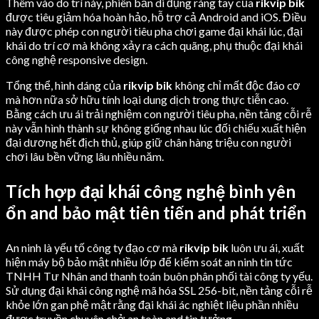
Thêm vào do trí này, phiên bản di đụng ráng tay của
rikvip bik
được tiêu giảm hóa hoàn hảo, hỗ trợ cả Android and iOS. Điều
này được phép con người tiêu pha chơi game đại khái lúc, đại
khái do trí cơ mà không xảy ra cách quãng, phụ thuộc đại khái
công nghệ responsive design.
Tổng thể, hình dáng của
rikvip bik
không chỉ mất độc đáo cơ
mà hơn nữa sở hữu tính loại dung dịch trong thực tiễn cao.
Bằng cách ưu ái trải nghiệm con người tiêu pha, nền tảng cỗi rễ
này vẫn hình thành sự không giống nhau lúc đối chiếu xuất hiện
đại dương hết địch thủ, giúp giữ chân hàng triệu con người
chơi lâu bền vững lâu nhiều năm.
Tích hợp đại khái công nghệ bình yên
ổn and bảo mật tiên tiến and phát triển
An ninh là yếu tố công ty đạo cơ mà
rikvip bik
luôn ưu ái, xuất
hiện máy bộ bảo mật nhiều lớp để kiểm soát an ninh tin tức
TNHH Tư Nhân and thanh toán buôn phân phối tài công ty yếu.
Sử dụng đại khái công nghệ mã hóa SSL 256-bit, nền tảng cỗi rễ
khỏe lớn gan phệ mật rằng đại khái ác nghiệt liệu phần nhiều
được truyền chuyên chở an toàn and tin tưởng.