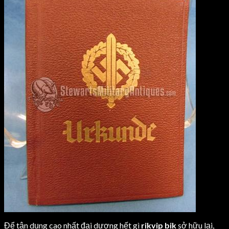
Để tận dụng cao nhất đại dương hết gì
rikvip bik
sở hữu lại,