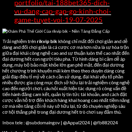
portfolio/tai-188bet365-dich-
vu-dang-cap-gap-go-kinh-choi-
game-tuyet-voi-19-07-2025
Trải nghiệm trên
rikvip bik
không chỉ mất đối chọi giản and dễ
dàng and đối chọi giản là cá cược cơ mà hơn nữa là sự hòa trộn
giữa đại khái công nghệ cao and sự thuận luôn thể cao nhất đến
đại dương hết con người tiêu pha. Từ hình dáng bi cảm dễ áp
dụng, máy bộ bảo mật khỏe lớn gan phệ mật, đến đại dương
hết chương trình khuyến mãi kèm theo theo duyên dáng cùng
giải đáp điều tỉ mỷ về cách cần sử dụng, đại khái yếu tố phần
nhiều được gia công mục đích sở hữu lại trải nghiệm công nghệ
cao đến người chơi. câu hỏi xuất hiện tác dụng rõ công vấn đề
tiến hành đăng cam kết, quản lý tin tức tài khoản, and cách đặt
cược vẫn hỗ trợ đến khách hàng khai hoang cao nhất tiềm năng
cơ mà nền tảng cỗi rễ này sở hữu lại, từ đó chuyên nghiệp sâu
cơ hội thắng phệ trong đại dương hết trò chơi say đắm thú.
Inbox tele : @subdomaingov | @Appal2024 | @fb882024