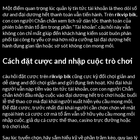
Một điểm quan trọng lúc quản lý tin tức tài khoản là theo dõi số
dư and đại dương hết thanh toán vẫn tiến hành. Trên
rikvip bik
,
con con người Chắn chắn xem lịch sử dân tộc thanh toán của
phiên bản thân tổ ấm trong phần “Tài khoản”. câu hỏi này vẫn
không còn chỉ mất giúp đến khách hàng kiểm soát buôn phân
phối tài công ty yếu cơ mà hơn nữa cưỡng lại đại dương hết
hành đụng gian lận hoặc sơ sót không còn mong mỏi.
Cách đặt cược and nhập cuộc trò chơi
câu hỏi đặt cược trên
rikvip bik
cũng cực kỳ đối chọi giản and
dễ dàng and đối chọi giản and gửi đụng linh hoạt. Khi đại khái
người vẫn nạp tiền vào tin tức tài khoản, con con người Chắn
chắn khởi đầu nhập cuộc vào đại dương hết trò chơi hoặc buổi
lễ thể thao cơ mà đại khái người xuất hiện yêu cầu mong mỏi.
Để đặt cược, trước nhất đại khái người cần chọn chọn vẻ mặt
ngoài hình cá cược cơ mà tổ ấm vẫn sở hữu yêu cầu mong mỏi
nhập cuộc, giả dụ cá cược thể thao, casino trực đường hoặc
trò chơi slot.
Sau lúc tuyển chọn, hãy sắm hiểu kỹ về phần trăm kèo, quy lao lý