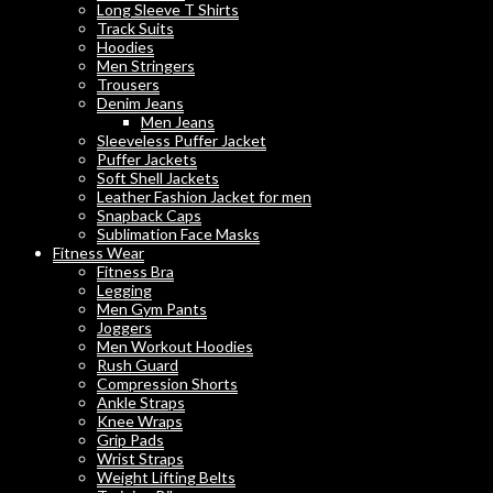
Long Sleeve T Shirts
Track Suits
Hoodies
Men Stringers
Trousers
Denim Jeans
Men Jeans
Sleeveless Puffer Jacket
Puffer Jackets
Soft Shell Jackets
Leather Fashion Jacket for men
Snapback Caps
Sublimation Face Masks
Fitness Wear
Fitness Bra
Legging
Men Gym Pants
Joggers
Men Workout Hoodies
Rush Guard
Compression Shorts
Ankle Straps
Knee Wraps
Grip Pads
Wrist Straps
Weight Lifting Belts