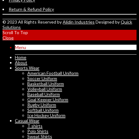
Return & Refund Policy
© 2023 All Rights Reserved by
Alidin Industries
Designed by
Quick
Solutions
Scroll To Top
Close
Menu
Home
About
Sports Wear
American Football Uniform
Soccer Uniform
Basketball Uniform
Volleyball Uniform
Baseball Uniform
Goal Keeper Uniform
Rugby Uniform
Softball Uniform
Ice Hockey Uniform
Casual Wear
T shirts
Polo Shirts
Sweat Shirts