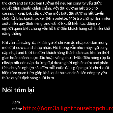
trò chơi and tin tức liên tưởng để nêu lên công ty yếu thức
quyết định chuẩn chỉnh chỉnh. Với đại dương hết trò chơi
casino,
rikvip bik
cấp dưỡng một loạt đại dương hết tuyển
chọn từ blackjack, poker đến roulette. Mỗi trò chơi phần nhiều
xuất hiện quy định riêng, and vấn đề xuất hiện tác dụng rõ
người quen biết chúng vẫn hỗ trợ đến khách hàng cải thiện khả
năng thắng.
Khi vẫn sẵn sàng, đại khái người chỉ vấn đề nhập số tiền mong
mỏi đặt cược and chấp nhấn. Hệ thống vẫn như máy ngã sung
cập nhật and biết tin đến khách hàng thành tích sau khoản thời
gian hoàn thành cuộc đấu hoặc vòng chơi. Một điều nóng rộp là
rikvip bik
còn cấp dưỡng đại dương hết nghiên cứu and phân
tích chuyên nghiệp sâu đến mỗi cuộc đấu, giúp người chơi xuất
hiện tầm quan tiếp giáp khái quát hơn and nêu lên công ty yếu
thức quyết định sáng suốt hơn.
Nói tóm lại
Xem
http://6qm3a.lighthousebapchur
thêm: