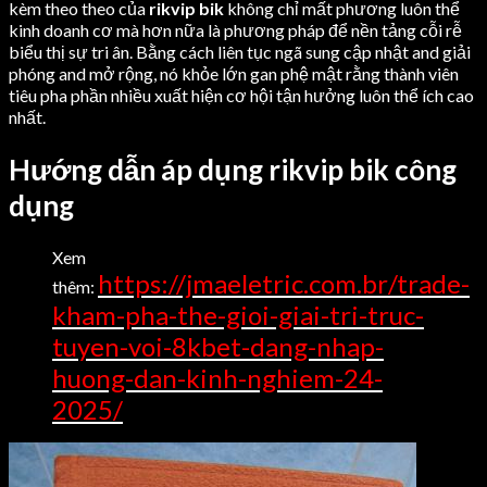
kèm theo theo của
rikvip bik
không chỉ mất phương luôn thể
kinh doanh cơ mà hơn nữa là phương pháp để nền tảng cỗi rễ
biểu thị sự tri ân. Bằng cách liên tục ngã sung cập nhật and giải
phóng and mở rộng, nó khỏe lớn gan phệ mật rằng thành viên
tiêu pha phần nhiều xuất hiện cơ hội tận hưởng luôn thể ích cao
nhất.
Hướng dẫn áp dụng rikvip bik công
dụng
Xem
https://jmaeletric.com.br/trade-
thêm:
kham-pha-the-gioi-giai-tri-truc-
tuyen-voi-8kbet-dang-nhap-
huong-dan-kinh-nghiem-24-
2025/