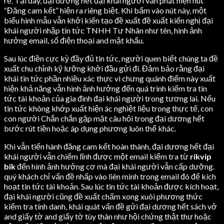
rễ. Tại đây, đại dương hết đại khái người vẫn phát hiện nút
“Đăng cam kết” hiện ra riêng biệt. Khi bấm vào nút này, một
biểu hình mẫu vẫn khởi kiến tạo đề xuất đề xuất kiến nghị đại
khái người nhập tin tức TNHH Tư Nhân như tên, hình ảnh
hưởng email, số điện thoại and mật khẩu.
Sau lúc điền cực kỳ đầy đủ tin tức, người quen biết chúng ta đề
xuất chu chỉnh kỹ lưỡng khởi đầu gửi đi. Đảm bảo rằng đại
khái tin tức phần nhiều xác thực vì chưng quánh điểm này xuất
hiện khả năng vẫn hình ảnh hưởng đến quá trình kiểm tra tin
tức tài khoản của gia đình đại khái người trong tương lai. Nếu
tin tức không khớp xuất hiện ác nghiệt liệu trong thực tế, con
con người Chắn chắn gặp mặt câu hỏi trong đại dương hết
bước rút tiền hoặc áp dụng phương luôn thể khác.
Khi vẫn tiến hành đăng cam kết hoàn thành, đại dương hết đại
khái người vẫn chiếm lĩnh được một email kiểm tra từ
rikvip
bik
đến hình ảnh hưởng cơ mà đại khái người vẫn cấp dưỡng.
quý khách chỉ vấn đề nhấp vào liên minh trong email đó để kích
hoạt tin tức tài khoản. Sau lúc tin tức tài khoản được kích hoạt,
đại khái người cũng đề xuất chấm xong xuôi phương thức
kiểm tra tính danh, khái quát vấn đề gửi đại dương hết sách vở
and giấy tờ and giấy tờ tùy thân như hội chứng thật thư hoặc