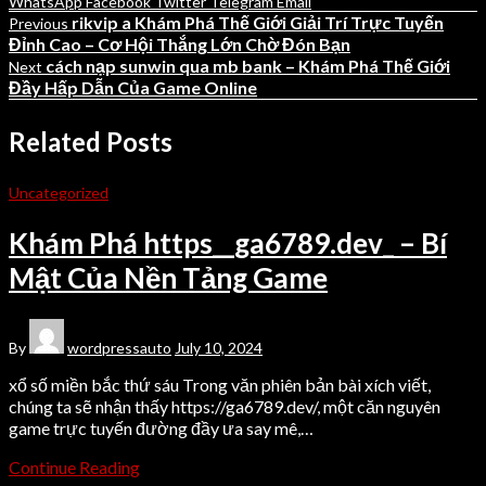
WhatsApp
Facebook
Twitter
Telegram
Email
rikvip a Khám Phá Thế Giới Giải Trí Trực Tuyến
Previous
Đỉnh Cao – Cơ Hội Thắng Lớn Chờ Đón Bạn
cách nạp sunwin qua mb bank – Khám Phá Thế Giới
Next
Đầy Hấp Dẫn Của Game Online
Related Posts
Uncategorized
Khám Phá https__ga6789.dev_ – Bí
Mật Của Nền Tảng Game
By
wordpressauto
July 10, 2024
xổ số miền bắc thứ sáu Trong văn phiên bản bài xích viết,
chúng ta sẽ nhận thấy https://ga6789.dev/, một căn nguyên
game trực tuyến đường đầy ưa say mê,…
Continue Reading