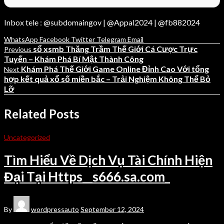
Inbox tele : @subdomaingov | @Appal2024 | @fb882024
WhatsApp
Facebook
Twitter
Telegram
Email
sổ xsmb Thăng Trầm Thế Giới Cá Cược Trực
Previous
Tuyến – Khám Phá Bí Mật Thành Công
Khám Phá Thế Giới Game Online Đỉnh Cao Với tổng
Next
hợp kết quả xổ số miền bắc – Trải Nghiệm Không Thể Bỏ
Lỡ
Related Posts
Uncategorized
Tìm Hiểu Về Dịch Vụ Tài Chính Hiện
Đại Tại Https__s666.sa.com_
By
wordpressauto
September 12, 2024