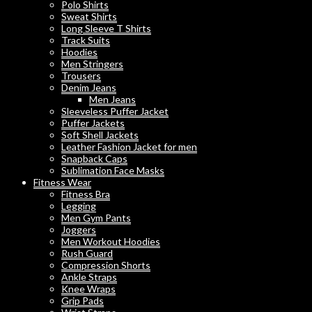
Polo Shirts
Sweat Shirts
Long Sleeve T Shirts
Track Suits
Hoodies
Men Stringers
Trousers
Denim Jeans
Men Jeans
Sleeveless Puffer Jacket
Puffer Jackets
Soft Shell Jackets
Leather Fashion Jacket for men
Snapback Caps
Sublimation Face Masks
Fitness Wear
Fitness Bra
Legging
Men Gym Pants
Joggers
Men Workout Hoodies
Rush Guard
Compression Shorts
Ankle Straps
Knee Wraps
Grip Pads