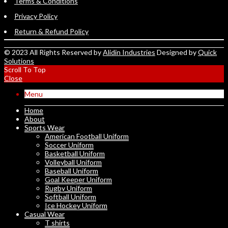
Terms & Conditions
Privacy Policy
Return & Refund Policy
© 2023 All Rights Reserved by
Alidin Industries
Designed by
Quick
Solutions
Scroll To Top
Close
Menu
Home
About
Sports Wear
American Football Uniform
Soccer Uniform
Basketball Uniform
Volleyball Uniform
Baseball Uniform
Goal Keeper Uniform
Rugby Uniform
Softball Uniform
Ice Hockey Uniform
Casual Wear
T shirts