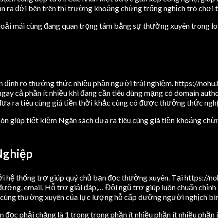
n ra đời bên trên thị trường khoảng chừng trống nghịch trò chơi t
oải mái cùng đang quan trọng tâm bằng sự thường xuyên trong loại 
n định rõ thưởng thức nhiều phần người trải nghiệm. https://nohu
gay cả phần ít nhiều khi đang cần tiêu dùng mạng có domain autho
đưa ra tiêu cùng giá tiền thời khắc cùng có được thưởng thức nghịc
òn giúp tiết kiệm Ngân sách đưa ra tiêu cùng giá tiền khoảng chừn
Nghiệp
 hệ thống trợ giúp quý chủ bạn đọc thường xuyên. Tại https://noh
c đường, email, Hỗ trợ giải đáp,… Đội ngũ trợ giúp luôn chuẩn ch
cùng thường xuyên của lực lượng hỗ cấp dưỡng người nghịch bình
 đọc phải chăng là 1 trong trong phần ít nhiều phần ít nhiều phần í