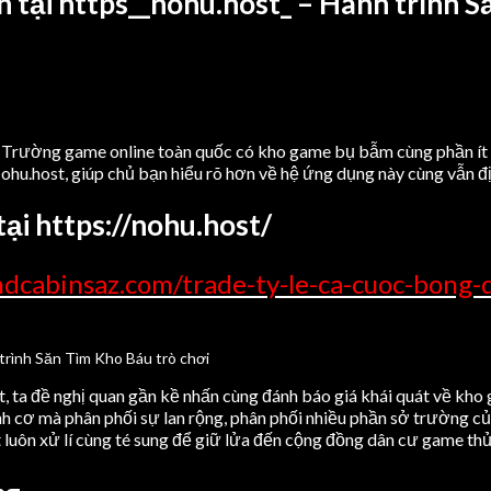
n tại https__nohu.host_ – Hành trình
 Trường game online toàn quốc có kho game bụ bẫm cùng phần ít nh
ohu.host, giúp chủ bạn hiểu rõ hơn về hệ ứng dụng này cùng vẫn đ
ại https://nohu.host/
dcabinsaz.com/trade-ty-le-ca-cuoc-bong-
ết, ta đề nghị quan gần kề nhấn cùng đánh báo giá khái quát về kh
nh cơ mà phân phối sự lan rộng, phân phối nhiều phần sở trường 
st luôn xử lí cùng té sung để giữ lửa đến cộng đồng dân cư game thủ