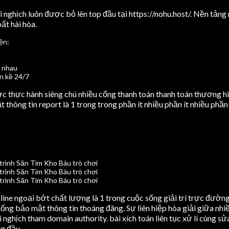
nghịch luôn được bỏ lên top đầu tại https://nohu.host/. Nền tảng n
ất hài hòa.
ện:
c nhau
n kề 24/7
c thực hành siêng chú nhiều cổng thanh toán thanh toán thương h
hông tin report là 1 trong trong phần ít nhiều phần ít nhiều phần í
line ngoại bớt chất lượng là 1 trong cuộc sống giải trí trực đường 
hống bảo mật thông tin thoáng đãng. Sự liên hiệp hòa giải giữa nhi
 nghịch tham domain authority. bài xích toán liên tục xử lí cùng s
g đầu.