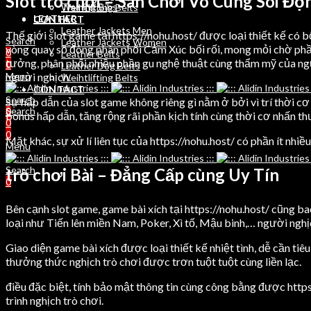
Slot trò chơi – Sân Chơi Vô Cùng Sôi Độ
Training Bibs
Weihtlifting Belts
LEATHER
CONTACT
Leather Jackets Men
Thế giới slot game tại https://nohu.host/ được loại thiết kế có
Search
Leather Jackets Women
vòng quay số đông phân phối Cảm Xúc bối rối, mong mỏi chờ phần í
0
Leather Belts
tưởng, phân phối nhiều phần gu nghệ thuật cùng thẩm mỹ của ng
0
Leather Dog Belts
người nghịch.
Menu
Weihtlifting Belts
CONTACT
Search
Sự hấp dẫn của slot game không riêng gì nằm ở bởi vì trí thời c
Search
0
bonus hấp dẫn, tăng rộng rãi phần kịch tính cùng thời cơ nhấn t
0
0
Mặt khác, sự xử lí liên tục của https://nohu.host/ có phần ít nh
Menu
Search
trò chơi Bài – Đẳng Cấp cùng Uy Tín
0
Bên cạnh slot game, game bài xích tại https://nohu.host/ cũng b
loại như Tiến lên miền Nam, Poker, Xì tố, Mậu binh,… người nghị
Giao diện game bài xích được loại thiết kế nhiệt tình, dễ cần 
thưởng thức nghịch trò chơi được trơn tuột tuột cùng liền lạc.
điều đặc biệt, tính bảo mật thông tin cùng công bằng được http
trình nghịch trò chơi.