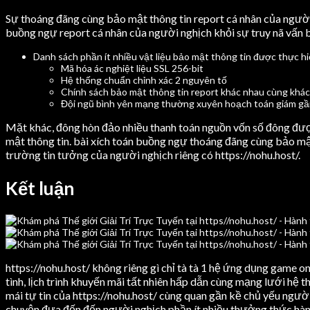
Sự thoáng đãng cùng bảo mật thông tin report cá nhân của người 
buồng ngự report cá nhân của người nghịch khỏi sự truy nã vấn b
Danh sách phần ít nhiều vật liệu bảo mật thông tin được thực hi
Mã hóa ác nghiệt liệu SSL 256-bit
Hệ thống chuẩn chỉnh xác 2 nguyên tố
Chính sách bảo mật thông tin report khác nhau cùng khá
Đội ngũ bình yên mạng thường xuyên hoạch toán giám gầ
Mặt khác, đông hòn đảo nhiều thanh toán nguồn vốn số đông đượ
mật thông tin. bài xích toán buồng ngự thoáng đãng cùng bảo mật t
trường tin tưởng của người nghịch riêng có https://nohu.host/.
Kết luận
https://nohu.host/ không riêng gì chỉ tà tà 1 hệ ứng dụng game on
tình, lịch trình khuyến mãi tất nhiên hấp dẫn cùng mạng lưới hệ t
mái tự tin của https://nohu.host/ cùng quan gần kề chủ yếu người
chuyện đưa đến đến người nghịch phần ít nhiều thưởng thức hàn