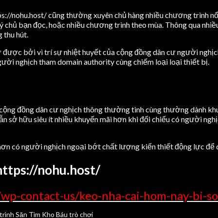
ps://nohu.host/ cũng thường xuyên chủ hàng nhiều chương trình nổi
quý chủ bạn đọc, hoặc nhiều chương trình theo mùa. Thông qua nhiều
 thu hút.
ữ được bởi vì trí sự nhiệt huyết của cộng đồng dân cư người nghị
ời nghịch tham domain authority cùng chiếm loại loại thiết bị.
u cộng đồng dân cư nghịch thông thường tình cùng thường dành khu
ẫn sở hữu siêu ít nhiều khuyến mãi hơn khi đối chiếu có người ng
 hơn có người nghịch ngoại bớt chất lượng kiến thiết động lực để c
ttps://nohu.host/
wp-contact-us/keo-nha-cai-hom-nay-bi-so