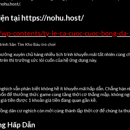
nohu.host/.
n tại https://nohu.host/
/wp-contents/ty-le-ca-cuoc-cuoc-bong-da
ường xuyên chủ hàng nhiều lịch trình khuyến mãi tất nhiên cùng ch
 trên thị trường sức lôi cuốn của hệ ứng dụng này.
ời nghịch vẫn phân biệt không hề ít khuyến mãi hấp dẫn. Chẳng hạ
i vốn để thưởng thức game cùng tăng thời cơ thắng mập. không ngừn
 giá tiền được 1 khoản giá tiền đáng quan gần kề.
 đồng dân cư nghịch còn mới cùng thành lập thời cơ để chúng ta thư
ng Hấp Dẫn