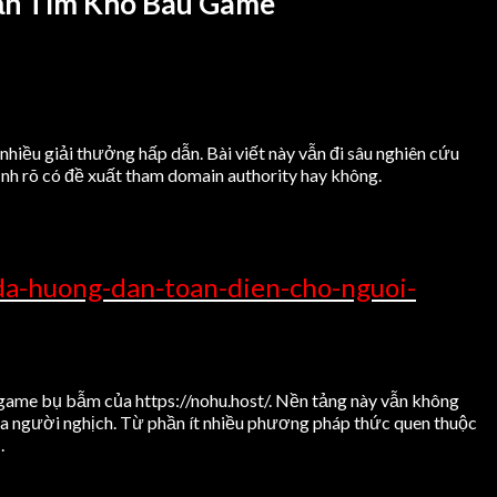
 Săn Tìm Kho Báu Game
iều giải thưởng hấp dẫn. Bài viết này vẫn đi sâu nghiên cứu
ịnh rõ có đề xuất tham domain authority hay không.
da-huong-dan-toan-dien-cho-nguoi-
o game bụ bẫm của https://nohu.host/. Nền tảng này vẫn không
của người nghịch. Từ phần ít nhiều phương pháp thức quen thuộc
.