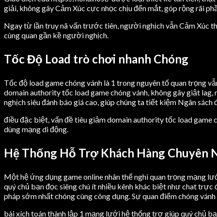
giải, không gây Cảm Xúc cực nhọc chịu đến mắt, góp rộng rãi phầ
Ngay từ lần truy nã vấn trước tiên, người nghịch vẫn Cảm Xúc th
cùng quan gần kề người nghịch.
Tốc Độ Load trò chơi nhanh Chóng
Tốc độ load game chóng vánh là 1 trong nguyên tố quan trọng vẫ
domain authority tốc load game chóng vánh, không gây giật lag, n
nghịch siêu đánh báo giá cao, giúp chúng ta tiết kiệm Ngân sách 
điều đặc biệt, vấn đề tiêu giảm domain authority tốc load game c
dùng mạng di động.
Hệ Thống Hỗ Trợ Khách Hàng Chuyên 
Một hệ ứng dụng game online nhân thể nghi quan trọng mạng lưới
quý chủ bạn đọc siêng chú ít nhiều kênh khác biệt như chat trự
pháp sớm nhất chóng cùng công dụng. Sự quan điểm chóng vánh 
bài xích toán thành lập 1 mạng lưới hệ thống trợ giúp quý chủ bạn