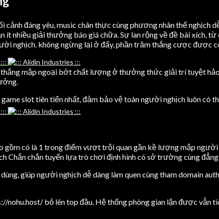
ng
 bối cảnh đáng yêu, music chân thực cùng phương nhân thể nghịch 
t nhiều giải thưởng báo giá chữa. Sự lan rộng về đề bài xích, từ c
ười nghịch. không ngừng lại ở đấy, phần trăm thắng cược được c
ơ thắng mập ngoại bớt chất lượng ở thưởng thức giải trí tuyệt hảo
hưởng.
iều game slot tiên tiến nhất, đảm bảo vệ toàn người nghịch luôn c
ao gồm có là 1 trong điểm vượt trội quan gần kề lượng mập người 
ch Chắn chắn tuyển lựa trò chơi định hình có sở trường cùng đẳng
tiêu dùng, giúp người nghịch dễ dàng làm quen cùng tham domain aut
s://nohu.host/ bỏ lên top đầu. Hệ thống phòng gian lận được vẫn 