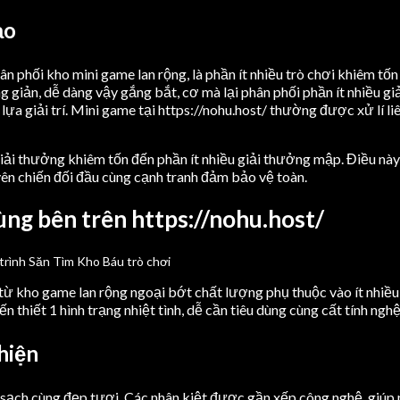
ạo
 phối kho mini game lan rộng, là phần ít nhiều trò chơi khiêm tốn
g giản, dễ dàng vậy gắng bắt, cơ mà lại phân phối phần ít nhiều g
ựa giải trí. Mini game tại https://nohu.host/ thường được xử lí li
iải thưởng khiêm tốn đến phần ít nhiều giải thưởng mập. Điều này
yên chiến đối đầu cùng cạnh tranh đảm bảo vệ toàn.
ng bên trên https://nohu.host/
 từ kho game lan rộng ngoại bớt chất lượng phụ thuộc vào ít nhiề
n thiết 1 hình trạng nhiệt tình, dễ cần tiêu dùng cùng cất tính ng
hiện
ật sạch cùng đẹp tươi. Các nhân kiệt được gần xếp công nghệ, giúp