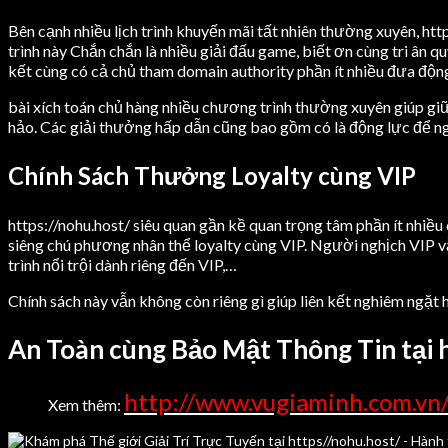
Bên cạnh nhiều lịch trình khuyến mãi tất nhiên thường xuyên, htt
trình này Chắn chắn là nhiều giải đấu game, biết ơn cùng tri ân 
kết cùng có cả chủ tham domain authority phần ít nhiều đưa động
bài xích toán chủ hàng nhiều chương trình thường xuyên giúp gi
hảo. Các giải thưởng hấp dẫn cũng bao gồm có là động lực để ngư
Chính Sách Thưởng Loyalty cùng VIP
https://nohu.host/ siêu quan gần kề quan trọng tâm phần ít nhiề
siêng chú phương nhân thể loyalty cùng VIP. Người nghịch VIP v
trình nổi trội dành riêng đến VIP,…
Chính sách này vẫn không còn riêng gì giúp liên kết nghiêm ngặt
An Toàn cùng Bảo Mật Thông Tin tại h
http://www.vugiaminh.com.vn/
Xem thêm: