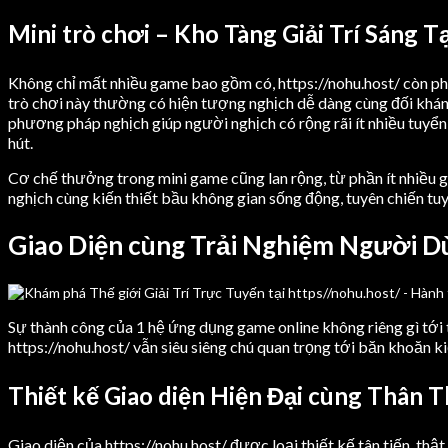
Mini trò chơi – Kho Tàng Giải Trí Sáng T
Không chỉ mất nhiều game bao gồm có, https://nohu.host/ còn phân
trò chơi này thường có hiện tượng nghịch dễ dàng cùng đối khán
phương pháp nghịch giúp người nghịch có rộng rãi ít nhiều tuyển l
hút.
Cơ chế thưởng trong mini game cũng lan rộng, từ phần ít nhiều g
nghịch cùng kiến thiết bầu không gian sống động, tuyên chiến tu
Giao Diện cùng Trải Nghiệm Người Dù
Sự thành công của 1 hệ ứng dụng game online không riêng gì tới
https://nohu.host/ vẫn siêu siêng chú quan trọng tới băn khoăn kiế
Thiết kế Giao diện Hiện Đại cùng Thân T
Giao diện của https://nohu.host/ được loại thiết kế tân tiến, th