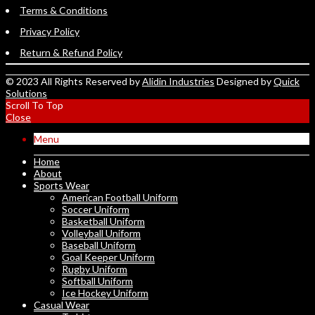
Terms & Conditions
Privacy Policy
Return & Refund Policy
© 2023 All Rights Reserved by
Alidin Industries
Designed by
Quick
Solutions
Scroll To Top
Close
Menu
Home
About
Sports Wear
American Football Uniform
Soccer Uniform
Basketball Uniform
Volleyball Uniform
Baseball Uniform
Goal Keeper Uniform
Rugby Uniform
Softball Uniform
Ice Hockey Uniform
Casual Wear