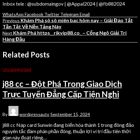
Inbox tele : @subdomaingov | @Appal2024 | @fb882024
WhatsApp
Facebook
Twitter
Telegram
Email
Khám Phá sô sô miên bac hôm nay – Giải Đáp Tất
Previous
Tần Tật Về Nền Tảng Này
Khám Phá https__rikvip88.co_ – Cổng Ngõ Giải Trí
Next
Hàng Đầu
Related Posts
Uncategorized
j88 cc – Đột Phá Trong Giao Dịch
Trực Tuyến Đẳng Cấp Tiện Nghi
By
wordpressauto
September 15, 2024
j88 cc Nạp card Sunwin đang biến hóa thành 1 trong đông đảo
nguyên tắc đàm phán phần đông, thuận lợi ví trí đầu tiên thời
gian này đoạt riêng…