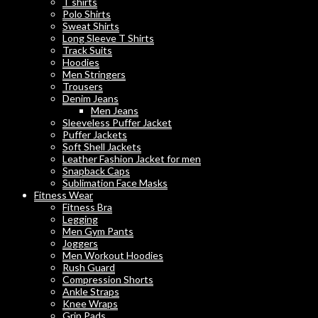
T shirts
Polo Shirts
Sweat Shirts
Long Sleeve T Shirts
Track Suits
Hoodies
Men Stringers
Trousers
Denim Jeans
Men Jeans
Sleeveless Puffer Jacket
Puffer Jackets
Soft Shell Jackets
Leather Fashion Jacket for men
Snapback Caps
Sublimation Face Masks
Fitness Wear
Fitness Bra
Legging
Men Gym Pants
Joggers
Men Workout Hoodies
Rush Guard
Compression Shorts
Ankle Straps
Knee Wraps
Grip Pads