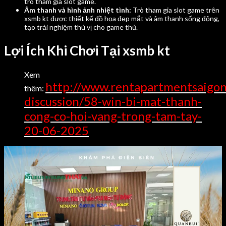
trò tham gia slot game.
Âm thanh và hình ảnh nhiệt tình:
Trò tham gia slot game trên
xsmb kt được thiết kế đồ họa đẹp mắt và âm thanh sống động,
tạo trải nghiệm thú vị cho game thủ.
Lợi Ích Khi Chơi Tại xsmb kt
Xem
http://www.rentapartmentsaigon
thêm:
discussion/58-win-bi-mat-thanh-
cong-co-hoi-vang-trong-tam-tay-
20-06-2025