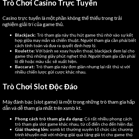
Trò Chơi Casino Trực Tuyến
Casino trực tuyến là một phần không thể thiếu trong trải
nghiệm giải trí của game thủ.
Blackjack:
Trò tham gia này thu hút game thủ nhờ vào sự kết
hợp giữa may mắn và chiến thuật. Người tham gia cần phải biết
cách tính toán và đưa ra quyết định hợp lý.
Roulette:
Với bánh xe xoay huyền thoại, blackjack đem lại cho
game thủ những giây phút nghẹt thở. Người tham gia cần phải
lô đề hoặc màu sắc sẽ xuất hiện.
Baccarat:
Trò tham gia này đơn giản nhưng lại rất thú vị với
nhiều chiến lược gửi cược khác nhau.
Trò Chơi Slot Độc Đáo
Máy đánh bạc (slot game) là một trong những trò tham gia hấp
dẫn và dễ tham gia nhất trên xsmb kt.
Phong cách trò tham gia đa dạng:
Có rất nhiều phong cách
trò tham gia slot game khác nhau, từ cổ điển cho đến hiện đại.
Giải thưởng lớn:
xsmb kt thường xuyên tổ chức các chương
trình khuyến mãi với những giải quà tặng giá trị cho game thủ