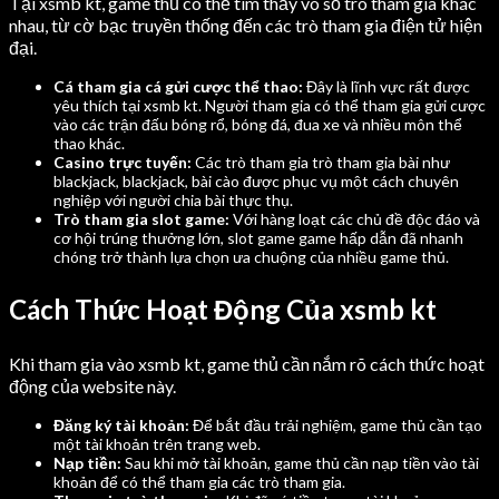
Tại xsmb kt, game thủ có thể tìm thấy vô số trò tham gia khác
nhau, từ cờ bạc truyền thống đến các trò tham gia điện tử hiện
đại.
Cá tham gia cá gửi cược thể thao:
Đây là lĩnh vực rất được
yêu thích tại xsmb kt. Người tham gia có thể tham gia gửi cược
vào các trận đấu bóng rổ, bóng đá, đua xe và nhiều môn thể
thao khác.
Casino trực tuyến:
Các trò tham gia trò tham gia bài như
blackjack, blackjack, bài cào được phục vụ một cách chuyên
nghiệp với người chia bài thực thụ.
Trò tham gia slot game:
Với hàng loạt các chủ đề độc đáo và
cơ hội trúng thưởng lớn, slot game game hấp dẫn đã nhanh
chóng trở thành lựa chọn ưa chuộng của nhiều game thủ.
Cách Thức Hoạt Động Của xsmb kt
Khi tham gia vào xsmb kt, game thủ cần nắm rõ cách thức hoạt
động của website này.
Đăng ký tài khoản:
Để bắt đầu trải nghiệm, game thủ cần tạo
một tài khoản trên trang web.
Nạp tiền:
Sau khi mở tài khoản, game thủ cần nạp tiền vào tài
khoản để có thể tham gia các trò tham gia.