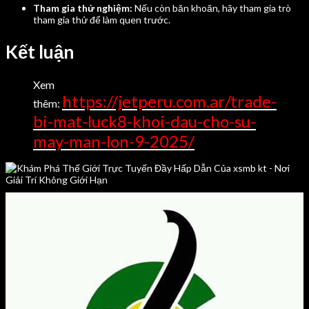
Tham gia thử nghiệm:
Nếu còn băn khoăn, hãy tham gia trò
tham gia thử để làm quen trước.
Kết luận
Xem
https://jetperu.com.ar/trade-
thêm:
bi-mat-luck8-khoi-dau-cho-su-
may-man-lon-9-2025/