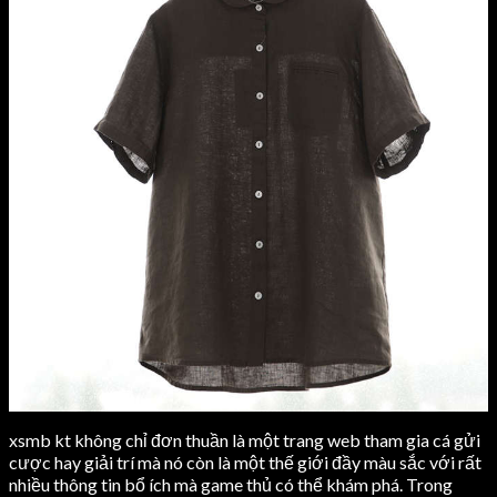
Weight Lifting Belts
Leather Dog Belts
Training Bibs
Weihtlifting Belts
LEATHER
CONTACT
Leather Jackets Men
Search
Leather Jackets Women
0
Leather Belts
0
Leather Dog Belts
Menu
Weihtlifting Belts
CONTACT
Search
Search
0
0
0
Menu
Search
0
xsmb kt không chỉ đơn thuần là một trang web tham gia cá gửi
cược hay giải trí mà nó còn là một thế giới đầy màu sắc với rất
nhiều thông tin bổ ích mà game thủ có thể khám phá. Trong