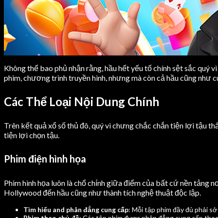
Không thể bao phủ nhận rằng, hầu hết yếu tố chính sệt sắc quý v
phim, chương trình truyền hình, nhưng mà còn cả hầu cũng như c
Các Thể Loại Nội Dung Chính
Trên kết quả xổ số thủ đô, quý vì chưng chắc chắn tiện lợi tậu 
tiện lợi chọn tậu.
Phim điện hình họa
Phim hình họa luôn là chổ chính giữa điểm của bất cứ nền tảng n
Hollywood đến hầu cũng như thành tích nghệ thuật độc lập.
Tìm hiểu and phân đẳng cung cấp
: Mỗi tập phim đầy đủ phải sở 
Phim theo chủ đề
: Các tập phim được phân đẳng cung cấp theo c