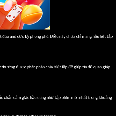
mắt đáo and cực kỳ phong phú. Điều này chưa chỉ mang hầu hết tập
y thường được phân phân chia biệt lập để giúp tín đồ quan giáp
g chắc chắn cảm giác hầu cũng như tập phim mới nhất trong khoảng
p tiện lợi chọn tậu theo sở trường.