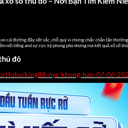
uả xổ số thủ đô – Nơi Bạn Tìm Kiếm Ni
ực con cái đường đầy sệt sắc, chỗ quý vì chưng chắc chắn tận thưở
điểm nổi tiếng and sự cực kỳ phong phú nhưng mà kết quả xổ số th
thủ đô
ortfolio/king88-nyc-khong-han-07-06-20