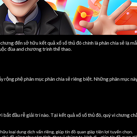
ì chưng đến sở hữu kết quả xổ số thủ đô chính là phân chia sẻ lạ 
uộc đùa and chương trình thể thao.
thấy rộng phệ phân mục phân chia sẻ riêng biệt. Những phân mục nà
ơi bắt đầu rễ giải trí nào. Tại kết quả xổ số thủ đô, quý vì chưn
hữu loại dung dịch vấn riêng, giúp tín đồ quan giáp tiện lợi tuyển chọn.
hủ đề cũng như cảm tình, theo ý chúng ta, kinh dị… giúp tín đồ quan giá