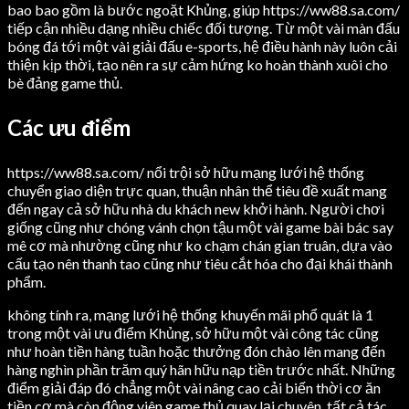
bao bao gồm là bước ngoặt Khủng, giúp https://ww88.sa.com/
tiếp cận nhiều dạng nhiều chiếc đối tượng. Từ một vài màn đấu
bóng đá tới một vài giải đấu e-sports, hệ điều hành này luôn cải
thiện kịp thời, tạo nên ra sự cảm hứng ko hoàn thành xuôi cho
bè đảng game thủ.
Các ưu điểm
https://ww88.sa.com/ nổi trội sở hữu mạng lưới hệ thống
chuyển giao diện trực quan, thuận nhân thể tiêu đề xuất mang
đến ngay cả sở hữu nhà du khách new khởi hành. Người chơi
giống cũng như chóng vánh chọn tậu một vài game bài bác say
mê cơ mà nhường cũng như ko chạm chán gian truân, dựa vào
cấu tạo nên thanh tao cũng như tiêu cắt hóa cho đại khái thành
phẩm.
không tính ra, mạng lưới hệ thống khuyến mãi phổ quát là 1
trong một vài ưu điểm Khủng, sở hữu một vài công tác cũng
như hoàn tiền hàng tuần hoặc thưởng đón chào lên mang đến
hàng nghìn phần trăm quý hãn hữu nạp tiền trước nhất. Những
điểm giải đáp đó chẳng một vài nâng cao cải biến thời cơ ăn
tiền cơ mà còn động viên game thủ quay lại chuyên, tất cả tác