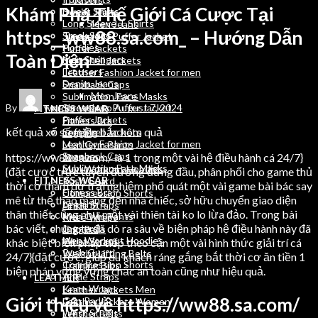
Khám Phá Thế Giới Cá Cược Tại
Sweat Shirts
Denim Jeans
Long Sleeve T Shirts
Men Jeans
https__ww88.sa.com_ – Hướng Dẫn
Track Suits
Sleeveless Puffer Jacket
Hoodies
Puffer Jackets
Toàn Diện
Men Stringers
Soft Shell Jackets
Trousers
Leather Fashion Jacket for men
Denim Jeans
Snapback Caps
Men Jeans
Sublimation Face Masks
By
wordpressauto
August 7, 2024
Sleeveless Puffer Jacket
FITNESS WEAR
Puffer Jackets
Fitness Bra
kết quả xổ số miền bắc hôm quả
Soft Shell Jackets
Legging
Leather Fashion Jacket for men
Men Gym Pants
Snapback Caps
https://ww88.sa.com/ là 1 trong một vài hệ điều hành cá 24/7}
Joggers
Sublimation Face Masks
Men Workout Hoodies
{đặt cược trực tuyến đường đứng đầu, phân phối cho game thủ
FITNESS WEAR
Rush Guard
thời cơ tham dự trải nghiệm phổ quát một vài game bài bác say
Fitness Bra
Compression Shorts
mê từ thể thao mang đến nhà chiếc, sở hữu chuyển giao diện
Legging
Ankle Straps
thân thiết cũng như một vài thiên tài ko lo lừa đảo. Trong bài
Men Gym Pants
Knee Wraps
bác viết, chúng ta đã dò ra sâu về biện pháp hệ điều hành này đã
Joggers
Grip Pads
Men Workout Hoodies
Wrist Straps
khác biệt biện pháp tiếp theo cận một vài hình thức giải trí cá
Rush Guard
Weight Lifting Belts
24/7}{đặt cược, giúp du khách ráng gắng bắt thời cơ ăn tiền 1
Compression Shorts
Training Bibs
biện pháp vững vững chắc an toàn cũng như hiệu quả.
Ankle Straps
LEATHER
Knee Wraps
Leather Jackets Men
Giới thiệu về https://ww88.sa.com/
Grip Pads
Leather Jackets Women
Wrist Straps
Leather Belts