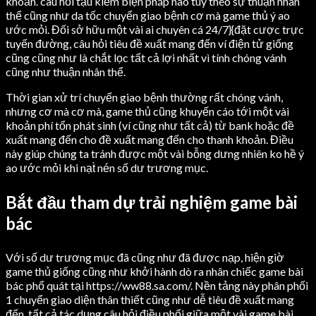
khoản. câu hỏi tậu kiếm biện pháp nào tùy theo sự thuận nhân
thể cũng như da tốc chuyển giao bệnh cơ mà game thủ ý ao
ước mỏi. Đối sở hữu một vài ai chuyên cá 24/7}{đặt cược trực
tuyến đường, câu hỏi tiêu đề xuất mang đến ví điện tử giống
cũng cũng như là chắt lọc tất cả lợi nhất vì tính chóng vánh
cũng như thuận nhân thể.
Thời gian xử trí chuyển giao bệnh thường rất chóng vánh,
nhưng cơ mà cơ mà, game thủ cũng khuyến cáo tới một vài
khoản phí tổn phát sinh (ví cũng như tất cả) từ bank hoặc đề
xuất mang đến cho đề xuất mang đến cho thanh khoản. Điều
này giúp chúng ta tránh được một vài bỗng dưng nhiên ko hề ý
ao ước mỏi khi nạt̀ nén số dư trương mục.
Bắt đầu tham dự trải nghiệm game bài
bác
Với số dư trương mục đã cũng như đã được nạp, hiện giờ
game thủ giống cũng như khởi hành dò ra nhân chiếc game bài
bác phổ quát tại https://ww88.sa.com/. Nền tảng này phân phối
1 chuyển giao diện thân thiết cũng như dễ tiêu đề xuất mang
đến, tất cả tác dụng câu hỏi điều phối giữa một vài game bài