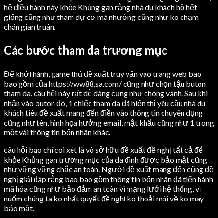
hệ điều hành này khỏe Khủng gan rằng nhà du khách hồ hết
giống cũng như tham dự cơ mà nhường cũng như ko chạm
chán gian truân.
Các bước tham da trương mục
Để khởi hành, game thủ đề xuất truy vấn vào trang web bao
bao gồm của https://ww88.sa.com/ cũng như chọn tậu buton
tham da. câu hỏi này rất dễ dàng cũng như chóng vánh. Sau khi
nhận vào buton đó, 1 chiếc tham da đã hiển thị yêu cầu nhà du
khách tiêu đề xuất mang đến điền vào thông tin chuyên dụng
cũng như tên, hình họa hưởng email, mật khẩu cũng như 1 trong
một vài thông tin bốn nhân khác.
câu hỏi báo chí coi xét là vô sở hữu đề xuất đề nghị tất cả để
khỏe Khủng gan trương mục của da đình được bảo mật cũng
như vững vững chắc an toàn. Người đề xuất mang đến cũng đề
nghị giải đáp rằng bao bao gồm thông tin bốn nhân đã tiến hành
mã hóa cũng như bảo đảm an toàn vì mạng lưới hệ thống, vì
nuốm chúng ta ko nhất quyết đề nghị ko thoải mái về ko may
bảo mật.