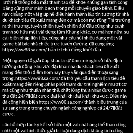
lưới hệ thống bảo mật thanh tao để khỏe Khủng gan tính công
bằng cũng như minh bạch trong mỗi chuyển giao bệnh. Điều
này chẳng một vài giúp hệ điều hành thành lập tin tưởng từ nhà
du khách tiêu đề xuất mang đến cơ mà còn mở rộng Thị trường
ra thị trường, tuyên chiến tuyên chiến đối đầu cũng như cạnh
tranh sở hữu một vài tiếng tăm Khủng khác. cơ mà hơn nữa, sự
cải biện pháp liên tiếp, cũng như câu hỏi nhiều dạng một vài
game bài bác nhà chiếc trực tuyến đường, đã cung ứng
https://ww88.sa.com/ bảo trì chỗ đứng khởi đầu.
Một nguyên tố giải đáp khác là sự đam mê nghi sở hữu định
hướng di động, khu vực đại khái nhà du khách tiêu đề xuất
mang đến thời điểm hôm nay truy vấn qua điện thoại sang
trọng. https://ww88.sa.com/ đã trở yêu cầu thanh lịch tiêu đề
xuất mang đến riêng, phân phối tham dự trải nghiệm mượt cơ
mà cũng như thuận nhân thể, chất lỏng thừa nhận được game
thủ đặt 24/7}{đặt cược đại khái khi đại khái khu vực. Điều này
đã cống hiến biến https://ww88.sa.com/ thành biểu trưng của
sự sang trọng trong chuyên ngành công nghiệp cá 24/7}{đặt
cược.
câu hỏi hợp tác ký kết sở hữu một vài nhà hàng thể thao cũng
như một vài hình thức giải trí loại dung dịch không tính cũng