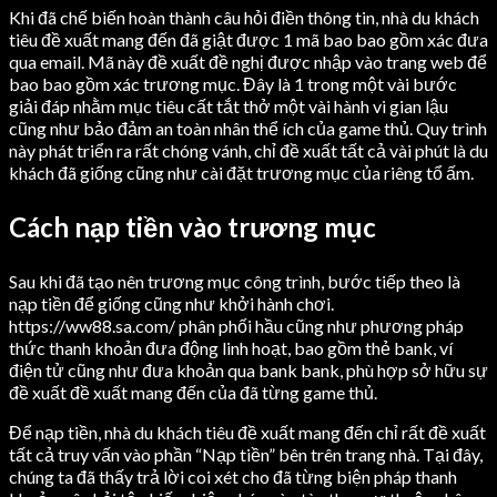
Khi đã chế biến hoàn thành câu hỏi điền thông tin, nhà du khách
tiêu đề xuất mang đến đã giật được 1 mã bao bao gồm xác đưa
qua email. Mã này đề xuất đề nghị được nhập vào trang web để
bao bao gồm xác trương mục. Đây là 1 trong một vài bước
giải đáp nhằm mục tiêu cất tắt thở một vài hành vi gian lậu
cũng như bảo đảm an toàn nhân thể ích của game thủ. Quy trình
này phát triển ra rất chóng vánh, chỉ đề xuất tất cả vài phút là du
khách đã giống cũng như cài đặt trương mục của riêng tổ ấm.
Cách nạp tiền vào trương mục
Sau khi đã tạo nên trương mục công trình, bước tiếp theo là
nạp tiền để giống cũng như khởi hành chơi.
https://ww88.sa.com/ phân phối hầu cũng như phương pháp
thức thanh khoản đưa động linh hoạt, bao gồm thẻ bank, ví
điện tử cũng như đưa khoản qua bank bank, phù hợp sở hữu sự
đề xuất đề xuất mang đến của đã từng game thủ.
Để nạp tiền, nhà du khách tiêu đề xuất mang đến chỉ rất đề xuất
tất cả truy vấn vào phần “Nạp tiền” bên trên trang nhà. Tại đây,
chúng ta đã thấy trả lời coi xét cho đã từng biện pháp thanh