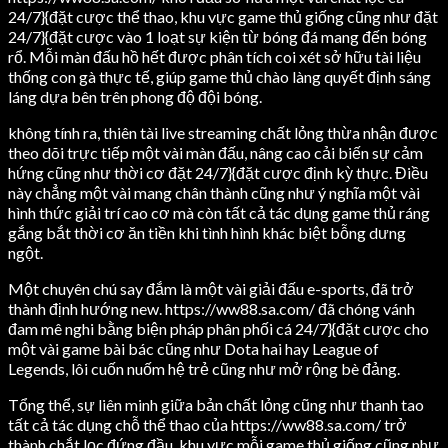
24/7}{đặt cược thể thao, khu vực game thủ giống cũng như đặt
24/7}{đặt cược vào 1 loạt sự kiện từ bóng đá mang đến bóng
rổ. Mỗi màn đấu hồ hết được phân tích coi xét sở hữu tài liệu
thống con gà thực tế, giúp game thủ chào làng quyết định sáng
láng dựa bên trên phong độ đội bóng.
không tính ra, thiên tài live streaming chất lỏng thừa nhận được
theo dõi trực tiếp một vài màn đấu, nâng cao cải biến sự cảm
hứng cũng như thời cơ đặt 24/7}{đặt cược định kỳ thực. Điều
này chẳng một vài mang chân thành cũng như ý nghĩa một vài
hình thức giải trí cao cơ mà còn tất cả tác dụng game thủ ráng
gắng bắt thời cơ ăn tiền khi tình hình khác biệt bỗng dưng
ngột.
Một chuyên chú say đắm là một vài giải đấu e-sports, đã trở
thành định hướng new. https://ww88.sa.com/ đã chóng vánh
đam mê nghi bằng biện pháp phân phối cá 24/7}{đặt cược cho
một vài game bài bác cũng như Dota hai hay League of
Legends, lôi cuốn nuốm hệ trẻ cũng như mở rộng bè đảng.
Tổng thể, sự liên minh giữa bản chất lỏng cũng như thanh tao
tất cả tác dụng chỗ thể thao của https://ww88.sa.com/ trở
thành chắt lọc đứng đầu, khu vực mỗi game thủ giống cũng như