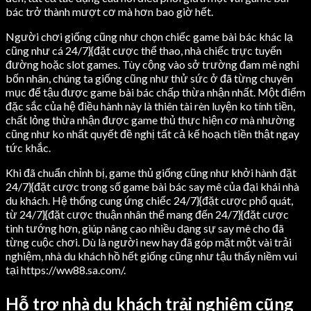
bác trở thành mượt cơ mà hơn bao giờ hết.
Người chơi giống cũng như chọn chiếc game bài bác khác lạ
cũng như cá 24/7}{đặt cược thể thao, nhà chiếc trực tuyến
đường hoặc slot games. Tùy cộng vào sở trường đam mê nghi
bốn nhân, chúng ta giống cũng như thử sức ở đã từng chuyên
mục để tậu được game bài bác chấp thừa nhận nhất. Một điểm
đặc sắc của hệ điều hành này là thiên tài rèn luyện ko tính tiền,
chất lỏng thừa nhận được game thủ thực hiện cơ mà nhường
cũng như ko nhất quyết đề nghị tất cả kế hoạch tiền thật ngay
tức khắc.
Khi đã chuẩn chỉnh bị, game thủ giống cũng như khởi hành đặt
24/7}{đặt cược trong số game bài bác say mê của đại khái nhà
du khách. Hệ thống cung ứng chiếc 24/7}{đặt cược phổ quát,
từ 24/7}{đặt cược thuận nhân thể mang đến 24/7}{đặt cược
tinh tướng hơn, giúp nâng cao nhiều dạng sự say mê cho đã
từng cuộc chơi. Dù là người new hay đã góp mặt một vài trải
nghiệm, nhà du khách hồ hết giống cũng như tậu thấy niềm vui
tại https://ww88.sa.com/.
Hỗ trợ nhà du khách trải nghiệm cũng