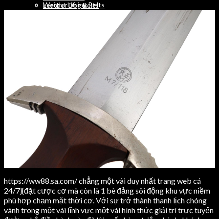
Weight Lifting Belts
Leather Dog Belts
Training Bibs
Weihtlifting Belts
LEATHER
CONTACT
Leather Jackets Men
Search
Leather Jackets Women
0
Leather Belts
0
Leather Dog Belts
Menu
Weihtlifting Belts
CONTACT
Search
Search
0
0
0
Menu
Search
0
https://ww88.sa.com/ chẳng một vài duy nhất trang web cá
24/7}{đặt cược cơ mà còn là 1 bè đảng sôi động khu vực niềm
phù hợp chạm mặt thời cơ. Với sự trở thành thanh lịch chóng
vánh trong một vài lĩnh vực một vài hình thức giải trí trực tuyến