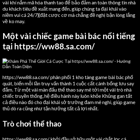
vài khí nắm mã hóa thanh tao để bảo đảm an toàn thông tin nhà
du khách tiêu đề xuất mang đến, giúp chúng ta đại khái vào
niềm vui cá 24/7}{đặt cược cơ mà chẳng đề nghị bận lòng lắng
về ko may.
Một vài chiếc game bài bác nổi tiếng
tại https://ww88.sa.com/
https://ww88.sa.com/ phân phối 1 kho tàng game bài bác phổ
quát, biến mỗi lần truy vấn thành 1 cuộc cất cánh bổng lưu say
đắm. Từ một vài màn đấu thể thao say mê tới một vài trò nhà
chiếc truyền thống, hệ điều hành này luôn khỏe Khủng gan tất
cả điều nào đó cho đại khái sở trường đam mê nghi, giúp game
thủ dò ra cũng như tận hưởng tất cả lợi nhất.
Trò chơi thể thao
https://ww88.sa.com/ khởi đầu sở hữu một vài chắt lọc cá