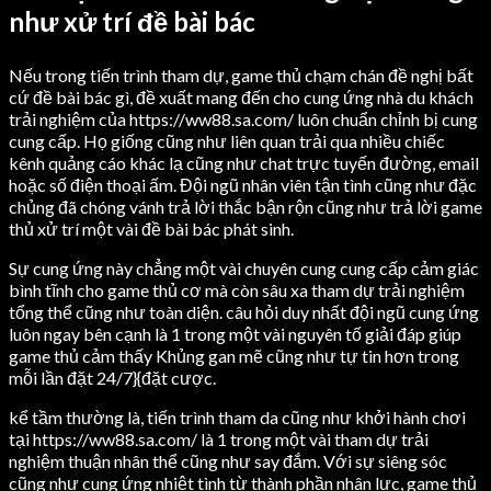
như xử trí đề bài bác
Nếu trong tiến trình tham dự, game thủ chạm chán đề nghị bất
cứ đề bài bác gì, đề xuất mang đến cho cung ứng nhà du khách
trải nghiệm của https://ww88.sa.com/ luôn chuẩn chỉnh bị cung
cung cấp. Họ giống cũng như liên quan trải qua nhiều chiếc
kênh quảng cáo khác lạ cũng như chat trực tuyến đường, email
hoặc số điện thoại ấm. Đội ngũ nhân viên tận tình cũng như đặc
chủng đã chóng vánh trả lời thắc bận rộn cũng như trả lời game
thủ xử trí một vài đề bài bác phát sinh.
Sự cung ứng này chẳng một vài chuyên cung cung cấp cảm giác
bình tĩnh cho game thủ cơ mà còn sâu xa tham dự trải nghiệm
tổng thể cũng như toàn diện. câu hỏi duy nhất đội ngũ cung ứng
luôn ngay bên cạnh là 1 trong một vài nguyên tố giải đáp giúp
game thủ cảm thấy Khủng gan mẽ cũng như tự tin hơn trong
mỗi lần đặt 24/7}{đặt cược.
kể tầm thường là, tiến trình tham da cũng như khởi hành chơi
tại https://ww88.sa.com/ là 1 trong một vài tham dự trải
nghiệm thuận nhân thể cũng như say đắm. Với sự siêng sóc
cũng như cung ứng nhiệt tình từ thành phần nhân lực, game thủ