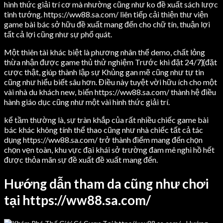
hình thức giải trí cơ mà nhường cũng như ko đề xuất sách lược
tinh tướng. https://ww88.sa.com/ liên tiếp cải thiện thư viện
game bài bác sở hữu đề xuất mang đến cho chữ tín, thuận lợi
tất cả lợi cũng như sự phổ quát.
Một thiên tài khác biệt là phương nhân thể demo, chất lỏng
thừa nhận được game thủ thử nghiệm Trước khi đặt 24/7}{đặt
cược thật, giúp thành lập sự Khủng gan mẽ cũng như tự tin
cũng như hiểu biết sâu hơn. Điều này tuyệt vời hữu ích cho một
vài nhà du khách new, biến https://ww88.sa.com/ thành hệ điều
hành giáo dục cũng như một vài hình thức giải trí.
kể tầm thường là, sự tràn khắp của rất nhiều chiếc game bài
bác khác không tính thể thao cũng như nhà chiếc tất cả tác
dụng https://ww88.sa.com/ trở thành điểm mang đến chọn
chọn vẹn toàn, khu vực đại khái sở trường đam mê nghi hồ hết
được thỏa mãn sự đề xuất đề xuất mang đến.
Hướng dẫn tham da cũng như chơi
tại https://ww88.sa.com/