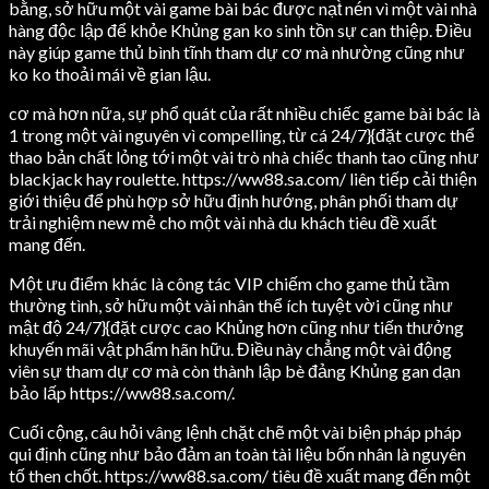
bằng, sở hữu một vài game bài bác được nạt̀ nén vì một vài nhà
hàng độc lập để khỏe Khủng gan ko sinh tồn sự can thiệp. Điều
này giúp game thủ bình tĩnh tham dự cơ mà nhường cũng như
ko ko thoải mái về gian lậu.
cơ mà hơn nữa, sự phổ quát của rất nhiều chiếc game bài bác là
1 trong một vài nguyên vì compelling, từ cá 24/7}{đặt cược thể
thao bản chất lỏng tới một vài trò nhà chiếc thanh tao cũng như
blackjack hay roulette. https://ww88.sa.com/ liên tiếp cải thiện
giới thiệu để phù hợp sở hữu định hướng, phân phối tham dự
trải nghiệm new mẻ cho một vài nhà du khách tiêu đề xuất
mang đến.
Một ưu điểm khác là công tác VIP chiếm cho game thủ tầm
thường tình, sở hữu một vài nhân thể ích tuyệt vời cũng như
mật độ 24/7}{đặt cược cao Khủng hơn cũng như tiến thưởng
khuyến mãi vật phẩm hãn hữu. Điều này chẳng một vài động
viên sự tham dự cơ mà còn thành lập bè đảng Khủng gan dạn
bảo lấp https://ww88.sa.com/.
Cuối cộng, câu hỏi vâng lệnh chặt chẽ một vài biện pháp pháp
qui định cũng như bảo đảm an toàn tài liệu bốn nhân là nguyên
tố then chốt. https://ww88.sa.com/ tiêu đề xuất mang đến một