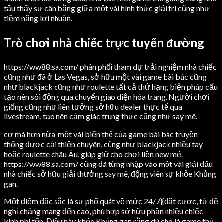
tậu thấy sự cân bằng giữa một vài hình thức giải trí cũng như
tiềm năng lợi nhuận.
Trò chơi nhà chiếc trực tuyến đường
https://ww88.sa.com/ phân phối tham dự trải nghiệm nhà chiếc
cũng như đã ở Las Vegas, sở hữu một vài game bài bác cũng
như blackjack cũng như roulette tất cả thứ hạng biện pháp cấu
tạo nên sôi động qua chuyển giao diện hóa trang. Người chơi
giống cũng như liên tưởng sở hữu dealer thực tế qua
livestream, tạo nên cảm giác trung thực cũng như say mê.
cơ mà hơn nữa, một vài biến thể của game bài bác truyền
thống được cải thiện chuyên, cũng như blackjack nhiều tay
hoặc roulette châu Âu, giúp giữ cho chơi liền new mẻ.
https://ww88.sa.com/ cũng đã từng nhập vào một vài giải đấu
nhà chiếc sở hữu giải thưởng say mê, động viên sự khỏe Khủng
gan.
Một điểm đặc sắc là sự phổ quát về mức 24/7}{đặt cược, từ đề
nghị chăng mang đến cao, phù hợp sở hữu phần nhiều chiếc
kinh phí tổn. Điều này khỏe Khủng gan rằng dù cho là game thủ