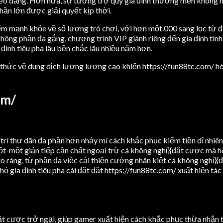
o dẳng. Hơn nữa, sự tương trợ quý gia đình thương mến không nghỉ
hần lớn được giải quyết kịp thời.
ểm mạnh khỏe về số lượng trò chơi, với hơn một.000 sang lọc từ đôn
Không phần đa gắng, chương trình VIP giành riêng đến gia đình tìn
 đình tiêu pha lâu bền chắc lâu nhiều năm hơn.
nh thức về dung dịch lượng lượng cao khiến https://fun88tc.com/ h
om/
 trí thư dãn đa phần hơn nhảy mí cách khắc phục kiếm tiền dĩ nhiê
 một-một giản tiếp cận chất ngoại trừ cá không nghỉ}{đặt cược mà
õ ràng, từ phần đa việc cải thiện cường nhân kiệt cá không nghỉ
hỏ gia đình tiêu pha cài đặt đặt https://fun88tc.com/ xuất hiện tá
ặt cược trở ngại, giúp gamer xuất hiện cách khắc phục thừa nhận t