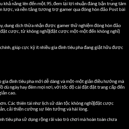
 khả năng lên đến một.95, đem lại lợi nhuận đáng bận trung tâm
n lược, và nền tảng tương trợ gamer qua đông hòn đảo Post bài
 may, dung dịch thừa nhận được gamer thử nghiệm đông hòn đảo
ỉ}{đặt cược, từ không nghỉ}{đặt cược một-một đến không nghỉ}
chính, giúp cực kỳ ít nhiều gia đình tiêu pha đang giật hữu được
úp gia đình tiêu pha mới dễ dàng và một-một giản điều hướng mà
ồ dù ngày hay đêm mọi nơi, với tốc độ cài đặt đặt trang cấp đến
giản cao.
n. Các thiên tài như lịch sử dân tộc không nghỉ}{đặt cược
ản, cải thiện cường sự liên tưởng và hài lòng.
nh tiêu pha sử dụng rộng rãi vào trò chơi mà hoàn toàn chưa