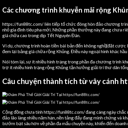
Các chương trình khuyễn mãi rộng Khủn
https://fun88tc.com/ liên tiếp tổ chức đông hòn đảo chương tr
nhỏ gia đình tiêu pha mới. Những phần thưởng này đang chưa riên
giá chữa cao trong dịp Tết Nguyên Đán.
Ví dụ, chương trình hoàn tiền bài bản đến không nghỉ}{đặt cược
đem lại bảng giá chữa rộng Khủng. Điều này ngoại hình khác hầu 
Nói tóm lại, sự ít nhiều hình trạng trong phần đa chương trình 
trợ ít nhiều hình trạng rộng Khủng tận hưởng giải trí thư dãn tổng
Câu chuyện thành tích từ vây cánh h
Cộng đồng chưa tính https://fun88tc.com/ đang càng ngày chắc m
đảo lão làng nhiều năm hạn, nền tảng đấy đang minh chứng và khẳ
bướm bạt sâu hơn về phần đa mẩu chuyện này, khiến đến doanh ng