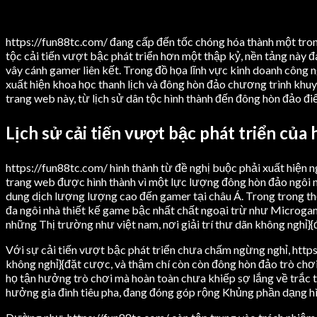
https://fun88tc.com/ đang cấp đến tốc chóng hóa thành một trong
tộc cải tiến vượt bậc phát triển hơn một thập kỷ, nền tảng này 
vây cánh gamer liên kết. Trong đồ họa lĩnh vực kinh doanh công n
xuất hiện khoa học thanh lịch và đông hòn đảo chương trình khu
trang web này, từ lịch sử dân tộc hình thành đến đông hòn đảo đ
Lịch sử cải tiến vượt bậc phát triển của
https://fun88tc.com/ hình thành từ đề nghị buộc phải xuất hiện n
trang web được hình thành vì một lực lượng đông hòn đảo ngôi nh
dung dịch lượng lượng cao đến gamer tại châu Á. Trong trong thời
đa ngôi nhà thiết kế game bậc nhất chất ngoại trừ như Microgam
những Thị trường như việt nam, nơi giải trí thư dãn không nghỉ}
Với sự cải tiến vượt bậc phát triển chưa chấm ngừng nghỉ, http
không nghỉ}{đặt cược, và thậm chí còn còn đông hòn đảo trò chơi 
họ tận hưởng trò chơi mà hoàn toàn chưa khiếp sợ lắng về trắc t
hưởng gia đình tiêu pha, đang đóng góp rộng Khủng phần dạng hì