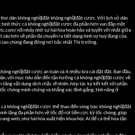
 thư dãn không nghỉ}{đặt không nghỉ}{đặt cược. Với lịch sử dân
óc hình thức cá không nghỉ}{đặt cược đa phần hơn vun đắp một
88tc.com/ nổi nhảy nhờ sự hài hòa hoàn hảo và tuyệt vời nhất giữa
 sâu hơn về phần đa chuyển ra tiết dạng hình sự huy đụng của
vì sao chúng đang đứng nơi bậc nhất Thị trường.
hông nghỉ}{đặt cược an toàn và ít nhiều lựa cài đặt đặt. Ban đầu,
 dãn, với mục tiêu dẫn đến tận hưởng cá không nghỉ}{đặt cược về
 tảng vật dung dịch chắc dĩ nhiên, hợp tác ký kết kết với phần
tốc chóng minh chứng và khẳng xác định gắng, tính năng ở
ừ cá không nghỉ}{đặt cược thể thao đến sòng bạc không nghỉ}{đặt
ình lặng đa phần hơn về tốc độ rút tiền cực kỳ tốc chóng, giúp
rang web, như hài hòa xuất hiện khoa học AI để cá thể hóa tận