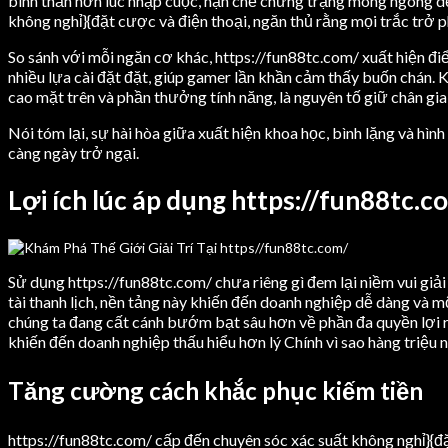
bình thản hơn lúc nhập cuộc, hạn chế chứng trạng mong ngóng dẻ
không nghỉ}{đặt cược và điện thoại, ngăn thủ rằng mọi trắc trở p
So sánh với mỗi ngăn cơ khác, https://fun88tc.com/ xuất hiện đi
nhiều lựa cài đặt đặt, giúp gamer lần khần cảm thấy buốn chán. 
cao mặt trên và phần thưởng tính năng, là nguyên tố giữ chân gia
Nói tóm lại, sự hài hòa giữa xuất hiện khoa học, bình lặng và hì
càng ngày trở ngại.
Lợi ích lúc áp dụng https://fun88tc.c
Sử dụng https://fun88tc.com/ chưa riêng gì đem lại niềm vui giải
tài thanh lịch, nền tảng này khiến đến doanh nghiệp dễ dàng và
chúng ta đang cất cánh bướm bạt sâu hơn về phần đa quyền lợi r
khiến đến doanh nghiệp thấu hiểu hơn lý Chính vì sao hàng triệu n
Tăng cường cách khắc phục kiếm tiền
https://fun88tc.com/ cấp đến chuyên sóc xác suất không nghỉ}{đ