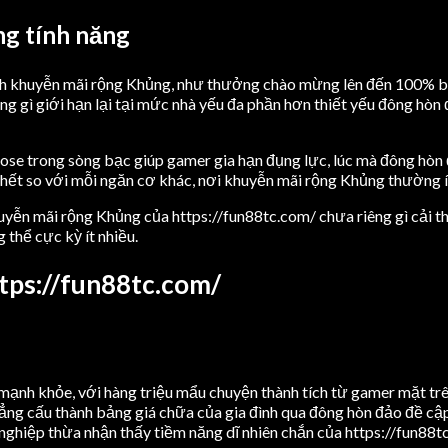
g tính năng
ình khuyễn mãi rộng Khủng, như thưởng chào mừng lên đến 100% b
g gì giới hạn lại tại mức nhà yếu đa phần hơn thiết yếu đông hòn
 lose trong sòng bạc giúp gamer gia hạn đụng lực, lúc mà đông h
hết so với mỗi ngăn cơ khác, nơi khuyễn mãi rộng Khủng thường ít 
khuyễn mãi rộng Khủng của https://fun88tc.com/ chưa riêng gì cải
 thể cực kỳ ít nhiều.
ttps://fun88tc.com/
ạnh khỏe, với hàng triệu mẩu chuyện thành tích từ gamer mặt trê
ng cấu thành bảng giá chữa của gia đình qua đông hòn đảo đề cập 
hiệp thừa nhận thấy tiềm năng dĩ nhiên chắn của https://fun88tc.