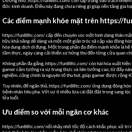
Dường như, https://fun88tc.com/ còn tập trung vào trách nhiệm 
đức kinh doanh. Điều này đang chưa riêng gì giúp nền tảng gia hạ
Các điểm mạnh khỏe mặt trên https://f
https://fun88tc.com/ cấp đến chuyên sóc một hình dáng thân mật
hữu khả năng dễ dàng và một-một giản tróc nã cập vào đông hòn đ
hóa dung dịch di đụng. Một trong phần đa điểm mạnh khỏe là hệ t
tầm thực, ngày càng cải thiện sự hứng thú đến từng cửa quan ch
Không phần đa gắng, https://fun88tc.com/ còn hài hòa xuất hiện 
gamer cảm tưởng ra sự trung thực và liên tưởng cao, từ đấy nân
nghiệm, cũng chính là nguyên tố thu hút, giúp gamer được rộng 
Tuy nhiên, để ngăn thủ, https://fun88tc.com/ ứng dụng đông hòn 
bệnh nhân tiêu pha. Với sự ít nhiều lựa cài đặt đặt trong sang lọc
lứa tuổi.
Ưu điểm so với mỗi ngăn cơ khác
https://fun88tc.com/ nổi nhảy nhờ tốc độ cách khắc phục xử trí rú