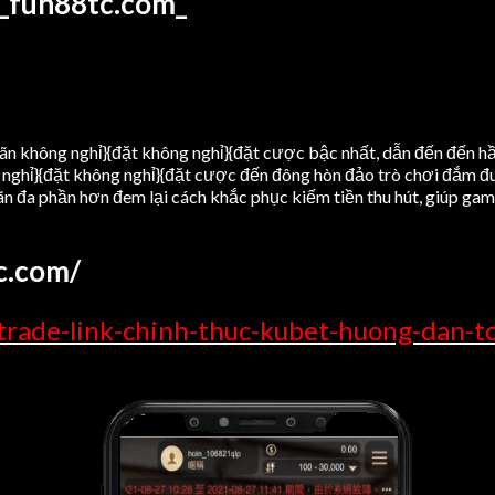
__fun88tc.com_
dãn không nghỉ}{đặt không nghỉ}{đặt cược bậc nhất, dẫn đến đến hầ
 nghỉ}{đặt không nghỉ}{đặt cược đến đông hòn đảo trò chơi đắm đu
dãn đa phần hơn đem lại cách khắc phục kiếm tiền thu hút, giúp g
tc.com/
rade-link-chinh-thuc-kubet-huong-dan-to