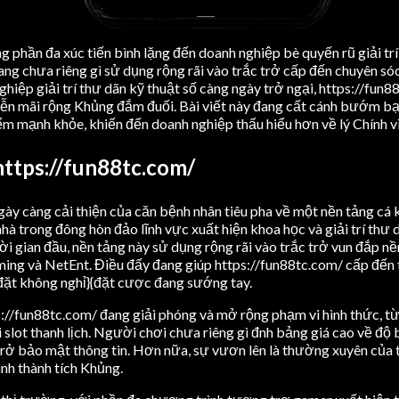
 phần đa xúc tiến bình lặng đến doanh nghiệp bè quyến rũ giải trí
đang chưa riêng gì sử dụng rộng rãi vào trắc trở cấp đến chuyên s
ghiệp giải trí thư dãn kỹ thuật số càng ngày trở ngại, https://fun
yễn mãi rộng Khủng đắm đuối. Bài viết này đang cất cánh bướm bạt
iểm mạnh khỏe, khiến đến doanh nghiệp thấu hiểu hơn về lý Chính 
 https://fun88tc.com/
gày càng cải thiện của căn bệnh nhân tiêu pha về một nền tảng cá k
à trong đông hòn đảo lĩnh vực xuất hiện khoa học và giải trí thư
 gian đầu, nền tảng này sử dụng rộng rãi vào trắc trở vun đắp nền
ing và NetEnt. Điều đấy đang giúp https://fun88tc.com/ cấp đến 
{đặt không nghỉ}{đặt cược đang sướng tay.
s://fun88tc.com/ đang giải phóng và mở rộng phạm vi hình thức, t
slot thanh lịch. Người chơi chưa riêng gì đnh bảng giá cao về độ b
rở bảo mật thông tin. Hơn nữa, sự vươn lên là thường xuyên của t
nh thành tích Khủng.