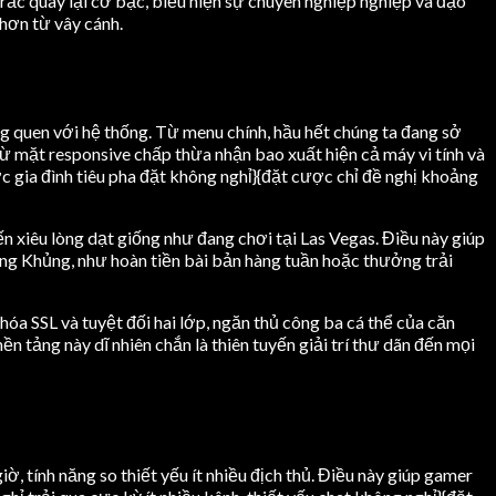
rắc quay lại cờ bạc, biểu hiện sự chuyên nghiệp nghiệp và đạo
 hơn từ vây cánh.
g quen với hệ thống. Từ menu chính, hầu hết chúng ta đang sở
rừ mặt responsive chấp thừa nhận bao xuất hiện cả máy vi tính và
 gia đình tiêu pha đặt không nghỉ}{đặt cược chỉ đề nghị khoảng
n xiêu lòng dạt giống như đang chơi tại Las Vegas. Điều này giúp
ộng Khủng, như hoàn tiền bài bản hàng tuần hoặc thưởng trải
a SSL và tuyệt đối hai lớp, ngăn thủ công ba cá thể của căn
ền tảng này dĩ nhiên chắn là thiên tuyến giải trí thư dãn đến mọi
ờ, tính năng so thiết yếu ít nhiều địch thủ. Điều này giúp gamer