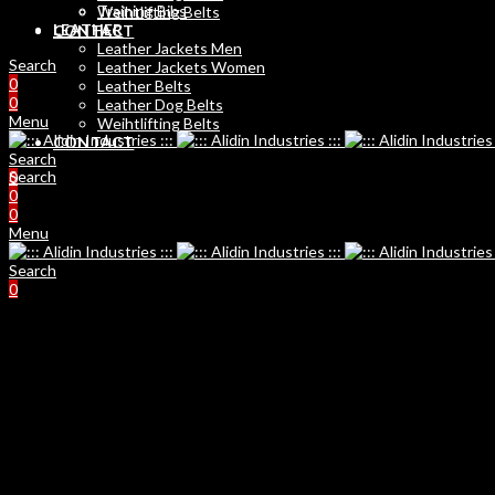
Training Bibs
Weihtlifting Belts
LEATHER
CONTACT
Leather Jackets Men
Search
Leather Jackets Women
0
Leather Belts
0
Leather Dog Belts
Menu
Weihtlifting Belts
CONTACT
Search
Search
0
0
0
Menu
Search
0