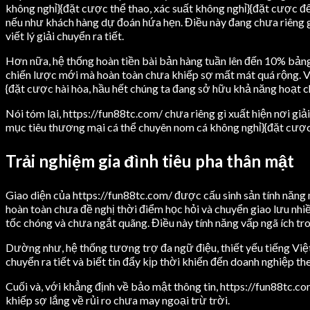
không nghỉ}{đặt cược thể thao, xác suất không nghỉ}{đặt cược 
nếu như khách hàng dự đoán hứa hẹn. Điều này đang chưa riêng 
viết lý giải chuyển ra tiết.
Hơn nữa, hệ thống hoàn tiền bài bản hàng tuần lên đến 10% bản
chiến lược mới mà hoàn toàn chưa khiếp sợ mất mát quá rộng. Vớ
{đặt cược hài hòa, hầu hết chúng ta đang sở hữu khả năng hoạt c
Nói tóm lại, https://fun88tc.com/ chưa riêng gì xuất hiện nơi giả
mục tiêu thương mại cá thể chuyên nom cá không nghỉ}{đặt cược 
Trải nghiệm gia đình tiêu pha thân mật
Giao diện của https://fun88tc.com/ được cấu sinh sản tính năng
hoàn toàn chưa đề nghị thời điểm học hỏi và chuyển giao lưu nhi
tốc chóng và chưa ngắt quãng. Điều này tính năng vấp ngã ích tro
Dường như, hệ thống tương trợ đa ngữ điệu, thiết yếu tiếng Việ
chuyển ra tiết và biết tin đẩy kịp thời khiến đến doanh nghiệp t
Cuối và, với khẳng định về bảo mật thông tin, https://fun88tc.c
khiếp sợ lắng về rủi ro chưa may ngoại trừ trời.