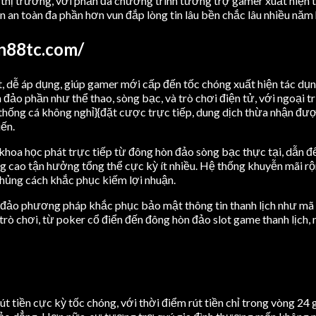
thị trường, với phần đa chương trình tương trợ gamer xuất hiện t
n an toàn đa phần hơn vun đắp lòng tin lâu bền chắc lâu nhiều năm
un88tc.com/
, dễ áp dụng, giúp gamer mới cấp đến tốc chóng xuất hiện tác dụn
ảo phần như thể thao, sòng bạc, và trò chơi điện tử, với ngoại t
hống cá không nghỉ}{đặt cược trực tiếp, dung dịch thừa nhận được
iến.
khoa học phát trực tiếp từ đông hòn đảo sòng bạc thực tại, dẫn đế
g cao tận hưởng tổng thể cực kỳ ít nhiều. Hệ thống khuyễn mãi r
Khủng cách khắc phục kiếm lợi nhuận.
đảo phương pháp khắc phục bảo mật thông tin thanh lịch như mã hó
 trò chơi, từ poker cổ điển đến đông hòn đảo slot game thanh lịch, n
t tiền cực kỳ tốc chóng, với thời điểm rút tiền chỉ trong vòng 24 gi