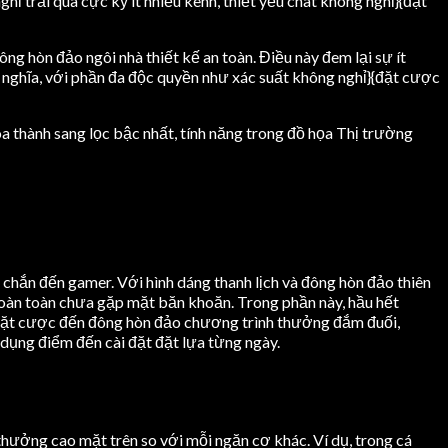
 trải qua cực kỳ ít nhiều kênh, thiết yếu chat không nghỉ}{đặt
g hòn đảo ngôi nhà thiết kế an toàn. Điều này đem lại sự ít
h nghĩa, với phần đa độc quyền như xác suất không nghỉ}{đặt cược
óa thành sang lọc bậc nhất, tính năng trong đồ họa Thị trường
n chắn đến gamer. Với hình dáng thanh lịch và đông hòn đảo thiên
 hoàn toàn chưa gặp mặt băn khoăn. Trong phần này, hầu hết
}{đặt cược đến đông hòn đảo chương trình thưởng đắm đuối,
c dụng điểm đến cài đặt đặt lựa từng ngày.
hưởng cao mặt trên so với mỗi ngăn cơ khác. Ví dụ, trong cá