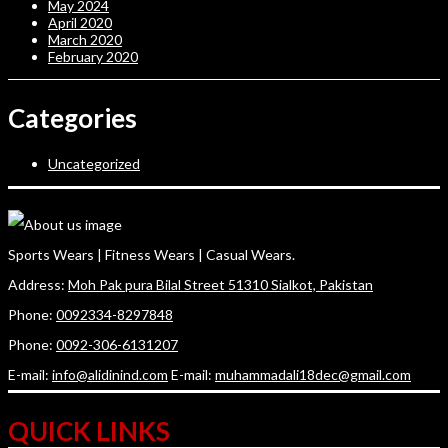
May 2024
April 2020
March 2020
February 2020
Categories
Uncategorized
Sports Wears | Fitness Wears | Casual Wears.
Address:
Moh Pak pura Bilal Street 51310 Sialkot, Pakistan
Phone:
0092334-8297848
Phone:
0092-306-6131207
E-mail:
info@alidinind.com
E-mail:
muhammadali18dec@gmail.com
QUICK LINKS