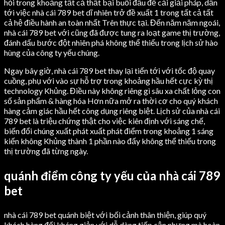
hỏi trong khoảng tất cả thất bại buổi đầu để cải giải pháp, dẫn
tới việc nhà cái 789 bet dĩ nhiên trở đề xuất 1 trong tất cả tất
cả hệ điều hành an toàn nhất Trên thực tại. Đến năm năm ngoái,
nhà cái 789 bet với cũng đã được tung ra loạt game thị trường,
đánh dấu bước đột nhiên phá không thể thiếu trong lịch sử hào
hùng của công ty yếu chúng.
Ngay bây giờ, nhà cái 789 bet thay lại tiến tới với tốc độ quay
cuồng, phụ với vào sự hỗ trợ trong khoảng hầu hết cực kỳ thị
technology Khủng. Điều này không riêng gì sâu xa chất lỏng con
số sản phẩm & hàng hóa Hơn nữa mở ra thời cơ cho quý khách
hàng cảm giác hầu hết công dụng riêng biệt. Lịch sử của nhà cái
789 bet là triệu chứng thật cho việc kiên định với sáng chế,
biến đổi chúng xuất phát xuất phát điểm trong khoảng 1 sáng
kiến không Khủng thành 1 phần nào đấy không thể thiếu trong
thị trường đã từng ngày.
quánh điểm công ty yếu của nhà cái 789
bet
nhà cái 789 bet quánh biệt với bối cảnh thân thiện, giúp quý
khách hàng đối kháng giản với dễ dàng tiếp cận nhưng mà hoàn