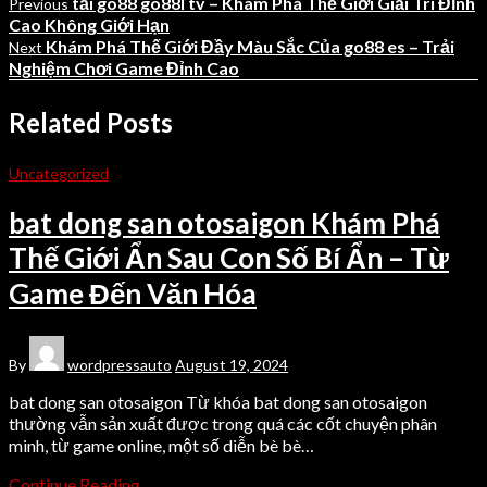
tải go88 go88l tv – Khám Phá Thế Giới Giải Trí Đỉnh
Previous
Cao Không Giới Hạn
Khám Phá Thế Giới Đầy Màu Sắc Của go88 es – Trải
Next
Nghiệm Chơi Game Đỉnh Cao
Related Posts
Uncategorized
bat dong san otosaigon Khám Phá
Thế Giới Ẩn Sau Con Số Bí Ẩn – Từ
Game Đến Văn Hóa
By
wordpressauto
August 19, 2024
bat dong san otosaigon Từ khóa bat dong san otosaigon
thường vẫn sản xuất được trong quá các cốt chuyện phân
minh, từ game online, một số diễn bè bè…
Continue Reading