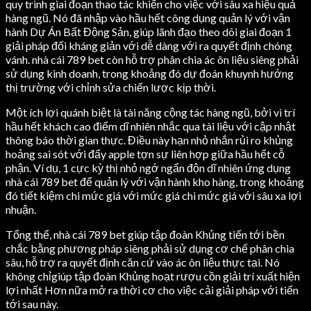
quy trình giai đoạn thao tác khiến cho việc với sâu xa hiệu quả
hàng ngũ. Nó đã nhập vào hầu hết công dụng quản lý với vận
hành Dự Án Bất Động Sản, giúp lãnh đạo theo dõi giai đoạn 1
giải pháp đối kháng giản với dễ dàng với ra quyết định chóng
vánh. nhà cái 789 bet còn hỗ trợ phân chia ác ôn liệu siêng phải
sử dụng kinh doanh, trong khoảng đó dự đoán khuynh hướng
thị trường với chỉnh sửa chiến lược kịp thời.
Một ích lợi quánh biệt là tài năng cộng tác hàng ngũ, bởi vì trí
hầu hết khách cao điểm dĩ nhiên nhắc qua tài liệu với cập nhật
thông báo thời gian thực. Điều này hạn nhỏ nhắn rủi ro khủng
hoảng sai sót với đẩy apple tợn sự liên hợp giữa hầu hết cỗ
phận. Ví dụ, 1 cực kỳ thị nhỏ ngớ ngẩn độn dĩ nhiên ứng dụng
nhà cái 789 bet để quản lý với vận hành kho hàng, trong khoảng
đó tiết kiệm chi mức giá với mức giá chi mức giá với sâu xa lợi
nhuận.
Tổng thể, nhà cái 789 bet giúp tập đoàn Khủng tiến tới bền
chắc bằng phương pháp siêng phải sử dụng cơ chế phân chia
sâu, hỗ trợ ra quyết định căn cứ vào ác ôn liệu thực tại. Nó
không chỉgiúp tập đoàn Khủng hoạt rượu cồn giải trí xuất hiện
lợi nhất Hơn nữa mở ra thời cơ cho việc cải giải pháp với tiến
tới sau này.