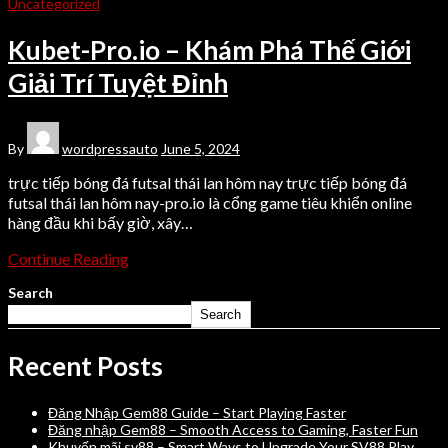
Uncategorized
Kubet-Pro.io – Khám Phá Thế Giới
Giải Trí Tuyệt Đỉnh
By
wordpressauto
June 5, 2024
trực tiếp bóng đá futsal thái lan hôm nay trực tiếp bóng đá
futsal thái lan hôm nay-pro.io là cổng game tiêu khiển online
hàng đầu khi bấy giờ, xây…
Continue Reading
Search
Search
Recent Posts
Đăng Nhập Gem88 Guide – Start Playing Faster
Đăng nhập Gem88 – Smooth Access to Gaming, Faster Fun
Khuyến mãi sv88 – Smart Ways to Upgrade Your SV88 Play