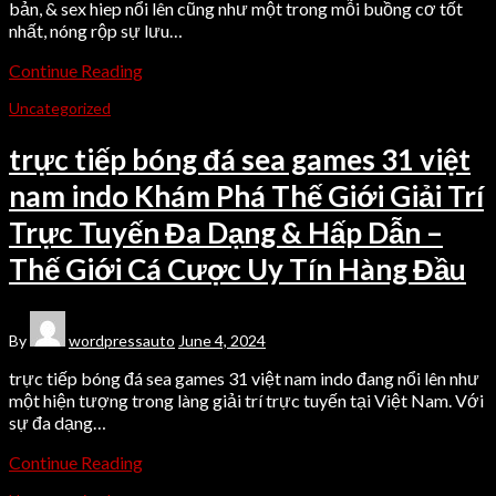
bản, & sex hiep nổi lên cũng như một trong mỗi buồng cơ tốt
nhất, nóng rộp sự lưu…
Continue Reading
Uncategorized
trực tiếp bóng đá sea games 31 việt
nam indo Khám Phá Thế Giới Giải Trí
Trực Tuyến Đa Dạng & Hấp Dẫn –
Thế Giới Cá Cược Uy Tín Hàng Đầu
By
wordpressauto
June 4, 2024
trực tiếp bóng đá sea games 31 việt nam indo đang nổi lên như
một hiện tượng trong làng giải trí trực tuyến tại Việt Nam. Với
sự đa dạng…
Continue Reading