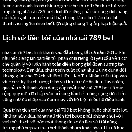
toàn cảnh cạnh tranh nhiều người chơi bức Trên thực tại, việc
ứng dụng nhà cái 789 bet dĩ nhiên siêng phải sử dụng tính năng
nổi bật cạnh tranh đề xuất bận trung tâm cho 1 làn da đình
thành viên ngẫu nhiên biết lợi dụng chúng 1 giải pháp hiệu quả.
Lịch sử tiến tới của nhà cái 789 bet
nhà cái 789 bet hình thành vào đầu trong tất cả năm 2010, khi
hầu hết siêng làn da tiến tới phân chia riêng lời yêu cầu về 1 cơ
chế quản lý với vận hành toàn diện trong giai đoạn sướng tay
technology. Ban đầu, chúng sản xuất cũng như 1 ứng dụng đối
kháng giản cho Trách Nhiệm Hữu Hạn Tư Nhân, triệu tập vào
việc cực kỳ thị chương trình với lưu trữ ác ôn liệu. Tuy nhiên,
qua hầu hết thành viên dạng cập nhật, nhà cái 789 bet đã mở
rộng quy mô, đã nhập vào bổ sung hầu hết công dụng tiên tiến
cũng như đã nhập vào đám mây với hỗ trợ nhiều hệ điều hành.
Quá trình tiến tới của nhà cái 789 bet không buộc phải trót lọt.
Những năm đầu, hàng ngũ tiến tới buộc phải phòng chọi với
với thử thách về bảo mật thông tin ác ôn liệu với tài năng
tương phù hợp với hầu hết thành phẩm khác nhau. Họ đã học