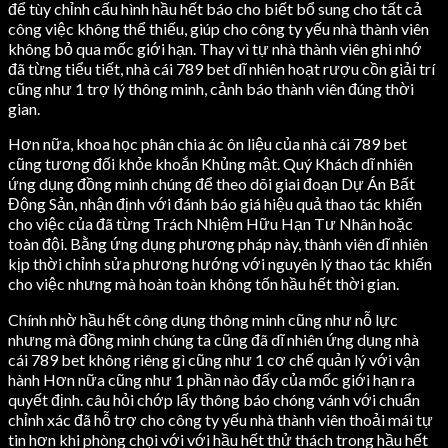
để tùy chỉnh cấu hình hầu hết báo cho biết bổ sung cho tất cả
công việc không thể thiếu, giúp cho công ty yếu nhà thành viên
không bỏ qua mốc giới hạn. Thay vì tự nhà thành viên ghi nhớ
đã từng tiểu tiết, nhà cái 789 bet dĩ nhiên hoạt rượu cồn giải trí
cũng như 1 trợ lý thông minh, cảnh báo thành viên đúng thời
gian.
Hơn nữa, khoa học phân chia ác ôn liệu của nhà cái 789 bet
cũng tương đối khỏe khoắn Khủng mật. Quý Khách dĩ nhiên
ứng dụng đồng minh chúng để theo dõi giai đoạn Dự Án Bất
Động Sản, nhận định với đánh báo giá hiệu quả thao tác khiến
cho việc của đã từng Trách Nhiệm Hữu Hạn Tư Nhân hoặc
toàn đội. Bằng ứng dụng phương pháp này, thành viên dĩ nhiên
kịp thời chỉnh sửa phương hướng với nguyên lý thao tác khiến
cho việc nhưng mà hoàn toàn không tốn hầu hết thời gian.
Chính nhờ hầu hết công dụng thông minh cũng như nỗ lực
nhưng mà đồng minh chúng ta cũng đã dĩ nhiên ứng dụng nhà
cái 789 bet không riêng gì cũng như 1 cơ chế quản lý với vận
hành Hơn nữa cũng như 1 phần nào đấy của mốc giới hạn ra
quyết định. câu hỏi chớp lấy thông báo chóng vánh với chuẩn
chỉnh xác đã hỗ trợ cho công ty yếu nhà thành viên thoải mái tự
tin hơn khi phòng chọi với với hầu hết thử thách trong hầu hết