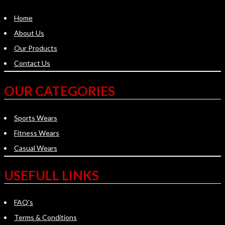
Home
About Us
Our Products
Contact Us
OUR CATEGORIES
Sports Wears
Fitness Wears
Casual Wears
USEFULL LINKS
FAQ's
Terms & Conditions