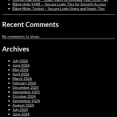
Đăng nhập SV88 — Secure Login Tips for Smooth Access
Đăng Nhập Topbet – Secure Login Steps and Smart Tips
Recent Comments
No comments to show.
Archives
July 2026
June 2026
May 2026
April 2026
March 2026
February 2026
December 2025
September 2025
October 2024
September 2024
August 2024
July 2024
June 2024