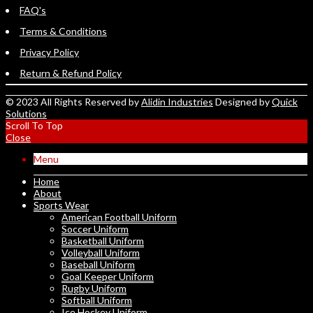
FAQ's
Terms & Conditions
Privacy Policy
Return & Refund Policy
© 2023 All Rights Reserved by
Alidin Industries
Designed by
Quick
Solutions
Scroll To Top
Close
Menu
Home
About
Sports Wear
American Football Uniform
Soccer Uniform
Basketball Uniform
Volleyball Uniform
Baseball Uniform
Goal Keeper Uniform
Rugby Uniform
Softball Uniform
Ice Hockey Uniform