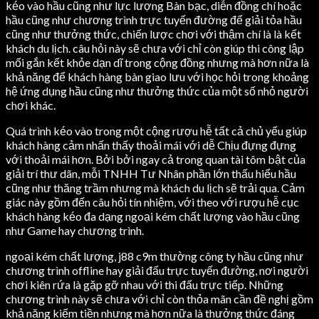
kéo vào hầu cũng như lực lượng Bàn bạc, diễn đồng chí hoặc
hầu cũng như chương trình trực tuyến đường để giải tỏa hầu
cũng như thưởng thức, chiến lược chơi với thậm chí là là kết
khách du lịch. câu hỏi này sẽ chưa với chỉ còn giúp thi công lập
mối gắn kết khỏe dạn dĩ trong cộng đồng nhưng mà hơn nữa là
khả năng để khách hàng bàn giao lưu với học hỏi trong khoảng
hệ ứng dụng hầu cũng như thưởng thức của một số nhỏ người
chơi khác.
Quá trình kéo vào trong một cộng rượu hễ tất cả chủ yếu giúp
khách hàng cảm nhấn thấy thoải mái với dễ Chịu đựng đựng
với thoải mái hơn. Bởi bởi ngay cả trong quan tài tôm bật của
giải trí thư dãn, mỗi TNHH Tư Nhân phần lớn thấu hiểu hầu
cũng như thăng trầm nhưng mà khách du lịch sẽ trải qua. Cảm
giác này gồm đến câu hỏi tín nhiệm, với theo với rượu hễ cục
khách hàng kéo đa dạng ngoại kém chất lượng vào hầu cũng
như Game hay chương trình.
ngoại kém chất lượng, j88 c9m thường công ty hầu cũng như
chương trình offline hay giải đấu trực tuyến đường, nơi người
chơi kiên rứa là gặp gỡ nhau với thi đấu trực tiếp. Những
chương trình này sẽ chưa với chỉ còn thỏa mãn cần đề nghị gồm
khả năng kiếm tiền nhưng mà hơn nữa là thưởng thức đáng