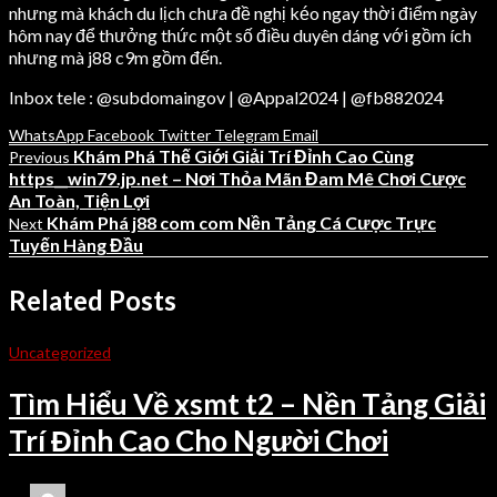
nhưng mà khách du lịch chưa đề nghị kéo ngay thời điểm ngày
hôm nay để thưởng thức một số điều duyên dáng với gồm ích
nhưng mà j88 c9m gồm đến.
Inbox tele : @subdomaingov | @Appal2024 | @fb882024
WhatsApp
Facebook
Twitter
Telegram
Email
Khám Phá Thế Giới Giải Trí Đỉnh Cao Cùng
Previous
https__win79.jp.net – Nơi Thỏa Mãn Đam Mê Chơi Cược
An Toàn, Tiện Lợi
Khám Phá j88 com com Nền Tảng Cá Cược Trực
Next
Tuyến Hàng Đầu
Related Posts
Uncategorized
Tìm Hiểu Về xsmt t2 – Nền Tảng Giải
Trí Đỉnh Cao Cho Người Chơi