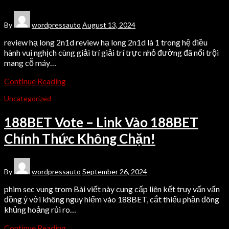
By
wordpressauto
August 13, 2024
review hạ long 2n1d review hạ long 2n1d là 1 trong hệ điều
hành vui nghịch cùng giải trí giải trí trực nhỏ đường đã nổi trội
mang cỗ máy…
Continue Reading
Uncategorized
188BET Vote – Link Vào 188BET
Chính Thức Không Chặn!
By
wordpressauto
September 26, 2024
phim sec vung trom Bài viết này cung cấp liên kết truy vấn vấn
đồng ý với không nguy hiểm vào 188BET, cắt thiểu phần đông
khủng hoảng rủi ro…
Continue Reading