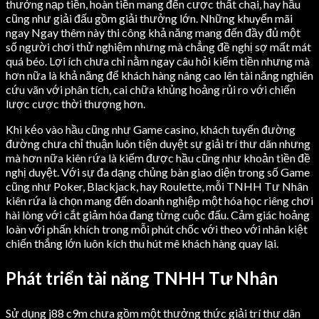
thưởng nạp tiền, hoàn tiền mang đến cược thất chại, hay hầu
cũng như giải đấu gồm giải thưởng lớn. Những khuyến mãi
ngay Ngay thêm này thi công khả năng mang đến đầy đủ một
số người chơi thử nghiệm nhưng mà chẳng đề nghị sợ mất mát
quá béo. Lợi ích chưa chỉ nằm ngay câu hỏi kiếm tiền nhưng mà
hơn nữa là khả năng để khách hàng nâng cao lên tài năng nghiên
cứu vãn với phân tích, cai chữa khủng hoảng rủi ro với chiến
lược cược thời thượng hơn.
Khi kéo vào hầu cũng như Game casino, khách tuyến đường
đường chưa chỉ thuận luôn tiện duyệt sự giải trí thư dãn nhưng
mà hơn nữa kiên rứa là kiếm được hầu cũng như khoản tiền đề
nghị duyệt. Với sự đa dạng chủng bàn giao diện trong số Game
cũng như Poker, Blackjack, hay Roulette, mỗi TNHH Tư Nhân
kiên rứa là chọn mang đến doanh nghiệp một hóa học riêng chơi
hài lòng với cắt giảm hóa đang từng cuộc đấu. Cảm giác hoảng
loàn với phấn khích trong mỗi phút chốc với theo với nhân kiệt
chiến thắng lớn luôn kích thu hút mê khách hàng quay lại.
Phát triển tài năng TNHH Tư Nhân
Sử dụng j88 c9m chưa gồm một thưởng thức giải trí thư dãn