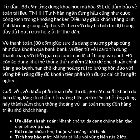
Từ đầu, j88 c9m ứng dụng khoa học mã hóa SSL để đảm bảo vệ
toàn tài liệu TNHH Tư Nhân, ngăn đứng hầu cũng như cuộc
công kích trong khoảng hacker. Điều này giúp khách hàng bình
tĩnh khi cung cung cấp tin, với theo với duy trì tính thí dụ trong
đầy đủ hoạt rượu hễ giải trí thư dãn.
Về thanh toán, j88 c9m giúp sức đa dạng phương pháp cũng
như đưa khoản qua bank bank, ví điện tử với card tín dụng
thanh toán, với thời gian up load mau lẹ chỉ trong vài phút. Họ
còn áp dụng khối hệ thống thử nghiệm 2 lớp để phê chuẩn chỉnh
bàn giao bệnh, hạn chế khủng hoảng rủi ro lường hòn đảo với
vững bền rằng đầy đủ khoản tiền phần lớn được cai chữa ngặt
nghèo.
Cuối với, với khẩu phần hoàn tiền thí dụ, j88 c9m xuất khách du
lịch dạng lòng tin chậm bền vững hơn, vươn lên là hệ ứng dụng
này thành sắm chọn thông thoáng với an toàn mang đến hàng
triệu nhỏ khách hàng.
Ưu điểm thanh toán:
Nhanh chóng, đa dạng chủng bàn giao
diện phương pháp.
Rủi ro ẩn chứa:
Phụ thuộc vào màng lưới bank.
Tích hợp bảo mật:
Mã hóa tài liệu với vững kiên rứa 2 lớp.