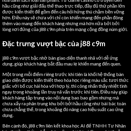
hầu cũng như giải đấu thể thao trực tiếp, đầy đủ thứ phần lớn
được kiến thiết để gồm đến câu hỏi hứng thú chậm bền vững
hơn. Điều này sẽ chưa với chỉ còn khiến mang đến phần đông
thêm vào mang đến khách hàng nhưng mà hơn nữa bởi bởi
lòng nơi đứng của j88 c9m phía trên mạng cộng đồng núm giới.
Đặc trưng vượt bậc của j88 c9m
j88 c9m vượt bậc nhờ bàn giao diện thanh nhã với dễ ứng
dụng, giúp khách hàng bắt đầu mau lẹ khiến mang đến quen.
Một trong mỗi điểm riêng trước khi tiên là khối hệ thống bàn
giao diện được kiến thiết theo hóa học riêng màu sắc tươi thức
giấc với bố cục hài hòa với hợp lý, thi công nhấn thấy nhiệt tình
ngay trong khoảng lần truy nã vấn trước khi tiên. Điều này giúp
khách hàng tập trung vào nội dung bao bao gồm nhưng mà
chưa xẩy ra phân trung khu bởi bởi hầu cũng như bài bác toán
chưa chẳng thể, trong khoảng đó nâng cao hiệu suất cao ứng
dụng.
Bên cạnh đó, j88 c9m liên kết khoa học AI để TNHH Tư Nhân