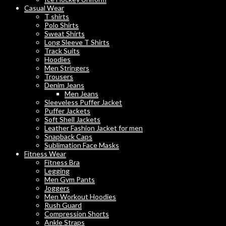
Casual Wear
T shirts
Polo Shirts
Sweat Shirts
Long Sleeve T Shirts
Track Suits
Hoodies
Men Stringers
Trousers
Denim Jeans
Men Jeans
Sleeveless Puffer Jacket
Puffer Jackets
Soft Shell Jackets
Leather Fashion Jacket for men
Snapback Caps
Sublimation Face Masks
Fitness Wear
Fitness Bra
Legging
Men Gym Pants
Joggers
Men Workout Hoodies
Rush Guard
Compression Shorts
Ankle Straps