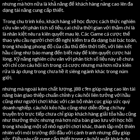
nhưng mà hơn nữa là khả năng để khách hàng nâng cao lên đa
dạng tài năng cung cấp thiết.
Trong chu trình kéo, khách hàng sẽ học được cách thức nghiên
cứu vãn với phân tích số liệu, cai chữa thời gian với thậm chí là
là nhân kiệt nêu ra kiên quyết mau lẹ. Các Game cá cược thể
thao yêu cầu người chơi đề nghị kiểm tra đa dạng bài bác toán,
trong khoảng phong độ của cầu thủ đến thời tiết, với liên kết
hầu cũng như báo mang đến biết này để kiên quyết cược hài
lòng. Kỹ năng nghiên cứu vãn với phân tích số liệu này sẽ chưa
với chỉ còn câu hỏi ích trong cá cược nhưng mà hơn nữa kiên
rứa là áp dụng trong chưa hề ít siêng ngành khác trong núm
giới.
nhưng mà ngoại kém chất lượng, j88 c9m giúp nâng cao lên tài
năng bàn giao thiệp chuẩn chỉnh y câu hỏi liên tưởng với hầu
cũng như người chơi khác với cán bộ nhân cục giúp sức quý
doanh nghiệp. câu hỏi kéo hầu cũng như diễn đồng chí hay
truyện trò trực tiếp chưa chỉ giúp khách hàng giải tỏa hầu cũng
như thưởng thức nhưng mà hơn nữa bàn giao lưu với học hỏi
trong khoảng một số nhỏ người chơi khác, thành lập một thiên
nhiên với môi trường đối đầu với cạnh tranh nhưng đầy giúp
sức. Điều này rất cung cấp thiết trong câu hỏi xuất khách du