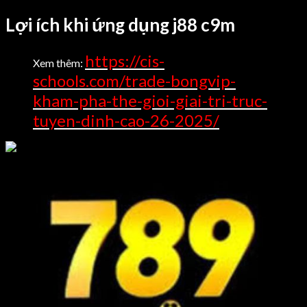
Lợi ích khi ứng dụng j88 c9m
https://cis-
Xem thêm:
schools.com/trade-bongvip-
kham-pha-the-gioi-giai-tri-truc-
tuyen-dinh-cao-26-2025/