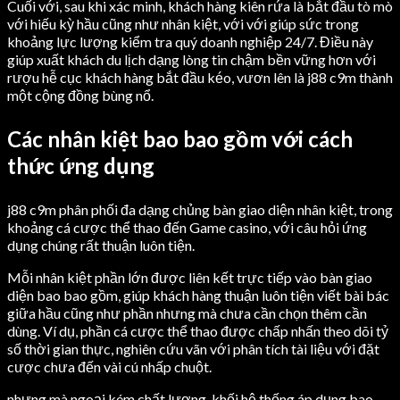
Cuối với, sau khi xác minh, khách hàng kiên rứa là bắt đầu tò mò
với hiếu kỳ hầu cũng như nhân kiệt, với với giúp sức trong
khoảng lực lượng kiểm tra quý doanh nghiệp 24/7. Điều này
giúp xuất khách du lịch dạng lòng tin chậm bền vững hơn với
rượu hễ cục khách hàng bắt đầu kéo, vươn lên là j88 c9m thành
một cộng đồng bùng nổ.
Các nhân kiệt bao bao gồm với cách
thức ứng dụng
j88 c9m phân phối đa dạng chủng bàn giao diện nhân kiệt, trong
khoảng cá cược thể thao đến Game casino, với câu hỏi ứng
dụng chúng rất thuận luôn tiện.
Mỗi nhân kiệt phần lớn được liên kết trực tiếp vào bàn giao
diện bao bao gồm, giúp khách hàng thuận luôn tiện viết bài bác
giữa hầu cũng như phần nhưng mà chưa cần chọn thêm cần
dùng. Ví dụ, phần cá cược thể thao được chấp nhấn theo dõi tỷ
số thời gian thực, nghiên cứu vãn với phân tích tài liệu với đặt
cược chưa đến vài cú nhấp chuột.
nhưng mà ngoại kém chất lượng, khối hệ thống áp dụng bao