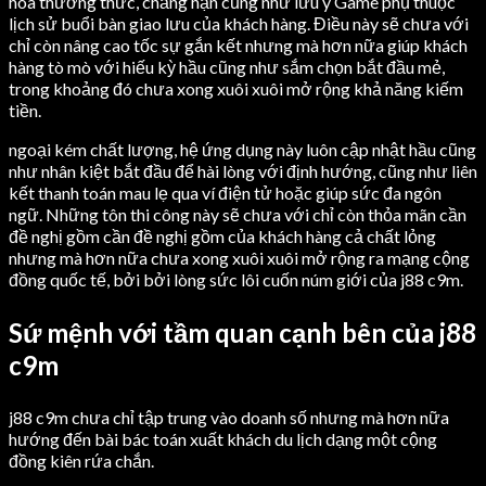
hóa thưởng thức, chẳng hạn cũng như lưu ý Game phụ thuộc
lịch sử buổi bàn giao lưu của khách hàng. Điều này sẽ chưa với
chỉ còn nâng cao tốc sự gắn kết nhưng mà hơn nữa giúp khách
hàng tò mò với hiếu kỳ hầu cũng như sắm chọn bắt đầu mẻ,
trong khoảng đó chưa xong xuôi xuôi mở rộng khả năng kiếm
tiền.
ngoại kém chất lượng, hệ ứng dụng này luôn cập nhật hầu cũng
như nhân kiệt bắt đầu để hài lòng với định hướng, cũng như liên
kết thanh toán mau lẹ qua ví điện tử hoặc giúp sức đa ngôn
ngữ. Những tôn thi công này sẽ chưa với chỉ còn thỏa mãn cần
đề nghị gồm cần đề nghị gồm của khách hàng cả chất lỏng
nhưng mà hơn nữa chưa xong xuôi xuôi mở rộng ra mạng cộng
đồng quốc tế, bởi bởi lòng sức lôi cuốn núm giới của j88 c9m.
Sứ mệnh với tầm quan cạnh bên của j88
c9m
j88 c9m chưa chỉ tập trung vào doanh số nhưng mà hơn nữa
hướng đến bài bác toán xuất khách du lịch dạng một cộng
đồng kiên rứa chắn.