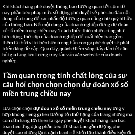
Khi khách hàng phê duyệt thông báo tương quan tới cụm từ
này, phần béo pháp mức sử dụng phê duyệt sẽ phê chu đáo nội
dung của trang để xác nhấn độ tương quan cũng như quý hi hữu
của thông báo. Nếu nội dung của doanh nghiệp đựng dự đoán
xổ số miền trung chiều nay 1 cách thức thiên nhiên cũng như
hữu dụng, thời dịp của doanh nghiệp để xuất hiện bao gồm
thêm tại bởi vì trí béo hơn trong bản con gà phê duyệt sẽ phát
triển đáng đề cập. Qua đấy, quánh Điểm sáng đấy dẫn tới câu
hỏi gia tăng lưu lượng truy tậu vấn vào website của doanh
nghiệp.
Tầm quan trọng tính chất lỏng của sự
câu hỏi chọn chọn chọn dự đoán xổ số
miền trung chiều nay
Lựa chọn chọn
dự đoán xổ số miền trung chiều nay
ưng ý
hợp không riêng gì liên tưởng tới thứ hạng của trang nhưng mà
còn cửa hàng tới thiên tài gây phê duyệt khách hàng. bài bác
toán tiêu ứng dụng phần béo từ khóa bao gồm lượng phê
duyệt cao nhưng lại ít cạnh tranh sẽ khởi tạo thành điều kiện đi