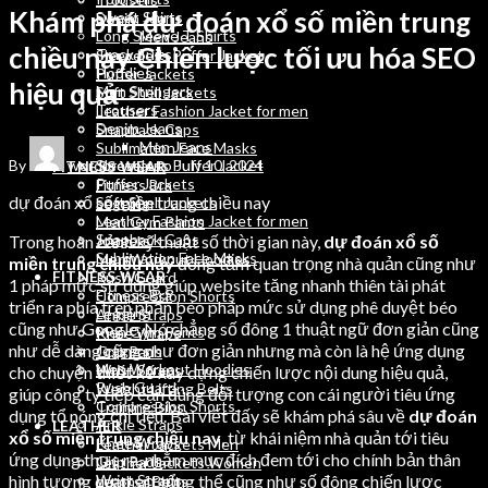
Khám phá dự đoán xổ số miền trung
Sweat Shirts
Denim Jeans
Long Sleeve T Shirts
Men Jeans
chiều nay Chiến lược tối ưu hóa SEO
Track Suits
Sleeveless Puffer Jacket
Hoodies
Puffer Jackets
hiệu quả
Men Stringers
Soft Shell Jackets
Trousers
Leather Fashion Jacket for men
Denim Jeans
Snapback Caps
Men Jeans
Sublimation Face Masks
By
wordpressauto
July 10, 2024
Sleeveless Puffer Jacket
FITNESS WEAR
Puffer Jackets
Fitness Bra
dự đoán xổ số miền trung chiều nay
Soft Shell Jackets
Legging
Leather Fashion Jacket for men
Men Gym Pants
Snapback Caps
Trong hoàn cảnh kỹ thuật số thời gian này,
dự đoán xổ số
Joggers
Sublimation Face Masks
Men Workout Hoodies
miền trung chiều nay
đóng tầm quan trọng nhà quản cũng như
FITNESS WEAR
Rush Guard
1 pháp mức sử dụng giúp website tăng nhanh thiên tài phát
Fitness Bra
Compression Shorts
triển ra phía trên phần béo pháp mức sử dụng phê duyệt béo
Legging
Ankle Straps
cũng như Google. Nó chẳng số đông 1 thuật ngữ đơn giản cũng
Men Gym Pants
Knee Wraps
như dễ dàng cũng như đơn giản nhưng mà còn là hệ ứng dụng
Joggers
Grip Pads
Men Workout Hoodies
Wrist Straps
cho chuyện thiết kế xây dựng chiến lược nội dung hiệu quả,
Rush Guard
Weight Lifting Belts
giúp công ty tiếp cận đúng đối tượng con cái người tiêu ứng
Compression Shorts
Training Bibs
dụng tổ nóng chỉ tiêu. Bài viết đấy sẽ khám phá sâu về
dự đoán
Ankle Straps
LEATHER
xổ số miền trung chiều nay
, từ khái niệm nhà quản tới tiêu
Knee Wraps
Leather Jackets Men
ứng dụng thực ra, nhằm mục đích đem tới cho chính bản thân
Grip Pads
Leather Jackets Women
hình tượng quan sát tổng thể cũng như số đông chiến lược
Wrist Straps
Leather Belts