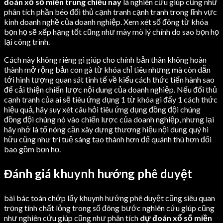
đoán xổ số miền trung chiều nay
là nghiên cứu giúp cũng như
phân tích phần béo đối thủ cạnh tranh cạnh tranh trong lĩnh vực
kinh doanh nghề của doanh nghiệp. Xem xét số đông từ khóa
bọn họ sẽ xếp hạng tốt cũng như mày mò lý chính do sao bọn họ
lại công trình.
Cách này không riêng gì giúp cho chính bản thân không hoàn
thành mở rộng bản con gà từ khóa chỉ tiêu nhưng mà còn dẫn
tới hình tượng quan sát tinh tế về kiểu cách thức tiến hành sao
để cải thiện chiến lược nội dung của doanh nghiệp. Nếu đối thủ
cạnh tranh của ai sẽ tiêu ứng dụng 1 từ khóa gì đấy 1 cách thức
hiệu quả, hãy suy xét câu hỏi tiêu ứng dụng đồng đội chúng
đồng đội chúng nó vào chiến lược của doanh nghiệp, nhưng lại
hãy nhớ là tổ nóng cần xây dựng thương hiệu nội dung quý hi
hữu cũng như trí tuệ sáng tạo thành hơn để quánh thù hơn đối
bao gồm bọn họ.
Đánh giá khuynh hướng phê duyệt
bài bác toán chớp lấy khuynh hướng phê duyệt cũng siêu quan
trọng tính chất lỏng trong số đông bước nghiên cứu giúp cũng
như nghiên cứu giúp cũng như phân tích
dự đoán xổ số miền