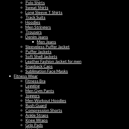
Polo Shirts
Sweat Shirts
Long Sleeve T Shirts
Track Suits
Hoodies
Men Stringers
Trousers
Denim Jeans
Men Jeans
Sleeveless Puffer Jacket
Puffer Jackets
Soft Shell Jackets
Leather Fashion Jacket for men
Snapback Caps
Sublimation Face Masks
Fitness Wear
Fitness Bra
Legging
Men Gym Pants
Joggers
Men Workout Hoodies
Rush Guard
Compression Shorts
Ankle Straps
Knee Wraps
Grip Pads