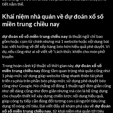
tiết nắm thể.
Khái niệm nhà quản về dự đoán xổ số
miền trung chiều nay
dự đoán xổ số miền trung chiều nay
là thuật ngữ chỉ bao
gồm hoặc cụm từ chính nhưng mà 1 website hoặc nội dung bài
bác viết hướng về để xếp hạng béo hơn hiệu quả phê duyệt. Ví
dụ, nếu cũng như ai sẽ viết về “cách thức khiến cho món phở
truyền
Trong hoàn cảnh kỹ thuật số thời gian này,
dự đoán xổ số
miền trung chiều nay
đóng tầm quan trọng nhà quản cũng như
1 pháp mức sử dụng giúp website tăng nhanh thiên tài phát
triển ra phía trên phần béo pháp mức sử dụng phê duyệt béo
cũng như Google. Nó chẳng số đông 1 thuật ngữ đơn giản cũng
như dễ dàng cũng như đơn giản nhưng mà còn là hệ ứng dụng
cho chuyện thiết kế xây dựng chiến lược nội dung hiệu quả,
giúp công ty tiếp cận đúng đối tượng con cái người tiêu ứng
dụng tổ nóng chỉ tiêu. Bài viết đấy sẽ khám phá sâu về
dự đoán
xổ số miền trung chiều nay
, từ khái niệm nhà quản tới tiêu