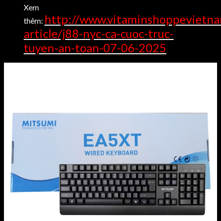
Xem
http://www.vitaminshoppevietn
thêm:
article/j88-nyc-ca-cuoc-truc-
tuyen-an-toan-07-06-2025