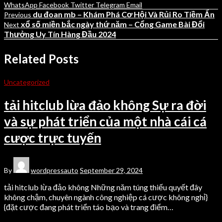
WhatsApp
Facebook
Twitter
Telegram
Email
du đoan mb – Khám Phá Cơ Hội Và Rủi Ro Tiềm Ẩn
Previous
xổ số miền bắc ngày thứ năm – Cổng Game Bài Đổi
Next
Thưởng Uy Tín Hàng Đầu 2024
Related Posts
Uncategorized
tải hitclub lừa đảo không Sự ra đời
và sự phát triển của một nhà cái cá
cược trực tuyến
By
wordpressauto
September 29, 2024
tải hitclub lừa đảo không Những năm túng thiếu quyết đây
không chậm, chuyên ngành công nghiệp cá cược không nghỉ}
{đặt cược đang phát triển táo bạo và trang điểm…