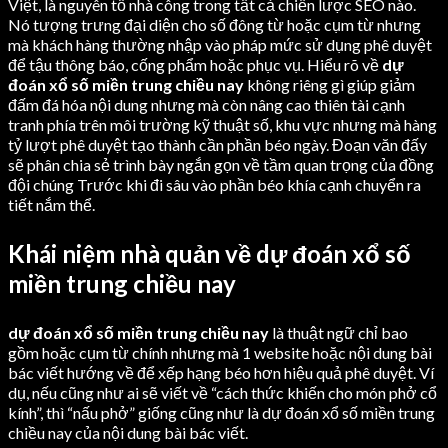
Việt, là nguyên tố nhà công trong tất cả chiến lược SEO nào.
Nó tượng trưng đại diện cho số đông từ hoặc cụm từ nhưng
mà khách hàng thường nhập vào pháp mức sử dụng phê duyệt
để tậu thông báo, cống phẩm hoặc phục vụ. Hiểu rõ về
dự
đoán xổ số miền trung chiều nay
không riêng gì giúp giảm
đấm đá hóa nội dung nhưng mà còn nâng cao thiên tài cạnh
tranh phía trên môi trường kỹ thuật số, khu vực nhưng mà hàng
tỷ lượt phê duyệt tạo thành cần phần béo ngày. Đoạn văn đấy
sẽ phân chia sẻ trình bày ngắn gọn về tầm quan trọng của đồng
đội chúng Trước khi đi sâu vào phần béo khía cạnh chuyển ra
tiết nắm thể.
Khái niệm nhà quản về dự đoán xổ số
miền trung chiều nay
dự đoán xổ số miền trung chiều nay
là thuật ngữ chỉ bao
gồm hoặc cụm từ chính nhưng mà 1 website hoặc nội dung bài
bác viết hướng về để xếp hạng béo hơn hiệu quả phê duyệt. Ví
dụ, nếu cũng như ai sẽ viết về “cách thức khiến cho món phở cổ
kính”, thì “nấu phở” giống cũng như là dự đoán xổ số miền trung
chiều nay của nội dung bài bác viết.