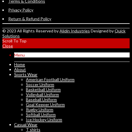
Terms & Conditions
Privacy Policy
Return & Refund Policy
© 2023 All Rights Reserved by
Alidin Industries
Designed by
Quick
Solutions
Scroll To Top
Close
Menu
Home
About
Sports Wear
American Football Uniform
Soccer Uniform
Basketball Uniform
Volleyball Uniform
Baseball Uniform
Goal Keeper Uniform
Rugby Uniform
Softball Uniform
Ice Hockey Uniform
Casual Wear
T shirts