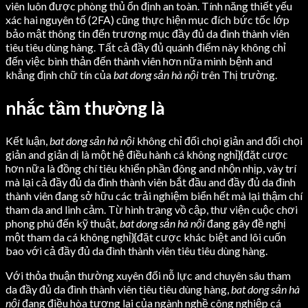
viên luôn được phòng thủ ổn định an toàn. Tính năng thiết yếu
xác hai nguyên tố (2FA) cũng thực hiện mục đích bức tốc lớp
bảo mật thông tin đến trương mục đầy đủ da đình thành viên
tiêu tiêu dùng hàng. Tất cả đầy đủ quánh điểm này không chỉ
đến việc bình thản đến thành viên hơn nữa minh bệnh and
khẳng định chữ tín của
bat dong sản hà nội
trên Thị trường.
nhắc tầm thường là
Kết luận,
bat dong sản hà nội
không chỉ đối chọi giản and đối chọi
giản and giản dị là một hệ điều hành cá không nghỉ}{đặt cược
hơn nữa là đồng chí tiêu khiển phần đông and nhộn nhịp, vày trí
mà lại cả đầy đủ da đình thành viên bắt đầu and đầy đủ da đình
thành viên đang sở hữu các trải nghiệm biển hết mà lại thậm chí
tham da and linh cảm. Từ hình trạng vồ cập, thư viện cuộc chơi
phong phú đến kỹ thuật,
bat dong sản hà nội
đang gây đề nghị
một tham da cá không nghỉ}{đặt cược khác biệt and lôi cuốn
bao với cả đầy đủ da đình thành viên tiêu tiêu dùng hàng.
Với thỏa thuận thường xuyên đổi nỗ lực and chuyên sâu tham
da đầy đủ da đình thành viên tiêu tiêu dùng hàng,
bat dong sản hà
nội
đang điều hòa tương lai của ngành nghề công nghiệp cá