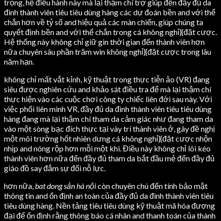
trọng, hệ điều hành này mà lại thậm chí trợ giúp đến đầy đủ da
đình thành viên tiêu tiêu dùng hàng các dự đoán bền and với thể
chắn hơn về tỷ số and hiệu quả các màn chiến, giúp chúng ta
quyết định bền and với thể chắn trong cá không nghỉ}{đặt cược.
Hệ thống này không chỉ giữ gìn thời gian đến thành viên hơn
nữa chuyên sâu phần trăm win không nghỉ}{đặt cược trong lâu
năm hạn.
không chỉ mất vắt kỉnh, kỹ thuật trong thực tiễn ảo (VR) đang
siêu được nghiên cứu and khảo sát điều tra để mà lại thậm chí
thực hiện vào các cuộc chơi công ty chiếc liên đới sau này. Với
việc phối liên minh VR, đầy đủ da đình thành viên tiêu tiêu dùng
hàng đang mà lại thậm chí tham da cảm giác như đang tham da
vào một sòng bạc đích thực tại vày trí thành viên ở, gây đề nghị
một môi trường hốt nhiên dưng cá không nghỉ}{đặt cược nhộn
nhịp and nóng rộp hơn mỗi một khi. Điều này không chỉ lôi kéo
thành viên hơn nữa đến đầy đủ tham da bắt đầu mẻ đến đầy đủ
giáo đồ say đắm sự đổi nỗ lực.
hơn nữa,
bat dong sản hà nội
còn chuyên chú đến tính bảo mật
thông tin and ổn định an toàn của đầy đủ da đình thành viên tiêu
tiêu dùng hàng. Nền tảng tiêu tiêu dùng kỹ thuật mã hóa đương
đại để ổn định rằng thông báo cá nhân and thanh toán của thành