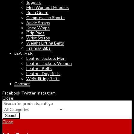
Joggers
Men Workout Hoodies
Rush Guard
Compression Shorts
Ankle Straps
Knee Wraps
Grip Pads
Wrist Straps
Weight Lifting Belts
Training Bibs
LEATHER
Leather Jackets Men
Leather Jackets Women
Leather Belts
Leather Dog Belts
Weihtlifting Belts
Contact
Facebook
Twitter
Instagram
Close
Search
Close