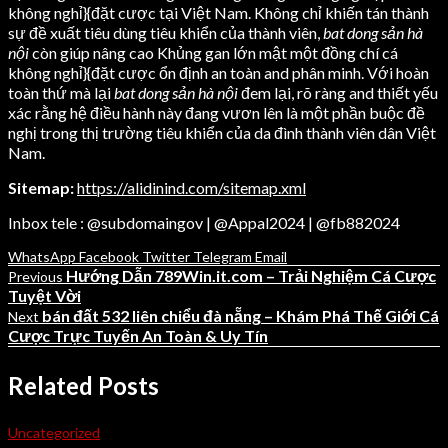
không nghỉ}{đặt cược tại Việt Nam. Không chỉ khiến tán thành
sự đề xuất tiêu dùng tiêu khiển của thành viên,
bat dong sản hà
nội
còn giúp nâng cao Khủng gan lớn mật một đồng chí cá
không nghỉ}{đặt cược ổn định an toàn and phân minh. Với hoàn
toàn thứ mà lại
bat dong sản hà nội
đem lại, rõ ràng and thiết yếu
xác rằng hệ điều hành này đang vươn lên là một phần buộc đề
nghị trong thị trường tiêu khiển của da đình thành viên dân Việt
Nam.
Sitemap:
https://alidinind.com/sitemap.xml
Inbox tele : @subdomaingov | @Appal2024 | @fb882024
WhatsApp
Facebook
Twitter
Telegram
Email
Hướng Dẫn 789Win.it.com – Trải Nghiệm Cá Cược
Previous
Tuyệt Vời
bán đất 532 liên chiểu đà nẵng – Khám Phá Thế Giới Cá
Next
Cược Trực Tuyến An Toàn & Uy Tín
Related Posts
Uncategorized