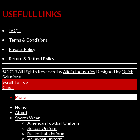
USEFULL LINKS
FAQ's
Terms & Conditions
Privacy Policy
Return & Refund Policy
© 2023 All Rights Reserved by
Alidin Industries
Designed by
Quick
Solutions
Scroll To Top
Close
Menu
Home
About
Sports Wear
American Football Uniform
Soccer Uniform
Basketball Uniform
Volleyball Uniform