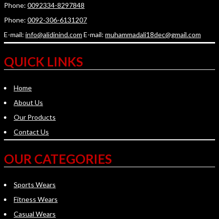
Phone:
0092334-8297848
Phone:
0092-306-6131207
E-mail:
info@alidinind.com
E-mail:
muhammadali18dec@gmail.com
QUICK LINKS
Home
About Us
Our Products
Contact Us
OUR CATEGORIES
Sports Wears
Fitness Wears
Casual Wears