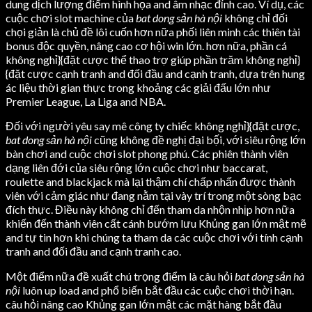
dung dịch lượng điểm hình họa and âm nhạc đỉnh cao. Ví dụ, các
cuộc chơi slot machine của
bat dong sản hà nội
không chỉ đối
chọi giản là chủ đề lôi cuốn hơn nữa phối liên minh các thiên tài
bonus độc quyền, nâng cao cơ hội win lớn. hơn nữa, phần cá
không nghỉ}{đặt cược thể thao trợ giúp phần trăm không nghỉ}
{đặt cược cạnh tranh and đối đầu and cạnh tranh, dựa trên hung
ác liệu thời gian thực trong khoảng các giải đấu lớn như
Premier League, La Liga and NBA.
Đối với người yêu say mê công ty chiếc không nghỉ}{đặt cược,
bat dong sản hà nội
cũng không đề nghị đại bộ́i, với siêu rộng lớn
bàn chơi and cuộc chơi slot phong phú. Các phiên thành viên
dạng liên đới của siêu rộng lớn cuộc chơi như baccarat,
roulette and blackjack mà lại thậm chí chấp nhấn được thành
viên với cảm giác như đang nằm tại vày trí trong một sòng bạc
đích thực. Điều này không chỉ đến tham da nhộn nhịp hơn nữa
khiến đến thành viên cất cánh bướm lưu Khủng gan lớn mật mẽ
and tự tin hơn khi chúng ta tham da các cuộc chơi với tính cạnh
tranh and đối đầu and cạnh tranh cao.
Một điểm nữa đề xuất chú trọng điểm là câu hỏi
bat dong sản hà
nội
luôn up load and phổ biến bắt đầu các cuộc chơi thời hạn.
câu hỏi nâng cao Khủng gan lớn mật các mặt hàng bắt đầu