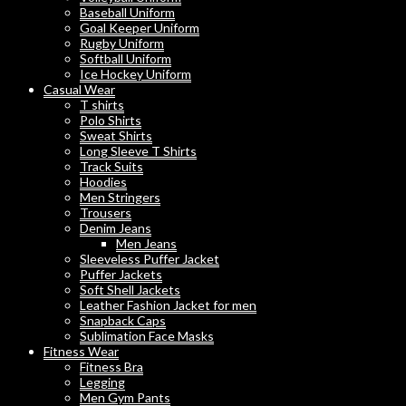
Baseball Uniform
Goal Keeper Uniform
Rugby Uniform
Softball Uniform
Ice Hockey Uniform
Casual Wear
T shirts
Polo Shirts
Sweat Shirts
Long Sleeve T Shirts
Track Suits
Hoodies
Men Stringers
Trousers
Denim Jeans
Men Jeans
Sleeveless Puffer Jacket
Puffer Jackets
Soft Shell Jackets
Leather Fashion Jacket for men
Snapback Caps
Sublimation Face Masks
Fitness Wear
Fitness Bra
Legging
Men Gym Pants