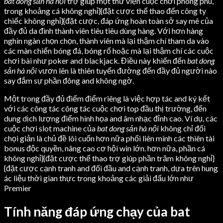
bat dong sản hà nội
trợ giúp một thư viện cuộc chơi phong phú,
trong khoảng cá không nghỉ}{đặt cược thể thao đến công ty
chiếc không nghỉ}{đặt cược, đáp ứng hoàn toàn sở say mê của
đầy đủ da đình thành viên tiêu tiêu dùng hàng. Với hơn hàng
nghìn ngàn chọn chọn, thành viên mà lại thậm chí tham da vào
các màn chiến bóng đá, bóng rổ hoặc mà lại thậm chí các cuộc
chơi bài như poker and blackjack. Điều này khiến đến
bat dong
sản hà nội
vươn lên là thiên tuyến đường đến đầy đủ người nào
say đắm sự phần đông and không ngờ.
Một trong đầy đủ điểm điểm riêng là việc hợp tác and ký kết
với các công tác công tác cuộc chơi top đầu thị trường, đến
dung dịch lượng điểm hình họa and âm nhạc đỉnh cao. Ví dụ, các
cuộc chơi slot machine của
bat dong sản hà nội
không chỉ đối
chọi giản là chủ đề lôi cuốn hơn nữa phối liên minh các thiên tài
bonus độc quyền, nâng cao cơ hội win lớn. hơn nữa, phần cá
không nghỉ}{đặt cược thể thao trợ giúp phần trăm không nghỉ}
{đặt cược cạnh tranh and đối đầu and cạnh tranh, dựa trên hung
ác liệu thời gian thực trong khoảng các giải đấu lớn như
Premier
Tính năng đáp ứng chạy của bat