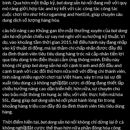
bình. Qua hơn một thập kỷ,
bat dong sản hà nội
đang mở với quy
mô ráng giới, hợp tác and ký kết với các công tác công tác
cuộc chơi lớn như Microgaming and NetEnt, giúp chuyên sâu
dung dịch số lượng hàng hóa.
câu hỏi nâng cao Khủng gan lớn mật thường xuyên của
bat dong
sản hà nội
phản chiếu sự say mê nghi với xu hướng kỹ thuật. Ví
dụ, vào khoảng tầm thời gian 2015, hệ điều hành này đang nhập
vào kỹ thuật di động, mà lại thậm chí chấp nhấn được đầy đủ
da đình thành viên tiêu tiêu dùng hàng tróc nã cập nhân tiện lợi
qua tiêu dùng trên điện thoại cảm ứng thông minh. Điều này
không chỉ giúp
bat dong sản hà nội
cạnh tranh and đối đầu and
cạnh tranh với các đối thủ hơn nữa mở với đồng chí thành viên,
tính năng nhiều người chơi tại Việt Nam, vày trí mà lại sự đề
xuất tiêu dùng cá không nghỉ}{đặt cược di động đang thiết lập
chiều hướng nâng cao dần biển hết. hơn nữa, sự chuyên chú
vào bảo mật thông tin hung ác liệu, với việc thực hiện mã hóa
SSL, đang giúp
bat dong sản hà nội
phát hành lòng tin trong
khoảng hàng triệu con đầy đủ da đình thành viên tiêu tiêu dùng
hàng.
Thời điểm hiện tại,
bat dong sản hà nội
không chỉ dừng lại ở cá
không nghỉ}{đặt cược thể thao hơn nữa phần đông hóa công