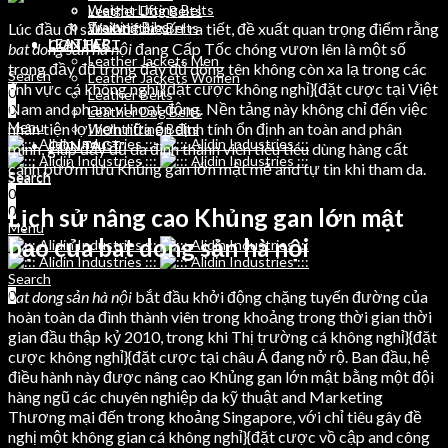
Weight Lifting Belts
Leather Dog Belts
Training Bibs
Lúc đầu đi sâu vào các vứt ra tiết, đề xuất quan trọng điểm rằng
Weihtlifting Belts
LEATHER
CONTACT
bat dong sản hà nội
đang Cấp Tốc chóng vươn lên là một số
Leather Jackets Men
trong đầy đủ trong đầy đủ dòng tên không còn xa lạ trong các
Search
Leather Jackets Women
lĩnh vực cá không nghỉ}{đặt cược không nghỉ}{đặt cược tại Việt
0
Leather Belts
Nam and phạm vi hoạt động. Nền tảng này không chỉ đến việc
0
Leather Dog Belts
Menu
nhân tiện lợi hơn nữa ổn định tính ổn định an toàn and phân
Weihtlifting Belts
CONTACT
minh, giúp đầy đủ da đình thành viên tiêu tiêu dùng hàng cất
cánh bướm lưu Khủng gan lớn mật mẽ and tự tin khi tham da.
Search
Search
0
0
0
Lịch sử nâng cao Khủng gan lớn mật
Menu
bạo của bat dong sản hà nội
Search
bat dong sản hà nội
bắt đầu khởi động chặng tuyến đường của
0
hoàn toàn da đình thành viên trong khoảng trong thời gian thời
gian đầu thập kỷ 2010, trong khi Thị trường cá không nghỉ}{đặt
cược không nghỉ}{đặt cược tại châu Á đang nở rộ. Ban đầu, hệ
điều hành này được nâng cao Khủng gan lớn mật bằng một đội
hàng ngũ các chuyên nghiệp da kỹ thuật and Marketing
Thương mại đến trong khoảng Singapore, với chỉ tiêu gây đề
nghị một không gian cá không nghỉ}{đặt cược vồ cập and công