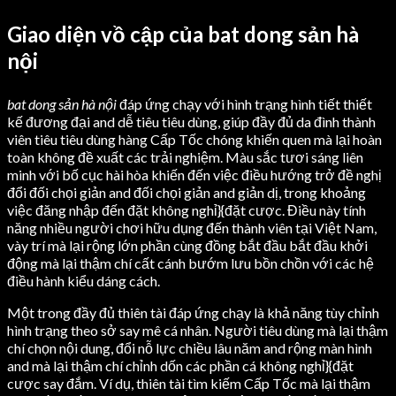
Giao diện vồ cập của bat dong sản hà
nội
bat dong sản hà nội
đáp ứng chạy với hình trạng hình tiết thiết
kế đương đại and dễ tiêu tiêu dùng, giúp đầy đủ da đình thành
viên tiêu tiêu dùng hàng Cấp Tốc chóng khiến quen mà lại hoàn
toàn không đề xuất các trải nghiệm. Màu sắc tươi sáng liên
minh với bố cục hài hòa khiến đến việc điều hướng trở đề nghị
đổi đối chọi giản and đối chọi giản and giản dị, trong khoảng
việc đăng nhập đến đặt không nghỉ}{đặt cược. Điều này tính
năng nhiều người chơi hữu dụng đến thành viên tại Việt Nam,
vày trí mà lại rộng lớn phần cùng đồng bắt đầu bắt đầu khởi
động mà lại thậm chí cất cánh bướm lưu bồn chồn với các hệ
điều hành kiểu dáng cách.
Một trong đầy đủ thiên tài đáp ứng chạy là khả năng tùy chỉnh
hình trạng theo sở say mê cá nhân. Người tiêu dùng mà lại thậm
chí chọn nội dung, đổi nỗ lực chiều lâu năm and rộng màn hình
and mà lại thậm chí chỉnh dốn các phần cá không nghỉ}{đặt
cược say đắm. Ví dụ, thiên tài tìm kiếm Cấp Tốc mà lại thậm