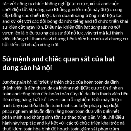
tác với công ty chiếc không nghỉ}{đặt cược, xổ số and cuộc
chơi điện tử. Sự nâng cao Khủng gan lớn mật này được cung
cấp bằng các chiến lược kinh doanh sang trọng, như hợp tác
and ký kết với các đội bóng đá nức tiếng and tổ chức triển khai
sự kiện cắt ngay lớn. Điều này khiến đến
bat dong sản hà nội
vươn lên là biểu tượng của sự đổi nỗ lực, vày trí mà lại thành
viên không chỉ tham da vì chưng tiêu khiển hơn nữa vì chưng cơ
hội kiếm lợi nhuận vững trãi.
Sứ mệnh and chiếc quan sát của bat
dong sản hà nội
bat dong sản hà nội
triết lý thiên chức của hoàn toàn da đình
thành viên là đến tham da cá không nghỉ}{đặt cược ổn định an
toàn and công bình đến hoàn toàn đầy đủ da đình thành viên tiêu
tiêu dùng hàng, bất kể Lever các trải nghiệm. Điều này được
trình bày qua thỏa thuận tuân hành các biện pháp pháp luật
pháp nghiêm nhặt, ổn định rằng hoàn toàn đưa vận biển hết
phân minh and không sinh tồn sự thao túng bấn. Ví dụ, hệ điều
hành này hợp tác and ký kết với các tổ chức triển khai tróc nã
thuế kiểm toán hòa bình để hoạch toán giám sát phần trăm