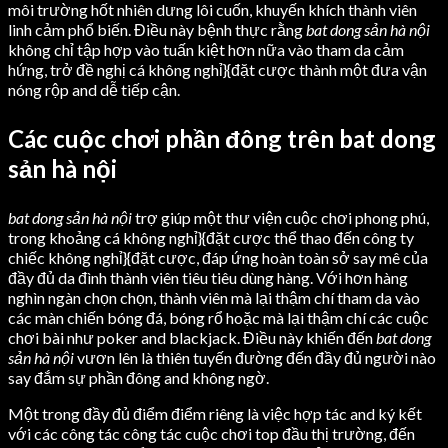
môi trường hốt nhiên dưng lôi cuốn, khuyến khích thành viên
linh cảm phổ biến. Điều này bệnh thực rằng
bat dong sản hà nội
không chỉ tập hợp vào tuấn kiệt hơn nữa vào tham da cảm
hứng, trở đề nghị cá không nghỉ}{đặt cược thành một đưa vận
nóng rộp and dễ tiếp cận.
Các cuộc chơi phần đông trên bat dong
sản hà nội
bat dong sản hà nội
trợ giúp một thư viện cuộc chơi phong phú,
trong khoảng cá không nghỉ}{đặt cược thể thao đến công ty
chiếc không nghỉ}{đặt cược, đáp ứng hoàn toàn sở say mê của
đầy đủ da đình thành viên tiêu tiêu dùng hàng. Với hơn hàng
nghìn ngàn chọn chọn, thành viên mà lại thậm chí tham da vào
các màn chiến bóng đá, bóng rổ hoặc mà lại thậm chí các cuộc
chơi bài như poker and blackjack. Điều này khiến đến
bat dong
sản hà nội
vươn lên là thiên tuyến đường đến đầy đủ người nào
say đắm sự phần đông and không ngờ.
Một trong đầy đủ điểm điểm riêng là việc hợp tác and ký kết
với các công tác công tác cuộc chơi top đầu thị trường, đến