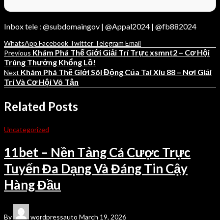
Inbox tele : @subdomaingov | @Appal2024 | @fb882024
WhatsApp
Facebook
Twitter
Telegram
Email
Khám Phá Thế Giới Giải Trí Trực xsmnt2 – Cơ Hội
Previous
Trúng Thưởng Khổng Lồ!
Khám Phá Thế Giới Sôi Động Của Tai Xiu 88 – Nơi Giải
Next
Trí Và Cơ Hội Vô Tận
Related Posts
Uncategorized
11bet – Nền Tảng Cá Cược Trực
Tuyến Đa Dạng Và Đáng Tin Cậy
Hàng Đầu
By
wordpressauto
March 19, 2026