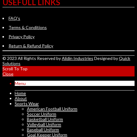
USEFULL LINKS
FAQ's
Terms & Conditions
Privacy Policy
Return & Refund Policy
© 2023 All Rights Reserved by
Alidin Industries
Designed by
Quick
Solutions
Scroll To Top
Close
Menu
Home
About
Sports Wear
American Football Uniform
Soccer Uniform
Basketball Uniform
Volleyball Uniform
Baseball Uniform
Goal Keeper Uniform