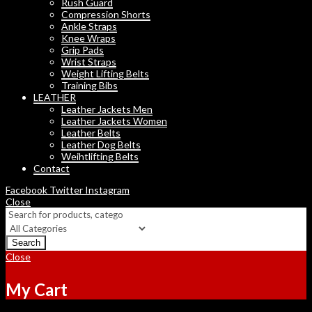
Rush Guard
Compression Shorts
Ankle Straps
Knee Wraps
Grip Pads
Wrist Straps
Weight Lifting Belts
Training Bibs
LEATHER
Leather Jackets Men
Leather Jackets Women
Leather Belts
Leather Dog Belts
Weihtlifting Belts
Contact
Facebook
Twitter
Instagram
Close
Search
Close
My Cart