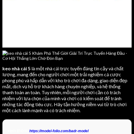
keo nhà cái 5
là một nhà cái trực tuyến đáng tin cậy và chất
lượng, mang đến cho người chơi một trải nghiệm cá cược
phong phú và hấp dẫn với kho trò chơi đa dạng, giao diện đẹp
mắt, dịch vụ hỗ trợ khách hàng chuyên nghiệp, và hệ thống
thanh toán an toàn. Tuy nhiên, mỗi người chơi cần có trách
nhiệm với lựa chọn của mình và chơi có kiểm soát để tránh
những tác động tiêu cực. Hãy tận hưởng niềm vui từ trò chơi
một cách lành mạnh và có trách nhiệm.
xem thêm:
https://model-folio.com/badr-model