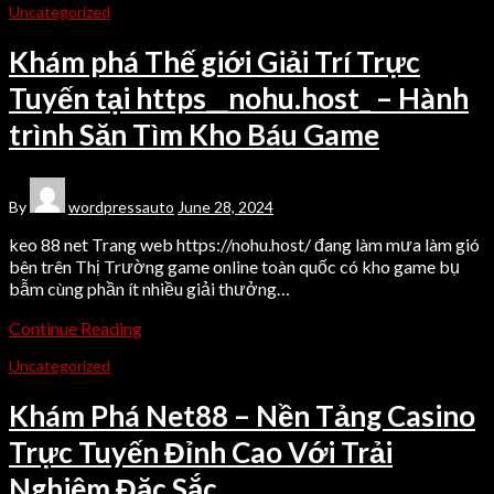
Uncategorized
Khám phá Thế giới Giải Trí Trực
Tuyến tại https__nohu.host_ – Hành
trình Săn Tìm Kho Báu Game
By
wordpressauto
June 28, 2024
keo 88 net Trang web https://nohu.host/ đang làm mưa làm gió
bên trên Thị Trường game online toàn quốc có kho game bụ
bẫm cùng phần ít nhiều giải thưởng…
Continue Reading
Uncategorized
Khám Phá Net88 – Nền Tảng Casino
Trực Tuyến Đỉnh Cao Với Trải
Nghiệm Đặc Sắc