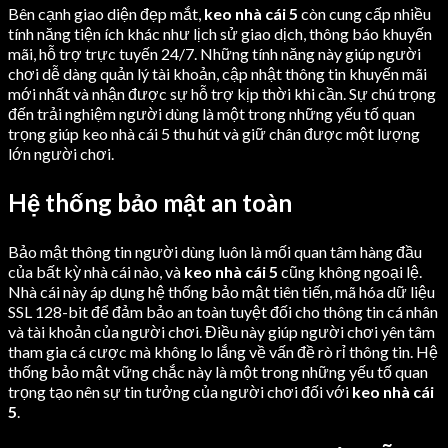
Bên cạnh giao diện đẹp mắt,
keo nhà cái 5
còn cung cấp nhiều
tính năng tiện ích khác như lịch sử giao dịch, thông báo khuyến
mãi, hỗ trợ trực tuyến 24/7. Những tính năng này giúp người
chơi dễ dàng quản lý tài khoản, cập nhật thông tin khuyến mãi
mới nhất và nhận được sự hỗ trợ kịp thời khi cần. Sự chú trọng
đến trải nghiệm người dùng là một trong những yếu tố quan
trọng giúp keo nhà cái 5 thu hút và giữ chân được một lượng
lớn người chơi.
Hệ thống bảo mật an toàn
Bảo mật thông tin người dùng luôn là mối quan tâm hàng đầu
của bất kỳ nhà cái nào, và
keo nhà cái 5
cũng không ngoại lệ.
Nhà cái này áp dụng hệ thống bảo mật tiên tiến, mã hóa dữ liệu
SSL 128-bit để đảm bảo an toàn tuyệt đối cho thông tin cá nhân
và tài khoản của người chơi. Điều này giúp người chơi yên tâm
tham gia cá cược mà không lo lắng về vấn đề rò rỉ thông tin. Hệ
thống bảo mật vững chắc này là một trong những yếu tố quan
trọng tạo nên sự tin tưởng của người chơi đối với
keo nhà cái
5
.