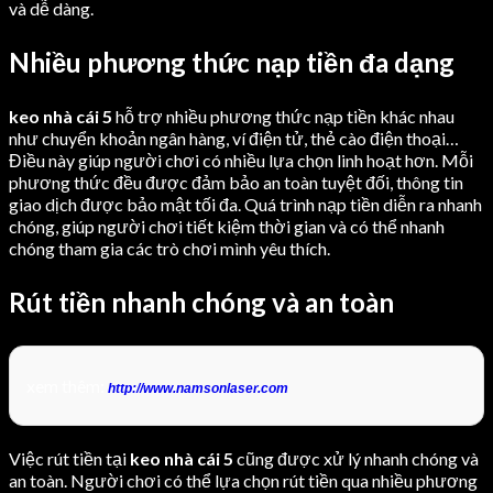
và dễ dàng.
Nhiều phương thức nạp tiền đa dạng
keo nhà cái 5
hỗ trợ nhiều phương thức nạp tiền khác nhau
như chuyển khoản ngân hàng, ví điện tử, thẻ cào điện thoại…
Điều này giúp người chơi có nhiều lựa chọn linh hoạt hơn. Mỗi
phương thức đều được đảm bảo an toàn tuyệt đối, thông tin
giao dịch được bảo mật tối đa. Quá trình nạp tiền diễn ra nhanh
chóng, giúp người chơi tiết kiệm thời gian và có thể nhanh
chóng tham gia các trò chơi mình yêu thích.
Rút tiền nhanh chóng và an toàn
xem thêm:
http://www.namsonlaser.com
Việc rút tiền tại
keo nhà cái 5
cũng được xử lý nhanh chóng và
an toàn. Người chơi có thể lựa chọn rút tiền qua nhiều phương