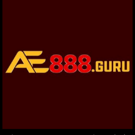
Weight Lifting Belts
Leather Dog Belts
Training Bibs
Weihtlifting Belts
LEATHER
CONTACT
Leather Jackets Men
Search
Leather Jackets Women
0
Leather Belts
0
Leather Dog Belts
Menu
Weihtlifting Belts
CONTACT
Search
Search
0
0
0
Menu
Search
0