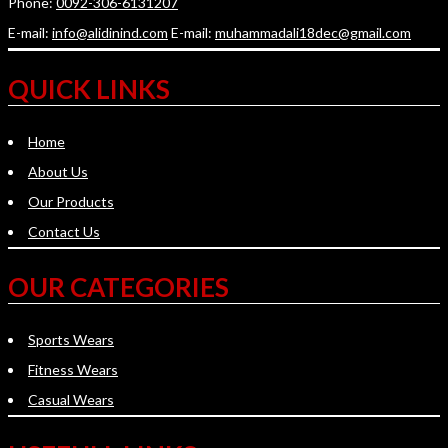
Phone:
0092-306-6131207
E-mail:
info@alidinind.com
E-mail:
muhammadali18dec@gmail.com
QUICK LINKS
Home
About Us
Our Products
Contact Us
OUR CATEGORIES
Sports Wears
Fitness Wears
Casual Wears