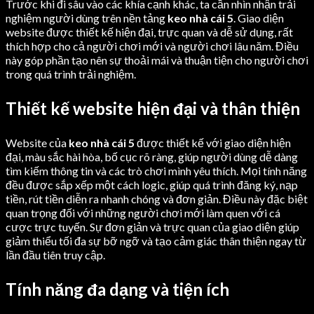
Trước khi đi sâu vào các khía cạnh khác, ta cần nhìn nhận trải
nghiệm người dùng trên nền tảng
keo nhà cái 5
. Giao diện
website được thiết kế hiện đại, trực quan và dễ sử dụng, rất
thích hợp cho cả người chơi mới và người chơi lâu năm. Điều
này góp phần tạo nên sự thoải mái và thuận tiện cho người chơi
trong quá trình trải nghiệm.
Thiết kế website hiện đại và thân thiện
Website của
keo nhà cái 5
được thiết kế với giao diện hiện
đại, màu sắc hài hòa, bố cục rõ ràng, giúp người dùng dễ dàng
tìm kiếm thông tin và các trò chơi mình yêu thích. Mọi tính năng
đều được sắp xếp một cách logic, giúp quá trình đăng ký, nạp
tiền, rút tiền diễn ra nhanh chóng và đơn giản. Điều này đặc biệt
quan trọng đối với những người chơi mới làm quen với cá
cược trực tuyến. Sự đơn giản và trực quan của giao diện giúp
giảm thiểu tối đa sự bỡ ngỡ và tạo cảm giác thân thiện ngay từ
lần đầu tiên truy cập.
Tính năng đa dạng và tiện ích