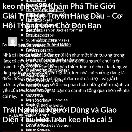
keo nhà cái 5 Khám Phá Thế Giới
Sweat Shirts
Denim Jeans
Long Sleeve T Shirts
Men Jeans
Giải Trí Trực Tuyến Hàng Đầu – Cơ
Track Suits
Sleeveless Puffer Jacket
Hoodies
Puffer Jackets
Hội Thắng Lớn Chờ Đón Bạn
Men Stringers
Soft Shell Jackets
Trousers
Leather Fashion Jacket for men
Denim Jeans
Snapback Caps
Men Jeans
Sublimation Face Masks
By
wordpressauto
June 1, 2024
Sleeveless Puffer Jacket
FITNESS WEAR
Puffer Jackets
Fitness Bra
Nhà cái
keo nhà cái 5
đang nổi lên như một hiện tượng trong
Soft Shell Jackets
Legging
Leather Fashion Jacket for men
Men Gym Pants
làng cá cược trực tuyến, thu hút hàng triệu người chơi trên
Snapback Caps
Joggers
toàn thế giới. Với giao diện thân thiện, kho trò chơi đa dạng và
Sublimation Face Masks
Men Workout Hoodies
dịch vụ khách hàng chuyên nghiệp, keo nhà cái 5 xứng đáng là
FITNESS WEAR
Rush Guard
điểm đến lý tưởng cho những ai đam mê cá cược và giải trí
Fitness Bra
Compression Shorts
trực tuyến. Bài viết này sẽ đi sâu phân tích những điểm mạnh và
Legging
Ankle Straps
yếu của keo nhà cái 5, giúp bạn có cái nhìn tổng quan hơn về nhà
Men Gym Pants
Knee Wraps
Joggers
Grip Pads
cái này.
Men Workout Hoodies
Wrist Straps
Rush Guard
Weight Lifting Belts
Trải Nghiệm Người Dùng và Giao
Compression Shorts
Training Bibs
Ankle Straps
LEATHER
Diện Thu Hút Trên keo nhà cái 5
Knee Wraps
Leather Jackets Men
Grip Pads
Leather Jackets Women
Wrist Straps
Leather Belts