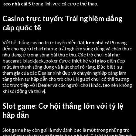
keo nhà cái 5
trong lĩnh vực cá cược thể thao.
Casino trực tuyến: Trải nghiệm đẳng
cấp quốc tế
Với hệ thống casino trực tuyến hiện đại,
keo nhà cái 5
mang
đến cho người chơi những trải nghiệm sống động và chân thực
như đang ở trong sòng bài thực thụ. Các trò chơi bài như
baccarat, blackjack, poker được thiết kế với giao diện đẹp
mắt, âm thanh sống động và luật chơi rõ ràng. Đặc biệt, sự
tham gia của các Dealer xinh đẹp và chuyên nghiệp càng làm
tăng thêm sự hấp dẫn cho trò chơi. Người chơi có thể tương
tác trực tiếp với Dealer và các người chơi khác, tạo nên không
khí sôi động và thú vị.
Slot game: Cơ hội thắng lớn với tỷ lệ
hấp dẫn
Slot game hay còn gọi là máy đánh bạc là một trong những trò
chơi được yêu thích nhất trên
keo nhà cái 5
. Với hàng trăm trò