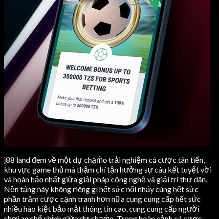
j88 land đem về một dự chạm̀o trải nghiệm cá cược tân tiến,
khu vực game thủ mà thậm chí tận hưởng sự câu kết tuyệt vời
và hoàn hảo nhất giữa giải pháp công nghệ và giải trí thư dãn.
Nền tảng này không riêng gì hết sức nổi nhảy cùng hết sức
phần trăm cược cạnh tranh hơn nữa cung cung cấp hết sức
nhiều hào kiệt bảo mật thông tin cao, cung cung cấp người
chơi an chổ chính giữa dự chạm̀o. Trong hoàn cảnh cá cược