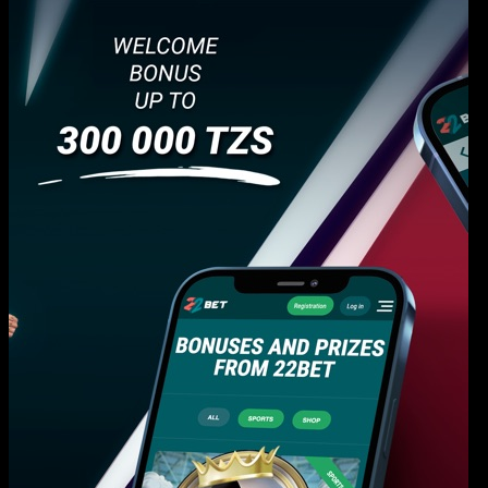
Weight Lifting Belts
Leather Dog Belts
Training Bibs
Weihtlifting Belts
LEATHER
CONTACT
Leather Jackets Men
Search
Leather Jackets Women
0
Leather Belts
0
Leather Dog Belts
Menu
Weihtlifting Belts
CONTACT
Search
Search
0
0
0
Menu
Search
0