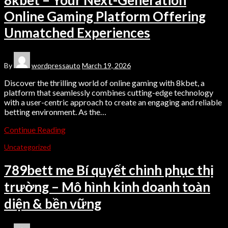
8kbet – Your Next-Generation
Online Gaming Platform Offering
Unmatched Experiences
By
wordpressauto
March 19, 2026
Discover the thrilling world of online gaming with 8kbet, a
platform that seamlessly combines cutting-edge technology
with a user-centric approach to create an engaging and reliable
betting environment. As the…
Continue Reading
Uncategorized
789bett me Bí quyết chinh phục thị
trường – Mô hình kinh doanh toàn
diện & bền vững