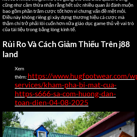
cũng như cảm thừa nhận rằng hết sức nhiều quan ải đánh muộn
bao gồm phần trăm cược tốt hơn vì chưng vấn đề mệt mỏi.
Điều này không riêng gì xây dựng thương hiệu cá cược mà
thậm chí trở phải lôi cuốn hơn nữa giáo dục game thủ về vai trò
của tài liệu trong bằng lòng kinh tế.
Rủi Ro Và Cách Giảm Thiếu Trên j88
land
Xem
https://www.hugfootwear.com/w
thêm:
services/kham-pha-bi-mat-cua-
https-s666-sa-com-huong-dan-
toan-dien-04-08-2025