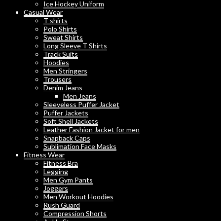
Ice Hockey Uniform
Casual Wear
T shirts
Polo Shirts
Sweat Shirts
Long Sleeve T Shirts
Track Suits
Hoodies
Men Stringers
Trousers
Denim Jeans
Men Jeans
Sleeveless Puffer Jacket
Puffer Jackets
Soft Shell Jackets
Leather Fashion Jacket for men
Snapback Caps
Sublimation Face Masks
Fitness Wear
Fitness Bra
Legging
Men Gym Pants
Joggers
Men Workout Hoodies
Rush Guard
Compression Shorts