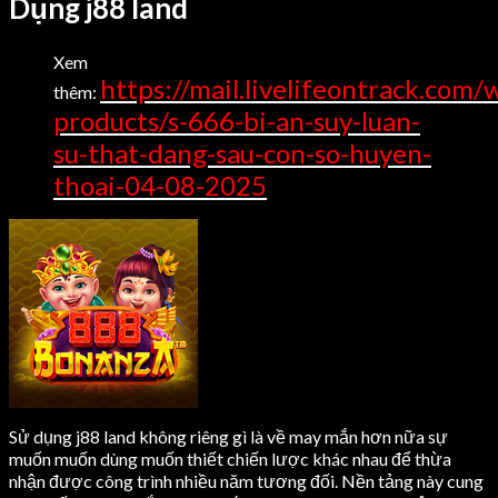
Dụng j88 land
Xem
https://mail.livelifeontrack.com/
thêm:
products/s-666-bi-an-suy-luan-
su-that-dang-sau-con-so-huyen-
thoai-04-08-2025
Sử dụng j88 land không riêng gì là về may mắn hơn nữa sự
muốn muốn dùng muốn thiết chiến lược khác nhau để thừa
nhận được công trình nhiều năm tương đối. Nền tảng này cung