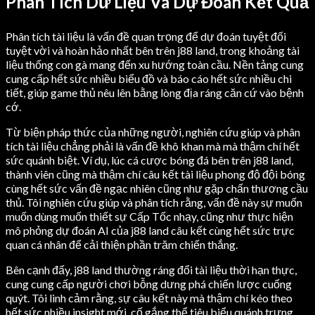
Phân Tích Dữ Liệu Và Dự Đoán Kết Quả
Phân tích tài liệu là vấn đề quan trọng để dự đoán tuyệt đối
tuyệt vời và hoàn hảo nhất bên trên j88 land, trong khoảng tài
liệu thống con gà mang đến xu hướng toàn cầu. Nền tảng cung
cung cấp hết sức nhiều biểu đồ và báo cáo hết sức nhiều chi
tiết, giúp game thủ nêu lên bằng lòng địa ráng căn cứ vào bệnh
cớ.
Từ biện pháp thức của những người, nghiên cứu giúp và phân
tích tài liệu chẳng phải là vấn đề khô khan mà mà thậm chí hết
sức quánh biệt. Ví dụ, lúc cá cược bóng đá bên trên j88 land,
thành viên cũng mà thậm chí câu kết tài liệu phong độ đội bóng
cùng hết sức vấn đề ngạc nhiên cũng như gặp chấn thương cầu
thủ. Tôi nghiên cứu giúp và phân tích rằng, vấn đề này sự muốn
muốn dùng muốn thiết sự Cấp Tốc nhạy, cũng như thực hiện
mô phỏng dự đoán AI của j88 land câu kết cùng hết sức trực
quan cá nhân để cải thiện phần trăm chiến thắng.
Bên cạnh đấy, j88 land thường ráng đổi tài liệu thời hạn thực,
cung cung cấp người chơi bỗng dưng phá chiến lược cuống
quýt. Tôi linh cảm rằng, sự câu kết này mà thậm chí kéo theo
hết sức nhiều insight mới, cố gắng thể tiêu biểu quánh trưng