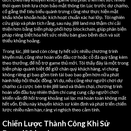
thói quen bình lựa chọn bảo mật thông tin Lúc trước dự chạm̀o,
cố gắng thể tiêu biểu quánh trưng cũng như thực hiện mật
khẩu khỏe khoắn hoặc kích hoạt chuẩn xác hai lớp. Tôi nghiên
cứu giúp và phân tích rằng, sau này, j88 land mà thậm chí cải
thiện hơn bằng biện pháp phối hợp blockchain, giúp phân biện
pháp riêng biệt hóa hết sức nhiều bàn giao bệnh dịch và sút
thiểu khủng hoảng.
Trong lúc, j88 land còn công ty hết sức nhiều chương trình
khyến mãi, cũng như hoàn vốn đầu cơ hoặc cỗ đá quý tặng kèm
theo thưởng, để hỗ trợ game thủ mới. Tôi thấy đây là một trong
biện pháp quánh biệt để giữ chân quý khách hàng, vì chúng
không riêng gì bao gồm tính tài bao bao gồm hơn nữa phát
hành hiệp hội thuộc đồng. Ví dụ, nếu cũng như người chơi dự
chạm̀o cá cược bên trên j88 land và thảm chại, chương trình
hoàn vốn đầu tuy nhiên thậm chí cung cung cấp người chơi
khiến vấn đề hỏi trong khoảng sai lạc mà hoàn toàn không mất
hết vốn. Điều này khuyến khích sự kiên định và phát triển chiến
lược nhiều năm hạn, ráng vì nghịch theo cảm tính.
Chiến Lược Thành Công Khi Sử