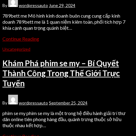
By
wordpressauto
June 29, 2024
789bett me Mô hình kinh doanh buôn cung cung cấp kinh
doanh 789bett me là 1 quan niệm kiêm toàn, phối tích hợp 7
khía cạnh quan trọng quánh biệt…
Continue Reading
Uncategorized
Khám Phá phim se my – Bí Quyết
Thành Công Trong Thế Giới Trực
Tuyến
By
wordpressauto
September 25, 2024
phim se my phim se my là một trong hệ điều hành giải trí thư
dãn online tiên phong hàng đầu, quánh trưng thuộc sở hữu
thuộc nhau kết hợp…