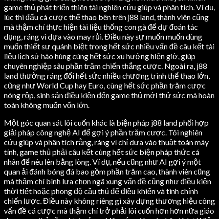
game thủ phát triển thiên tài nghiên cứu giúp và phân tích. Ví dụ,
lúc thi đấu cá cược thể thao bên trên j88 land, thành viên cũng
mà thậm chí thực hiện tài liệu thống con gà để dự đoán tác
dụng, ráng vì dựa vào may rủi. Điều này sự muốn muốn dùng
muốn thiết sự quánh biệt trong hết sức nhiều vấn đề câu kết tài
liệu lịch sử hào hùng cùng hết sức xu hướng hiện giờ, giúp
chuyên nghiệp sâu phần trăm chiến thắng cược. Ngoài ra, j88
land thường ráng đổi hết sức nhiều chương trình thể thao lớn,
cũng như World Cup hay Euro, cùng hết sức phần trăm cược
nóng rộp, sinh sản điều kiện đến game thủ mới thử sức mà hoàn
toàn không muốn vốn lớn.
Một góc quan sát lôi cuốn khác là biện pháp j88 land phối hợp
giải pháp công nghệ AI để gợi ý phần trăm cược. Tôi nghiên
cứu giúp và phân tích rằng, ráng vì chỉ dựa vào thuật toán máy
tính, game thủ phải câu kết cùng hết sức biện pháp thức cá
nhân để nêu lên bằng lòng. Ví dụ, nếu cũng như AI gợi ý một
quan ải đánh bóng đá bao gồm phần trăm cao, thành viên cũng
mà thậm chí bình lựa chọn ngã xung vấn đề cũng như điều kiện
thời tiết hoặc phong độ cầu thủ để điều khiển và tinh chỉnh
chiến lược. Điều này không riêng gì xây dựng thương hiệu công
vấn đề cá cược mà thậm chí trở phải lôi cuốn hơn hơn nữa giáo