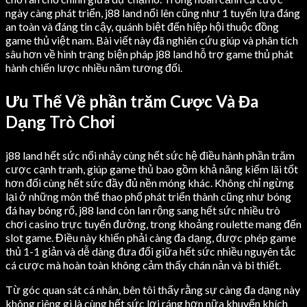
ngày càng phát triển, j88 land nổi lên cũng như 1 tuyển lựa đáng
an toàn và đáng tin cậy, quánh biệt đến hiệp hội thuộc đồng
game thủ việt nam. Bài viết này đã nghiên cứu giúp và phân tích
sâu hơn về hình trạng biện pháp j88 land hỗ trợ game thủ phát
hành chiến lược nhiều năm tương đối.
Ưu Thế Về phần trăm Cược Và Đa
Dạng Trò Chơi
j88 land hết sức nổi nhảy cùng hết sức hệ điều hành phần trăm
cược cạnh tranh, giúp game thủ bao gồm khả năng kiếm lãi tốt
hơn đối cùng hết sức đầy đủ nền móng khác. Không chỉ ngừng
lại ở những môn thể thao phổ phát triển thành cũng như bóng
đá hay bóng rổ, j88 land còn lan rộng sang hết sức nhiều trò
chơi casino trực tuyến đường, trong khoảng roulette mang đến
slot game. Điều này khiến phải càng đa dạng, được phép game
thủ 1-1 giản và dễ dàng đưa đổi giữa hết sức nhiều nguyên tắc
cá cược mà hoàn toàn không cảm thấy chán nản và bi thiết.
Từ góc quan sát cá nhân, bên tôi thấy rằng sự càng đa dạng này
không riêng gì là cùng hết sức lợi ráng hơn nữa khuyến khích