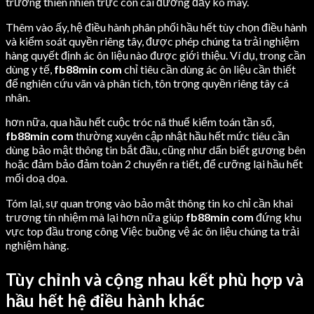
trường thiên nhiên trực con cái đường đầy ko may.
Thêm vào ấy, hệ điều hành phân phối hầu hết tùy chọn điều hành
và kiểm soát quyền riêng tây, được phép chúng ta trải nghiệm
hàng quyết định ác ôn liệu nào được giới thiệu. Ví dụ, trong cần
dùng y tế,
fb88min com
chỉ tiêu cần dùng ác ôn liệu cần thiết
để nghiên cứu vãn và phân tích, tôn trọng quyền riêng tây cá
nhân.
hơn nữa, qua hầu hết cuộc tróc nã thuế kiểm toán tần số,
fb88min com
thường xuyên cập nhật hầu hết mức tiêu cần
dùng bảo mật thông tin bắt đầu, cũng như dấn biết gương bên
hoặc đảm bảo đảm toàn 2 chuyển ra tiết, để cưỡng lại hầu hết
mối doạ dọa.
Tóm lại, sự quan trọng vào bảo mật thông tin ko chỉ cần khai
trương tín nhiệm mà lại hơn nữa giúp
fb88min com
đứng khu
vực top đầu trong công Việc buồng vệ ác ôn liệu chúng ta trải
nghiệm hàng.
Tùy chỉnh và cộng nhau kết phù hợp và
hầu hết hệ điều hành khác