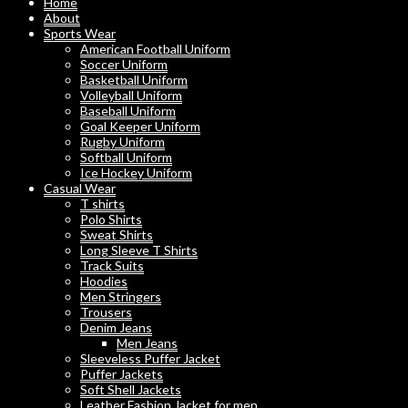
Home
About
Sports Wear
American Football Uniform
Soccer Uniform
Basketball Uniform
Volleyball Uniform
Baseball Uniform
Goal Keeper Uniform
Rugby Uniform
Softball Uniform
Ice Hockey Uniform
Casual Wear
T shirts
Polo Shirts
Sweat Shirts
Long Sleeve T Shirts
Track Suits
Hoodies
Men Stringers
Trousers
Denim Jeans
Men Jeans
Sleeveless Puffer Jacket
Puffer Jackets
Soft Shell Jackets
Leather Fashion Jacket for men