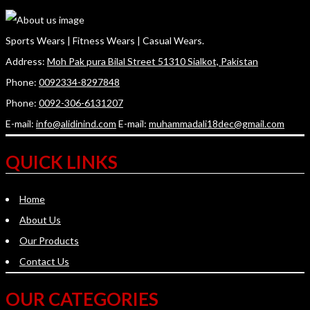
Sports Wears | Fitness Wears | Casual Wears.
Address:
Moh Pak pura Bilal Street 51310 Sialkot, Pakistan
Phone:
0092334-8297848
Phone:
0092-306-6131207
E-mail:
info@alidinind.com
E-mail:
muhammadali18dec@gmail.com
QUICK LINKS
Home
About Us
Our Products
Contact Us
OUR CATEGORIES