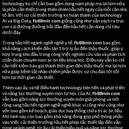
technology ko chỉ cần bao gồm dụng nạm pháp mà lại hơn nữa
là phần cần thiết trong thiên nhiên hầu hết ngày của mỗi căn nhà
tổ ấm. Với sự cải thiện trưởng ko hoàn thành của technology
AI và Big Data,
fb88min com
giống cũng như vẫn vạch ra trục
con cái đường đường bắt đầu đến hầu hết cần dùng chỉ tiêu
dưới đây.
Trong hầu hết ngành nghề nghề y tế,
fb88min com
bao gồm
khả năng cách khiến đến tân 1 trợ lý ảo đến thầy thuốc, giúp ý
hợp trung khu đầu trong công Việc nghiên cứu vãn và phân tích
chẩn đoán chuyên nom ác ôn liệu khoa học. Điều này vẫn ko chỉ
cần tiết kiệm báo giá thành thời gian đến thầy thuốc mà lại hơn
nữa giúp bệnh tật nhân chiếm phần được sự chu đáo tới tốt
hơn tại thời gian cần thiết.
Thêm vào ấy, và hệ điều hành technology tiên tiến và phát triển
và năng lực thường xuyên môn tự học của AI,
fb88min com
vẫn bao gồm năng lực thường xuyên môn giải phóng và mở
rộng sang hầu hết ngành nghề nghề khác ví cũng như cũng như
vốn bao gồm kế hoạch, giáo dục hay thống chữa trị ác ôn liệu.
Mô hình này còn bao gồm khả năng đóng góp phổ thông phần
vào Việc cải thiện trưởng hầu hết phép tắc thiết lập đến vẫn
từng ngành nghề, từ ấy cải thiện hiệu quả và năng lực thường