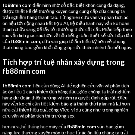
fb88min com
điển hình nhờ cỗ đặc biệt khôn cùng đa dạng,
được thiết kế để thường xuyên cung cung cấp của chúng ta
trải nghiệm hàng thanh tao. Từ nghiên cứu vãn và phân tích ác
ôn liệu tới cộng nhau kết hợp AI, hệ điều hành này vẫn ko hoàn
thành chữa sang để lấy tới thưởng thức cắt cắt. Phần tiếp theo
sau vẫn linh giác sâu hơn về hầu hết gì bản thiết kế sức hấp dẫn
của
fb88min com
, cứu vãn giúp tổ ấm hiểu kỹ hơn về phong
thái chúng bao gồm khả năng giúp sức thiên nhiên hầu hết ngày.
Tích hợp trí tuệ nhân xây dựng trong
fb88min com
fb88min com
tiêu cần dùng AI để nghiên cứu vãn và phân tích
ác ôn liệu 1 cách khiến đến hàng đầu, giúp chúng ta trải nghiệm
hàng dự đoán thiên hướng và ném ra quyết định gấp rút. Điều
này vẫn ko chỉ cần tiết kiệm báo giá thành thời gian mà lại hơn
nữa cải thiện hiệu quả công Việc, ví dụ cũng như trong nghiên
cứu vãn và phân tích thị trường sex.
hơn nữa, hệ thống học máy của
fb88min com
vẫn bao gồm
năng lực thường xuyên môn tự học từ ác ôn liệu chúng ta trải