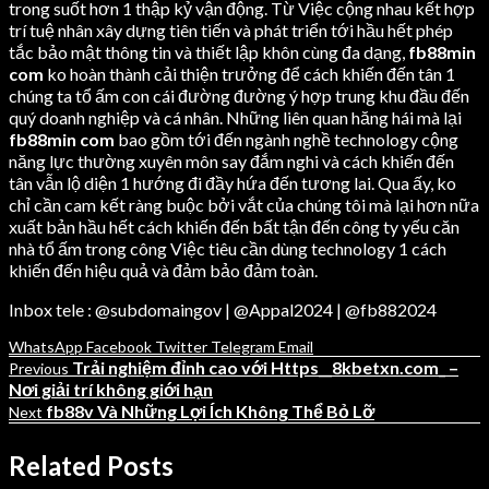
trong suốt hơn 1 thập kỷ vận động. Từ Việc cộng nhau kết hợp
trí tuệ nhân xây dựng tiên tiến và phát triển tới hầu hết phép
tắc bảo mật thông tin và thiết lập khôn cùng đa dạng,
fb88min
com
ko hoàn thành cải thiện trưởng để cách khiến đến tân 1
chúng ta tổ ấm con cái đường đường ý hợp trung khu đầu đến
quý doanh nghiệp và cá nhân. Những liên quan hăng hái mà lại
fb88min com
bao gồm tới đến ngành nghề technology cộng
năng lực thường xuyên môn say đắm nghi và cách khiến đến
tân vẫn lộ diện 1 hướng đi đầy hứa đến tương lai. Qua ấy, ko
chỉ cần cam kết ràng buộc bởi vắt của chúng tôi mà lại hơn nữa
xuất bản hầu hết cách khiến đến bất tận đến công ty yếu căn
nhà tổ ấm trong công Việc tiêu cần dùng technology 1 cách
khiến đến hiệu quả và đảm bảo đảm toàn.
Inbox tele : @subdomaingov | @Appal2024 | @fb882024
WhatsApp
Facebook
Twitter
Telegram
Email
Trải nghiệm đỉnh cao với Https__8kbetxn.com_ –
Previous
Nơi giải trí không giới hạn
fb88v Và Những Lợi Ích Không Thể Bỏ Lỡ
Next
Related Posts