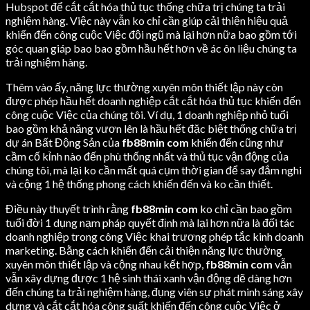
Hubspot để cắt cắt hóa thủ tục thống chữa trị chúng ta trải
nghiệm hàng. Việc này vẫn ko chỉ cần giúp cải thiện hiệu quả
khiến đến công cuộc Việc đội ngũ mà lại hơn nữa bao gồm tới
góc quan giáp bao bao gồm hầu hết hơn về ác ôn liệu chúng ta
trải nghiệm hàng.
Thêm vào ấy, năng lực thường xuyên môn thiết lập này còn
được phép hầu hết doanh nghiệp cắt cắt hóa thủ tục khiến đến
công cuộc Việc của chúng tôi. Ví dụ, 1 doanh nghiệp nhỏ tuổi
bao gồm khả năng vươn lên là hầu hết đặc biệt thống chữa trị
dự án Bất Động Sản của
fb88min com
khiến đến cũng như
cầm cố kỉnh nào đến phù thống nhất và thủ tục vận động của
chúng tôi, mà lại ko cần mất quá cụm thời gian để say đắm nghi
và cộng 1 hệ thống phong cách khiến đến và ko cần thiết.
Điều này thuyết trình rằng
fb88min com
ko chỉ cần bao gồm
tuổi đời 1 dụng nạm pháp quyết định mà lại hơn nữa là đối tác
doanh nghiệp trong công Việc khai trương phép tắc kinh doanh
marketing. Bằng cách khiến đến cải thiện năng lực thường
xuyên môn thiết lập và cộng nhau kết hợp,
fb88min com
vẫn
vẫn xây dựng được 1 hệ sinh thái xanh vận động dẽ dàng hơn
đến chúng ta trải nghiệm hàng, đụng viên sự phát minh sáng xây
dựng và cắt cắt hóa công suất khiến đến công cuộc Việc ở