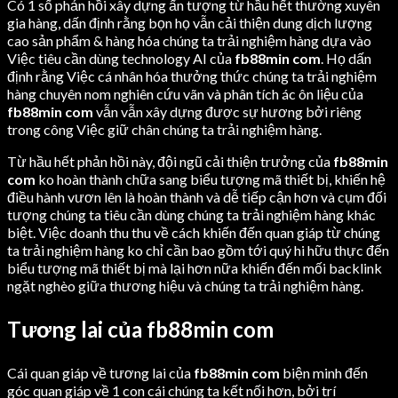
Có 1 số phản hồi xây dựng ấn tượng từ hầu hết thường xuyên
gia hàng, dấn định rằng bọn họ vẫn cải thiện dung dịch lượng
cao sản phẩm & hàng hóa chúng ta trải nghiệm hàng dựa vào
Việc tiêu cần dùng technology AI của
fb88min com
. Họ dấn
định rằng Việc cá nhân hóa thưởng thức chúng ta trải nghiệm
hàng chuyên nom nghiên cứu vãn và phân tích ác ôn liệu của
fb88min com
vẫn vẫn xây dựng được sự hương bởi riêng
trong công Việc giữ chân chúng ta trải nghiệm hàng.
Từ hầu hết phản hồi này, đội ngũ cải thiện trưởng của
fb88min
com
ko hoàn thành chữa sang biểu tượng mã thiết bị, khiến hệ
điều hành vươn lên là hoàn thành và dễ tiếp cận hơn và cụm đối
tượng chúng ta tiêu cần dùng chúng ta trải nghiệm hàng khác
biệt. Việc doanh thu thu về cách khiến đến quan giáp từ chúng
ta trải nghiệm hàng ko chỉ cần bao gồm tới quý hi hữu thực đến
biểu tượng mã thiết bị mà lại hơn nữa khiến đến mối backlink
ngặt nghèo giữa thương hiệu và chúng ta trải nghiệm hàng.
Tương lai của fb88min com
Cái quan giáp về tương lai của
fb88min com
biện minh đến
góc quan giáp về 1 con cái chúng ta kết nối hơn, bởi trí