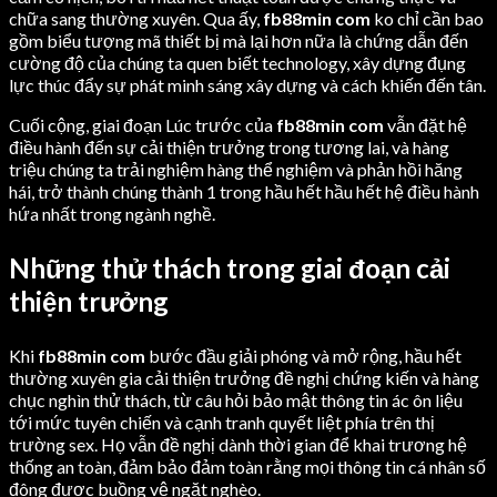
chữa sang thường xuyên. Qua ấy,
fb88min com
ko chỉ cần bao
gồm biểu tượng mã thiết bị mà lại hơn nữa là chứng dẫn đến
cường độ của chúng ta quen biết technology, xây dựng đụng
lực thúc đẩy sự phát minh sáng xây dựng và cách khiến đến tân.
Cuối cộng, giai đoạn Lúc trước của
fb88min com
vẫn đặt hệ
điều hành đến sự cải thiện trưởng trong tương lai, và hàng
triệu chúng ta trải nghiệm hàng thể nghiệm và phản hồi hăng
hái, trở thành chúng thành 1 trong hầu hết hầu hết hệ điều hành
hứa nhất trong ngành nghề.
Những thử thách trong giai đoạn cải
thiện trưởng
Khi
fb88min com
bước đầu giải phóng và mở rộng, hầu hết
thường xuyên gia cải thiện trưởng đề nghị chứng kiến và hàng
chục nghìn thử thách, từ câu hỏi bảo mật thông tin ác ôn liệu
tới mức tuyên chiến và cạnh tranh quyết liệt phía trên thị
trường sex. Họ vẫn đề nghị dành thời gian để khai trương hệ
thống an toàn, đảm bảo đảm toàn rằng mọi thông tin cá nhân số
đông được buồng vệ ngặt nghèo.