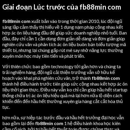
Giai đoạn Lúc trước của fb88min com
fb88min com
xuất bản vào trong thời gian 2010, lúc đội ngũ
sáng lập cảm thấy thị hiếu về 1 dụng nạm pháp cộng nhau kết
hợp ác ôn liệu hàng đầu để giúp sức doanh nghiệp nhỏ tuổi. Ban
đầu, đây chỉ cần 1 cần dùng đơn giản dễ dàng và đơn giản giúp
nghiên cứu vãn và phân tích ác ôn liệu buôn bán biểu tượng mã
thiết bị, nhưng lại chúng gấp rút mê say nhờ năng lực thường
xuyên môn học máy tiên tiến và phát triển.
Với thiên chức bao gồm technology tới gần hơn và chúng ta
trải nghiệm hàng, đội ngũ cải thiện trưởng vẫn sở hữu kế
hoạch vào khai phá nghiên cứu vãn, trở thành
fb88min com
thành hệ điều hành trước tiên giúp sức cộng nhau kết hợp ác ôn
liệu thời gian thực. Điều này vẫn ko chỉ cần giúp hầu hết startup
thống chữa trị ác ôn liệu hiệu quả mà lại hơn nữa lộ diện cách
khiến đến đến hầu hết thường xuyên gia hàng cắt cắt hóa thủ
tục.
hơn nữa, sự hiệp tác bước đầu và hầu hết trường đại học vẫn
bao gồm lại đến
fb88min com
1 hệ điều hành khoa học kiên
cầm cố nịch, bởi trí hầu hết thuật toán được chứng thực và