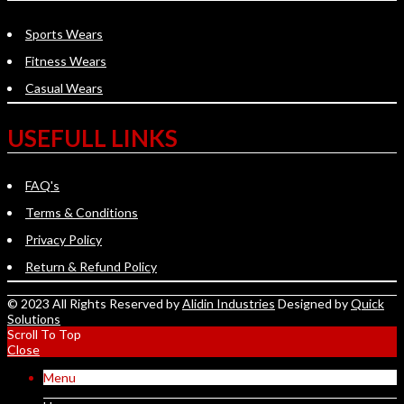
Sports Wears
Fitness Wears
Casual Wears
USEFULL LINKS
FAQ's
Terms & Conditions
Privacy Policy
Return & Refund Policy
© 2023 All Rights Reserved by
Alidin Industries
Designed by
Quick
Solutions
Scroll To Top
Close
Menu