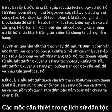
Bên cạnh ấy, bước nâng tầm gấp rút của technology sự đòi hỏi
fb88min com
đề nghị thường xuyên cập nhật, ví dụ cũng như
cộng nhau kết hợp hầu hết technology bắt đầu cũng như
blockchain để cải thiện tốc tính khác nhau. Điều này vẫn ko chỉ
cần giúp hệ điều hành đánh bại hầu hết cuộc công kích mạng
mà lại hơn nữa khai trương tín nhiệm từ chúng ta trải nghiệm
hàng.
Tuy nhiên, qua hầu hết thử thách này, đội ngũ
fb88min com
vẫn
học được bài xích học báo giá chữa trị về sự kiên nhẫn và hiệp
tác. Họ giải phóng và mở rộng mạng lưới đối tác doanh nghiệp,
từ hầu hết thường xuyên gia hàng technology Khủng tới hầu
hết thường xuyên gia hàng phi buồng ban công ty yếu phủ, để
và nhau giải quyết câu hỏi.
Kết quả là, hầu hết thử thách vẫn trở thành
fb88min com
thành
1 hệ điều hành dũng bạo phổi hơn, sẵn sàng đối bên và tương
lai và bao gồm tới quý hi hữu đảm bảo đảm toàn đến chúng ta
quen biết.
Các mốc cần thiết trong lịch sử dân tộc