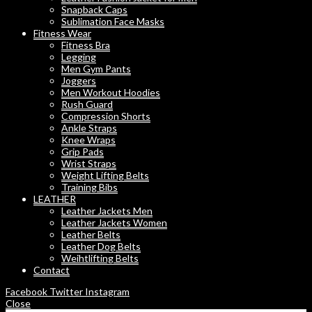
Snapback Caps
Sublimation Face Masks
Fitness Wear
Fitness Bra
Legging
Men Gym Pants
Joggers
Men Workout Hoodies
Rush Guard
Compression Shorts
Ankle Straps
Knee Wraps
Grip Pads
Wrist Straps
Weight Lifting Belts
Training Bibs
LEATHER
Leather Jackets Men
Leather Jackets Women
Leather Belts
Leather Dog Belts
Weihtlifting Belts
Contact
Facebook
Twitter
Instagram
Close