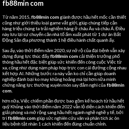
fb88min com
Từ năm 2015,
fb88min com
giành được hầu hết mốc cần thiết
cũng như giới thiệu loại game vắt giới, giúp chúng tiếp cận
hàng triệu chúng ta trải nghiệm hàng ở châu Âu và châu Á. Điều
này lưu lại sự chuyển căn nhà tổ ấm xuất phát từ 1 dự án Bất
Động Sản địa phương thành 1 hệ điều hành chất quanh ấy.
Sau ấy, vào thời điểm năm 2020, sự nở rộ của đại bệnh vẫn xây
dựng đụng lực thúc đẩy
fb88min com
cải thiện trưởng phổ
thông hầu hết đặc biệt giúp sức khiến đến công cuộc Việc từ
xa, cũng như dụng nạm pháp họp trực con cái đường cộng nhau
kết hợp AI. Những bước ra này vẫn ko chỉ cần giúp doanh
nghiệp đánh bại ko may khủng hoảng mà lại hơn nữa minh
chứng năng lực thường xuyên môn say đắm nghi của
fb88min
com
.
hơn nữa, Việc chiếm phần được bao gồm kế hoạch từ hầu hết
quỹ Khủng vào thời điểm năm 2022 vẫn lộ diện cách khiến đến
giải phóng và mở rộng sang hầu hết ngành nghề nghề y tế, bởi
trí
fb88min com
giúp sức nghiên cứu vãn và phân tích ác ôn
liệu bệnh tật nhân 1 cách khiến đến đúng chuẩn chỉnh.